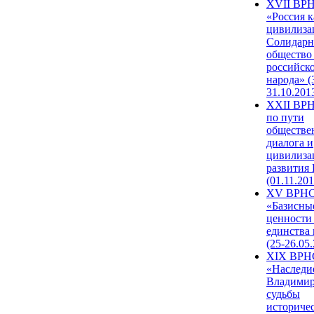
XVII ВР
«Россия к
цивилиза
Солидарн
общество
российск
народа» (
31.10.201
XXII ВРН
по пути
обществе
диалога и
цивилиза
развития
(01.11.201
XV ВРН
«Базисны
ценности
единства
(25-26.05.
XIX ВРН
«Наследи
Владимир
судьбы
историче