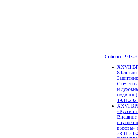
Соборы 1993-2
ХХVII В
80-летию
Защитни
Отечеств
и духовн
подвиг» (
19.11.202
XXVI В
«Русский
Внешние
внутренн
вызовы» (
28.11.202