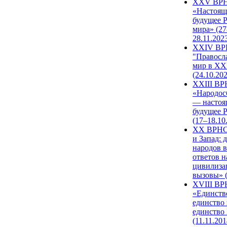
XXV ВР
«Настоящ
будущее 
мира» (27
28.11.202
XXIV В
"Правосл
мир в XXI
(24.10.20
XXIII В
«Народос
— настоя
будущее 
(17–18.10
XX ВРНС
и Запад: 
народов в
ответов н
цивилиза
вызовы» (
XVIII В
«Единств
единство 
единство
(11.11.201