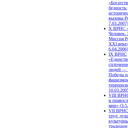
«Богатств
бедность:
историче
вызовы Ро
7.03.2007
X ВРНС «
Человек. 
Миссия Р
XXI веке»
6.04.2006
IX ВРНС
«Единств
сплоченн
людей — 
Победы н
фашизмом
терроризм
10.03.200
VIII ВРН
и правос
мир» (3-5
VII ВРНС
труд: дух
культурн
традиции