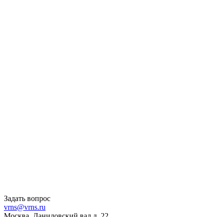
Задать вопрос
vrns@vrns.ru
Москва, Даниловский вал д. 22