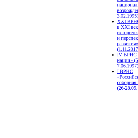
национал
возрожде
3.02.1995
XХI ВРНС
в XXI век
историче
и перспе
развития
(1.11.2017
IV ВРНС 
нации» (5
7.06.1997
I ВРНС
«Российс
соборная
(26-28.05