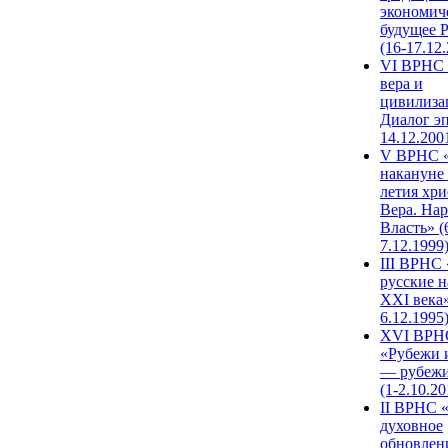
экономич
будущее 
(16-17.12
VI ВРНС 
вера и
цивилиза
Диалог эп
14.12.200
V ВРНС «
накануне 
летия хри
Вера. Нар
Власть» (
7.12.1999
III ВРНС 
русские н
XXI века»
6.12.1995
XVI ВРН
«Рубежи 
— рубежи
(1-2.10.20
II ВРНС 
духовное
обновлен