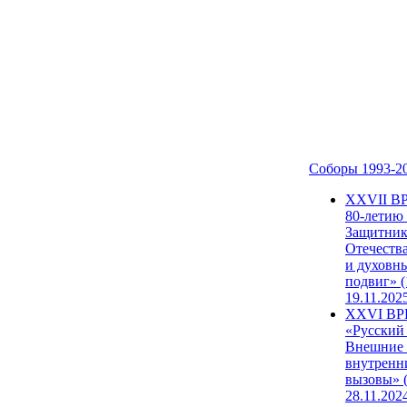
Соборы 1993-2
ХХVII В
80-летию
Защитни
Отечеств
и духовн
подвиг» (
19.11.202
XXVI В
«Русский
Внешние
внутренн
вызовы» (
28.11.202