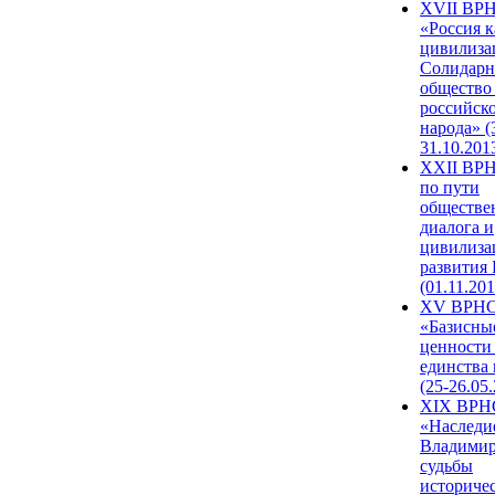
XVII ВР
«Россия к
цивилиза
Солидарн
общество
российск
народа» (
31.10.201
XXII ВРН
по пути
обществе
диалога и
цивилиза
развития
(01.11.201
XV ВРН
«Базисны
ценности
единства
(25-26.05.
XIX ВРН
«Наследи
Владимир
судьбы
историче