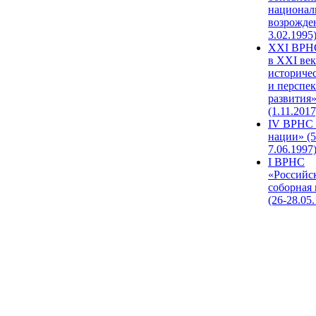
национал
возрожде
3.02.1995
XХI ВРНС
в XXI век
историче
и перспе
развития
(1.11.2017
IV ВРНС 
нации» (5
7.06.1997
I ВРНС
«Российс
соборная
(26-28.05