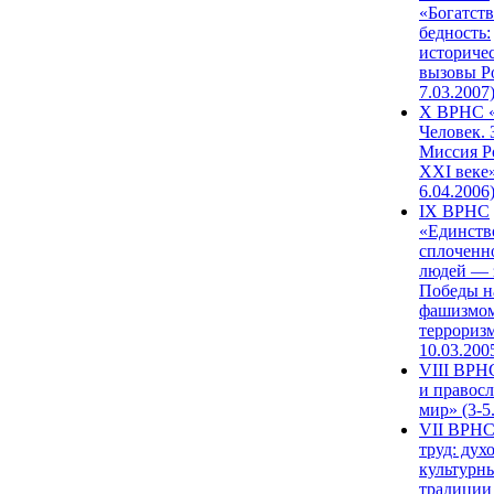
«Богатств
бедность:
историче
вызовы Ро
7.03.2007
X ВРНС «
Человек. 
Миссия Р
XXI веке»
6.04.2006
IX ВРНС
«Единств
сплоченн
людей — 
Победы н
фашизмом
терроризм
10.03.200
VIII ВРН
и правос
мир» (3-5
VII ВРНС
труд: дух
культурн
традиции