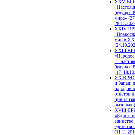
XXV ВР
«Настоящ
будущее 
мира» (27
28.11.202
XXIV В
"Правосл
мир в XXI
(24.10.20
XXIII В
«Народос
— настоя
будущее 
(17–18.10
XX ВРНС
и Запад: 
народов в
ответов н
цивилиза
вызовы» (
XVIII В
«Единств
единство 
единство
(11.11.201