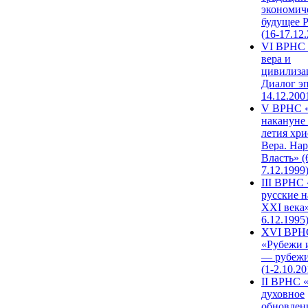
экономич
будущее 
(16-17.12
VI ВРНС 
вера и
цивилиза
Диалог эп
14.12.200
V ВРНС «
накануне 
летия хри
Вера. Нар
Власть» (
7.12.1999
III ВРНС 
русские н
XXI века»
6.12.1995
XVI ВРН
«Рубежи 
— рубежи
(1-2.10.20
II ВРНС 
духовное
обновлен