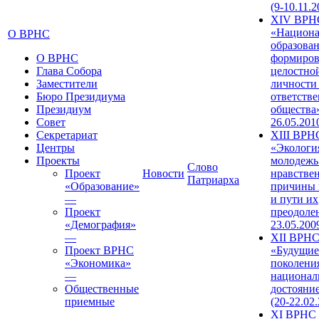
(9-10.11.2
XIV ВРН
«Национа
О ВРНС
образован
О ВРНС
формиров
Глава Собора
целостно
Заместители
личности
Бюро Президиума
ответств
Президиум
общества»
Совет
26.05.201
Секретариат
XIII ВРН
Центры
«Экологи
Проекты
молодежь
Слово
Проект
Новости
нравстве
Патриарха
«Образование»
причины 
—
и пути их
Проект
преодолен
«Демография»
23.05.200
—
XII ВРН
Проект ВРНС
«Будущие
«Экономика»
поколени
—
национал
Общественные
достояни
приемные
(20-22.02
XI ВРНС