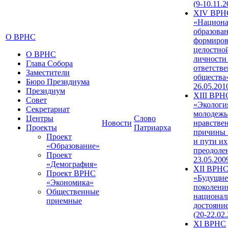
(9-10.11.2
XIV ВРН
«Национа
образован
О ВРНС
формиров
целостно
О ВРНС
личности
Глава Собора
ответств
Заместители
общества»
Бюро Президиума
26.05.201
Президиум
XIII ВРН
Совет
«Экологи
Секретариат
молодежь
Центры
Слово
Новости
нравстве
Проекты
Патриарха
причины 
Проект
и пути их
«Образование»
преодолен
Проект
23.05.200
«Демография»
XII ВРН
Проект ВРНС
«Будущие
«Экономика»
поколени
Общественные
национал
приемные
достояни
(20-22.02
XI ВРНС