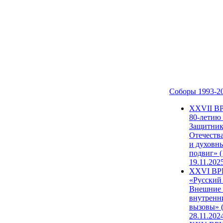
Соборы 1993-2
ХХVII В
80-летию
Защитни
Отечеств
и духовн
подвиг» (
19.11.202
XXVI В
«Русский
Внешние
внутренн
вызовы» (
28.11.202