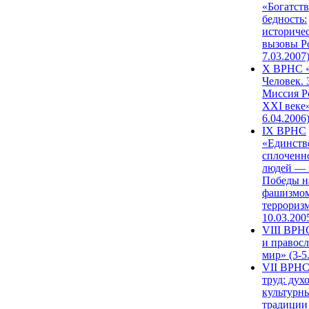
«Богатств
бедность:
историче
вызовы Ро
7.03.2007
X ВРНС «
Человек. 
Миссия Р
XXI веке»
6.04.2006
IX ВРНС
«Единств
сплоченн
людей — 
Победы н
фашизмом
терроризм
10.03.200
VIII ВРН
и правос
мир» (3-5
VII ВРНС
труд: дух
культурн
традиции