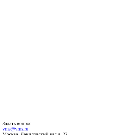
Задать вопрос
vrns@vrns.ru
Москва, Даниловский вал д. 22