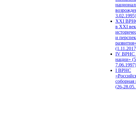
национал
возрожде
3.02.1995
XХI ВРНС
в XXI век
историче
и перспе
развития
(1.11.2017
IV ВРНС 
нации» (5
7.06.1997
I ВРНС
«Российс
соборная
(26-28.05