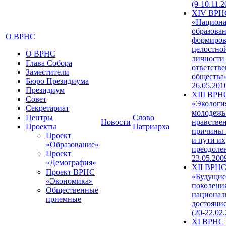
(9-10.11.2
XIV ВРН
«Национа
образован
О ВРНС
формиров
целостно
О ВРНС
личности
Глава Собора
ответств
Заместители
общества»
Бюро Президиума
26.05.201
Президиум
XIII ВРН
Совет
«Экологи
Секретариат
молодежь
Центры
Слово
Новости
нравстве
Проекты
Патриарха
причины 
Проект
и пути их
«Образование»
преодолен
Проект
23.05.200
«Демография»
XII ВРН
Проект ВРНС
«Будущие
«Экономика»
поколени
Общественные
национал
приемные
достояни
(20-22.02
XI ВРНС