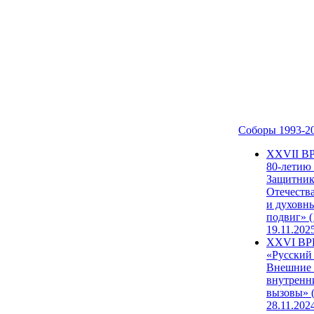
Соборы 1993-2
ХХVII В
80-летию
Защитни
Отечеств
и духовн
подвиг» (
19.11.202
XXVI В
«Русский
Внешние
внутренн
вызовы» (
28.11.202