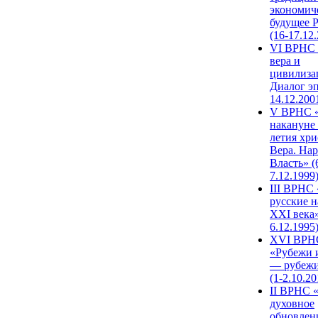
экономич
будущее 
(16-17.12
VI ВРНС 
вера и
цивилиза
Диалог эп
14.12.200
V ВРНС «
накануне 
летия хри
Вера. Нар
Власть» (
7.12.1999
III ВРНС 
русские н
XXI века»
6.12.1995
XVI ВРН
«Рубежи 
— рубежи
(1-2.10.20
II ВРНС 
духовное
обновлен