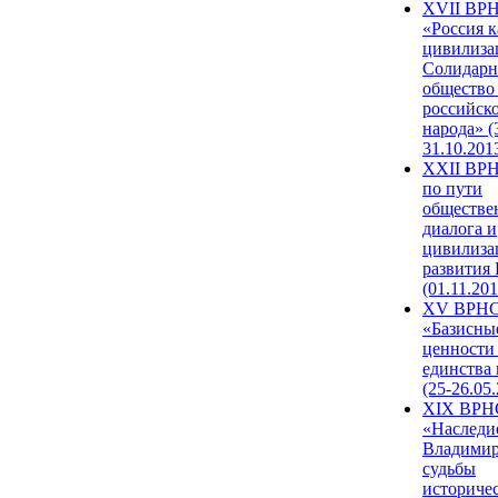
XVII ВР
«Россия к
цивилиза
Солидарн
общество
российск
народа» (
31.10.201
XXII ВРН
по пути
обществе
диалога и
цивилиза
развития
(01.11.201
XV ВРН
«Базисны
ценности
единства
(25-26.05.
XIX ВРН
«Наследи
Владимир
судьбы
историче