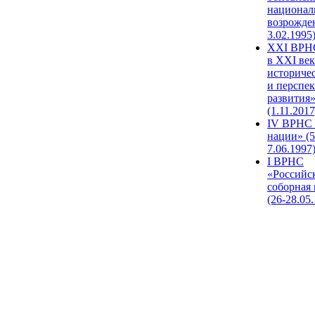
национал
возрожде
3.02.1995
XХI ВРНС
в XXI век
историче
и перспе
развития
(1.11.2017
IV ВРНС 
нации» (5
7.06.1997
I ВРНС
«Российс
соборная
(26-28.05