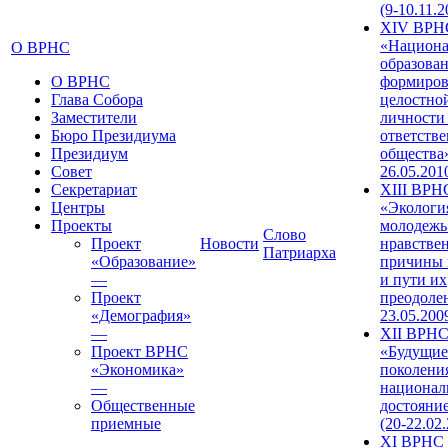
(9-10.11.2
XIV ВРН
«Национа
О ВРНС
образован
О ВРНС
формиров
Глава Собора
целостно
Заместители
личности
Бюро Президиума
ответств
Президиум
общества»
Совет
26.05.201
Секретариат
XIII ВРН
Центры
«Экологи
Проекты
молодежь
Слово
Проект
Новости
нравстве
Патриарха
«Образование»
причины 
—
и пути их
Проект
преодолен
«Демография»
23.05.200
—
XII ВРН
Проект ВРНС
«Будущие
«Экономика»
поколени
—
национал
Общественные
достояни
приемные
(20-22.02
XI ВРНС