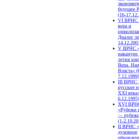
экономич
будущее 
(16-17.12
VI ВРНС 
вера и
цивилиза
Диалог эп
14.12.200
V ВРНС «
накануне 
летия хри
Вера. Нар
Власть» (
7.12.1999
III ВРНС 
русские н
XXI века»
6.12.1995
XVI ВРН
«Рубежи 
— рубежи
(1-2.10.20
II ВРНС 
духовное
обновлен