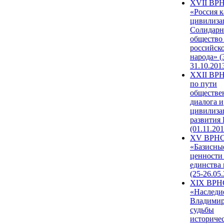
XVII ВР
«Россия к
цивилиза
Солидарн
общество
российск
народа» (
31.10.201
XXII ВРН
по пути
обществе
диалога и
цивилиза
развития
(01.11.201
XV ВРН
«Базисны
ценности
единства
(25-26.05.
XIX ВРН
«Наследи
Владимир
судьбы
историче