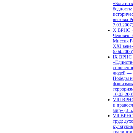
«Богатств
бедность:
историче
вызовы Ро
7.03.2007
X ВРНС «
Человек. 
Миссия Р
XXI веке»
6.04.2006
IX ВРНС
«Единств
сплоченн
людей — 
Победы н
фашизмом
терроризм
10.03.200
VIII ВРН
и правос
мир» (3-5
VII ВРНС
труд: дух
культурн
традиции