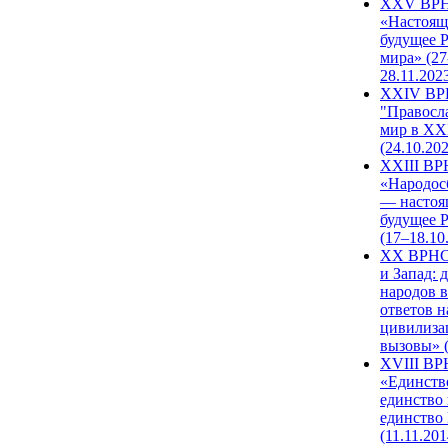
XXV ВР
«Настоящ
будущее 
мира» (27
28.11.202
XXIV В
"Правосл
мир в XXI
(24.10.20
XXIII В
«Народос
— настоя
будущее 
(17–18.10
XX ВРНС
и Запад: 
народов в
ответов н
цивилиза
вызовы» (
XVIII В
«Единств
единство 
единство
(11.11.201