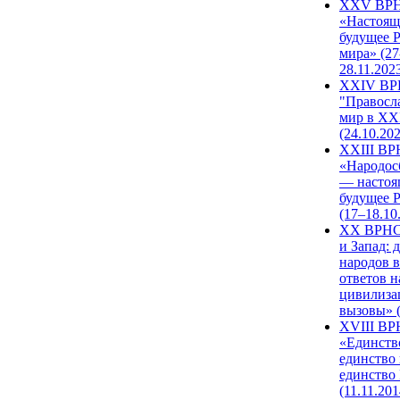
XXV ВР
«Настоящ
будущее 
мира» (27
28.11.202
XXIV В
"Правосл
мир в XXI
(24.10.20
XXIII В
«Народос
— настоя
будущее 
(17–18.10
XX ВРНС
и Запад: 
народов в
ответов н
цивилиза
вызовы» (
XVIII В
«Единств
единство 
единство
(11.11.201