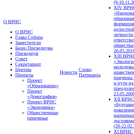
(9-10.11.2
XIV ВРН
«Национа
образован
О ВРНС
формиров
целостно
О ВРНС
личности
Глава Собора
ответств
Заместители
общества»
Бюро Президиума
26.05.201
Президиум
XIII ВРН
Совет
«Экологи
Секретариат
молодежь
Центры
Слово
Новости
нравстве
Проекты
Патриарха
причины 
Проект
и пути их
«Образование»
преодолен
Проект
23.05.200
«Демография»
XII ВРН
Проект ВРНС
«Будущие
«Экономика»
поколени
Общественные
национал
приемные
достояни
(20-22.02
XI ВРНС