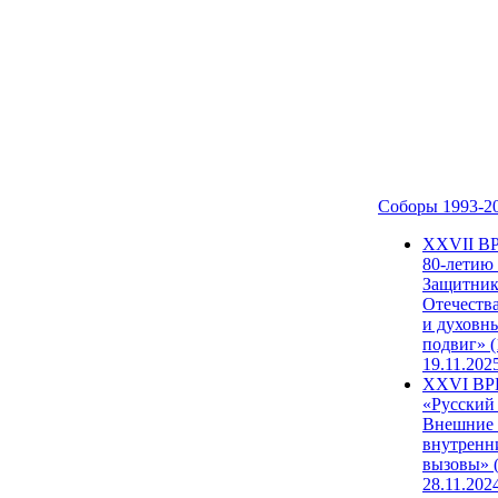
Соборы 1993-2
ХХVII В
80-летию
Защитни
Отечеств
и духовн
подвиг» (
19.11.202
XXVI В
«Русский
Внешние
внутренн
вызовы» (
28.11.202