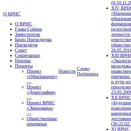
(9-10.11.2
XIV ВРН
«Национа
О ВРНС
образован
О ВРНС
формиров
Глава Собора
целостно
Заместители
личности
Бюро Президиума
ответств
Президиум
общества»
Совет
26.05.201
Секретариат
XIII ВРН
Центры
«Экологи
Проекты
молодежь
Слово
Проект
Новости
нравстве
Патриарха
«Образование»
причины 
—
и пути их
Проект
преодолен
«Демография»
23.05.200
—
XII ВРН
Проект ВРНС
«Будущие
«Экономика»
поколени
—
национал
Общественные
достояни
приемные
(20-22.02
XI ВРНС