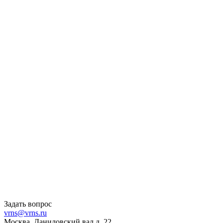
Задать вопрос
vrns@vrns.ru
Москва, Даниловский вал д. 22