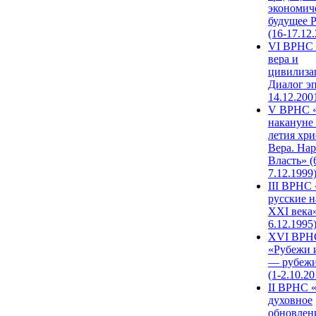
экономич
будущее 
(16-17.12
VI ВРНС 
вера и
цивилиза
Диалог эп
14.12.200
V ВРНС «
накануне 
летия хри
Вера. Нар
Власть» (
7.12.1999
III ВРНС 
русские н
XXI века»
6.12.1995
XVI ВРН
«Рубежи 
— рубежи
(1-2.10.20
II ВРНС 
духовное
обновлен