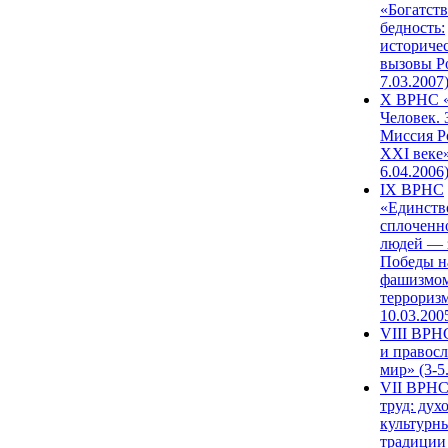
«Богатств
бедность:
историче
вызовы Ро
7.03.2007
X ВРНС «
Человек. 
Миссия Р
XXI веке»
6.04.2006
IX ВРНС
«Единств
сплоченн
людей — 
Победы н
фашизмом
терроризм
10.03.200
VIII ВРН
и правос
мир» (3-5
VII ВРНС
труд: дух
культурн
традиции