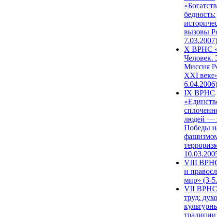
«Богатств
бедность:
историче
вызовы Ро
7.03.2007
X ВРНС «
Человек. 
Миссия Р
XXI веке»
6.04.2006
IX ВРНС
«Единств
сплоченн
людей — 
Победы н
фашизмом
терроризм
10.03.200
VIII ВРН
и правос
мир» (3-5
VII ВРНС
труд: дух
культурн
традиции