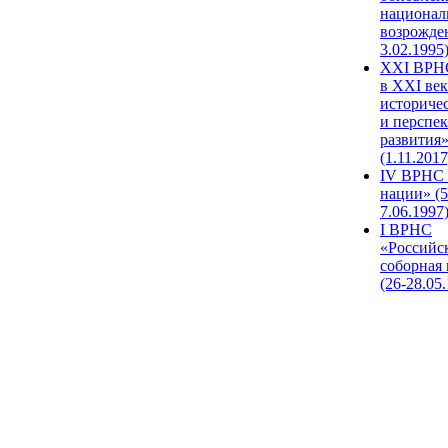
национал
возрожде
3.02.1995
XХI ВРНС
в XXI век
историче
и перспе
развития
(1.11.2017
IV ВРНС 
нации» (5
7.06.1997
I ВРНС
«Российс
соборная
(26-28.05