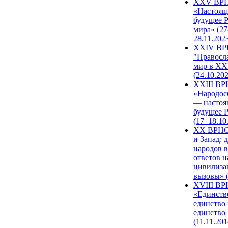
XXV ВР
«Настоящ
будущее 
мира» (27
28.11.202
XXIV В
"Правосл
мир в XXI
(24.10.20
XXIII В
«Народос
— настоя
будущее 
(17–18.10
XX ВРНС
и Запад: 
народов в
ответов н
цивилиза
вызовы» (
XVIII В
«Единств
единство 
единство
(11.11.201