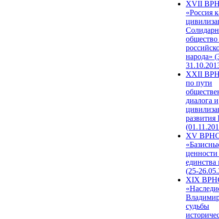
XVII ВР
«Россия к
цивилиза
Солидарн
общество
российск
народа» (
31.10.201
XXII ВРН
по пути
обществе
диалога и
цивилиза
развития
(01.11.201
XV ВРН
«Базисны
ценности
единства
(25-26.05.
XIX ВРН
«Наследи
Владимир
судьбы
историче