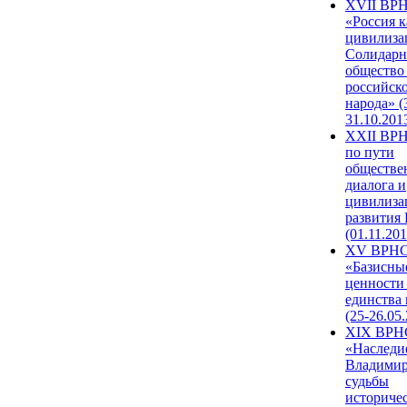
XVII ВР
«Россия к
цивилиза
Солидарн
общество
российск
народа» (
31.10.201
XXII ВРН
по пути
обществе
диалога и
цивилиза
развития
(01.11.201
XV ВРН
«Базисны
ценности
единства
(25-26.05.
XIX ВРН
«Наследи
Владимир
судьбы
историче