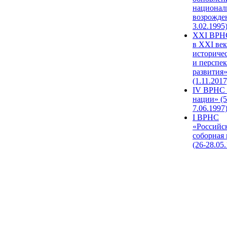
национал
возрожде
3.02.1995
XХI ВРНС
в XXI век
историче
и перспе
развития
(1.11.2017
IV ВРНС 
нации» (5
7.06.1997
I ВРНС
«Российс
соборная
(26-28.05