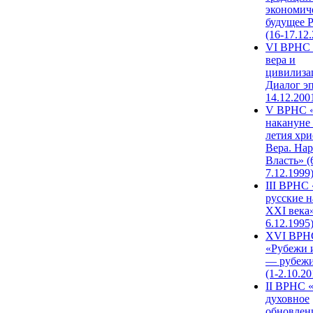
экономич
будущее 
(16-17.12
VI ВРНС 
вера и
цивилиза
Диалог эп
14.12.200
V ВРНС «
накануне 
летия хри
Вера. Нар
Власть» (
7.12.1999
III ВРНС 
русские н
XXI века»
6.12.1995
XVI ВРН
«Рубежи 
— рубежи
(1-2.10.20
II ВРНС 
духовное
обновлен