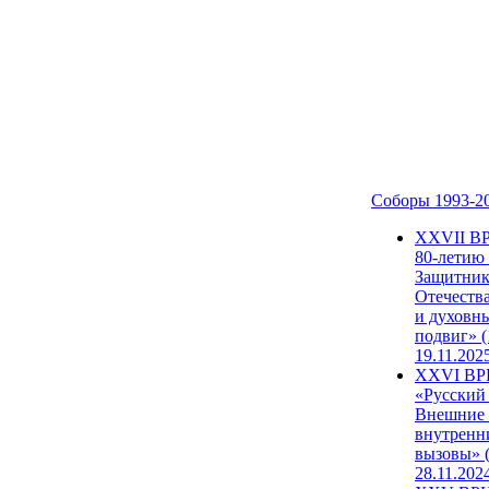
Соборы 1993-2
ХХVII В
80-летию
Защитни
Отечеств
и духовн
подвиг» (
19.11.202
XXVI В
«Русский
Внешние
внутренн
вызовы» (
28.11.202