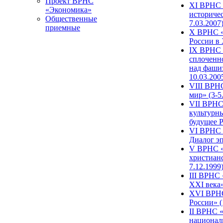
Проект ВРНС
XI ВРНС «
«Экономика»
историчес
Общественные
7.03.2007
приемные
X ВРНС «
России в 
IX ВРНС 
сплоченн
над фаши
10.03.200
VIII ВРН
мир» (3-5
VII ВРНС 
культурн
будущее Р
VI ВРНС «
Диалог эп
V ВРНС «
христианс
7.12.1999
III ВРНС 
XXI века»
XVI ВРНС
России» (
II ВРНС «
национал