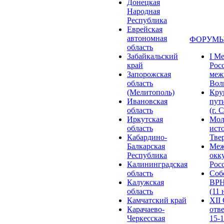
Донецкая
Народная
Республика
Еврейская
автономная
ФОРУМЫ
область
Забайкальский
I М
край
Рос
Запорожская
меж
область
Волг
(Мелитополь)
Кру
Ивановская
пут
область
(г. 
Иркутская
Мол
область
ист
Кабардино-
Твер
Балкарская
Меж
Республика
окк
Калининградская
Росс
область
Соб
Калужская
ВРН
область
(11 
Камчатский край
XII
Карачаево-
отв
Черкесская
15-1