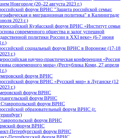
нем Новгороде (20–22 августа 2023 г.)
российский форум ВРНС "Защита российской семьи:
ографическая и миграционная политика" в Калиниграде
 июля 2023 г.)
ероссийский Кузбасский форум ВРНС «Институт семьи
 основа современного общества и залог успешной
ударственной политики России в ХХI веке» (6-7 июня
 г.)
российский социальный форум ВРНС в Воронеже (17-18
2023 г.)
ероссийская научно-практическая конференция «Россия
ызовы современного мира» (Республика Коми, 27 апреля
 г.)
Кемеровский форум ВРНС
российский форум ВРНС «Русский мир» в Луганске (12
2023 г.)
емеровский форум ВРНС
Архангельский форум ВРНС
I Ставропольский форум ВРНС
российский образовательный форум ВРНС (г.
теринбург)
Ставропольский форум ВРНС
ермский форум ВРНС
Санкт-Петербургский форум ВРНС
анкт-Петербургский форум ВРНС