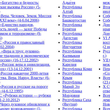
Богатство и бедность:
Адыгея
меж
кие вызовы России» (5-
Республика
Вто
)
Алтай
июля
Вера. Человек. Земля. Миссия
Республика
Собо
XXI веке» (4-6.04.2006)
Башкортостан
Собо
«Единство народов,
Республика
Дон
ость людей — залог Победы
Бурятия
нра
змом и терроризмом» (9-
Республика
Дону
5)
Дагестан
VI 
С «Россия и православный
Республика
вос
.02.2004)
Ингушетия
(2 н
«Вера и труд: духовно-
Республика
Рус
ые традиции и экономическое
Калмыкия
г.)
оссии» (16-17.12.2002)
Республика
VII
Россия: вера и цивилизация.
Карелия
меж
ох» (13-14.12.2001)
Республика Коми
Пер
Россия накануне 2000-летия
Республика
«Сох
тва. Вера. Народ. Власть» (6-
Крым
Все
)
Республика
(23 
«Россия и русские на пороге
Марий Эл
X С
 (4-6.12.1995)
Республика
отве
 «Рубежи истории — рубежи
Мордовия
Все
1-2.10.2012)
Республика Саха
дем
Через духовное обновление к
(Якутия)
Ново
ьному возрождению» (1-
Республика
Все