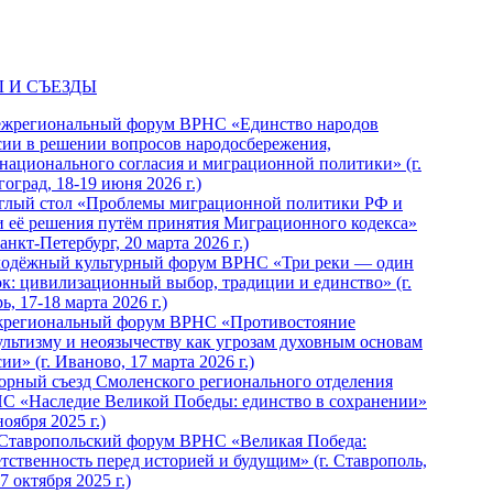
 И СЪЕЗДЫ
ежрегиональный форум ВРНС «Единство народов
сии в решении вопросов народосбережения,
национального согласия и миграционной политики» (г.
оград, 18-19 июня 2026 г.)
глый стол «Проблемы миграционной политики РФ и
и её решения путём принятия Миграционного кодекса»
Санкт-Петербург, 20 марта 2026 г.)
одёжный культурный форум ВРНС «Три реки — один
ок: цивилизационный выбор, традиции и единство» (г.
ь, 17-18 марта 2026 г.)
региональный форум ВРНС «Противостояние
ультизму и неоязычеству как угрозам духовным основам
ии» (г. Иваново, 17 марта 2026 г.)
орный съезд Смоленского регионального отделения
С «Наследие Великой Победы: единство в сохранении»
ноября 2025 г.)
 Ставропольский форум ВРНС «Великая Победа:
етственность перед историей и будущим» (г. Ставрополь,
7 октября 2025 г.)