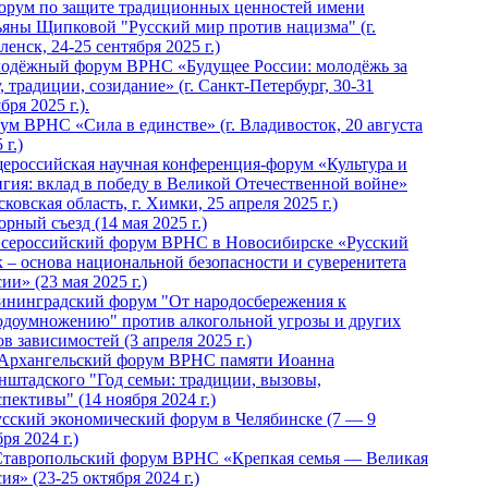
Форум по защите традиционных ценностей имени
ьяны Щипковой "Русский мир против нацизма" (г.
енск, 24-25 сентября 2025 г.)
одёжный форум ВРНС «Будущее России: молодёжь за
, традиции, созидание» (г. Санкт-Петербург, 30-31
бря 2025 г.).
ум ВРНС «Сила в единстве» (г. Владивосток, 20 августа
 г.)
ероссийская научная конференция-форум «Культура и
игия: вклад в победу в Великой Отечественной войне»
ковская область, г. Химки, 25 апреля 2025 г.)
рный съезд (14 мая 2025 г.)
 Всероссийский форум ВРНС в Новосибирске «Русский
к – основа национальной безопасности и суверенитета
ии» (23 мая 2025 г.)
ининградский форум "От народосбережения к
одоумножению" против алкогольной угрозы и других
в зависимостей (3 апреля 2025 г.)
 Архангельский форум ВРНС памяти Иоанна
нштадского "Год семьи: традиции, вызовы,
пективы" (14 ноября 2024 г.)
Русский экономический форум в Челябинске (7 — 9
ря 2024 г.)
Ставропольский форум ВРНС «Крепкая семья — Великая
ия» (23-25 октября 2024 г.)