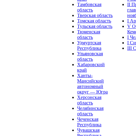
Тамбовская
II 
область
глав
Тверская область
нояб
Томская область
I А
Тульская область
V О
Тюменская
Кеме
область
I Ч
Удмуртская
I С
Республика
III
Ульяновская
область
Хабаровский
край
Ханты-
Мансийский
автономный
округ — Югра
Херсонская
область
Челябинская
область
Чеченская
Республика
Чувашская
Рeспублика