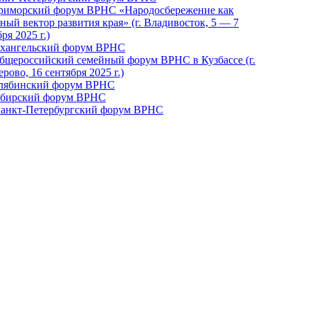
Приморский форум ВРНС «Народосбережение как
ный вектор развития края» (г. Владивосток, 5 — 7
ря 2025 г.)
рхангельский форум ВРНС
бщероссийский семейный форум ВРНС в Кузбассе (г.
рово, 16 сентября 2025 г.)
елябинский форум ВРНС
ибирский форум ВРНС
 Санкт-Петербургский форум ВРНС