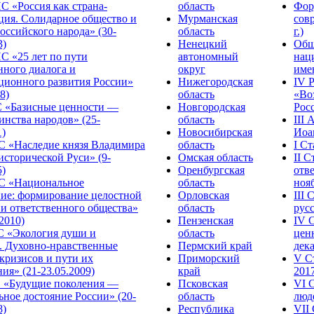
С «Россия как страна-
область
Фор
ция. Солидарное общество и
Мурманская
сов
оссийского народа» (30-
область
г.)
3)
Ненецкий
Общ
С «25 лет по пути
автономный
нац
нного диалога и
округ
име
ционного развития России»
Нижегородская
IV 
8)
область
«Во
«Базисные ценности —
Новгородская
Росс
инства народов» (25-
область
III
1)
Новосибирская
Иоа
 «Наследие князя Владимира
область
I С
исторической Руси» (9-
Омская область
II 
5)
Оренбургская
отве
С «Национальное
область
нояб
ние: формирование целостной
Орловская
III
 и ответственного общества»
область
русс
.2010)
Пензенская
IV 
С «Экология души и
область
цен
. Духовно-нравственные
Пермский край
дека
кризисов и пути их
Приморский
V С
ия» (21-23.05.2009)
край
2017
 «Будущие поколения —
Псковская
VI 
ное достояние России» (20-
область
люде
8)
Республика
VII