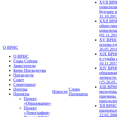
XVII ВРН
цивилиза
будущее р
31.10.201
XXII ВРН
обществе
цивилиза
(01.11.201
XV ВРНС 
основа ед
О ВРНС
26.05.201
XIX ВРНС
О ВРНС
и судьбы 
Глава Собора
10.11.201
Заместители
XIV ВРН
Бюро Президиума
образова
Президиум
личности
Совет
(25-26.05
Секретариат
XIII ВРН
Центры
Слово
Новости
молодежь
Проекты
Патриарха
причины 
Проект
преодолен
«Образование»
XII ВРНС
Проект
националь
«Демография»
22.02.200