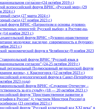
национальном согласии»(24 октября 2019 г.)
рой всероссийский форум ВРНС «Русский мир» (29
 2024 г.)
рный съезд (27 марта 2024 г.)
рный съезд (27 ноября 2023 г.)
ской форум ВРНС «Патриотизм и основы духовно-
вственных ценностей: Русский выбор» в Ростове-на-
 (14 ноября 2023 г.)
Архангельский форум ВРНС «Духовно-нравственное
питание молодежи: наследие, современность и будущее»
оября 2023 г.)
ский экономический форум в Челябинске (9 ноября 2023
 Ставропольский форум ВРНС “Русский язык в
национальном согласии” (24-25 октября 2019 г.)
вый региональный Подмосковный медицинский форум
раним жизнь», г. Красногорск (12 октября 2023 г.)
российский идеологический форум в Санкт-Петербурге
октября 2023 года)
тавропольский форум ВРНС «Служение Отечеству –
тственность за его судьбу» (18 — 20 октября 2023 г.)
российский форум "Пространственное развитие и
ография в России" (с участием Минстроя России) в
сибирске (23 сентября 2023 г.)
российский форум "Русский культурный код XXI века" в