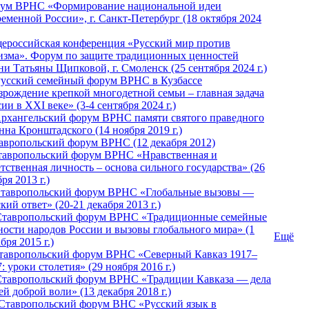
ум ВРНС «Формирование национальной идеи
ременной России», г. Санкт-Петербург (18 октября 2024
ероссийская конференция «Русский мир против
изма». Форум по защите традиционных ценностей
ни Татьяны Щипковой, г. Смоленск (25 сентября 2024 г.)
Русский семейный форум ВРНС в Кузбассе
зрождение крепкой многодетной семьи – главная задача
ии в XXI веке» (3-4 сентября 2024 г.)
 Архангельский форум ВРНС памяти святого праведного
нна Кронштадского (14 ноября 2019 г.)
тавропольский форум ВРНС (12 декабря 2012)
Ставропольский форум ВРНС «Нравственная и
тственная личность – основа сильного государства» (26
ря 2013 г.)
 Ставропольский форум ВРНС «Глобальные вызовы —
кий ответ» (20-21 декабря 2013 г.)
Ставропольский форум ВРНС «Традиционные семейные
ности народов России и вызовы глобального мира» (1
Ещё
бря 2015 г.)
тавропольский форум ВРНС «Северный Кавказ 1917–
: уроки столетия» (29 ноября 2016 г.)
Ставропольский форум ВРНС «Традиции Кавказа — дела
й доброй воли» (13 декабря 2018 г.)
 Ставропольский форум ВHС «Русский язык в