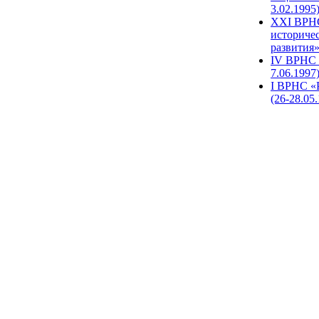
3.02.1995
XХI ВРНС
историче
развития»
IV ВРНС 
7.06.1997
I ВРНС «
(26-28.05