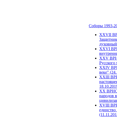
Соборы 1993-2
ХХVII ВР
Защитник
духовный 
XXVI ВРН
внутренни
XXV ВРНС
Русского 
XXIV ВРН
веке" (24
XXIII ВР
настоящее
18.10.201
XX ВРНС 
народов в
цивилиза
XVIII ВР
единство 
(11.11.201