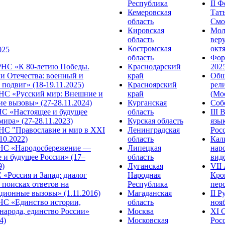
Республика
II 
Кемеровская
Тат
область
Смол
Кировская
Мол
область
веру
Костромская
октя
025
область
Фор
НС «К 80-летию Победы.
Краснодарский
2025
и Отечества: военный и
край
Общ
подвиг» (18-19.11.2025)
Красноярский
рел
С «Русский мир: Внешние и
край
(Мос
е вызовы» (27-28.11.2024)
Курганская
Собо
 «Настоящее и будущее
область
III
мира» (27-28.11.2023)
Курская область
язы
С "Православие и мир в XXI
Ленинградская
Росс
.10.2022)
область
Кал
НС «Народосбережение —
Липецкая
нар
 и будущее России» (17–
область
видо
9)
Луганская
VII
«Россия и Запад: диалог
Народная
Кро
 поисках ответов на
Республика
перс
ционные вызовы» (1.11.2016)
Магаданская
II 
НС «Единство истории,
область
нояб
народа, единство России»
Москва
ХI 
4)
Московская
Росс