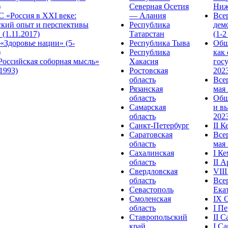
)
Северная Осетия
Ниж
 «Россия в XXI веке:
— Алания
Все
ский опыт и перспективы
Республика
дем
 (1.11.2017)
Татарстан
(1-2
«Здоровье нации» (5-
Республика Тыва
Общ
)
Республика
как
Российская соборная мысль»
Хакасия
гос
.1993)
Ростовская
2023
область
Все
Рязанская
мая 
область
Общ
Самарская
и в
область
2023
Санкт-Петербург
II 
Саратовская
Все
область
мая 
Сахалинская
I К
область
II 
Свердловская
VII
область
Все
Севастополь
Ека
Смоленская
IX 
область
I П
Ставропольский
II 
край
I С