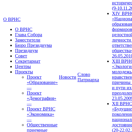
историче
(9-10.11.2
XIV ВРН
«Национа
О ВРНС
образован
О ВРНС
формиров
Глава Собора
целостно
Заместители
личности
Бюро Президиума
ответств
Президиум
общества»
Совет
26.05.201
Секретариат
XIII ВРН
Центры
«Экологи
Проекты
молодежь
Слово
Проект
Новости
нравстве
Патриарха
«Образование»
причины 
—
и пути их
Проект
преодолен
«Демография»
23.05.200
—
XII ВРН
Проект ВРНС
«Будущие
«Экономика»
поколени
—
национал
Общественные
достояни
приемные
(20-22.02