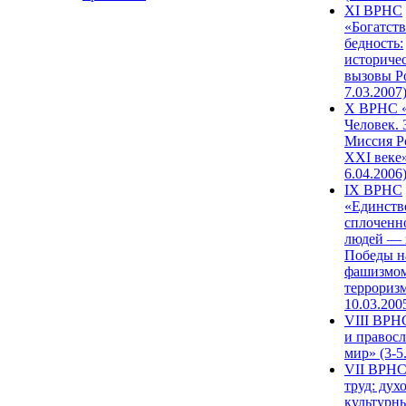
XI ВРНС
«Богатств
бедность:
историче
вызовы Ро
7.03.2007
X ВРНС «
Человек. 
Миссия Р
XXI веке»
6.04.2006
IX ВРНС
«Единств
сплоченн
людей — 
Победы н
фашизмом
терроризм
10.03.200
VIII ВРН
и правос
мир» (3-5
VII ВРНС
труд: дух
культурн