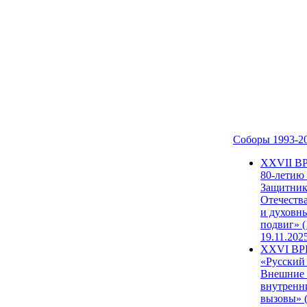
Соборы 1993-2
ХХVII В
80-летию
Защитни
Отечеств
и духовн
подвиг» (
19.11.202
XXVI В
«Русский
Внешние
внутренн
вызовы» (