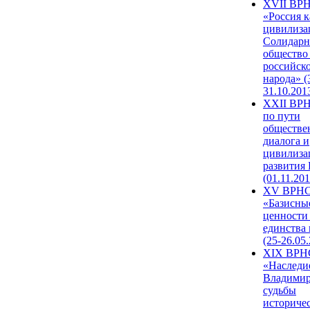
XVII ВР
«Россия к
цивилиза
Солидарн
общество
российск
народа» (
31.10.201
XXII ВРН
по пути
обществе
диалога и
цивилиза
развития
(01.11.201
XV ВРН
«Базисны
ценности
единства
(25-26.05.
XIX ВРН
«Наследи
Владимир
судьбы
историче