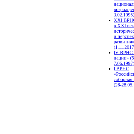
национал
возрожде
3.02.1995
XХI ВРНС
в XXI век
историче
и перспе
развития
(1.11.2017
IV ВРНС 
нации» (5
7.06.1997
I ВРНС
«Российс
соборная
(26-28.05