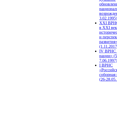
обновлен
национал
возрожде
3.02.1995
XХI ВРНС
в XXI век
историче
и перспе
развития
(1.11.2017
IV ВРНС 
нации» (5
7.06.1997
I ВРНС
«Российс
соборная
(26-28.05