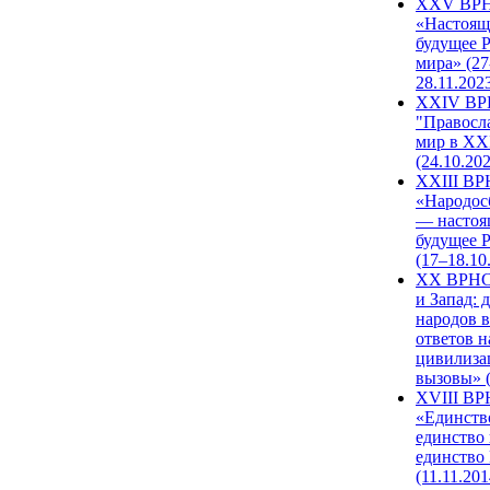
XXV ВР
«Настоящ
будущее 
мира» (27
28.11.202
XXIV В
"Правосл
мир в XXI
(24.10.20
XXIII В
«Народос
— настоя
будущее 
(17–18.10
XX ВРНС
и Запад: 
народов в
ответов н
цивилиза
вызовы» (
XVIII В
«Единств
единство 
единство
(11.11.201