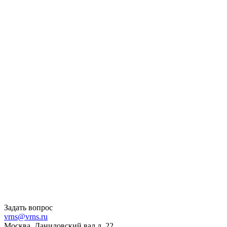
Задать вопрос
vrns@vrns.ru
Москва, Даниловский вал д. 22