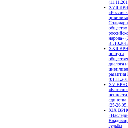
(11.11.201
XVII ВР
«Россия к
цивилиза
Солидарн
общество
российск
народа» (
31.10.201
XXII ВРН
по пути
обществе
диалога и
цивилиза
развития
(01.11.201
XV ВРН
«Базисны
ценности
единства
(25-26.05.
XIX ВРН
«Наследи
Владимир
судьбы