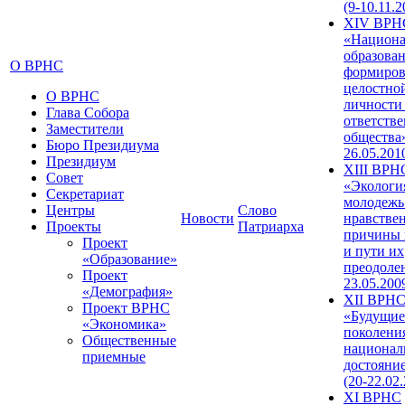
(9-10.11.2
XIV ВРН
«Национа
образован
О ВРНС
формиров
целостно
О ВРНС
личности
Глава Собора
ответств
Заместители
общества»
Бюро Президиума
26.05.201
Президиум
XIII ВРН
Совет
«Экологи
Секретариат
молодежь
Центры
Слово
Новости
нравстве
Проекты
Патриарха
причины 
Проект
и пути их
«Образование»
преодолен
Проект
23.05.200
«Демография»
XII ВРН
Проект ВРНС
«Будущие
«Экономика»
поколени
Общественные
национал
приемные
достояни
(20-22.02
XI ВРНС