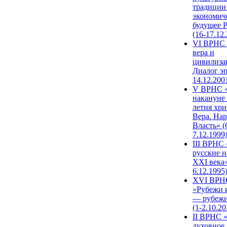
традиции
экономич
будущее 
(16-17.12
VI ВРНС 
вера и
цивилиза
Диалог эп
14.12.200
V ВРНС «
накануне 
летия хри
Вера. Нар
Власть» (
7.12.1999
III ВРНС 
русские н
XXI века»
6.12.1995
XVI ВРН
«Рубежи 
— рубежи
(1-2.10.20
II ВРНС 
духовное