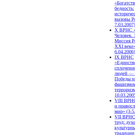
«Богатств
бедность:
историче
вызовы Ро
7.03.2007
X ВРНС «
Человек. 
Миссия Р
XXI веке»
6.04.2006
IX ВРНС
«Единств
сплоченн
людей — 
Победы н
фашизмом
терроризм
10.03.200
VIII ВРН
и правос
мир» (3-5
VII ВРНС
труд: дух
культурн
традиции