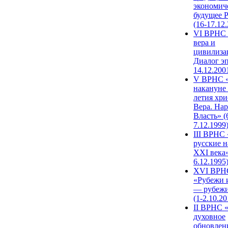
экономич
будущее 
(16-17.12
VI ВРНС 
вера и
цивилиза
Диалог эп
14.12.200
V ВРНС «
накануне 
летия хри
Вера. Нар
Власть» (
7.12.1999
III ВРНС 
русские н
XXI века»
6.12.1995
XVI ВРН
«Рубежи 
— рубежи
(1-2.10.20
II ВРНС 
духовное
обновлен