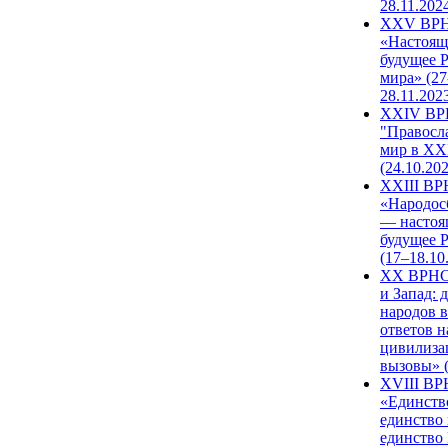
28.11.202
XXV ВР
«Настоящ
будущее 
мира» (27
28.11.202
XXIV В
"Правосл
мир в XXI
(24.10.20
XXIII В
«Народос
— настоя
будущее 
(17–18.10
XX ВРНС
и Запад: 
народов в
ответов н
цивилиза
вызовы» (
XVIII В
«Единств
единство 
единство