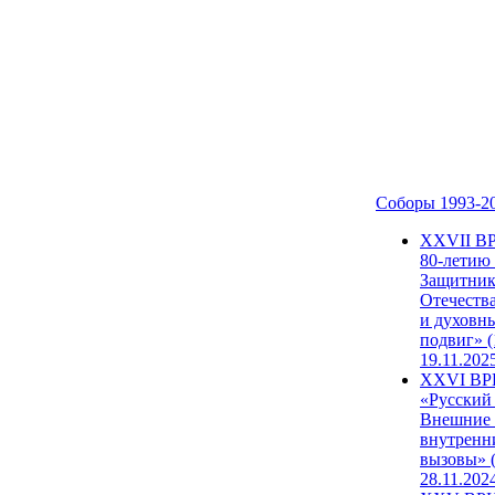
Соборы 1993-2
ХХVII В
80-летию
Защитни
Отечеств
и духовн
подвиг» (
19.11.202
XXVI В
«Русский
Внешние
внутренн
вызовы» (
28.11.202