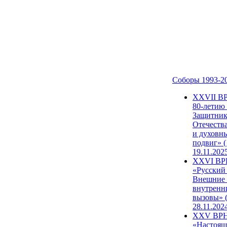
Соборы 1993-2
ХХVII В
80-летию
Защитни
Отечеств
и духовн
подвиг» (
19.11.202
XXVI В
«Русский
Внешние
внутренн
вызовы» (
28.11.202
XXV ВР
«Настоящ