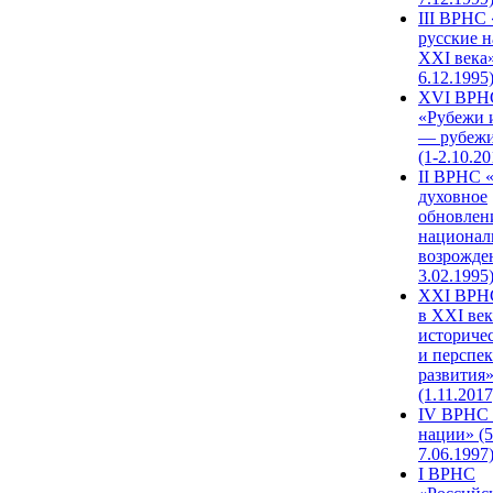
III ВРНС 
русские н
XXI века»
6.12.1995
XVI ВРН
«Рубежи 
— рубежи
(1-2.10.20
II ВРНС 
духовное
обновлен
национал
возрожде
3.02.1995
XХI ВРНС
в XXI век
историче
и перспе
развития
(1.11.2017
IV ВРНС 
нации» (5
7.06.1997
I ВРНС