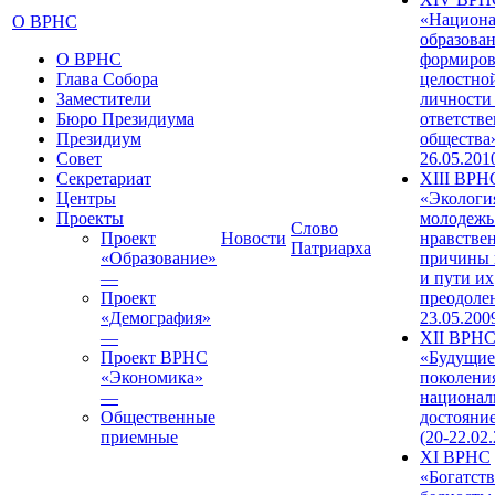
«Национа
О ВРНС
образован
О ВРНС
формиров
Глава Собора
целостно
Заместители
личности
Бюро Президиума
ответств
Президиум
общества»
Совет
26.05.201
Секретариат
XIII ВРН
Центры
«Экологи
Проекты
молодежь
Слово
Проект
Новости
нравстве
Патриарха
«Образование»
причины 
—
и пути их
Проект
преодолен
«Демография»
23.05.200
—
XII ВРН
Проект ВРНС
«Будущие
«Экономика»
поколени
—
национал
Общественные
достояни
приемные
(20-22.02
XI ВРНС
«Богатств