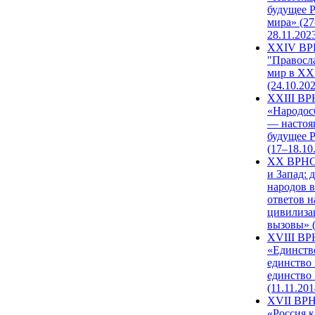
будущее 
мира» (27
28.11.202
XXIV В
"Правосл
мир в XXI
(24.10.20
XXIII В
«Народос
— настоя
будущее 
(17–18.10
XX ВРНС
и Запад: 
народов в
ответов н
цивилиза
вызовы» (
XVIII В
«Единств
единство 
единство
(11.11.201
XVII ВР
«Россия к