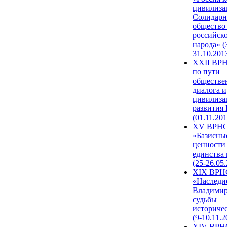
цивилиза
Солидарн
общество
российск
народа» (
31.10.201
XXII ВРН
по пути
обществе
диалога и
цивилиза
развития
(01.11.201
XV ВРН
«Базисны
ценности
единства
(25-26.05.
XIX ВРН
«Наследи
Владимир
судьбы
историче
(9-10.11.2
XIV ВРН