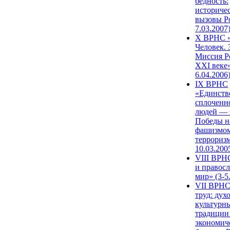
бедность:
историче
вызовы Ро
7.03.2007
X ВРНС «
Человек. 
Миссия Р
XXI веке»
6.04.2006
IX ВРНС
«Единств
сплоченн
людей — 
Победы н
фашизмом
терроризм
10.03.200
VIII ВРН
и правос
мир» (3-5
VII ВРНС
труд: дух
культурн
традиции
экономич