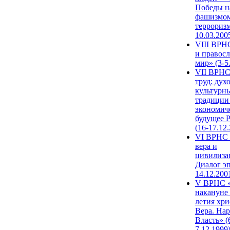
Победы н
фашизмом
терроризм
10.03.200
VIII ВРН
и правос
мир» (3-5
VII ВРНС
труд: дух
культурн
традиции
экономич
будущее 
(16-17.12
VI ВРНС 
вера и
цивилиза
Диалог эп
14.12.200
V ВРНС «
накануне 
летия хри
Вера. Нар
Власть» (
7.12.1999