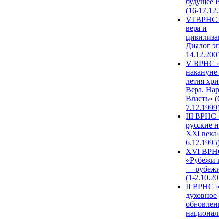
будущее 
(16-17.12
VI ВРНС 
вера и
цивилиза
Диалог эп
14.12.200
V ВРНС «
накануне 
летия хри
Вера. Нар
Власть» (
7.12.1999
III ВРНС 
русские н
XXI века»
6.12.1995
XVI ВРН
«Рубежи 
— рубежи
(1-2.10.20
II ВРНС 
духовное
обновлен
национал