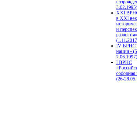
возрожде
3.02.1995
XХI ВРНС
в XXI век
историче
и перспе
развития
(1.11.2017
IV ВРНС 
нации» (5
7.06.1997
I ВРНС
«Российс
соборная
(26-28.05