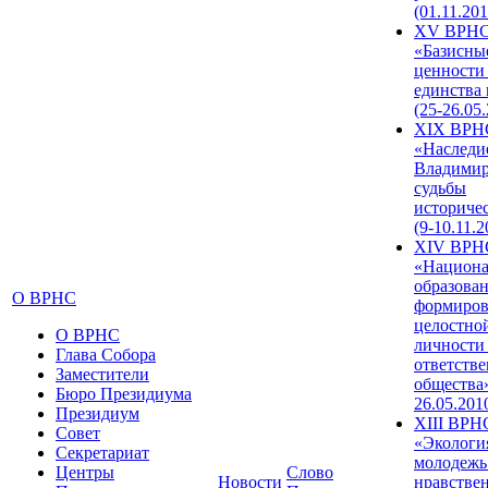
(01.11.201
XV ВРН
«Базисны
ценности
единства
(25-26.05.
XIX ВРН
«Наследи
Владимир
судьбы
историче
(9-10.11.2
XIV ВРН
«Национа
образован
О ВРНС
формиров
целостно
О ВРНС
личности
Глава Собора
ответств
Заместители
общества»
Бюро Президиума
26.05.201
Президиум
XIII ВРН
Совет
«Экологи
Секретариат
молодежь
Центры
Слово
Новости
нравстве