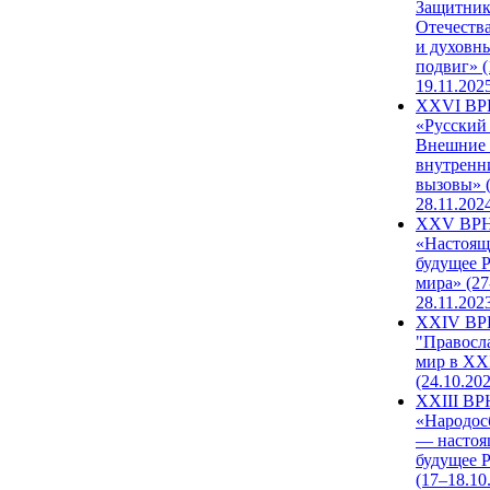
Защитни
Отечеств
и духовн
подвиг» (
19.11.202
XXVI В
«Русский
Внешние
внутренн
вызовы» (
28.11.202
XXV ВР
«Настоящ
будущее 
мира» (27
28.11.202
XXIV В
"Правосл
мир в XXI
(24.10.20
XXIII В
«Народос
— настоя
будущее 
(17–18.10