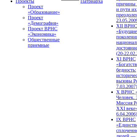
Проекты
Патриарха
причины 
Проект
и пути их
«Образование»
преодолен
Проект
23.05.200
«Демография»
XII ВРН
Проект ВРНС
«Будущие
«Экономика»
поколени
Общественные
национал
приемные
достояни
(20-22.02
XI ВРНС
«Богатств
бедность:
историче
вызовы Ро
7.03.2007
X ВРНС «
Человек. 
Миссия Р
XXI веке»
6.04.2006
IX ВРНС
«Единств
сплоченн
людей — 