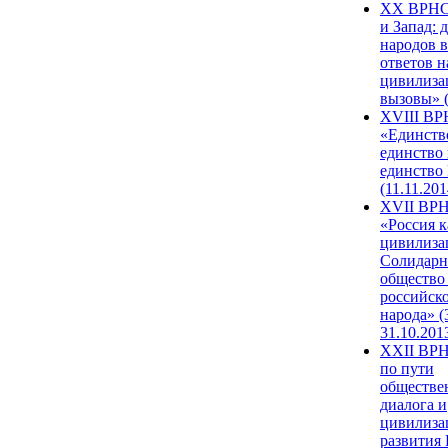
XX ВРНС
и Запад: 
народов в
ответов н
цивилиза
вызовы» (
XVIII В
«Единств
единство 
единство
(11.11.201
XVII ВР
«Россия к
цивилиза
Солидарн
общество
российск
народа» (
31.10.201
XXII ВРН
по пути
обществе
диалога и
цивилиза
развития