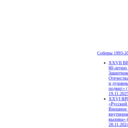
Соборы 1993-2
ХХVII В
80-летию
Защитни
Отечеств
и духовн
подвиг» (
19.11.202
XXVI В
«Русский
Внешние
внутренн
вызовы» (
28.11.202