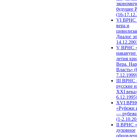
экономич
будущее 
(16-17.12
VI ВРНС 
вера и
цивилиза
Диалог эп
14.12.200
V ВРНС «
накануне 
летия хри
Вера. Нар
Власть» (
7.12.1999
III ВРНС 
русские н
XXI века»
6.12.1995
XVI ВРН
«Рубежи 
— рубежи
(1-2.10.20
II ВРНС 
духовное
обновлен