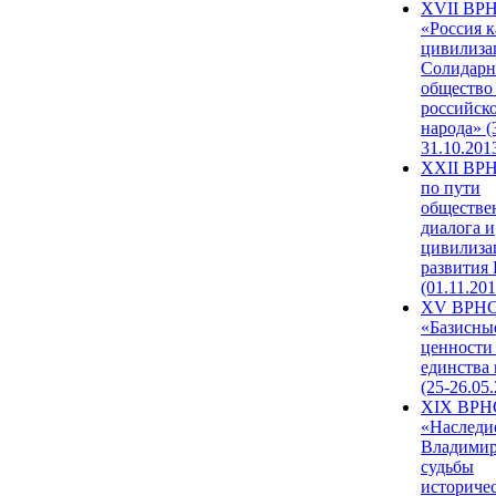
XVII ВР
«Россия к
цивилиза
Солидарн
общество
российск
народа» (
31.10.201
XXII ВРН
по пути
обществе
диалога и
цивилиза
развития
(01.11.201
XV ВРН
«Базисны
ценности
единства
(25-26.05.
XIX ВРН
«Наследи
Владимир
судьбы
историче