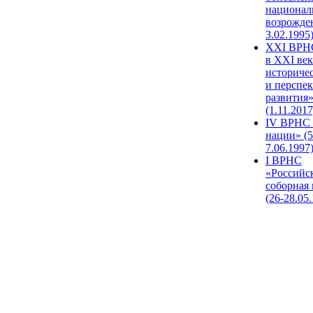
национал
возрожде
3.02.1995
XХI ВРНС
в XXI век
историче
и перспе
развития
(1.11.2017
IV ВРНС 
нации» (5
7.06.1997
I ВРНС
«Российс
соборная
(26-28.05