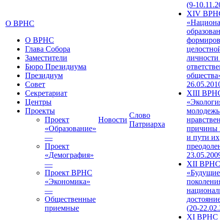
(9-10.11.2
XIV ВРН
«Национа
О ВРНС
образован
О ВРНС
формиров
Глава Собора
целостно
Заместители
личности
Бюро Президиума
ответств
Президиум
общества»
Совет
26.05.201
Секретариат
XIII ВРН
Центры
«Экологи
Проекты
молодежь
Слово
Проект
Новости
нравстве
Патриарха
«Образование»
причины 
—
и пути их
Проект
преодолен
«Демография»
23.05.200
—
XII ВРН
Проект ВРНС
«Будущие
«Экономика»
поколени
—
национал
Общественные
достояни
приемные
(20-22.02
XI ВРНС