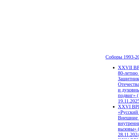
Соборы 1993-2
ХХVII В
80-летию
Защитни
Отечеств
и духовн
подвиг» (
19.11.202
XXVI В
«Русский
Внешние
внутренн
вызовы» (
28.11.202