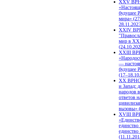
XXV ВР
«Настоящ
будущее 
мира» (27
28.11.202
XXIV В
"Правосл
мир в XXI
(24.10.20
XXIII В
«Народос
— настоя
будущее 
(17–18.10
XX ВРНС
и Запад: 
народов в
ответов н
цивилиза
вызовы» (
XVIII В
«Единств
единство 
единство
(11.11.201