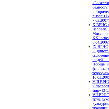
«Богатств
бедность:
историче
вызовы Ро
7.03.2007
X ВРНС «
Человек. 
Миссия Р
XXI веке»
6.04.2006
IX ВРНС
«Единств
сплоченн
людей — 
Победы н
фашизмом
терроризм
10.03.200
VIII ВРН
и правос
мир» (3-5
VII ВРНС
труд: дух
культурн
традиции