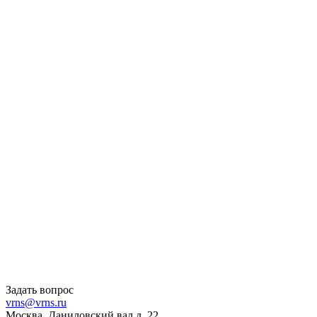
Задать вопрос
vrns@vrns.ru
Москва, Даниловский вал д. 22