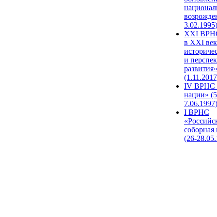
национал
возрожде
3.02.1995
XХI ВРНС
в XXI век
историче
и перспе
развития
(1.11.2017
IV ВРНС 
нации» (5
7.06.1997
I ВРНС
«Российс
соборная
(26-28.05