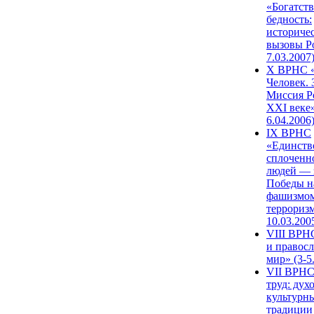
«Богатств
бедность:
историче
вызовы Ро
7.03.2007
X ВРНС «
Человек. 
Миссия Р
XXI веке»
6.04.2006
IX ВРНС
«Единств
сплоченн
людей — 
Победы н
фашизмом
терроризм
10.03.200
VIII ВРН
и правос
мир» (3-5
VII ВРНС
труд: дух
культурн
традиции