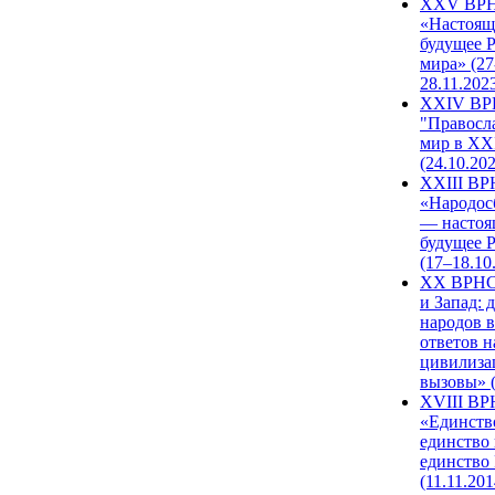
XXV ВР
«Настоящ
будущее 
мира» (27
28.11.202
XXIV В
"Правосл
мир в XXI
(24.10.20
XXIII В
«Народос
— настоя
будущее 
(17–18.10
XX ВРНС
и Запад: 
народов в
ответов н
цивилиза
вызовы» (
XVIII В
«Единств
единство 
единство
(11.11.201