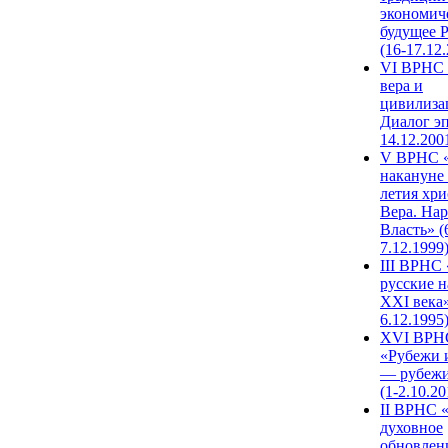
экономич
будущее 
(16-17.12
VI ВРНС 
вера и
цивилиза
Диалог эп
14.12.200
V ВРНС «
накануне 
летия хри
Вера. Нар
Власть» (
7.12.1999
III ВРНС 
русские н
XXI века»
6.12.1995
XVI ВРН
«Рубежи 
— рубежи
(1-2.10.20
II ВРНС 
духовное
обновлен