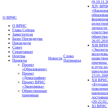
(9-10.11.2
XIV ВРН
«Национа
образован
О ВРНС
формиров
целостно
О ВРНС
личности
Глава Собора
ответств
Заместители
общества»
Бюро Президиума
26.05.201
Президиум
XIII ВРН
Совет
«Экологи
Секретариат
молодежь
Центры
Слово
Новости
нравстве
Проекты
Патриарха
причины 
Проект
и пути их
«Образование»
преодолен
Проект
23.05.200
«Демография»
XII ВРН
Проект ВРНС
«Будущие
«Экономика»
поколени
Общественные
национал
приемные
достояни
(20-22.02
XI ВРНС