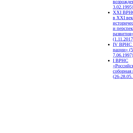
возрожде
3.02.1995
XХI ВРНС
в XXI век
историче
и перспе
развития
(1.11.2017
IV ВРНС 
нации» (5
7.06.1997
I ВРНС
«Российс
соборная
(26-28.05