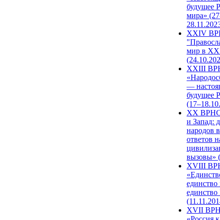
будущее 
мира» (27
28.11.202
XXIV В
"Правосл
мир в XXI
(24.10.20
XXIII В
«Народос
— настоя
будущее 
(17–18.10
XX ВРНС
и Запад: 
народов в
ответов н
цивилиза
вызовы» (
XVIII В
«Единств
единство 
единство
(11.11.201
XVII ВР
«Россия к