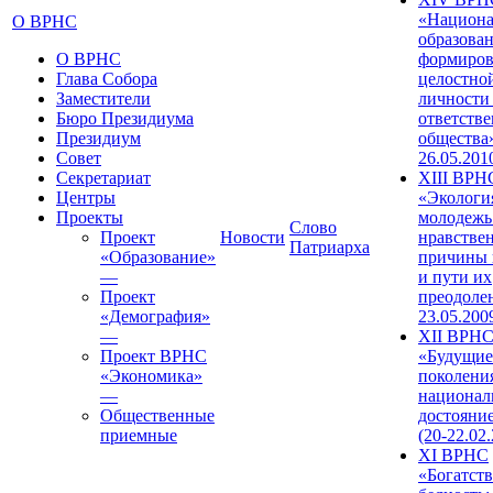
«Национа
О ВРНС
образован
О ВРНС
формиров
Глава Собора
целостно
Заместители
личности
Бюро Президиума
ответств
Президиум
общества»
Совет
26.05.201
Секретариат
XIII ВРН
Центры
«Экологи
Проекты
молодежь
Слово
Проект
Новости
нравстве
Патриарха
«Образование»
причины 
—
и пути их
Проект
преодолен
«Демография»
23.05.200
—
XII ВРН
Проект ВРНС
«Будущие
«Экономика»
поколени
—
национал
Общественные
достояни
приемные
(20-22.02
XI ВРНС
«Богатств