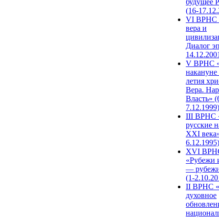
будущее 
(16-17.12
VI ВРНС 
вера и
цивилиза
Диалог эп
14.12.200
V ВРНС «
накануне 
летия хри
Вера. Нар
Власть» (
7.12.1999
III ВРНС 
русские н
XXI века»
6.12.1995
XVI ВРН
«Рубежи 
— рубежи
(1-2.10.20
II ВРНС 
духовное
обновлен
национал