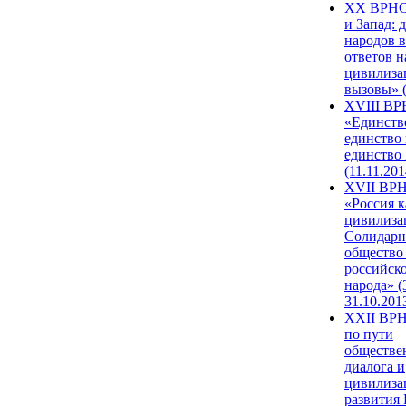
XX ВРНС
и Запад: 
народов в
ответов н
цивилиза
вызовы» (
XVIII В
«Единств
единство 
единство
(11.11.201
XVII ВР
«Россия к
цивилиза
Солидарн
общество
российск
народа» (
31.10.201
XXII ВРН
по пути
обществе
диалога и
цивилиза
развития