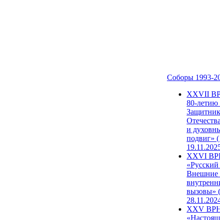
Соборы 1993-2
ХХVII В
80-летию
Защитни
Отечеств
и духовн
подвиг» (
19.11.202
XXVI В
«Русский
Внешние
внутренн
вызовы» (
28.11.202
XXV ВР
«Настоящ