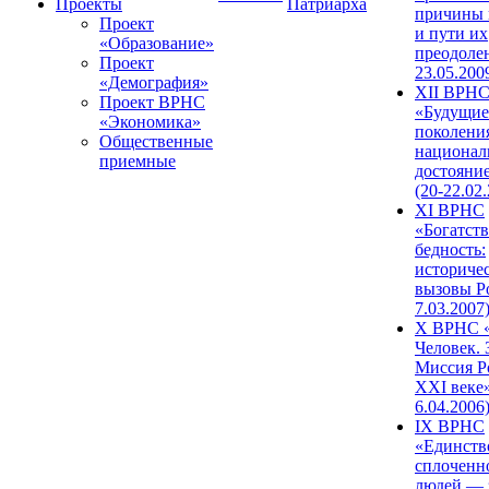
Проекты
Патриарха
причины 
Проект
и пути их
«Образование»
преодолен
Проект
23.05.200
«Демография»
XII ВРН
Проект ВРНС
«Будущие
«Экономика»
поколени
Общественные
национал
приемные
достояни
(20-22.02
XI ВРНС
«Богатств
бедность:
историче
вызовы Ро
7.03.2007
X ВРНС «
Человек. 
Миссия Р
XXI веке»
6.04.2006
IX ВРНС
«Единств
сплоченн
людей — 