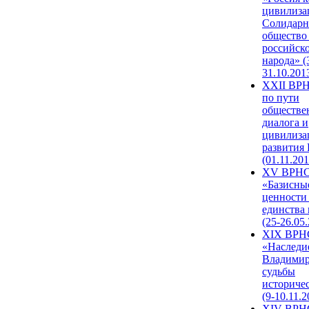
цивилиза
Солидарн
общество
российск
народа» (
31.10.201
XXII ВРН
по пути
обществе
диалога и
цивилиза
развития
(01.11.201
XV ВРН
«Базисны
ценности
единства
(25-26.05.
XIX ВРН
«Наследи
Владимир
судьбы
историче
(9-10.11.2
XIV ВРН