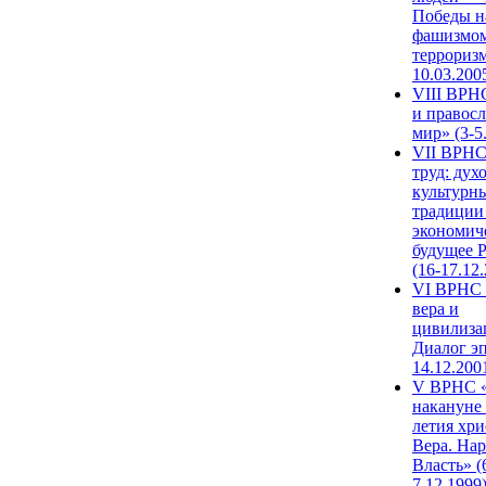
Победы н
фашизмом
терроризм
10.03.200
VIII ВРН
и правос
мир» (3-5
VII ВРНС
труд: дух
культурн
традиции
экономич
будущее 
(16-17.12
VI ВРНС 
вера и
цивилиза
Диалог эп
14.12.200
V ВРНС «
накануне 
летия хри
Вера. Нар
Власть» (
7.12.1999