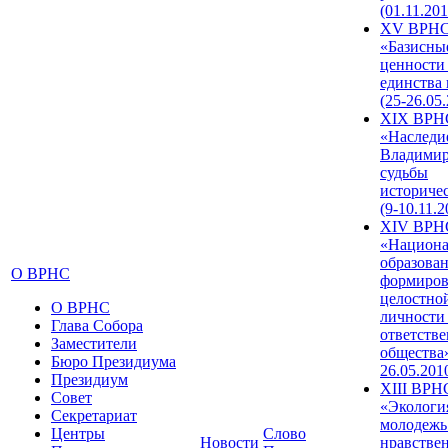
(01.11.201
XV ВРН
«Базисны
ценности
единства
(25-26.05.
XIX ВРН
«Наследи
Владимир
судьбы
историче
(9-10.11.2
XIV ВРН
«Национа
образован
О ВРНС
формиров
целостно
О ВРНС
личности
Глава Собора
ответств
Заместители
общества»
Бюро Президиума
26.05.201
Президиум
XIII ВРН
Совет
«Экологи
Секретариат
молодежь
Центры
Слово
Новости
нравстве