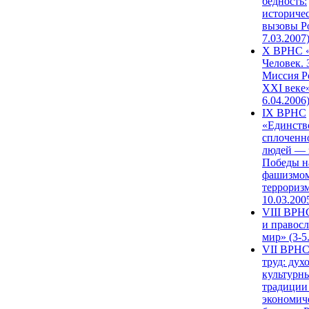
бедность:
историче
вызовы Ро
7.03.2007
X ВРНС «
Человек. 
Миссия Р
XXI веке»
6.04.2006
IX ВРНС
«Единств
сплоченн
людей — 
Победы н
фашизмом
терроризм
10.03.200
VIII ВРН
и правос
мир» (3-5
VII ВРНС
труд: дух
культурн
традиции
экономич