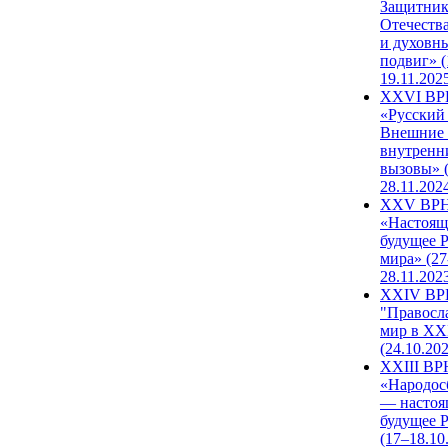
Защитни
Отечеств
и духовн
подвиг» (
19.11.202
XXVI В
«Русский
Внешние
внутренн
вызовы» (
28.11.202
XXV ВР
«Настоящ
будущее 
мира» (27
28.11.202
XXIV В
"Правосл
мир в XXI
(24.10.20
XXIII В
«Народос
— настоя
будущее 
(17–18.10