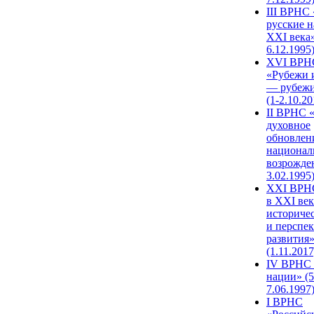
III ВРНС 
русские н
XXI века»
6.12.1995
XVI ВРН
«Рубежи 
— рубежи
(1-2.10.20
II ВРНС 
духовное
обновлен
национал
возрожде
3.02.1995
XХI ВРНС
в XXI век
историче
и перспе
развития
(1.11.2017
IV ВРНС 
нации» (5
7.06.1997
I ВРНС