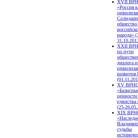
XVII ВР
«Россия к
цивилиза
Солидарн
общество
российск
народа» (
31.10.201
XXII ВРН
по пути
обществе
диалога и
цивилиза
развития
(01.11.201
XV ВРН
«Базисны
ценности
единства
(25-26.05.
XIX ВРН
«Наследи
Владимир
судьбы
историче