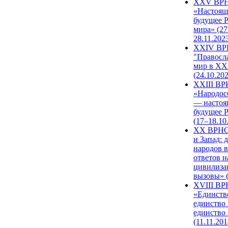
XXV ВР
«Настоящ
будущее 
мира» (27
28.11.202
XXIV В
"Правосл
мир в XXI
(24.10.20
XXIII В
«Народос
— настоя
будущее 
(17–18.10
XX ВРНС
и Запад: 
народов в
ответов н
цивилиза
вызовы» (
XVIII В
«Единств
единство 
единство
(11.11.201