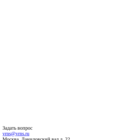
Задать вопрос
vrns@vrns.ru
Москва, Даниловский вал д. 22