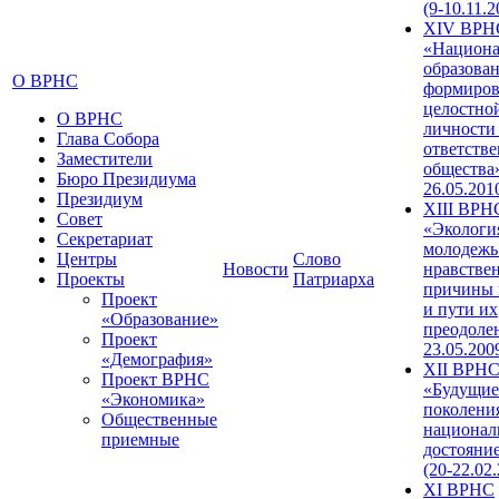
(9-10.11.2
XIV ВРН
«Национа
образован
О ВРНС
формиров
целостно
О ВРНС
личности
Глава Собора
ответств
Заместители
общества»
Бюро Президиума
26.05.201
Президиум
XIII ВРН
Совет
«Экологи
Секретариат
молодежь
Центры
Слово
Новости
нравстве
Проекты
Патриарха
причины 
Проект
и пути их
«Образование»
преодолен
Проект
23.05.200
«Демография»
XII ВРН
Проект ВРНС
«Будущие
«Экономика»
поколени
Общественные
национал
приемные
достояни
(20-22.02
XI ВРНС