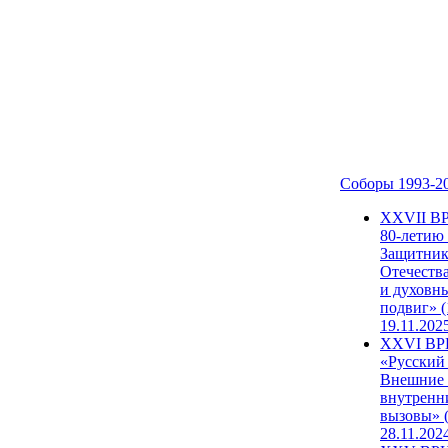
Соборы 1993-2
ХХVII В
80-летию
Защитни
Отечеств
и духовн
подвиг» (
19.11.202
XXVI В
«Русский
Внешние
внутренн
вызовы» (
28.11.202