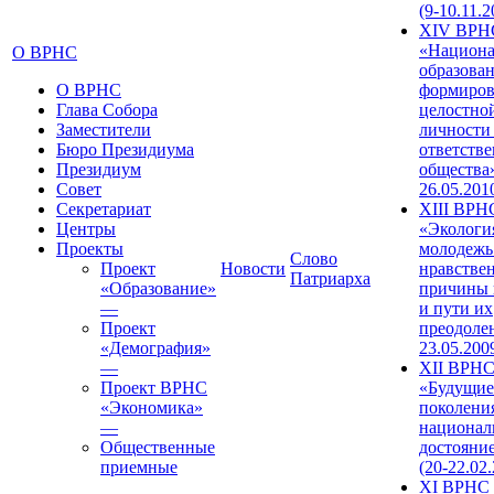
(9-10.11.2
XIV ВРН
«Национа
О ВРНС
образован
О ВРНС
формиров
Глава Собора
целостно
Заместители
личности
Бюро Президиума
ответств
Президиум
общества»
Совет
26.05.201
Секретариат
XIII ВРН
Центры
«Экологи
Проекты
молодежь
Слово
Проект
Новости
нравстве
Патриарха
«Образование»
причины 
—
и пути их
Проект
преодолен
«Демография»
23.05.200
—
XII ВРН
Проект ВРНС
«Будущие
«Экономика»
поколени
—
национал
Общественные
достояни
приемные
(20-22.02
XI ВРНС