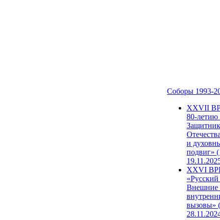
Соборы 1993-2
ХХVII В
80-летию
Защитни
Отечеств
и духовн
подвиг» (
19.11.202
XXVI В
«Русский
Внешние
внутренн
вызовы» (
28.11.202