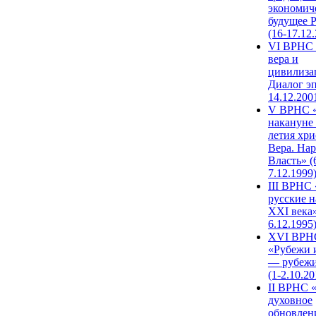
экономич
будущее 
(16-17.12
VI ВРНС 
вера и
цивилиза
Диалог эп
14.12.200
V ВРНС «
накануне 
летия хри
Вера. Нар
Власть» (
7.12.1999
III ВРНС 
русские н
XXI века»
6.12.1995
XVI ВРН
«Рубежи 
— рубежи
(1-2.10.20
II ВРНС 
духовное
обновлен