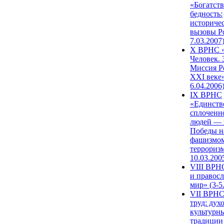
«Богатств
бедность:
историче
вызовы Ро
7.03.2007
X ВРНС «
Человек. 
Миссия Р
XXI веке»
6.04.2006
IX ВРНС
«Единств
сплоченн
людей — 
Победы н
фашизмом
терроризм
10.03.200
VIII ВРН
и правос
мир» (3-5
VII ВРНС
труд: дух
культурн
традиции