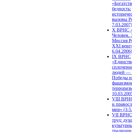
«Богатств
бедность:
историче
вызовы Ро
7.03.2007
X ВРНС «
Человек. 
Миссия Р
XXI веке»
6.04.2006
IX ВРНС
«Единств
сплоченн
людей — 
Победы н
фашизмом
терроризм
10.03.200
VIII ВРН
и правос
мир» (3-5
VII ВРНС
труд: дух
культурн
традиции