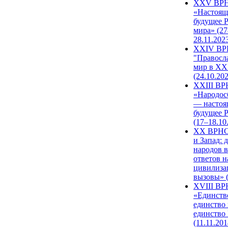
XXV ВР
«Настоящ
будущее 
мира» (27
28.11.202
XXIV В
"Правосл
мир в XXI
(24.10.20
XXIII В
«Народос
— настоя
будущее 
(17–18.10
XX ВРНС
и Запад: 
народов в
ответов н
цивилиза
вызовы» (
XVIII В
«Единств
единство 
единство
(11.11.201