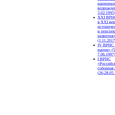
национал
возрожде
3.02.1995
XХI ВРНС
в XXI век
историче
и перспе
развития
(1.11.2017
IV ВРНС 
нации» (5
7.06.1997
I ВРНС
«Российс
соборная
(26-28.05