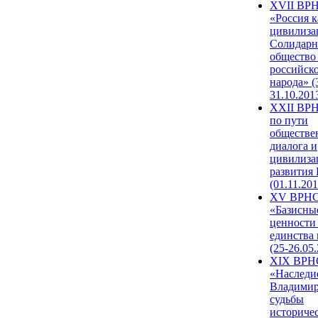
XVII ВР
«Россия к
цивилиза
Солидарн
общество
российск
народа» (
31.10.201
XXII ВРН
по пути
обществе
диалога и
цивилиза
развития
(01.11.201
XV ВРН
«Базисны
ценности
единства
(25-26.05.
XIX ВРН
«Наследи
Владимир
судьбы
историче