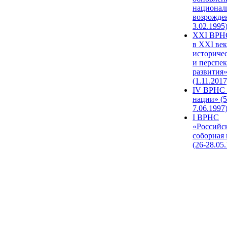
национал
возрожде
3.02.1995
XХI ВРНС
в XXI век
историче
и перспе
развития
(1.11.2017
IV ВРНС 
нации» (5
7.06.1997
I ВРНС
«Российс
соборная
(26-28.05