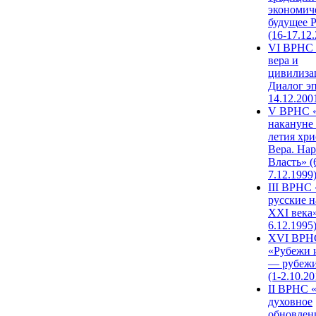
экономич
будущее 
(16-17.12
VI ВРНС 
вера и
цивилиза
Диалог эп
14.12.200
V ВРНС «
накануне 
летия хри
Вера. Нар
Власть» (
7.12.1999
III ВРНС 
русские н
XXI века»
6.12.1995
XVI ВРН
«Рубежи 
— рубежи
(1-2.10.20
II ВРНС 
духовное
обновлен