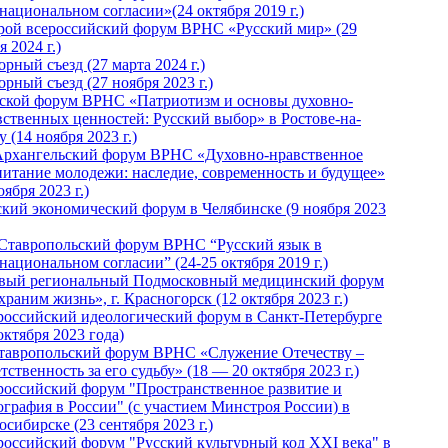
национальном согласии»(24 октября 2019 г.)
рой всероссийский форум ВРНС «Русский мир» (29
 2024 г.)
рный съезд (27 марта 2024 г.)
рный съезд (27 ноября 2023 г.)
ской форум ВРНС «Патриотизм и основы духовно-
вственных ценностей: Русский выбор» в Ростове-на-
 (14 ноября 2023 г.)
Архангельский форум ВРНС «Духовно-нравственное
питание молодежи: наследие, современность и будущее»
оября 2023 г.)
ский экономический форум в Челябинске (9 ноября 2023
 Ставропольский форум ВРНС “Русский язык в
национальном согласии” (24-25 октября 2019 г.)
вый региональный Подмосковный медицинский форум
раним жизнь», г. Красногорск (12 октября 2023 г.)
российский идеологический форум в Санкт-Петербурге
октября 2023 года)
тавропольский форум ВРНС «Служение Отечеству –
тственность за его судьбу» (18 — 20 октября 2023 г.)
российский форум "Пространственное развитие и
ография в России" (с участием Минстроя России) в
сибирске (23 сентября 2023 г.)
российский форум "Русский культурный код XXI века" в