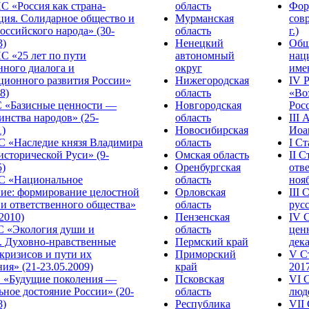
С «Россия как страна-
область
Фор
ция. Солидарное общество и
Мурманская
сов
оссийского народа» (30-
область
г.)
3)
Ненецкий
Общ
С «25 лет по пути
автономный
нац
нного диалога и
округ
име
ционного развития России»
Нижегородская
IV 
8)
область
«Во
«Базисные ценности —
Новгородская
Росс
инства народов» (25-
область
III
1)
Новосибирская
Иоа
 «Наследие князя Владимира
область
I С
исторической Руси» (9-
Омская область
II 
5)
Оренбургская
отве
С «Национальное
область
нояб
ние: формирование целостной
Орловская
III
 и ответственного общества»
область
русс
.2010)
Пензенская
IV 
С «Экология души и
область
цен
. Духовно-нравственные
Пермский край
дека
кризисов и пути их
Приморский
V С
ия» (21-23.05.2009)
край
2017
 «Будущие поколения —
Псковская
VI 
ное достояние России» (20-
область
люде
8)
Республика
VII