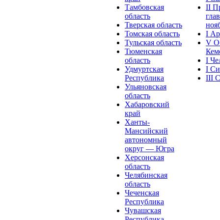
Тамбовская
II 
область
глав
Тверская область
нояб
Томская область
I А
Тульская область
V О
Тюменская
Кеме
область
I Ч
Удмуртская
I С
Республика
III
Ульяновская
область
Хабаровский
край
Ханты-
Мансийский
автономный
округ — Югра
Херсонская
область
Челябинская
область
Чеченская
Республика
Чувашская
Рeспублика