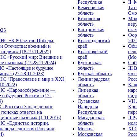
Республика
II 
Кемеровская
Тат
область
Смол
Кировская
Мол
область
веру
Костромская
октя
025
область
Фор
НС «К 80-летию Победы.
Краснодарский
2025
и Отечества: военный и
край
Общ
подвиг» (18-19.11.2025)
Красноярский
рел
С «Русский мир: Внешние и
край
(Мос
е вызовы» (27-28.11.2024)
Курганская
Собо
 «Настоящее и будущее
область
III
мира» (27-28.11.2023)
Курская область
язы
С "Православие и мир в XXI
Ленинградская
Росс
.10.2022)
область
Кал
НС «Народосбережение —
Липецкая
нар
 и будущее России» (17–
область
видо
9)
Луганская
VII
«Россия и Запад: диалог
Народная
Кро
 поисках ответов на
Республика
перс
ционные вызовы» (1.11.2016)
Магаданская
II 
НС «Единство истории,
область
нояб
народа, единство России»
Москва
ХI 
4)
Московская
Росс