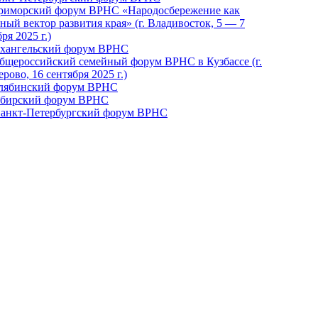
Приморский форум ВРНС «Народосбережение как
ный вектор развития края» (г. Владивосток, 5 — 7
ря 2025 г.)
рхангельский форум ВРНС
бщероссийский семейный форум ВРНС в Кузбассе (г.
рово, 16 сентября 2025 г.)
елябинский форум ВРНС
ибирский форум ВРНС
 Санкт-Петербургский форум ВРНС