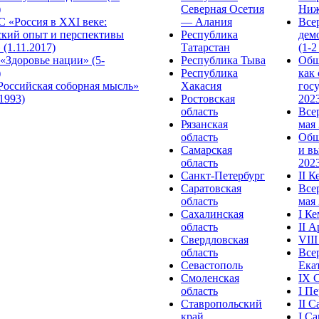
)
Северная Осетия
Ниж
 «Россия в XXI веке:
— Алания
Все
ский опыт и перспективы
Республика
дем
 (1.11.2017)
Татарстан
(1-2
«Здоровье нации» (5-
Республика Тыва
Общ
)
Республика
как
Российская соборная мысль»
Хакасия
гос
.1993)
Ростовская
2023
область
Все
Рязанская
мая 
область
Общ
Самарская
и в
область
2023
Санкт-Петербург
II 
Саратовская
Все
область
мая 
Сахалинская
I К
область
II 
Свердловская
VII
область
Все
Севастополь
Ека
Смоленская
IX 
область
I П
Ставропольский
II 
край
I С