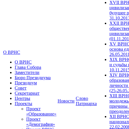
XVII ВРН
цивилиза
будущее р
31.10.201
XXII ВРН
обществе
цивилиза
(01.11.201
XV ВРНС 
основа ед
О ВРНС
26.05.201
XIX ВРНС
О ВРНС
и судьбы 
Глава Собора
10.11.201
Заместители
XIV ВРН
Бюро Президиума
образова
Президиум
личности
Совет
(25-26.05
Секретариат
XIII ВРН
Центры
Слово
Новости
молодежь
Проекты
Патриарха
причины 
Проект
преодолен
«Образование»
XII ВРНС
Проект
националь
«Демография»
22.02.200