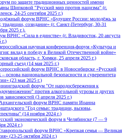
Форум по защите традиционных ценностей имени
ьяны Щипковой "Русский мир против нацизма" (г.
енск, 24-25 сентября 2025 г.)
одёжный форум ВРНС «Будущее России: молодёжь за
, традиции, созидание» (г. Санкт-Петербург, 30-31
бря 2025 г.).
ум ВРНС «Сила в единстве» (г. Владивосток, 20 августа
 г.)
ероссийская научная конференция-форум «Культура и
игия: вклад в победу в Великой Отечественной войне»
ковская область, г. Химки, 25 апреля 2025 г.)
рный съезд (14 мая 2025 г.)
 Всероссийский форум ВРНС в Новосибирске «Русский
к – основа национальной безопасности и суверенитета
ии» (23 мая 2025 г.)
ининградский форум "От народосбережения к
одоумножению" против алкогольной угрозы и других
в зависимостей (3 апреля 2025 г.)
 Архангельский форум ВРНС памяти Иоанна
нштадского "Год семьи: традиции, вызовы,
пективы" (14 ноября 2024 г.)
Русский экономический форум в Челябинске (7 — 9
ря 2024 г.)
Ставропольский форум ВРНС «Крепкая семья — Великая
ия» (23-25 октября 2024 г.)