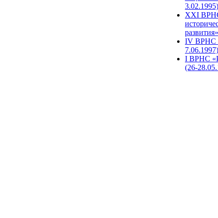
3.02.1995
XХI ВРНС
историче
развития»
IV ВРНС 
7.06.1997
I ВРНС «
(26-28.05