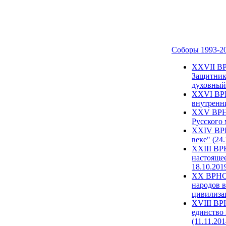
Соборы 1993-2
ХХVII ВР
Защитник
духовный 
XXVI ВРН
внутренни
XXV ВРНС
Русского 
XXIV ВРН
веке" (24
XXIII ВР
настоящее
18.10.201
XX ВРНС 
народов в
цивилиза
XVIII ВР
единство 
(11.11.201