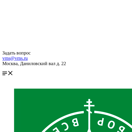
Задать вопрос
vrns@vrns.ru
Москва, Даниловский вал д. 22