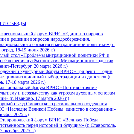
 И СЪЕЗДЫ
ежрегиональный форум ВРНС «Единство народов
сии в решении вопросов народосбережения,
национального согласия и миграционной политики» (г.
оград, 18-19 июня 2026 г.)
глый стол «Проблемы миграционной политики РФ и
и её решения путём принятия Миграционного кодекса»
Санкт-Петербург, 20 марта 2026 г.)
одёжный культурный форум ВРНС «Три реки — один
ок: цивилизационный выбор, традиции и единство» (г.
ь, 17-18 марта 2026 г.)
региональный форум ВРНС «Противостояние
ультизму и неоязычеству как угрозам духовным основам
ии» (г. Иваново, 17 марта 2026 г.)
орный съезд Смоленского регионального отделения
С «Наследие Великой Победы: единство в сохранении»
ноября 2025 г.)
 Ставропольский форум ВРНС «Великая Победа:
етственность перед историей и будущим» (г. Ставрополь,
7 октября 2025 г.)