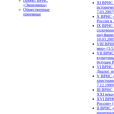
Проект ВРНС
XI ВРНС «
«Экономика»
историчес
Общественные
7.03.2007
приемные
X ВРНС «
России в 
IX ВРНС 
сплоченн
над фаши
10.03.200
VIII ВРН
мир» (3-5
VII ВРНС 
культурн
будущее Р
VI ВРНС «
Диалог эп
V ВРНС «
христианс
7.12.1999
III ВРНС 
XXI века»
XVI ВРНС
России» (
II ВРНС «
национал