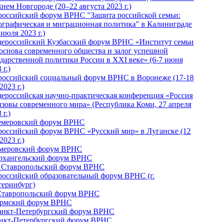
нем Новгороде (20–22 августа 2023 г.)
российский форум ВРНС "Защита российской семьи:
ографическая и миграционная политика" в Калиниграде
 июля 2023 г.)
ероссийский Кузбасский форум ВРНС «Институт семьи
 основа современного общества и залог успешной
ударственной политики России в ХХI веке» (6-7 июня
 г.)
российский социальный форум ВРНС в Воронеже (17-18
2023 г.)
ероссийская научно-практическая конференция «Россия
ызовы современного мира» (Республика Коми, 27 апреля
 г.)
Кемеровский форум ВРНС
российский форум ВРНС «Русский мир» в Луганске (12
2023 г.)
емеровский форум ВРНС
Архангельский форум ВРНС
I Ставропольский форум ВРНС
российский образовательный форум ВРНС (г.
теринбург)
Ставропольский форум ВРНС
ермский форум ВРНС
Санкт-Петербургский форум ВРНС
анкт-Петербургский форум ВРНС