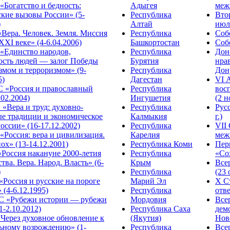
Богатство и бедность:
Адыгея
меж
кие вызовы России» (5-
Республика
Вто
)
Алтай
июля
Вера. Человек. Земля. Миссия
Республика
Собо
XXI веке» (4-6.04.2006)
Башкортостан
Собо
«Единство народов,
Республика
Дон
ость людей — залог Победы
Бурятия
нра
змом и терроризмом» (9-
Республика
Дону
5)
Дагестан
VI 
С «Россия и православный
Республика
вос
.02.2004)
Ингушетия
(2 н
«Вера и труд: духовно-
Республика
Рус
ые традиции и экономическое
Калмыкия
г.)
оссии» (16-17.12.2002)
Республика
VII
Россия: вера и цивилизация.
Карелия
меж
ох» (13-14.12.2001)
Республика Коми
Пер
Россия накануне 2000-летия
Республика
«Сох
тва. Вера. Народ. Власть» (6-
Крым
Все
)
Республика
(23 
«Россия и русские на пороге
Марий Эл
X С
 (4-6.12.1995)
Республика
отве
 «Рубежи истории — рубежи
Мордовия
Все
1-2.10.2012)
Республика Саха
дем
Через духовное обновление к
(Якутия)
Ново
ьному возрождению» (1-
Республика
Все