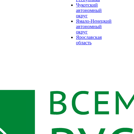
Чукотский
автономный
округ
Ямало-Ненецкий
автономный
округ
Ярославская
область