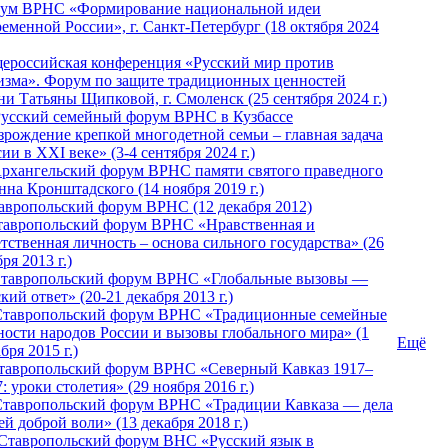
ум ВРНС «Формирование национальной идеи
ременной России», г. Санкт-Петербург (18 октября 2024
ероссийская конференция «Русский мир против
изма». Форум по защите традиционных ценностей
ни Татьяны Щипковой, г. Смоленск (25 сентября 2024 г.)
Русский семейный форум ВРНС в Кузбассе
зрождение крепкой многодетной семьи – главная задача
ии в XXI веке» (3-4 сентября 2024 г.)
 Архангельский форум ВРНС памяти святого праведного
нна Кронштадского (14 ноября 2019 г.)
тавропольский форум ВРНС (12 декабря 2012)
Ставропольский форум ВРНС «Нравственная и
тственная личность – основа сильного государства» (26
ря 2013 г.)
 Ставропольский форум ВРНС «Глобальные вызовы —
кий ответ» (20-21 декабря 2013 г.)
Ставропольский форум ВРНС «Традиционные семейные
ности народов России и вызовы глобального мира» (1
Ещё
бря 2015 г.)
тавропольский форум ВРНС «Северный Кавказ 1917–
: уроки столетия» (29 ноября 2016 г.)
Ставропольский форум ВРНС «Традиции Кавказа — дела
й доброй воли» (13 декабря 2018 г.)
 Ставропольский форум ВHС «Русский язык в