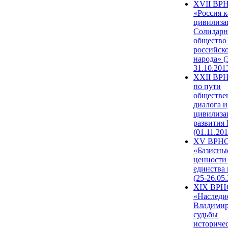
XVII ВР
«Россия к
цивилиза
Солидарн
общество
российск
народа» (
31.10.201
XXII ВРН
по пути
обществе
диалога и
цивилиза
развития
(01.11.201
XV ВРН
«Базисны
ценности
единства
(25-26.05.
XIX ВРН
«Наследи
Владимир
судьбы
историче