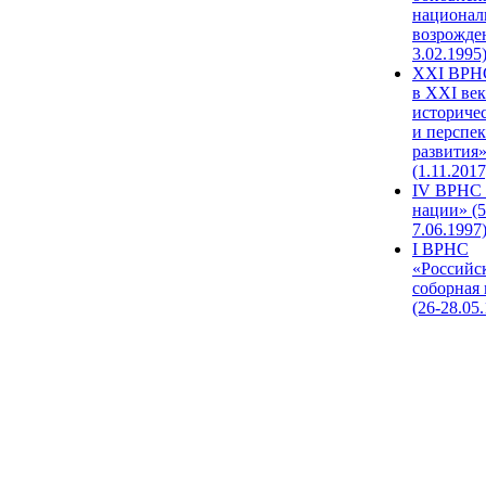
национал
возрожде
3.02.1995
XХI ВРНС
в XXI век
историче
и перспе
развития
(1.11.2017
IV ВРНС 
нации» (5
7.06.1997
I ВРНС
«Российс
соборная
(26-28.05