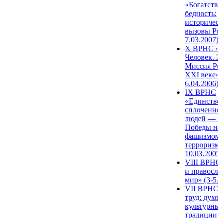
«Богатств
бедность:
историче
вызовы Ро
7.03.2007
X ВРНС «
Человек. 
Миссия Р
XXI веке»
6.04.2006
IX ВРНС
«Единств
сплоченн
людей — 
Победы н
фашизмом
терроризм
10.03.200
VIII ВРН
и правос
мир» (3-5
VII ВРНС
труд: дух
культурн
традиции