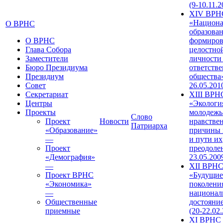
(9-10.11.2
XIV ВРН
«Национа
О ВРНС
образован
О ВРНС
формиров
Глава Собора
целостно
Заместители
личности
Бюро Президиума
ответств
Президиум
общества»
Совет
26.05.201
Секретариат
XIII ВРН
Центры
«Экологи
Проекты
молодежь
Слово
Проект
Новости
нравстве
Патриарха
«Образование»
причины 
—
и пути их
Проект
преодолен
«Демография»
23.05.200
—
XII ВРН
Проект ВРНС
«Будущие
«Экономика»
поколени
—
национал
Общественные
достояни
приемные
(20-22.02
XI ВРНС