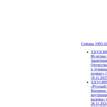
Соборы 1993-2
ХХVII В
80-летию
Защитни
Отечеств
и духовн
подвиг» (
19.11.202
XXVI В
«Русский
Внешние
внутренн
вызовы» (
28.11.202