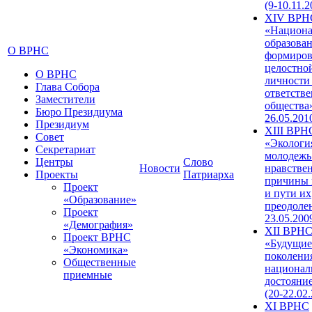
(9-10.11.2
XIV ВРН
«Национа
образован
О ВРНС
формиров
целостно
О ВРНС
личности
Глава Собора
ответств
Заместители
общества»
Бюро Президиума
26.05.201
Президиум
XIII ВРН
Совет
«Экологи
Секретариат
молодежь
Центры
Слово
Новости
нравстве
Проекты
Патриарха
причины 
Проект
и пути их
«Образование»
преодолен
Проект
23.05.200
«Демография»
XII ВРН
Проект ВРНС
«Будущие
«Экономика»
поколени
Общественные
национал
приемные
достояни
(20-22.02
XI ВРНС