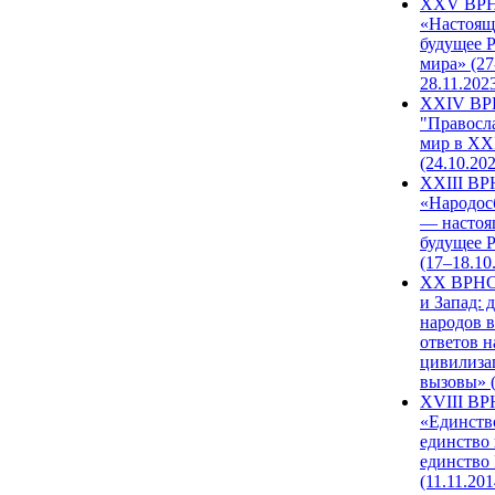
XXV ВР
«Настоящ
будущее 
мира» (27
28.11.202
XXIV В
"Правосл
мир в XXI
(24.10.20
XXIII В
«Народос
— настоя
будущее 
(17–18.10
XX ВРНС
и Запад: 
народов в
ответов н
цивилиза
вызовы» (
XVIII В
«Единств
единство 
единство
(11.11.201