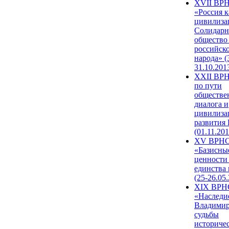
XVII ВР
«Россия к
цивилиза
Солидарн
общество
российск
народа» (
31.10.201
XXII ВРН
по пути
обществе
диалога и
цивилиза
развития
(01.11.201
XV ВРН
«Базисны
ценности
единства
(25-26.05.
XIX ВРН
«Наследи
Владимир
судьбы
историче