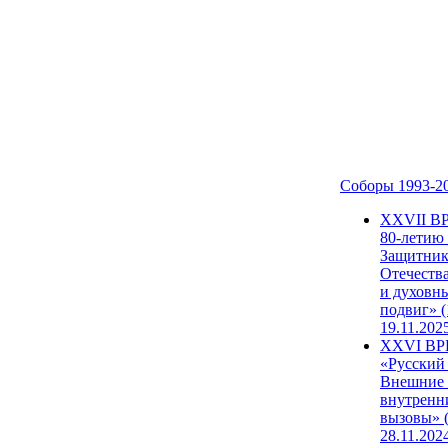
Соборы 1993-2
ХХVII В
80-летию
Защитни
Отечеств
и духовн
подвиг» (
19.11.202
XXVI В
«Русский
Внешние
внутренн
вызовы» (
28.11.202