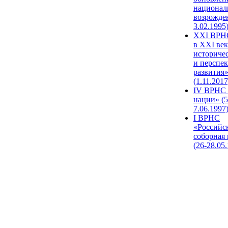
национал
возрожде
3.02.1995
XХI ВРНС
в XXI век
историче
и перспе
развития
(1.11.2017
IV ВРНС 
нации» (5
7.06.1997
I ВРНС
«Российс
соборная
(26-28.05