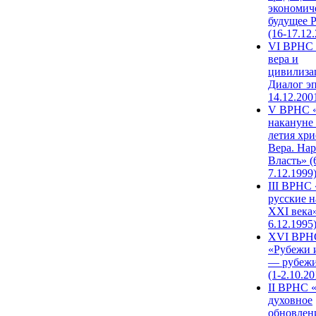
экономич
будущее 
(16-17.12
VI ВРНС 
вера и
цивилиза
Диалог эп
14.12.200
V ВРНС «
накануне 
летия хри
Вера. Нар
Власть» (
7.12.1999
III ВРНС 
русские н
XXI века»
6.12.1995
XVI ВРН
«Рубежи 
— рубежи
(1-2.10.20
II ВРНС 
духовное
обновлен