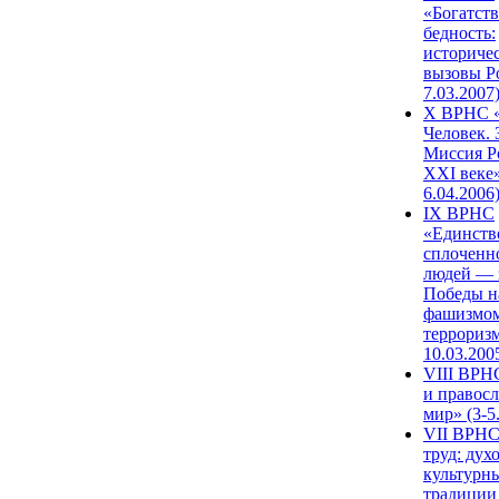
«Богатств
бедность:
историче
вызовы Ро
7.03.2007
X ВРНС «
Человек. 
Миссия Р
XXI веке»
6.04.2006
IX ВРНС
«Единств
сплоченн
людей — 
Победы н
фашизмом
терроризм
10.03.200
VIII ВРН
и правос
мир» (3-5
VII ВРНС
труд: дух
культурн
традиции