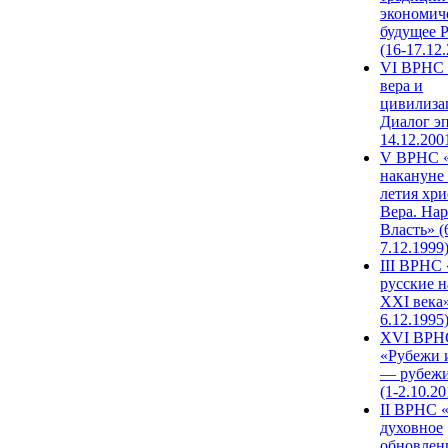
экономич
будущее 
(16-17.12
VI ВРНС 
вера и
цивилиза
Диалог эп
14.12.200
V ВРНС «
накануне 
летия хри
Вера. Нар
Власть» (
7.12.1999
III ВРНС 
русские н
XXI века»
6.12.1995
XVI ВРН
«Рубежи 
— рубежи
(1-2.10.20
II ВРНС 
духовное
обновлен