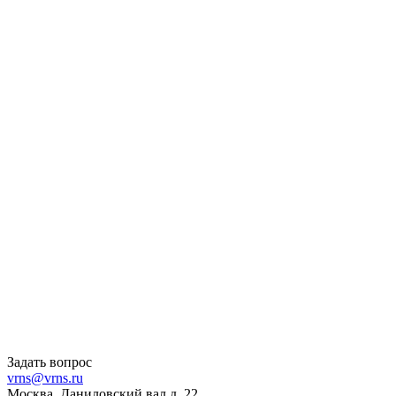
Задать вопрос
vrns@vrns.ru
Москва, Даниловский вал д. 22