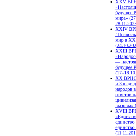
XXV ВР
«Настоящ
будущее 
мира» (27
28.11.202
XXIV В
"Правосл
мир в XXI
(24.10.20
XXIII В
«Народос
— настоя
будущее 
(17–18.10
XX ВРНС
и Запад: 
народов в
ответов н
цивилиза
вызовы» (
XVIII В
«Единств
единство 
единство
(11.11.201