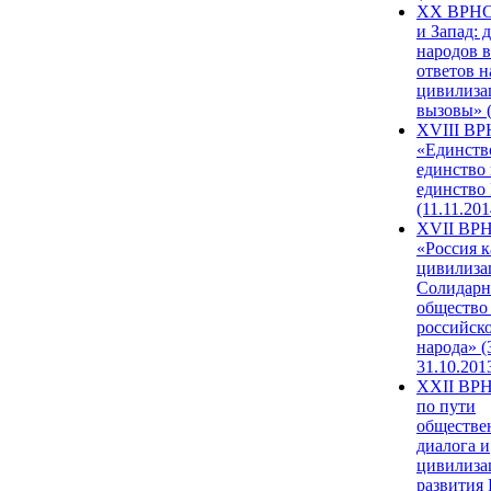
XX ВРНС
и Запад: 
народов в
ответов н
цивилиза
вызовы» (
XVIII В
«Единств
единство 
единство
(11.11.201
XVII ВР
«Россия к
цивилиза
Солидарн
общество
российск
народа» (
31.10.201
XXII ВРН
по пути
обществе
диалога и
цивилиза
развития