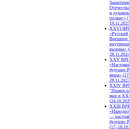
Защитни
Отечеств
и духовн
подвиг» (
19.11.202
XXVI В
«Русский
Внешние
внутренн
вызовы» (
28.11.202
XXV ВР
«Настоящ
будущее 
мира» (27
28.11.202
XXIV В
"Правосл
мир в XXI
(24.10.20
XXIII В
«Народос
— настоя
будущее 
(17–18.10