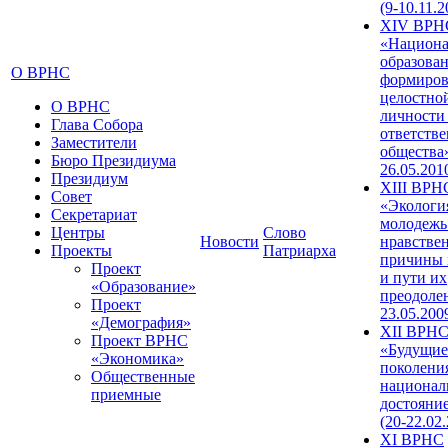
(9-10.11.2
XIV ВРН
«Национа
образован
О ВРНС
формиров
целостно
О ВРНС
личности
Глава Собора
ответств
Заместители
общества»
Бюро Президиума
26.05.201
Президиум
XIII ВРН
Совет
«Экологи
Секретариат
молодежь
Центры
Слово
Новости
нравстве
Проекты
Патриарха
причины 
Проект
и пути их
«Образование»
преодолен
Проект
23.05.200
«Демография»
XII ВРН
Проект ВРНС
«Будущие
«Экономика»
поколени
Общественные
национал
приемные
достояни
(20-22.02
XI ВРНС