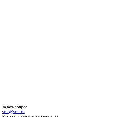
Задать вопрос
vrns@vrns.ru
Москва, Даниловский вал д. 22