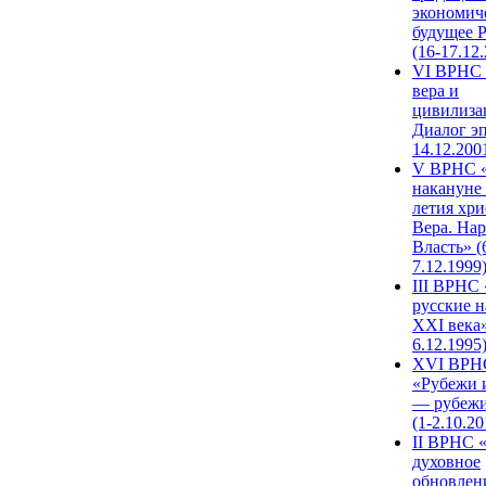
экономич
будущее 
(16-17.12
VI ВРНС 
вера и
цивилиза
Диалог эп
14.12.200
V ВРНС «
накануне 
летия хри
Вера. Нар
Власть» (
7.12.1999
III ВРНС 
русские н
XXI века»
6.12.1995
XVI ВРН
«Рубежи 
— рубежи
(1-2.10.20
II ВРНС 
духовное
обновлен