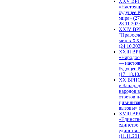
XXV ВР
«Настоящ
будущее 
мира» (27
28.11.202
XXIV В
"Правосл
мир в XXI
(24.10.20
XXIII В
«Народос
— настоя
будущее 
(17–18.10
XX ВРНС
и Запад: 
народов в
ответов н
цивилиза
вызовы» (
XVIII В
«Единств
единство 
единство
(11.11.201