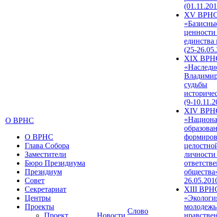
(01.11.201
XV ВРН
«Базисны
ценности
единства
(25-26.05.
XIX ВРН
«Наследи
Владимир
судьбы
историче
(9-10.11.2
XIV ВРН
«Национа
О ВРНС
образован
О ВРНС
формиров
Глава Собора
целостно
Заместители
личности
Бюро Президиума
ответств
Президиум
общества»
Совет
26.05.201
Секретариат
XIII ВРН
Центры
«Экологи
Проекты
молодежь
Слово
Проект
Новости
нравстве