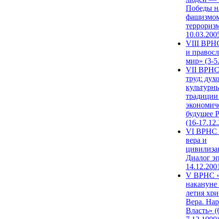
Победы н
фашизмом
терроризм
10.03.200
VIII ВРН
и правос
мир» (3-5
VII ВРНС
труд: дух
культурн
традиции
экономич
будущее 
(16-17.12
VI ВРНС 
вера и
цивилиза
Диалог эп
14.12.200
V ВРНС «
накануне 
летия хри
Вера. Нар
Власть» (