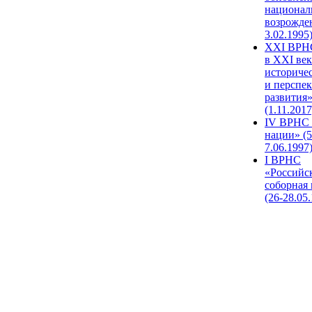
национал
возрожде
3.02.1995
XХI ВРНС
в XXI век
историче
и перспе
развития
(1.11.2017
IV ВРНС 
нации» (5
7.06.1997
I ВРНС
«Российс
соборная
(26-28.05