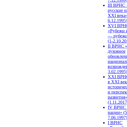
7.12.1999
III ВРНС 
русские н
XXI века»
6.12.1995
XVI ВРН
«Рубежи 
— рубежи
(1-2.10.20
II ВРНС 
духовное
обновлен
национал
возрожде
3.02.1995
XХI ВРНС
в XXI век
историче
и перспе
развития
(1.11.2017
IV ВРНС 
нации» (5
7.06.1997
I ВРНС