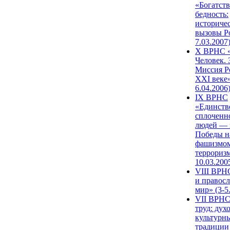
«Богатств
бедность:
историче
вызовы Ро
7.03.2007
X ВРНС «
Человек. 
Миссия Р
XXI веке»
6.04.2006
IX ВРНС
«Единств
сплоченн
людей — 
Победы н
фашизмом
терроризм
10.03.200
VIII ВРН
и правос
мир» (3-5
VII ВРНС
труд: дух
культурн
традиции