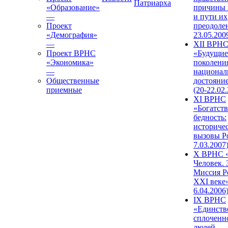
Патриарха
«Образование»
причины 
—
и пути их
Проект
преодолен
«Демография»
23.05.200
—
XII ВРН
Проект ВРНС
«Будущие
«Экономика»
поколени
—
национал
Общественные
достояни
приемные
(20-22.02
XI ВРНС
«Богатств
бедность:
историче
вызовы Ро
7.03.2007
X ВРНС «
Человек. 
Миссия Р
XXI веке»
6.04.2006
IX ВРНС
«Единств
сплоченн
людей — 