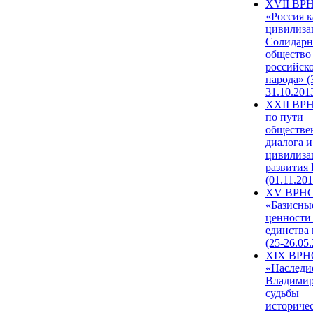
XVII ВР
«Россия к
цивилиза
Солидарн
общество
российск
народа» (
31.10.201
XXII ВРН
по пути
обществе
диалога и
цивилиза
развития
(01.11.201
XV ВРН
«Базисны
ценности
единства
(25-26.05.
XIX ВРН
«Наследи
Владимир
судьбы
историче