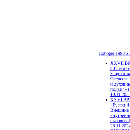
Соборы 1993-2
ХХVII В
80-летию
Защитни
Отечеств
и духовн
подвиг» (
19.11.202
XXVI В
«Русский
Внешние
внутренн
вызовы» (
28.11.202