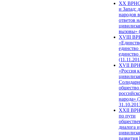
XX ВРНС
и Запад: 
народов в
ответов н
цивилиза
вызовы» (
XVIII В
«Единств
единство 
единство
(11.11.201
XVII ВР
«Россия к
цивилиза
Солидарн
общество
российск
народа» (
31.10.201
XXII ВРН
по пути
обществе
диалога и
цивилиза
развития