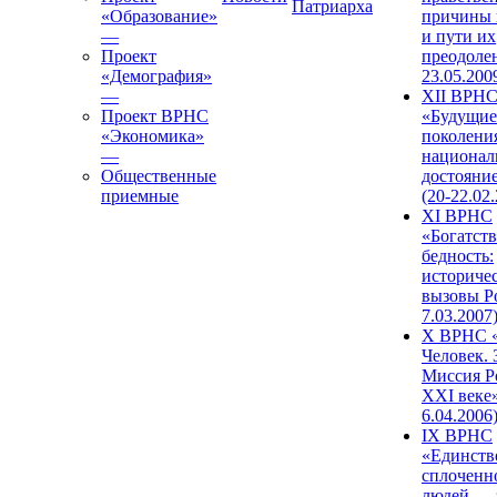
Патриарха
«Образование»
причины 
—
и пути их
Проект
преодолен
«Демография»
23.05.200
—
XII ВРН
Проект ВРНС
«Будущие
«Экономика»
поколени
—
национал
Общественные
достояни
приемные
(20-22.02
XI ВРНС
«Богатств
бедность:
историче
вызовы Ро
7.03.2007
X ВРНС «
Человек. 
Миссия Р
XXI веке»
6.04.2006
IX ВРНС
«Единств
сплоченн
людей — 