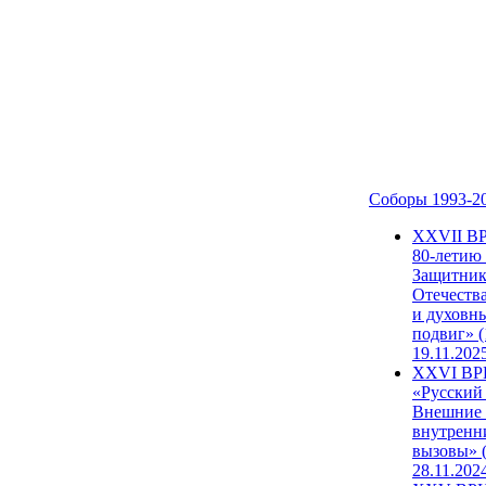
Соборы 1993-2
ХХVII В
80-летию
Защитни
Отечеств
и духовн
подвиг» (
19.11.202
XXVI В
«Русский
Внешние
внутренн
вызовы» (
28.11.202