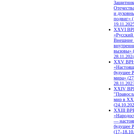
Защитни
Отечеств
и духовн
подвиг» (
19.11.202
XXVI В
«Русский
Внешние
внутренн
вызовы» (
28.11.202
XXV ВР
«Настоящ
будущее 
мира» (27
28.11.202
XXIV В
"Правосл
мир в XXI
(24.10.20
XXIII В
«Народос
— настоя
будущее 
(17–18.10