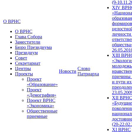
(9-10.11.2
XIV ВРН
«Национа
образован
О ВРНС
формиров
целостно
О ВРНС
личности
Глава Собора
ответств
Заместители
общества»
Бюро Президиума
26.05.201
Президиум
XIII ВРН
Совет
«Экологи
Секретариат
молодежь
Центры
Слово
Новости
нравстве
Проекты
Патриарха
причины 
Проект
и пути их
«Образование»
преодолен
Проект
23.05.200
«Демография»
XII ВРН
Проект ВРНС
«Будущие
«Экономика»
поколени
Общественные
национал
приемные
достояни
(20-22.02
XI ВРНС