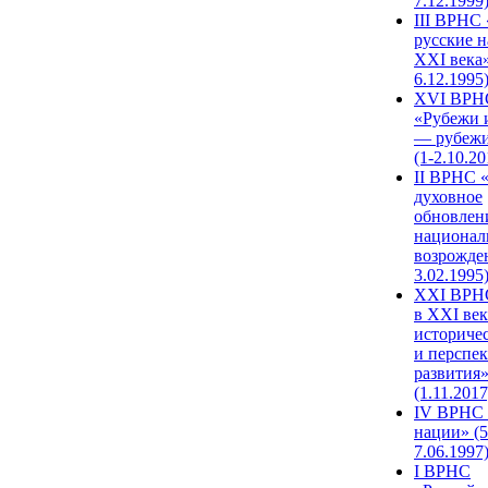
7.12.1999
III ВРНС 
русские н
XXI века»
6.12.1995
XVI ВРН
«Рубежи 
— рубежи
(1-2.10.20
II ВРНС 
духовное
обновлен
национал
возрожде
3.02.1995
XХI ВРНС
в XXI век
историче
и перспе
развития
(1.11.2017
IV ВРНС 
нации» (5
7.06.1997
I ВРНС