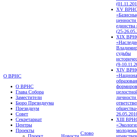
(01.11.201
XV ВРН
«Базисны
ценности
единства
(25-26.05.
XIX ВРН
«Наследи
Владимир
судьбы
историче
(9-10.11.2
XIV ВРН
«Национа
О ВРНС
образован
О ВРНС
формиров
Глава Собора
целостно
Заместители
личности
Бюро Президиума
ответств
Президиум
общества»
Совет
26.05.201
Секретариат
XIII ВРН
Центры
«Экологи
Проекты
молодежь
Слово
Проект
Новости
нравстве