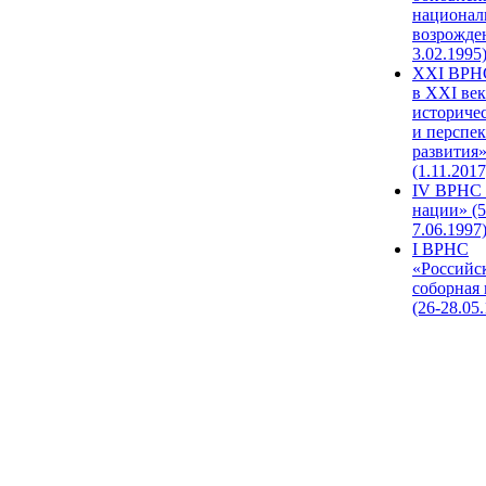
национал
возрожде
3.02.1995
XХI ВРНС
в XXI век
историче
и перспе
развития
(1.11.2017
IV ВРНС 
нации» (5
7.06.1997
I ВРНС
«Российс
соборная
(26-28.05