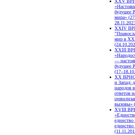
XXV ВР
«Настоящ
будущее 
мира» (27
28.11.202
XXIV В
"Правосл
мир в XXI
(24.10.20
XXIII В
«Народос
— настоя
будущее 
(17–18.10
XX ВРНС
и Запад: 
народов в
ответов н
цивилиза
вызовы» (
XVIII В
«Единств
единство 
единство
(11.11.201