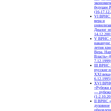
экономич
будущее 
(16-17.12
VI ВРНС 
вера и
цивилиза
Диалог эп
14.12.200
V ВРНС «
накануне 
летия хри
Вера. Нар
Власть» (
7.12.1999
III ВРНС 
русские н
XXI века»
6.12.1995
XVI ВРН
«Рубежи 
— рубежи
(1-2.10.20
II ВРНС 
духовное
обновлен