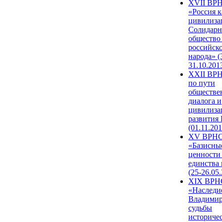
XVII ВР
«Россия к
цивилиза
Солидарн
общество
российск
народа» (
31.10.201
XXII ВРН
по пути
обществе
диалога и
цивилиза
развития
(01.11.201
XV ВРН
«Базисны
ценности
единства
(25-26.05.
XIX ВРН
«Наследи
Владимир
судьбы
историче