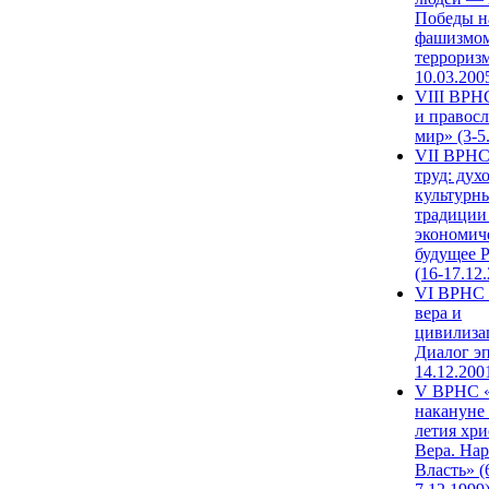
Победы н
фашизмом
терроризм
10.03.200
VIII ВРН
и правос
мир» (3-5
VII ВРНС
труд: дух
культурн
традиции
экономич
будущее 
(16-17.12
VI ВРНС 
вера и
цивилиза
Диалог эп
14.12.200
V ВРНС «
накануне 
летия хри
Вера. Нар
Власть» (