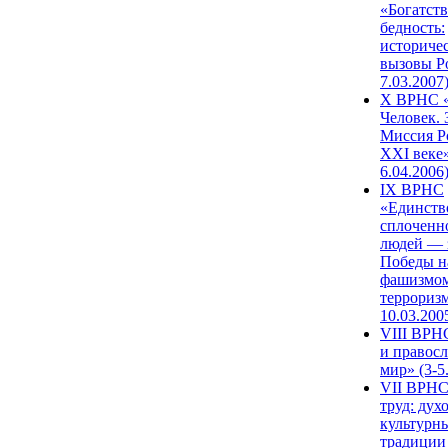
«Богатств
бедность:
историче
вызовы Ро
7.03.2007
X ВРНС «
Человек. 
Миссия Р
XXI веке»
6.04.2006
IX ВРНС
«Единств
сплоченн
людей — 
Победы н
фашизмом
терроризм
10.03.200
VIII ВРН
и правос
мир» (3-5
VII ВРНС
труд: дух
культурн
традиции