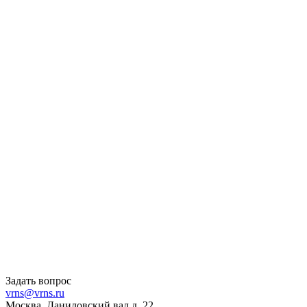
Задать вопрос
vrns@vrns.ru
Москва, Даниловский вал д. 22