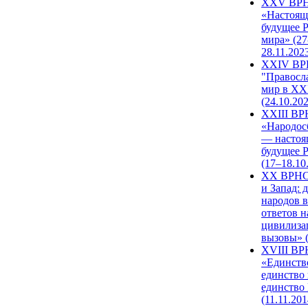
XXV ВР
«Настоящ
будущее 
мира» (27
28.11.202
XXIV В
"Правосл
мир в XXI
(24.10.20
XXIII В
«Народос
— настоя
будущее 
(17–18.10
XX ВРНС
и Запад: 
народов в
ответов н
цивилиза
вызовы» (
XVIII В
«Единств
единство 
единство
(11.11.201