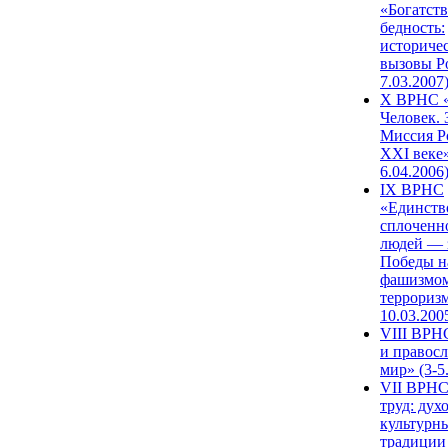
«Богатств
бедность:
историче
вызовы Ро
7.03.2007
X ВРНС «
Человек. 
Миссия Р
XXI веке»
6.04.2006
IX ВРНС
«Единств
сплоченн
людей — 
Победы н
фашизмом
терроризм
10.03.200
VIII ВРН
и правос
мир» (3-5
VII ВРНС
труд: дух
культурн
традиции