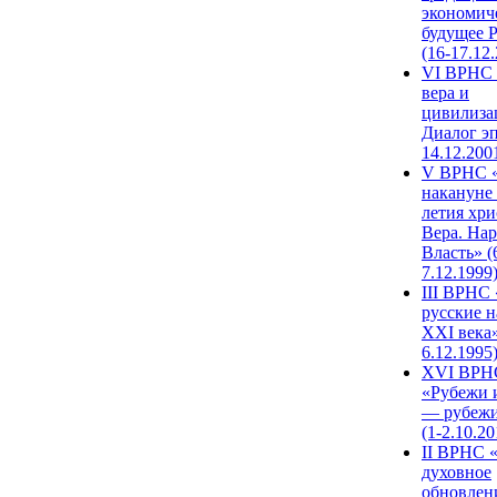
экономич
будущее 
(16-17.12
VI ВРНС 
вера и
цивилиза
Диалог эп
14.12.200
V ВРНС «
накануне 
летия хри
Вера. Нар
Власть» (
7.12.1999
III ВРНС 
русские н
XXI века»
6.12.1995
XVI ВРН
«Рубежи 
— рубежи
(1-2.10.20
II ВРНС 
духовное
обновлен