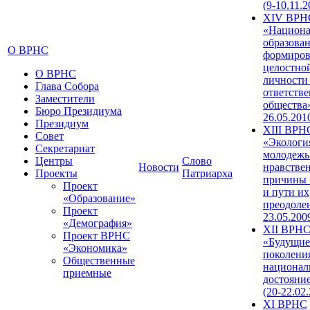
(9-10.11.2
XIV ВРН
«Национа
образован
О ВРНС
формиров
целостно
О ВРНС
личности
Глава Собора
ответств
Заместители
общества»
Бюро Президиума
26.05.201
Президиум
XIII ВРН
Совет
«Экологи
Секретариат
молодежь
Центры
Слово
Новости
нравстве
Проекты
Патриарха
причины 
Проект
и пути их
«Образование»
преодолен
Проект
23.05.200
«Демография»
XII ВРН
Проект ВРНС
«Будущие
«Экономика»
поколени
Общественные
национал
приемные
достояни
(20-22.02
XI ВРНС