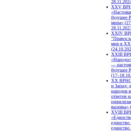
28.11.202
XXV ВР
«Настоящ
будущее 
мира» (27
28.11.202
XXIV В
"Правосл
мир в XXI
(24.10.20
XXIII В
«Народос
— настоя
будущее 
(17–18.10
XX ВРНС
и Запад: 
народов в
ответов н
цивилиза
вызовы» (
XVIII В
«Единств
единство 
единство