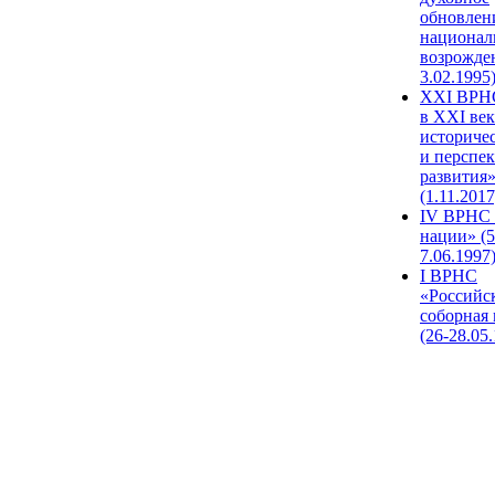
обновлен
национал
возрожде
3.02.1995
XХI ВРНС
в XXI век
историче
и перспе
развития
(1.11.2017
IV ВРНС 
нации» (5
7.06.1997
I ВРНС
«Российс
соборная
(26-28.05