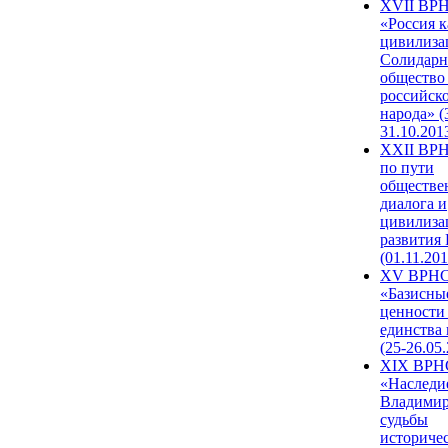
XVII ВР
«Россия к
цивилиза
Солидарн
общество
российск
народа» (
31.10.201
XXII ВРН
по пути
обществе
диалога и
цивилиза
развития
(01.11.201
XV ВРН
«Базисны
ценности
единства
(25-26.05.
XIX ВРН
«Наследи
Владимир
судьбы
историче