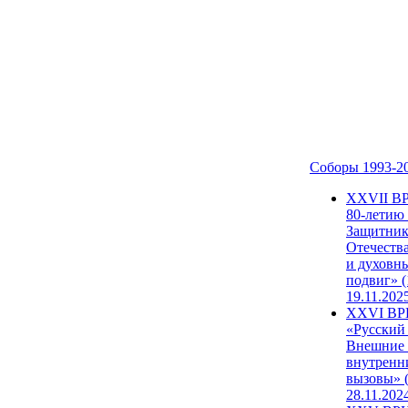
Соборы 1993-2
ХХVII В
80-летию
Защитни
Отечеств
и духовн
подвиг» (
19.11.202
XXVI В
«Русский
Внешние
внутренн
вызовы» (
28.11.202