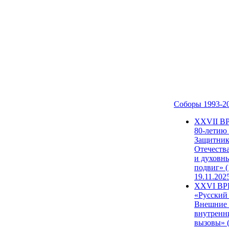
Соборы 1993-2
ХХVII В
80-летию
Защитни
Отечеств
и духовн
подвиг» (
19.11.202
XXVI В
«Русский
Внешние
внутренн
вызовы» (