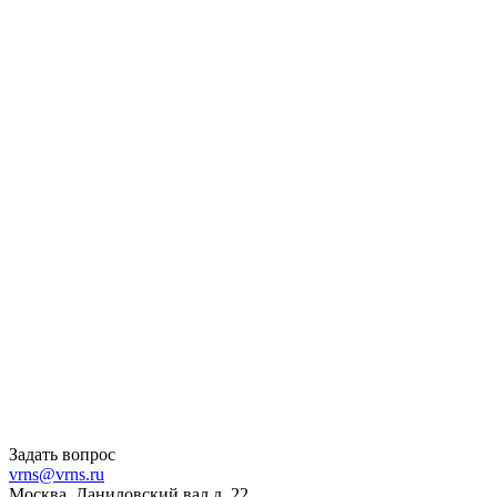
Задать вопрос
vrns@vrns.ru
Москва, Даниловский вал д. 22