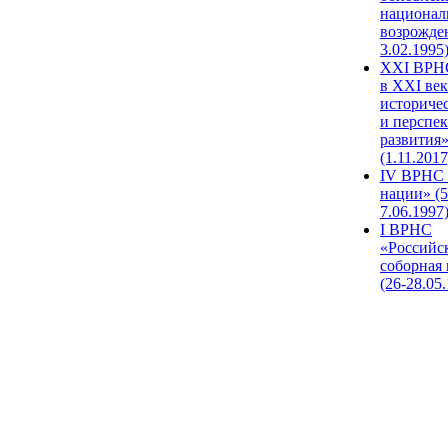
национал
возрожде
3.02.1995
XХI ВРНС
в XXI век
историче
и перспе
развития
(1.11.2017
IV ВРНС 
нации» (5
7.06.1997
I ВРНС
«Российс
соборная
(26-28.05