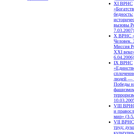
XI ВРНС
«Богатств
бедность:
историче
вызовы Ро
7.03.2007
X ВРНС «
Человек. 
Миссия Р
XXI веке»
6.04.2006
IX ВРНС
«Единств
сплоченн
людей — 
Победы н
фашизмом
терроризм
10.03.200
VIII ВРН
и правос
мир» (3-5
VII ВРНС
труд: дух
культурн