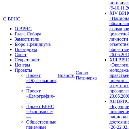
историче
(9-10.11.2
XIV ВРН
«Национа
О ВРНС
образован
О ВРНС
формиров
Глава Собора
целостно
Заместители
личности
Бюро Президиума
ответств
Президиум
общества»
Совет
26.05.201
Секретариат
XIII ВРН
Центры
«Экологи
Проекты
молодежь
Слово
Проект
Новости
нравстве
Патриарха
«Образование»
причины 
—
и пути их
Проект
преодолен
«Демография»
23.05.200
—
XII ВРН
Проект ВРНС
«Будущие
«Экономика»
поколени
—
национал
Общественные
достояни
приемные
(20-22.02