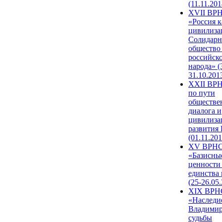
(11.11.201
XVII ВР
«Россия к
цивилиза
Солидарн
общество
российск
народа» (
31.10.201
XXII ВРН
по пути
обществе
диалога и
цивилиза
развития
(01.11.201
XV ВРН
«Базисны
ценности
единства
(25-26.05.
XIX ВРН
«Наследи
Владимир
судьбы