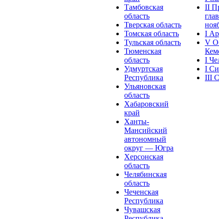
Тамбовская
II 
область
глав
Тверская область
нояб
Томская область
I А
Тульская область
V О
Тюменская
Кеме
область
I Ч
Удмуртская
I С
Республика
III
Ульяновская
область
Хабаровский
край
Ханты-
Мансийский
автономный
округ — Югра
Херсонская
область
Челябинская
область
Чеченская
Республика
Чувашская
Рeспублика