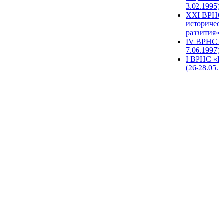
3.02.1995
XХI ВРНС
историче
развития»
IV ВРНС 
7.06.1997
I ВРНС «
(26-28.05