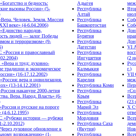
Богатство и бедность:
Адыгея
меж
кие вызовы России» (5-
Республика
Вто
)
Алтай
июля
Вера. Человек. Земля. Миссия
Республика
Собо
XXI веке» (4-6.04.2006)
Башкортостан
Собо
«Единство народов,
Республика
Дон
ость людей — залог Победы
Бурятия
нра
змом и терроризмом» (9-
Республика
Дону
5)
Дагестан
VI 
С «Россия и православный
Республика
вос
.02.2004)
Ингушетия
(2 н
«Вера и труд: духовно-
Республика
Рус
ые традиции и экономическое
Калмыкия
г.)
оссии» (16-17.12.2002)
Республика
VII
Россия: вера и цивилизация.
Карелия
меж
ох» (13-14.12.2001)
Республика Коми
Пер
Россия накануне 2000-летия
Республика
«Сох
тва. Вера. Народ. Власть» (6-
Крым
Все
)
Республика
(23 
«Россия и русские на пороге
Марий Эл
X С
 (4-6.12.1995)
Республика
отве
 «Рубежи истории — рубежи
Мордовия
Все
1-2.10.2012)
Республика Саха
дем
Через духовное обновление к
(Якутия)
Ново
ьному возрождению» (1-
Республика
Все