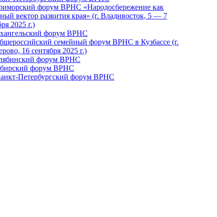
Приморский форум ВРНС «Народосбережение как
ный вектор развития края» (г. Владивосток, 5 — 7
ря 2025 г.)
рхангельский форум ВРНС
бщероссийский семейный форум ВРНС в Кузбассе (г.
рово, 16 сентября 2025 г.)
елябинский форум ВРНС
ибирский форум ВРНС
 Санкт-Петербургский форум ВРНС