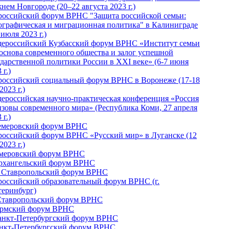
нем Новгороде (20–22 августа 2023 г.)
российский форум ВРНС "Защита российской семьи:
ографическая и миграционная политика" в Калиниграде
 июля 2023 г.)
ероссийский Кузбасский форум ВРНС «Институт семьи
 основа современного общества и залог успешной
ударственной политики России в ХХI веке» (6-7 июня
 г.)
российский социальный форум ВРНС в Воронеже (17-18
2023 г.)
ероссийская научно-практическая конференция «Россия
ызовы современного мира» (Республика Коми, 27 апреля
 г.)
Кемеровский форум ВРНС
российский форум ВРНС «Русский мир» в Луганске (12
2023 г.)
емеровский форум ВРНС
Архангельский форум ВРНС
I Ставропольский форум ВРНС
российский образовательный форум ВРНС (г.
теринбург)
Ставропольский форум ВРНС
ермский форум ВРНС
Санкт-Петербургский форум ВРНС
анкт-Петербургский форум ВРНС