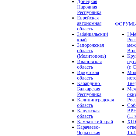
Донецкая
Народная
Республика
Еврейская
автономная
ФОРУМЫ
область
Забайкальский
I М
край
Рос
Запорожская
меж
область
Волг
(Мелитополь)
Кру
Ивановская
пут
область
(г. 
Иркутская
Мол
область
ист
Кабардино-
Твер
Балкарская
Меж
Республика
окк
Калининградская
Росс
область
Соб
Калужская
ВРН
область
(11 
Камчатский край
XII
Карачаево-
отв
Черкесская
15-1