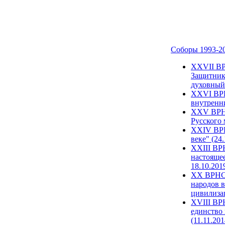
Соборы 1993-2
ХХVII ВР
Защитник
духовный 
XXVI ВРН
внутренни
XXV ВРНС
Русского 
XXIV ВРН
веке" (24
XXIII ВР
настоящее
18.10.201
XX ВРНС 
народов в
цивилиза
XVIII ВР
единство 
(11.11.201