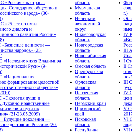
С «Россия как страна-
область
Фор
ция. Солидарное общество и
Мурманская
сов
оссийского народа» (30-
область
г.)
3)
Ненецкий
Общ
С «25 лет по пути
автономный
нац
нного диалога и
округ
име
ционного развития России»
Нижегородская
IV 
8)
область
«Во
«Базисные ценности —
Новгородская
Росс
инства народов» (25-
область
III
1)
Новосибирская
Иоа
 «Наследие князя Владимира
область
I С
исторической Руси» (9-
Омская область
II 
5)
Оренбургская
отве
С «Национальное
область
нояб
ние: формирование целостной
Орловская
III
 и ответственного общества»
область
русс
.2010)
Пензенская
IV 
С «Экология души и
область
цен
. Духовно-нравственные
Пермский край
дека
кризисов и пути их
Приморский
V С
ия» (21-23.05.2009)
край
2017
 «Будущие поколения —
Псковская
VI 
ное достояние России» (20-
область
люде
8)
Республика
VII