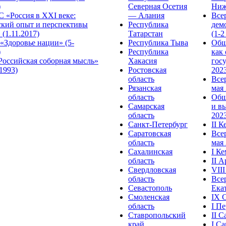
)
Северная Осетия
Ниж
 «Россия в XXI веке:
— Алания
Все
ский опыт и перспективы
Республика
дем
 (1.11.2017)
Татарстан
(1-2
«Здоровье нации» (5-
Республика Тыва
Общ
)
Республика
как
Российская соборная мысль»
Хакасия
гос
.1993)
Ростовская
2023
область
Все
Рязанская
мая 
область
Общ
Самарская
и в
область
2023
Санкт-Петербург
II 
Саратовская
Все
область
мая 
Сахалинская
I К
область
II 
Свердловская
VII
область
Все
Севастополь
Ека
Смоленская
IX 
область
I П
Ставропольский
II 
край
I С