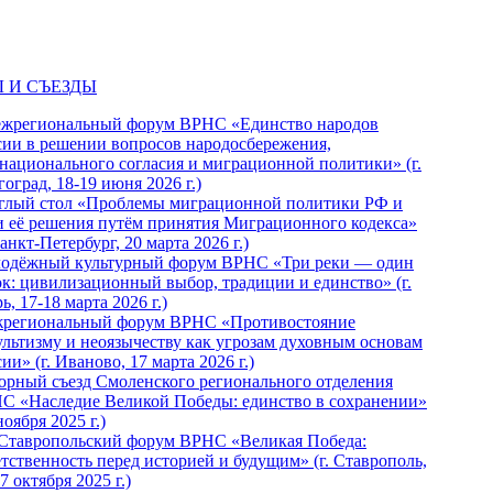
 И СЪЕЗДЫ
ежрегиональный форум ВРНС «Единство народов
сии в решении вопросов народосбережения,
национального согласия и миграционной политики» (г.
оград, 18-19 июня 2026 г.)
глый стол «Проблемы миграционной политики РФ и
и её решения путём принятия Миграционного кодекса»
Санкт-Петербург, 20 марта 2026 г.)
одёжный культурный форум ВРНС «Три реки — один
ок: цивилизационный выбор, традиции и единство» (г.
ь, 17-18 марта 2026 г.)
региональный форум ВРНС «Противостояние
ультизму и неоязычеству как угрозам духовным основам
ии» (г. Иваново, 17 марта 2026 г.)
орный съезд Смоленского регионального отделения
С «Наследие Великой Победы: единство в сохранении»
ноября 2025 г.)
 Ставропольский форум ВРНС «Великая Победа:
етственность перед историей и будущим» (г. Ставрополь,
7 октября 2025 г.)