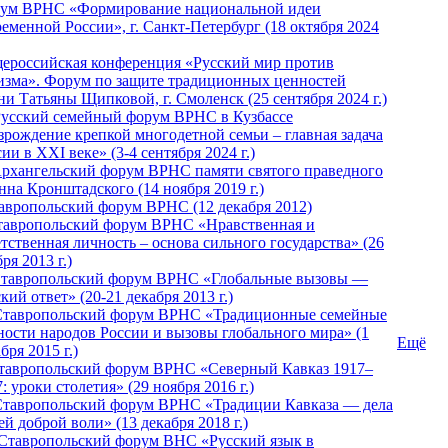
ум ВРНС «Формирование национальной идеи
ременной России», г. Санкт-Петербург (18 октября 2024
ероссийская конференция «Русский мир против
изма». Форум по защите традиционных ценностей
ни Татьяны Щипковой, г. Смоленск (25 сентября 2024 г.)
Русский семейный форум ВРНС в Кузбассе
зрождение крепкой многодетной семьи – главная задача
ии в XXI веке» (3-4 сентября 2024 г.)
 Архангельский форум ВРНС памяти святого праведного
нна Кронштадского (14 ноября 2019 г.)
тавропольский форум ВРНС (12 декабря 2012)
Ставропольский форум ВРНС «Нравственная и
тственная личность – основа сильного государства» (26
ря 2013 г.)
 Ставропольский форум ВРНС «Глобальные вызовы —
кий ответ» (20-21 декабря 2013 г.)
Ставропольский форум ВРНС «Традиционные семейные
ности народов России и вызовы глобального мира» (1
Ещё
бря 2015 г.)
тавропольский форум ВРНС «Северный Кавказ 1917–
: уроки столетия» (29 ноября 2016 г.)
Ставропольский форум ВРНС «Традиции Кавказа — дела
й доброй воли» (13 декабря 2018 г.)
 Ставропольский форум ВHС «Русский язык в