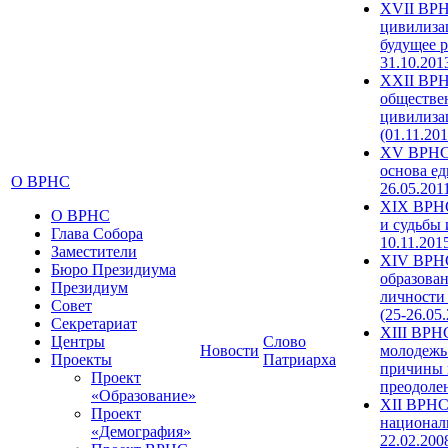
XVII ВРН
цивилиза
будущее р
31.10.201
XXII ВРН
обществе
цивилиза
(01.11.201
XV ВРНС 
основа ед
О ВРНС
26.05.201
XIX ВРНС
О ВРНС
и судьбы 
Глава Собора
10.11.201
Заместители
XIV ВРН
Бюро Президиума
образова
Президиум
личности
Совет
(25-26.05
Секретариат
XIII ВРН
Центры
Слово
Новости
молодежь
Проекты
Патриарха
причины 
Проект
преодолен
«Образование»
XII ВРНС
Проект
националь
«Демография»
22.02.200