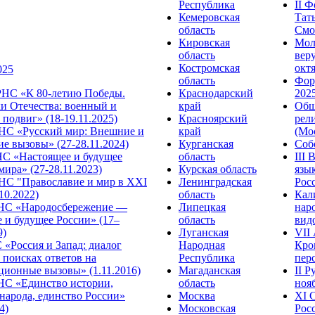
Республика
II 
Кемеровская
Тат
область
Смол
Кировская
Мол
область
веру
Костромская
октя
025
область
Фор
НС «К 80-летию Победы.
Краснодарский
2025
и Отечества: военный и
край
Общ
подвиг» (18-19.11.2025)
Красноярский
рел
С «Русский мир: Внешние и
край
(Мос
е вызовы» (27-28.11.2024)
Курганская
Собо
 «Настоящее и будущее
область
III
мира» (27-28.11.2023)
Курская область
язы
С "Православие и мир в XXI
Ленинградская
Росс
.10.2022)
область
Кал
НС «Народосбережение —
Липецкая
нар
 и будущее России» (17–
область
видо
9)
Луганская
VII
«Россия и Запад: диалог
Народная
Кро
 поисках ответов на
Республика
перс
ционные вызовы» (1.11.2016)
Магаданская
II 
НС «Единство истории,
область
нояб
народа, единство России»
Москва
ХI 
4)
Московская
Росс