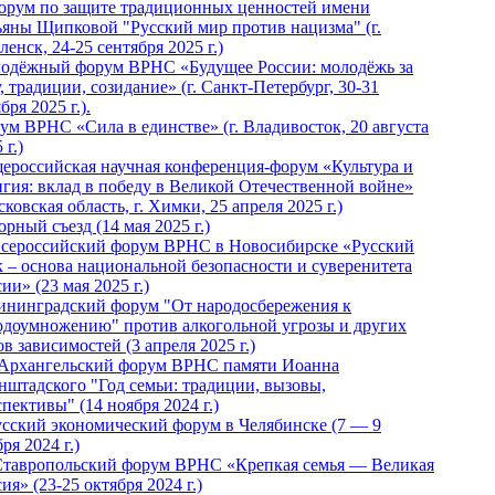
Форум по защите традиционных ценностей имени
ьяны Щипковой "Русский мир против нацизма" (г.
енск, 24-25 сентября 2025 г.)
одёжный форум ВРНС «Будущее России: молодёжь за
, традиции, созидание» (г. Санкт-Петербург, 30-31
бря 2025 г.).
ум ВРНС «Сила в единстве» (г. Владивосток, 20 августа
 г.)
ероссийская научная конференция-форум «Культура и
игия: вклад в победу в Великой Отечественной войне»
ковская область, г. Химки, 25 апреля 2025 г.)
рный съезд (14 мая 2025 г.)
 Всероссийский форум ВРНС в Новосибирске «Русский
к – основа национальной безопасности и суверенитета
ии» (23 мая 2025 г.)
ининградский форум "От народосбережения к
одоумножению" против алкогольной угрозы и других
в зависимостей (3 апреля 2025 г.)
 Архангельский форум ВРНС памяти Иоанна
нштадского "Год семьи: традиции, вызовы,
пективы" (14 ноября 2024 г.)
Русский экономический форум в Челябинске (7 — 9
ря 2024 г.)
Ставропольский форум ВРНС «Крепкая семья — Великая
ия» (23-25 октября 2024 г.)