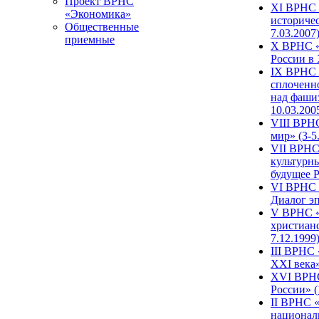
Проект ВРНС
XI ВРНС «
«Экономика»
историчес
Общественные
7.03.2007
приемные
X ВРНС «
России в 
IX ВРНС 
сплоченн
над фаши
10.03.200
VIII ВРН
мир» (3-5
VII ВРНС 
культурн
будущее Р
VI ВРНС «
Диалог эп
V ВРНС «
христианс
7.12.1999
III ВРНС 
XXI века»
XVI ВРНС
России» (
II ВРНС «
национал