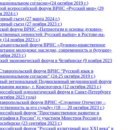
национальном согласии»(24 октября 2019 г.)
рой всероссийский форум ВРНС «Русский мир» (29
 2024 г.)
рный съезд (27 марта 2024 г.)
рный съезд (27 ноября 2023 г.)
ской форум ВРНС «Патриотизм и основы духовно-
вственных ценностей: Русский выбор» в Ростове-на-
 (14 ноября 2023 г.)
Архангельский форум ВРНС «Духовно-нравственное
питание молодежи: наследие, современность и будущее»
оября 2023 г.)
ский экономический форум в Челябинске (9 ноября 2023
 Ставропольский форум ВРНС “Русский язык в
национальном согласии” (24-25 октября 2019 г.)
вый региональный Подмосковный медицинский форум
раним жизнь», г. Красногорск (12 октября 2023 г.)
российский идеологический форум в Санкт-Петербурге
октября 2023 года)
тавропольский форум ВРНС «Служение Отечеству –
тственность за его судьбу» (18 — 20 октября 2023 г.)
российский форум "Пространственное развитие и
ография в России" (с участием Минстроя России) в
сибирске (23 сентября 2023 г.)
российский форум "Русский культурный код XXI века" в