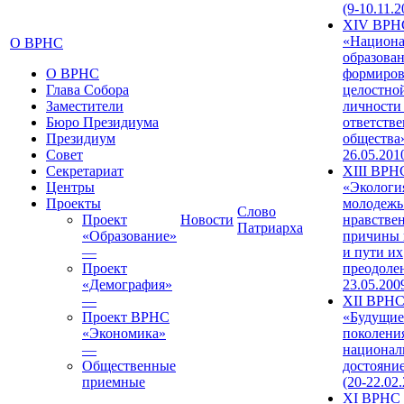
(9-10.11.2
XIV ВРН
«Национа
О ВРНС
образован
О ВРНС
формиров
Глава Собора
целостно
Заместители
личности
Бюро Президиума
ответств
Президиум
общества»
Совет
26.05.201
Секретариат
XIII ВРН
Центры
«Экологи
Проекты
молодежь
Слово
Проект
Новости
нравстве
Патриарха
«Образование»
причины 
—
и пути их
Проект
преодолен
«Демография»
23.05.200
—
XII ВРН
Проект ВРНС
«Будущие
«Экономика»
поколени
—
национал
Общественные
достояни
приемные
(20-22.02
XI ВРНС