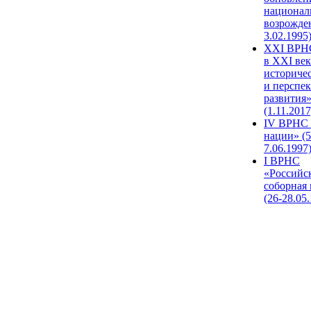
национал
возрожде
3.02.1995
XХI ВРНС
в XXI век
историче
и перспе
развития
(1.11.2017
IV ВРНС 
нации» (5
7.06.1997
I ВРНС
«Российс
соборная
(26-28.05