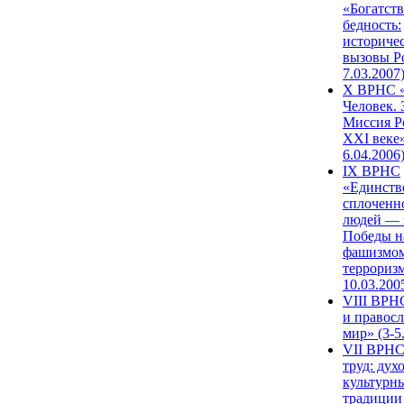
«Богатств
бедность:
историче
вызовы Ро
7.03.2007
X ВРНС «
Человек. 
Миссия Р
XXI веке»
6.04.2006
IX ВРНС
«Единств
сплоченн
людей — 
Победы н
фашизмом
терроризм
10.03.200
VIII ВРН
и правос
мир» (3-5
VII ВРНС
труд: дух
культурн
традиции