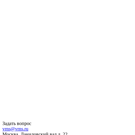
Задать вопрос
vrns@vrns.ru
Москва, Даниловский вал д. 22