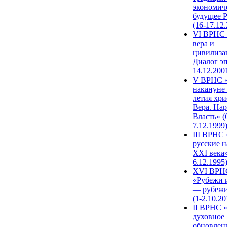
экономич
будущее 
(16-17.12
VI ВРНС 
вера и
цивилиза
Диалог эп
14.12.200
V ВРНС «
накануне 
летия хри
Вера. Нар
Власть» (
7.12.1999
III ВРНС 
русские н
XXI века»
6.12.1995
XVI ВРН
«Рубежи 
— рубежи
(1-2.10.20
II ВРНС 
духовное
обновлен