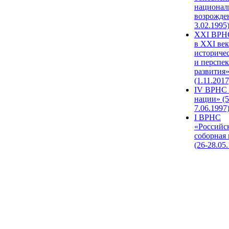
национал
возрожде
3.02.1995
XХI ВРНС
в XXI век
историче
и перспе
развития
(1.11.2017
IV ВРНС 
нации» (5
7.06.1997
I ВРНС
«Российс
соборная
(26-28.05