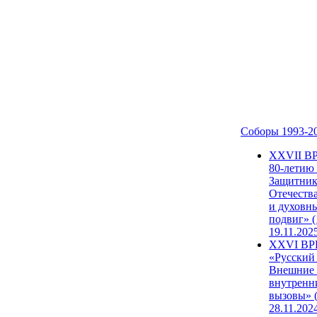
Соборы 1993-2
ХХVII В
80-летию
Защитни
Отечеств
и духовн
подвиг» (
19.11.202
XXVI В
«Русский
Внешние
внутренн
вызовы» (
28.11.202