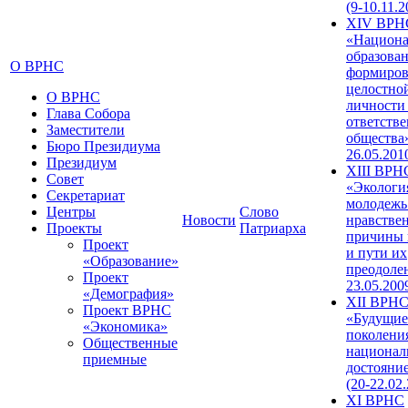
(9-10.11.2
XIV ВРН
«Национа
образован
О ВРНС
формиров
целостно
О ВРНС
личности
Глава Собора
ответств
Заместители
общества»
Бюро Президиума
26.05.201
Президиум
XIII ВРН
Совет
«Экологи
Секретариат
молодежь
Центры
Слово
Новости
нравстве
Проекты
Патриарха
причины 
Проект
и пути их
«Образование»
преодолен
Проект
23.05.200
«Демография»
XII ВРН
Проект ВРНС
«Будущие
«Экономика»
поколени
Общественные
национал
приемные
достояни
(20-22.02
XI ВРНС