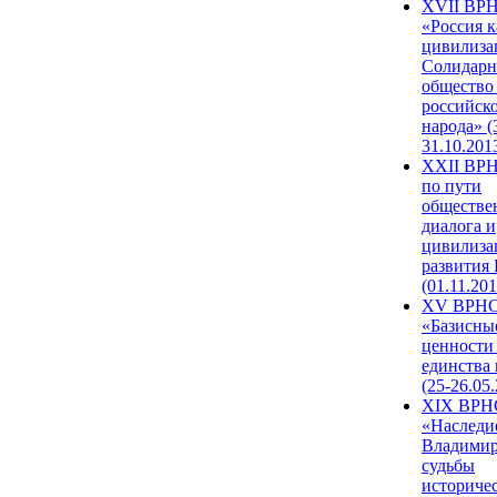
XVII ВР
«Россия к
цивилиза
Солидарн
общество
российск
народа» (
31.10.201
XXII ВРН
по пути
обществе
диалога и
цивилиза
развития
(01.11.201
XV ВРН
«Базисны
ценности
единства
(25-26.05.
XIX ВРН
«Наследи
Владимир
судьбы
историче