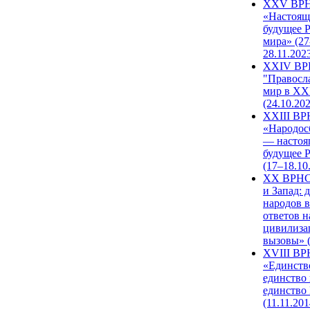
XXV ВР
«Настоящ
будущее 
мира» (27
28.11.202
XXIV В
"Правосл
мир в XXI
(24.10.20
XXIII В
«Народос
— настоя
будущее 
(17–18.10
XX ВРНС
и Запад: 
народов в
ответов н
цивилиза
вызовы» (
XVIII В
«Единств
единство 
единство
(11.11.201