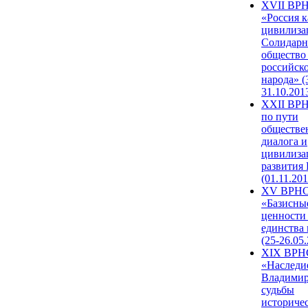
XVII ВР
«Россия к
цивилиза
Солидарн
общество
российск
народа» (
31.10.201
XXII ВРН
по пути
обществе
диалога и
цивилиза
развития
(01.11.201
XV ВРН
«Базисны
ценности
единства
(25-26.05.
XIX ВРН
«Наследи
Владимир
судьбы
историче