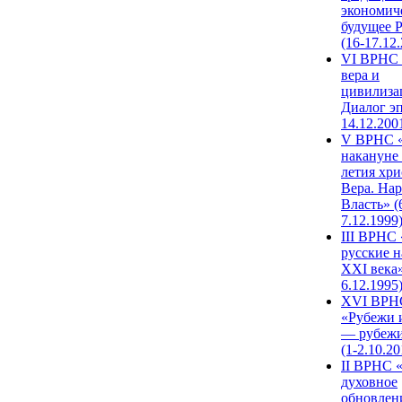
экономич
будущее 
(16-17.12
VI ВРНС 
вера и
цивилиза
Диалог эп
14.12.200
V ВРНС «
накануне 
летия хри
Вера. Нар
Власть» (
7.12.1999
III ВРНС 
русские н
XXI века»
6.12.1995
XVI ВРН
«Рубежи 
— рубежи
(1-2.10.20
II ВРНС 
духовное
обновлен