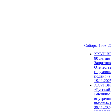
Соборы 1993-2
ХХVII В
80-летию
Защитни
Отечеств
и духовн
подвиг» (
19.11.202
XXVI В
«Русский
Внешние
внутренн
вызовы» (
28.11.202