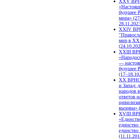
XXV ВР
«Настоящ
будущее 
мира» (27
28.11.202
XXIV В
"Правосл
мир в XXI
(24.10.20
XXIII В
«Народос
— настоя
будущее 
(17–18.10
XX ВРНС
и Запад: 
народов в
ответов н
цивилиза
вызовы» (
XVIII В
«Единств
единство 
единство
(11.11.201