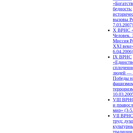
«Богатств
бедность:
историче
вызовы Ро
7.03.2007
X ВРНС «
Человек. 
Миссия Р
XXI веке»
6.04.2006
IX ВРНС
«Единств
сплоченн
людей — 
Победы н
фашизмом
терроризм
10.03.200
VIII ВРН
и правос
мир» (3-5
VII ВРНС
труд: дух
культурн
традиции