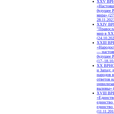
XXV ВР
«Настоящ
будущее 
мира» (27
28.11.202
XXIV В
"Правосл
мир в XXI
(24.10.20
XXIII В
«Народос
— настоя
будущее 
(17–18.10
XX ВРНС
и Запад: 
народов в
ответов н
цивилиза
вызовы» (
XVIII В
«Единств
единство 
единство
(11.11.201