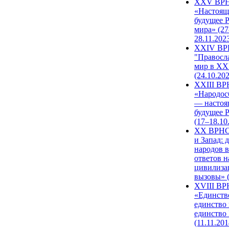
XXV ВР
«Настоящ
будущее 
мира» (27
28.11.202
XXIV В
"Правосл
мир в XXI
(24.10.20
XXIII В
«Народос
— настоя
будущее 
(17–18.10
XX ВРНС
и Запад: 
народов в
ответов н
цивилиза
вызовы» (
XVIII В
«Единств
единство 
единство
(11.11.201