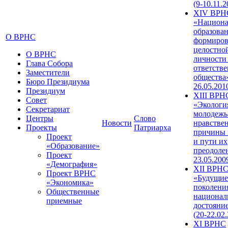
(9-10.11.2
XIV ВРН
«Национа
образован
О ВРНС
формиров
целостно
О ВРНС
личности
Глава Собора
ответств
Заместители
общества»
Бюро Президиума
26.05.201
Президиум
XIII ВРН
Совет
«Экологи
Секретариат
молодежь
Центры
Слово
Новости
нравстве
Проекты
Патриарха
причины 
Проект
и пути их
«Образование»
преодолен
Проект
23.05.200
«Демография»
XII ВРН
Проект ВРНС
«Будущие
«Экономика»
поколени
Общественные
национал
приемные
достояни
(20-22.02
XI ВРНС