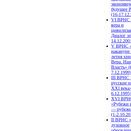
экономич
будущее 
(16-17.12
VI ВРНС 
вера и
цивилиза
Диалог эп
14.12.200
V ВРНС «
накануне 
летия хри
Вера. Нар
Власть» (
7.12.1999
III ВРНС 
русские н
XXI века»
6.12.1995
XVI ВРН
«Рубежи 
— рубежи
(1-2.10.20
II ВРНС 
духовное
обновлен