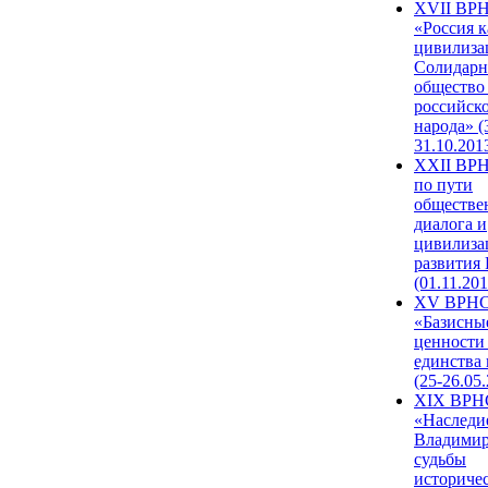
XVII ВР
«Россия к
цивилиза
Солидарн
общество
российск
народа» (
31.10.201
XXII ВРН
по пути
обществе
диалога и
цивилиза
развития
(01.11.201
XV ВРН
«Базисны
ценности
единства
(25-26.05.
XIX ВРН
«Наследи
Владимир
судьбы
историче