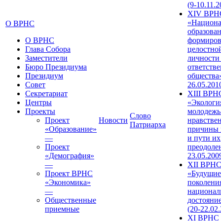
(9-10.11.2
XIV ВРН
«Национа
О ВРНС
образован
О ВРНС
формиров
Глава Собора
целостно
Заместители
личности
Бюро Президиума
ответств
Президиум
общества»
Совет
26.05.201
Секретариат
XIII ВРН
Центры
«Экологи
Проекты
молодежь
Слово
Проект
Новости
нравстве
Патриарха
«Образование»
причины 
—
и пути их
Проект
преодолен
«Демография»
23.05.200
—
XII ВРН
Проект ВРНС
«Будущие
«Экономика»
поколени
—
национал
Общественные
достояни
приемные
(20-22.02
XI ВРНС