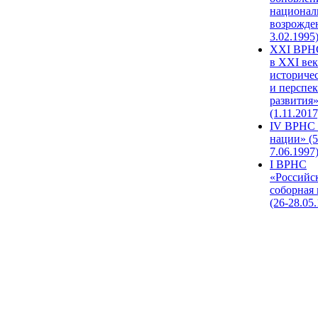
национал
возрожде
3.02.1995
XХI ВРНС
в XXI век
историче
и перспе
развития
(1.11.2017
IV ВРНС 
нации» (5
7.06.1997
I ВРНС
«Российс
соборная
(26-28.05