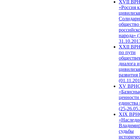
XVII ВР
«Россия к
цивилиза
Солидарн
общество
российск
народа» (
31.10.201
XXII ВРН
по пути
обществе
диалога и
цивилиза
развития
(01.11.201
XV ВРН
«Базисны
ценности
единства
(25-26.05.
XIX ВРН
«Наследи
Владимир
судьбы
историче