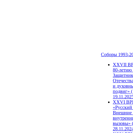
Соборы 1993-2
ХХVII В
80-летию
Защитни
Отечеств
и духовн
подвиг» (
19.11.202
XXVI В
«Русский
Внешние
внутренн
вызовы» (
28.11.202