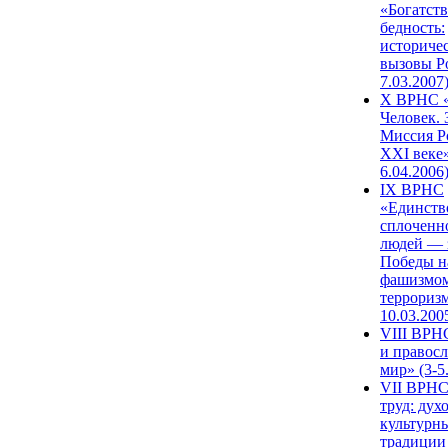
«Богатств
бедность:
историче
вызовы Ро
7.03.2007
X ВРНС «
Человек. 
Миссия Р
XXI веке»
6.04.2006
IX ВРНС
«Единств
сплоченн
людей — 
Победы н
фашизмом
терроризм
10.03.200
VIII ВРН
и правос
мир» (3-5
VII ВРНС
труд: дух
культурн
традиции