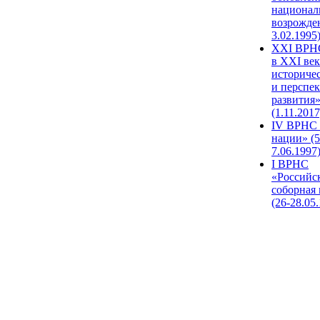
национал
возрожде
3.02.1995
XХI ВРНС
в XXI век
историче
и перспе
развития
(1.11.2017
IV ВРНС 
нации» (5
7.06.1997
I ВРНС
«Российс
соборная
(26-28.05