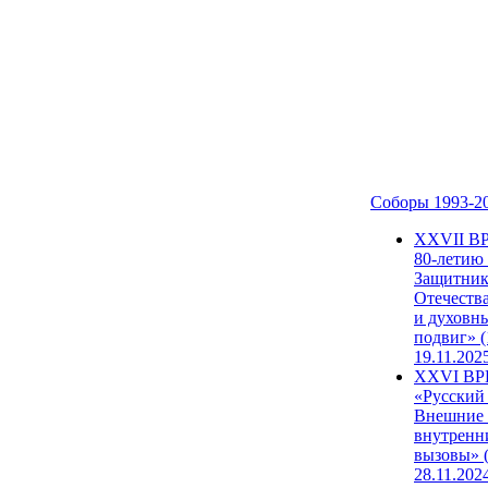
Соборы 1993-2
ХХVII В
80-летию
Защитни
Отечеств
и духовн
подвиг» (
19.11.202
XXVI В
«Русский
Внешние
внутренн
вызовы» (
28.11.202