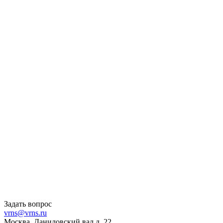
Задать вопрос
vrns@vrns.ru
Москва, Даниловский вал д. 22