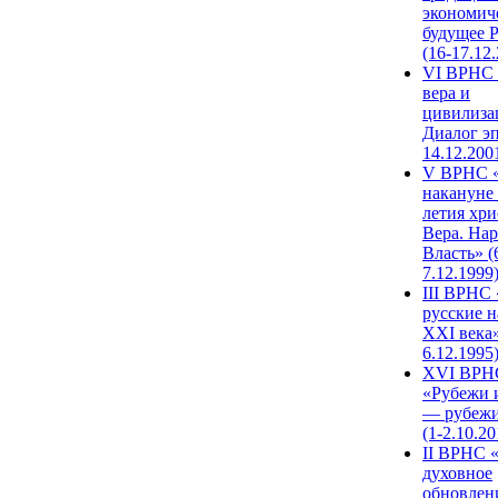
экономич
будущее 
(16-17.12
VI ВРНС 
вера и
цивилиза
Диалог эп
14.12.200
V ВРНС «
накануне 
летия хри
Вера. Нар
Власть» (
7.12.1999
III ВРНС 
русские н
XXI века»
6.12.1995
XVI ВРН
«Рубежи 
— рубежи
(1-2.10.20
II ВРНС 
духовное
обновлен