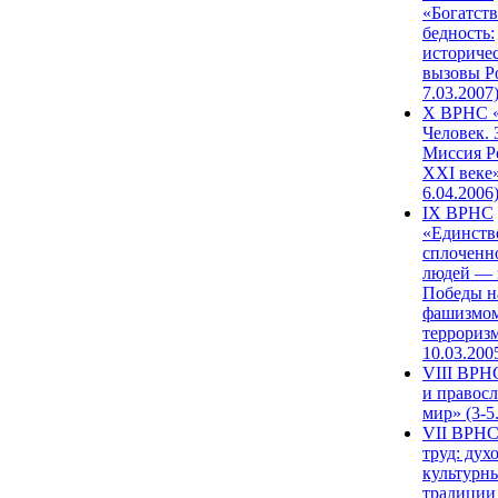
«Богатств
бедность:
историче
вызовы Ро
7.03.2007
X ВРНС «
Человек. 
Миссия Р
XXI веке»
6.04.2006
IX ВРНС
«Единств
сплоченн
людей — 
Победы н
фашизмом
терроризм
10.03.200
VIII ВРН
и правос
мир» (3-5
VII ВРНС
труд: дух
культурн
традиции