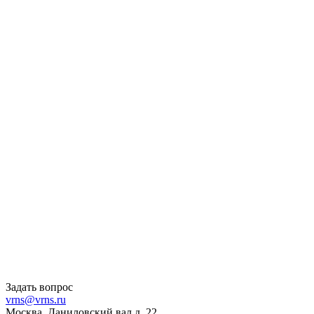
Задать вопрос
vrns@vrns.ru
Москва, Даниловский вал д. 22