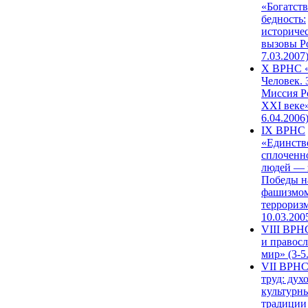
«Богатств
бедность:
историче
вызовы Ро
7.03.2007
X ВРНС «
Человек. 
Миссия Р
XXI веке»
6.04.2006
IX ВРНС
«Единств
сплоченн
людей — 
Победы н
фашизмом
терроризм
10.03.200
VIII ВРН
и правос
мир» (3-5
VII ВРНС
труд: дух
культурн
традиции