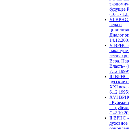
экономич
будущее 
(16-17.12
VI ВРНС 
вера и
цивилиза
Диалог эп
14.12.200
V ВРНС «
накануне 
летия хри
Вера. Нар
Власть» (
7.12.1999
III ВРНС 
русские н
XXI века»
6.12.1995
XVI ВРН
«Рубежи 
— рубежи
(1-2.10.20
II ВРНС 
духовное
обновлен