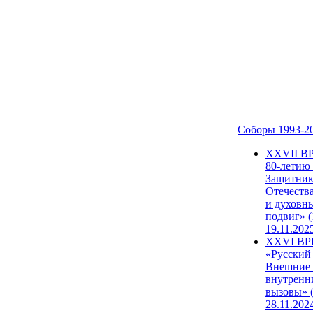
Соборы 1993-2
ХХVII В
80-летию
Защитни
Отечеств
и духовн
подвиг» (
19.11.202
XXVI В
«Русский
Внешние
внутренн
вызовы» (
28.11.202