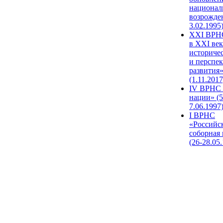
национал
возрожде
3.02.1995
XХI ВРНС
в XXI век
историче
и перспе
развития
(1.11.2017
IV ВРНС 
нации» (5
7.06.1997
I ВРНС
«Российс
соборная
(26-28.05