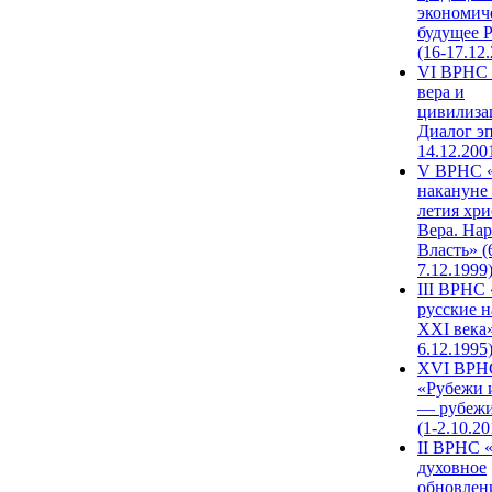
экономич
будущее 
(16-17.12
VI ВРНС 
вера и
цивилиза
Диалог эп
14.12.200
V ВРНС «
накануне 
летия хри
Вера. Нар
Власть» (
7.12.1999
III ВРНС 
русские н
XXI века»
6.12.1995
XVI ВРН
«Рубежи 
— рубежи
(1-2.10.20
II ВРНС 
духовное
обновлен