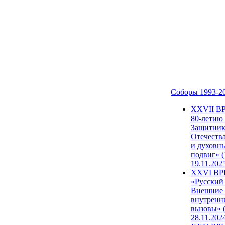
Соборы 1993-2
ХХVII В
80-летию
Защитни
Отечеств
и духовн
подвиг» (
19.11.202
XXVI В
«Русский
Внешние
внутренн
вызовы» (
28.11.202