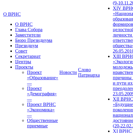
(9-10.11.2
XIV ВРН
«Национа
О ВРНС
образован
О ВРНС
формиров
Глава Собора
целостно
Заместители
личности
Бюро Президиума
ответств
Президиум
общества»
Совет
26.05.201
Секретариат
XIII ВРН
Центры
«Экологи
Проекты
молодежь
Слово
Проект
Новости
нравстве
Патриарха
«Образование»
причины 
—
и пути их
Проект
преодолен
«Демография»
23.05.200
—
XII ВРН
Проект ВРНС
«Будущие
«Экономика»
поколени
—
национал
Общественные
достояни
приемные
(20-22.02
XI ВРНС