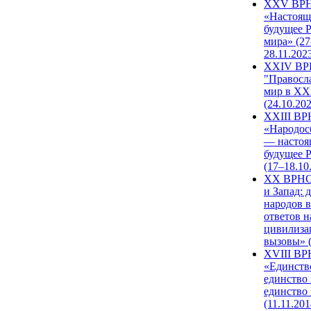
XXV ВР
«Настоящ
будущее 
мира» (27
28.11.202
XXIV В
"Правосл
мир в XXI
(24.10.20
XXIII В
«Народос
— настоя
будущее 
(17–18.10
XX ВРНС
и Запад: 
народов в
ответов н
цивилиза
вызовы» (
XVIII В
«Единств
единство 
единство
(11.11.201