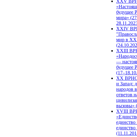
XXV ВР
«Настоящ
будущее 
мира» (27
28.11.202
XXIV В
"Правосл
мир в XXI
(24.10.20
XXIII В
«Народос
— настоя
будущее 
(17–18.10
XX ВРНС
и Запад: 
народов в
ответов н
цивилиза
вызовы» (
XVIII В
«Единств
единство 
единство
(11.11.201