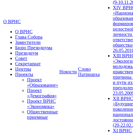
(9-10.11.2
XIV ВРН
«Национа
образован
О ВРНС
формиров
целостно
О ВРНС
личности
Глава Собора
ответств
Заместители
общества»
Бюро Президиума
26.05.201
Президиум
XIII ВРН
Совет
«Экологи
Секретариат
молодежь
Центры
Слово
Новости
нравстве
Проекты
Патриарха
причины 
Проект
и пути их
«Образование»
преодолен
Проект
23.05.200
«Демография»
XII ВРН
Проект ВРНС
«Будущие
«Экономика»
поколени
Общественные
национал
приемные
достояни
(20-22.02
XI ВРНС