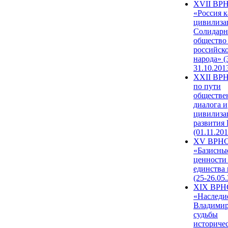
XVII ВР
«Россия к
цивилиза
Солидарн
общество
российск
народа» (
31.10.201
XXII ВРН
по пути
обществе
диалога и
цивилиза
развития
(01.11.201
XV ВРН
«Базисны
ценности
единства
(25-26.05.
XIX ВРН
«Наследи
Владимир
судьбы
историче