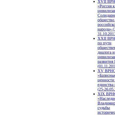
XVII ВР
«Россия к
цивилиза
Солидарн
общество
российск
народа» (
31.10.201
XXII ВРН
по пути
обществе
диалога и
цивилиза
развития
(01.11.201
XV ВРН
«Базисны
ценности
единства
(25-26.05.
XIX ВРН
«Наследи
Владимир
судьбы
историче