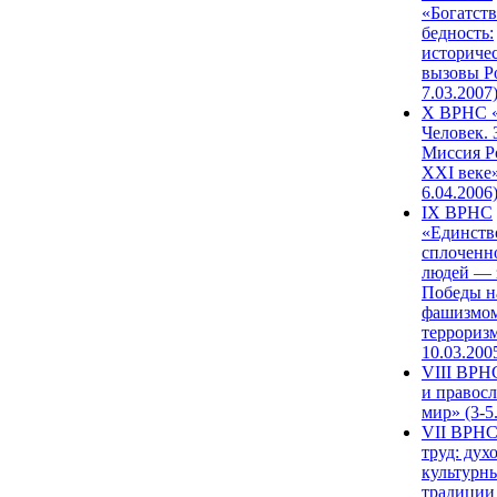
«Богатств
бедность:
историче
вызовы Ро
7.03.2007
X ВРНС «
Человек. 
Миссия Р
XXI веке»
6.04.2006
IX ВРНС
«Единств
сплоченн
людей — 
Победы н
фашизмом
терроризм
10.03.200
VIII ВРН
и правос
мир» (3-5
VII ВРНС
труд: дух
культурн
традиции