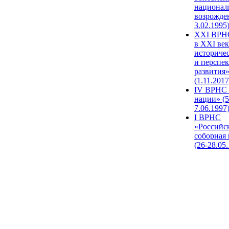
национал
возрожде
3.02.1995
XХI ВРНС
в XXI век
историче
и перспе
развития
(1.11.2017
IV ВРНС 
нации» (5
7.06.1997
I ВРНС
«Российс
соборная
(26-28.05