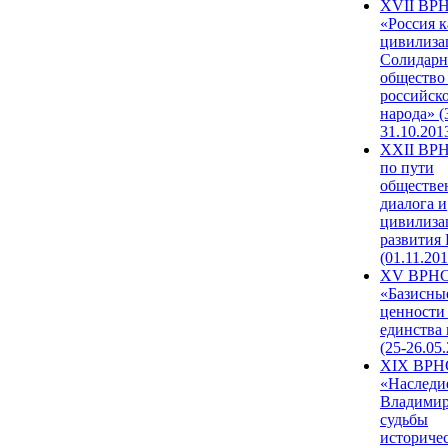
XVII ВР
«Россия к
цивилиза
Солидарн
общество
российск
народа» (
31.10.201
XXII ВРН
по пути
обществе
диалога и
цивилиза
развития
(01.11.201
XV ВРН
«Базисны
ценности
единства
(25-26.05.
XIX ВРН
«Наследи
Владимир
судьбы
историче