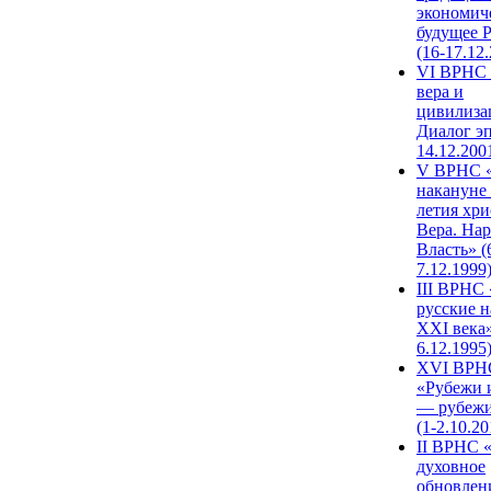
экономич
будущее 
(16-17.12
VI ВРНС 
вера и
цивилиза
Диалог эп
14.12.200
V ВРНС «
накануне 
летия хри
Вера. Нар
Власть» (
7.12.1999
III ВРНС 
русские н
XXI века»
6.12.1995
XVI ВРН
«Рубежи 
— рубежи
(1-2.10.20
II ВРНС 
духовное
обновлен