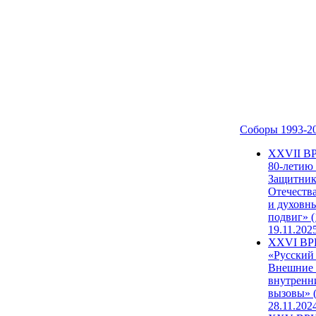
Соборы 1993-2
ХХVII В
80-летию
Защитни
Отечеств
и духовн
подвиг» (
19.11.202
XXVI В
«Русский
Внешние
внутренн
вызовы» (
28.11.202