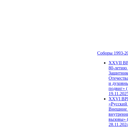
Соборы 1993-2
ХХVII В
80-летию
Защитни
Отечеств
и духовн
подвиг» (
19.11.202
XXVI В
«Русский
Внешние
внутренн
вызовы» (
28.11.202