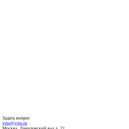
Задать вопрос
vrns@vrns.ru
Москва, Даниловский вал д. 22