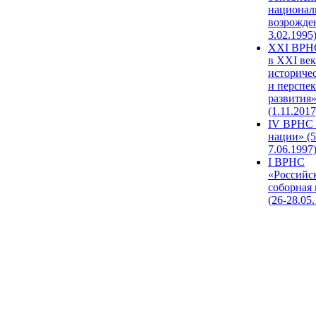
национал
возрожде
3.02.1995
XХI ВРНС
в XXI век
историче
и перспе
развития
(1.11.2017
IV ВРНС 
нации» (5
7.06.1997
I ВРНС
«Российс
соборная
(26-28.05