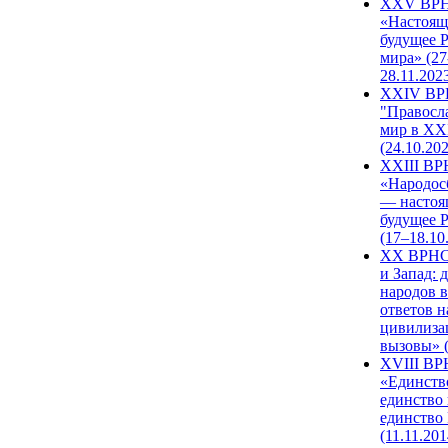
XXV ВР
«Настоящ
будущее 
мира» (27
28.11.202
XXIV В
"Правосл
мир в XXI
(24.10.20
XXIII В
«Народос
— настоя
будущее 
(17–18.10
XX ВРНС
и Запад: 
народов в
ответов н
цивилиза
вызовы» (
XVIII В
«Единств
единство 
единство
(11.11.201