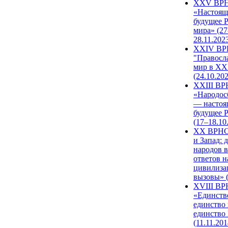
XXV ВР
«Настоящ
будущее 
мира» (27
28.11.202
XXIV В
"Правосл
мир в XXI
(24.10.20
XXIII В
«Народос
— настоя
будущее 
(17–18.10
XX ВРНС
и Запад: 
народов в
ответов н
цивилиза
вызовы» (
XVIII В
«Единств
единство 
единство
(11.11.201