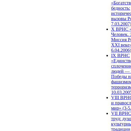
«Богатств
бедность:
историче
вызовы Ро
7.03.2007
X ВРНС «
Человек. 
Миссия Р
XXI веке»
6.04.2006
IX ВРНС
«Единств
сплоченн
людей — 
Победы н
фашизмом
терроризм
10.03.200
VIII ВРН
и правос
мир» (3-5
VII ВРНС
труд: дух
культурн
традиции