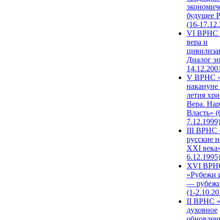
экономич
будущее 
(16-17.12
VI ВРНС 
вера и
цивилиза
Диалог эп
14.12.200
V ВРНС «
накануне 
летия хри
Вера. Нар
Власть» (
7.12.1999
III ВРНС 
русские н
XXI века»
6.12.1995
XVI ВРН
«Рубежи 
— рубежи
(1-2.10.20
II ВРНС 
духовное
обновлен