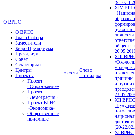
(9-10.11.2
XIV ВРН
«Национа
образован
О ВРНС
формиров
целостно
О ВРНС
личности
Глава Собора
ответств
Заместители
общества»
Бюро Президиума
26.05.201
Президиум
XIII ВРН
Совет
«Экологи
Секретариат
молодежь
Центры
Слово
Новости
нравстве
Проекты
Патриарха
причины 
Проект
и пути их
«Образование»
преодолен
Проект
23.05.200
«Демография»
XII ВРН
Проект ВРНС
«Будущие
«Экономика»
поколени
Общественные
национал
приемные
достояни
(20-22.02
XI ВРНС