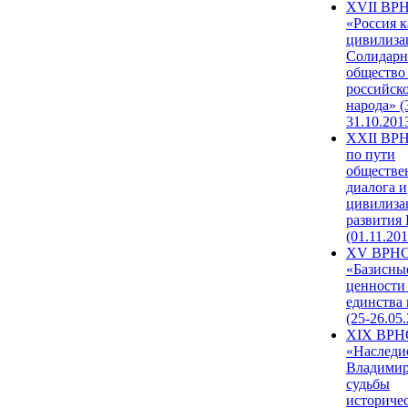
XVII ВР
«Россия к
цивилиза
Солидарн
общество
российск
народа» (
31.10.201
XXII ВРН
по пути
обществе
диалога и
цивилиза
развития
(01.11.201
XV ВРН
«Базисны
ценности
единства
(25-26.05.
XIX ВРН
«Наследи
Владимир
судьбы
историче