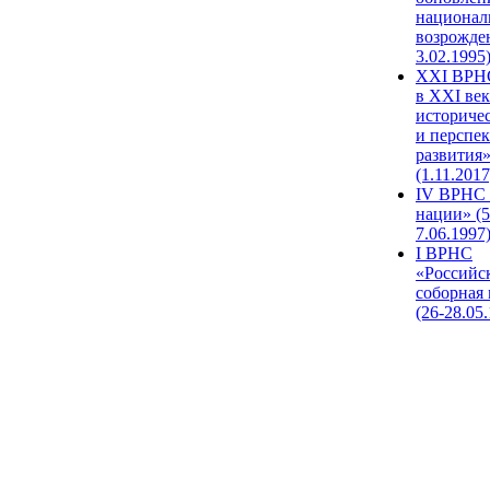
национал
возрожде
3.02.1995
XХI ВРНС
в XXI век
историче
и перспе
развития
(1.11.2017
IV ВРНС 
нации» (5
7.06.1997
I ВРНС
«Российс
соборная
(26-28.05