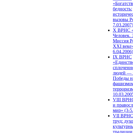
«Богатств
бедность:
историче
вызовы Ро
7.03.2007
X ВРНС «
Человек. 
Миссия Р
XXI веке»
6.04.2006
IX ВРНС
«Единств
сплоченн
людей — 
Победы н
фашизмом
терроризм
10.03.200
VIII ВРН
и правос
мир» (3-5
VII ВРНС
труд: дух
культурн
традиции