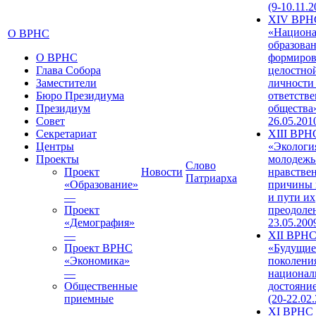
(9-10.11.2
XIV ВРН
«Национа
О ВРНС
образован
О ВРНС
формиров
Глава Собора
целостно
Заместители
личности
Бюро Президиума
ответств
Президиум
общества»
Совет
26.05.201
Секретариат
XIII ВРН
Центры
«Экологи
Проекты
молодежь
Слово
Проект
Новости
нравстве
Патриарха
«Образование»
причины 
—
и пути их
Проект
преодолен
«Демография»
23.05.200
—
XII ВРН
Проект ВРНС
«Будущие
«Экономика»
поколени
—
национал
Общественные
достояни
приемные
(20-22.02
XI ВРНС