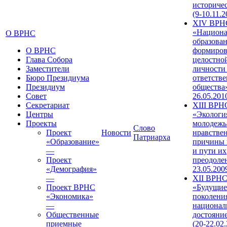
историче
(9-10.11.2
XIV ВРН
«Национа
О ВРНС
образован
О ВРНС
формиров
Глава Собора
целостно
Заместители
личности
Бюро Президиума
ответств
Президиум
общества»
Совет
26.05.201
Секретариат
XIII ВРН
Центры
«Экологи
Проекты
молодежь
Слово
Проект
Новости
нравстве
Патриарха
«Образование»
причины 
—
и пути их
Проект
преодолен
«Демография»
23.05.200
—
XII ВРН
Проект ВРНС
«Будущие
«Экономика»
поколени
—
национал
Общественные
достояни
приемные
(20-22.02