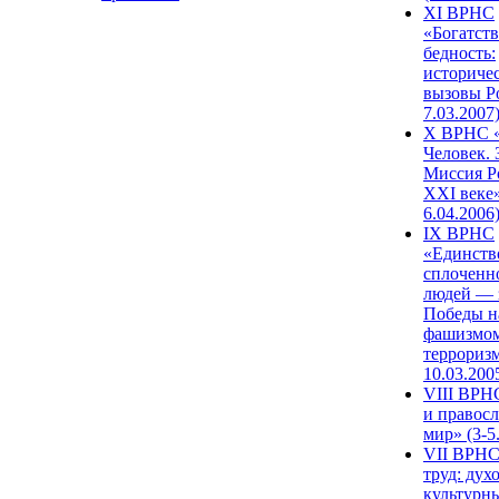
XI ВРНС
«Богатств
бедность:
историче
вызовы Ро
7.03.2007
X ВРНС «
Человек. 
Миссия Р
XXI веке»
6.04.2006
IX ВРНС
«Единств
сплоченн
людей — 
Победы н
фашизмом
терроризм
10.03.200
VIII ВРН
и правос
мир» (3-5
VII ВРНС
труд: дух
культурн