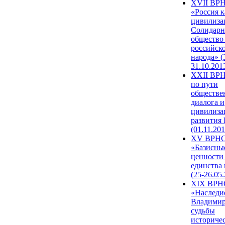
XVII ВР
«Россия к
цивилиза
Солидарн
общество
российск
народа» (
31.10.201
XXII ВРН
по пути
обществе
диалога и
цивилиза
развития
(01.11.201
XV ВРН
«Базисны
ценности
единства
(25-26.05.
XIX ВРН
«Наследи
Владимир
судьбы
историче