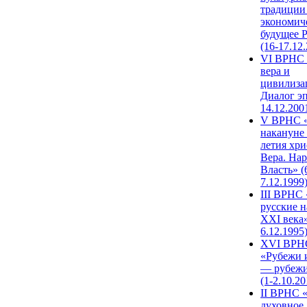
традиции
экономич
будущее 
(16-17.12
VI ВРНС 
вера и
цивилиза
Диалог эп
14.12.200
V ВРНС «
накануне 
летия хри
Вера. Нар
Власть» (
7.12.1999
III ВРНС 
русские н
XXI века»
6.12.1995
XVI ВРН
«Рубежи 
— рубежи
(1-2.10.20
II ВРНС 
духовное