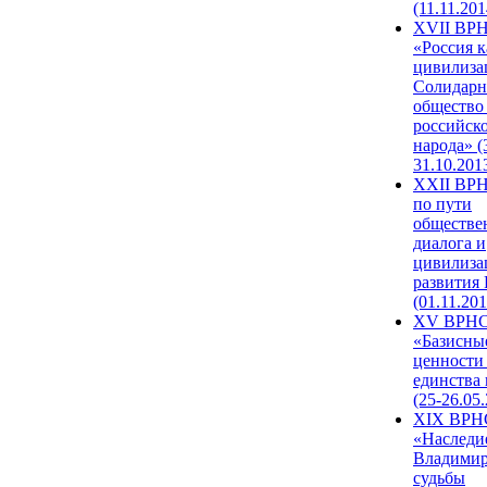
(11.11.201
XVII ВР
«Россия к
цивилиза
Солидарн
общество
российск
народа» (
31.10.201
XXII ВРН
по пути
обществе
диалога и
цивилиза
развития
(01.11.201
XV ВРН
«Базисны
ценности
единства
(25-26.05.
XIX ВРН
«Наследи
Владимир
судьбы