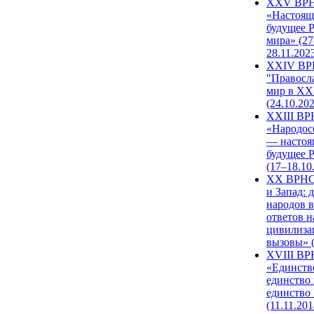
XXV ВР
«Настоящ
будущее 
мира» (27
28.11.202
XXIV В
"Правосл
мир в XXI
(24.10.20
XXIII В
«Народос
— настоя
будущее 
(17–18.10
XX ВРНС
и Запад: 
народов в
ответов н
цивилиза
вызовы» (
XVIII В
«Единств
единство 
единство
(11.11.201