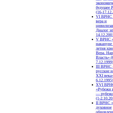
экономич
будущее 
(16-17.12
VI ВРНС 
вера и
цивилиза
Диалог эп
14.12.200
V ВРНС «
накануне 
летия хри
Вера. Нар
Власть» (
7.12.1999
III ВРНС 
русские н
XXI века»
6.12.1995
XVI ВРН
«Рубежи 
— рубежи
(1-2.10.20
II ВРНС 
духовное
обновлен