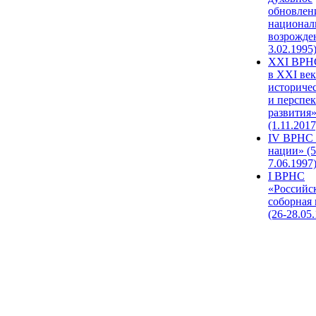
обновлен
национал
возрожде
3.02.1995
XХI ВРНС
в XXI век
историче
и перспе
развития
(1.11.2017
IV ВРНС 
нации» (5
7.06.1997
I ВРНС
«Российс
соборная
(26-28.05