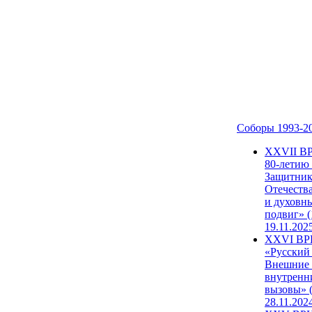
Соборы 1993-2
ХХVII В
80-летию
Защитни
Отечеств
и духовн
подвиг» (
19.11.202
XXVI В
«Русский
Внешние
внутренн
вызовы» (
28.11.202