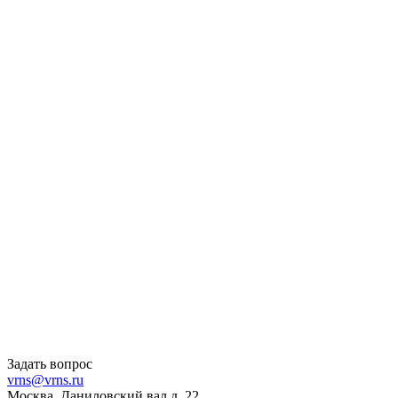
Задать вопрос
vrns@vrns.ru
Москва, Даниловский вал д. 22