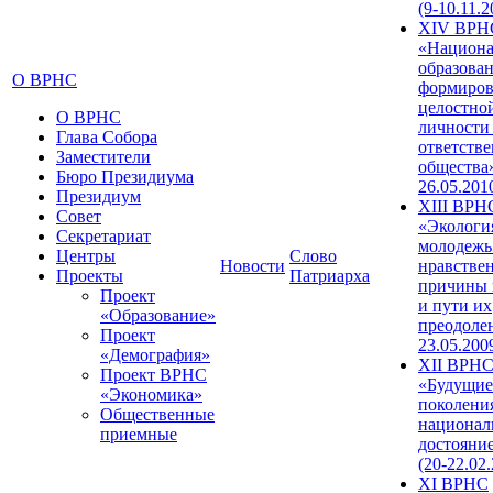
(9-10.11.2
XIV ВРН
«Национа
образован
О ВРНС
формиров
целостно
О ВРНС
личности
Глава Собора
ответств
Заместители
общества»
Бюро Президиума
26.05.201
Президиум
XIII ВРН
Совет
«Экологи
Секретариат
молодежь
Центры
Слово
Новости
нравстве
Проекты
Патриарха
причины 
Проект
и пути их
«Образование»
преодолен
Проект
23.05.200
«Демография»
XII ВРН
Проект ВРНС
«Будущие
«Экономика»
поколени
Общественные
национал
приемные
достояни
(20-22.02
XI ВРНС