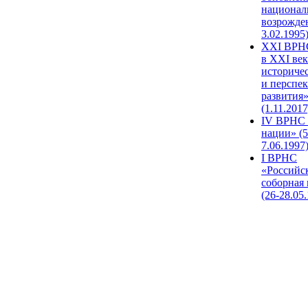
национал
возрожде
3.02.1995
XХI ВРНС
в XXI век
историче
и перспе
развития
(1.11.2017
IV ВРНС 
нации» (5
7.06.1997
I ВРНС
«Российс
соборная
(26-28.05