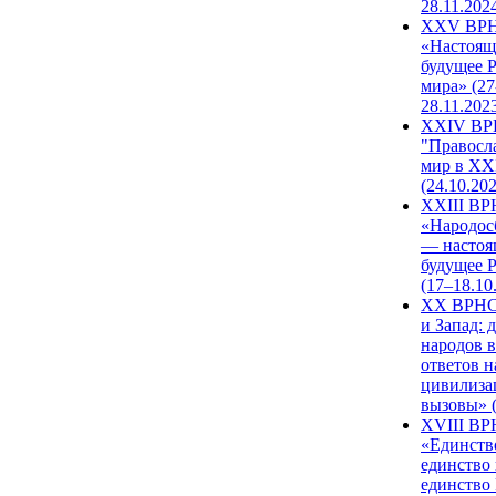
28.11.202
XXV ВР
«Настоящ
будущее 
мира» (27
28.11.202
XXIV В
"Правосл
мир в XXI
(24.10.20
XXIII В
«Народос
— настоя
будущее 
(17–18.10
XX ВРНС
и Запад: 
народов в
ответов н
цивилиза
вызовы» (
XVIII В
«Единств
единство 
единство