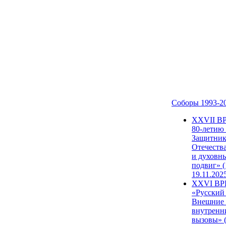
Соборы 1993-2
ХХVII В
80-летию
Защитни
Отечеств
и духовн
подвиг» (
19.11.202
XXVI В
«Русский
Внешние
внутренн
вызовы» (