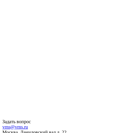
Задать вопрос
vrns@vrns.ru
Москва, Даниловский вал д. 22