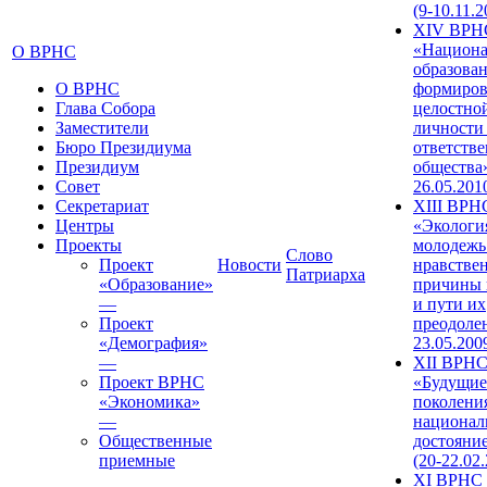
(9-10.11.2
XIV ВРН
«Национа
О ВРНС
образован
О ВРНС
формиров
Глава Собора
целостно
Заместители
личности
Бюро Президиума
ответств
Президиум
общества»
Совет
26.05.201
Секретариат
XIII ВРН
Центры
«Экологи
Проекты
молодежь
Слово
Проект
Новости
нравстве
Патриарха
«Образование»
причины 
—
и пути их
Проект
преодолен
«Демография»
23.05.200
—
XII ВРН
Проект ВРНС
«Будущие
«Экономика»
поколени
—
национал
Общественные
достояни
приемные
(20-22.02
XI ВРНС