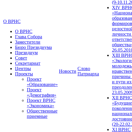
(9-10.11.2
XIV ВРН
«Национа
образован
О ВРНС
формиров
целостно
О ВРНС
личности
Глава Собора
ответств
Заместители
общества»
Бюро Президиума
26.05.201
Президиум
XIII ВРН
Совет
«Экологи
Секретариат
молодежь
Центры
Слово
Новости
нравстве
Проекты
Патриарха
причины 
Проект
и пути их
«Образование»
преодолен
Проект
23.05.200
«Демография»
XII ВРН
Проект ВРНС
«Будущие
«Экономика»
поколени
Общественные
национал
приемные
достояни
(20-22.02
XI ВРНС