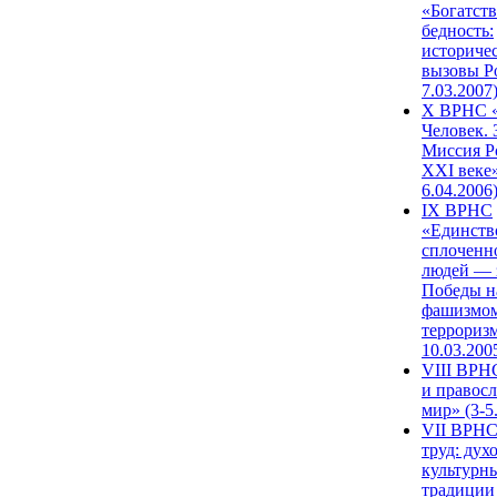
«Богатств
бедность:
историче
вызовы Ро
7.03.2007
X ВРНС «
Человек. 
Миссия Р
XXI веке»
6.04.2006
IX ВРНС
«Единств
сплоченн
людей — 
Победы н
фашизмом
терроризм
10.03.200
VIII ВРН
и правос
мир» (3-5
VII ВРНС
труд: дух
культурн
традиции