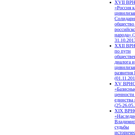
XVII ВР
«Россия к
цивилиза
Солидарн
общество
российск
народа» (
31.10.201
XXII ВРН
по пути
обществе
диалога и
цивилиза
развития
(01.11.201
XV ВРН
«Базисны
ценности
единства
(25-26.05.
XIX ВРН
«Наследи
Владимир
судьбы
историче