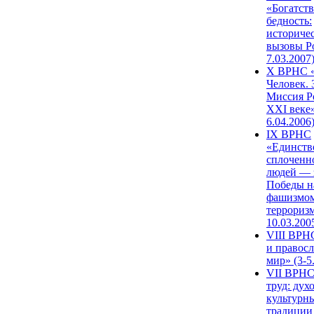
«Богатств
бедность:
историче
вызовы Ро
7.03.2007
X ВРНС «
Человек. 
Миссия Р
XXI веке»
6.04.2006
IX ВРНС
«Единств
сплоченн
людей — 
Победы н
фашизмом
терроризм
10.03.200
VIII ВРН
и правос
мир» (3-5
VII ВРНС
труд: дух
культурн
традиции