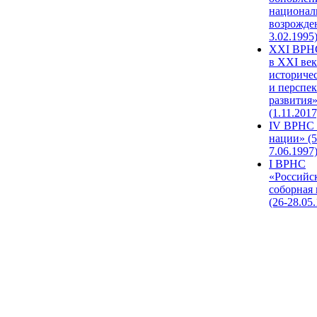
национал
возрожде
3.02.1995
XХI ВРНС
в XXI век
историче
и перспе
развития
(1.11.2017
IV ВРНС 
нации» (5
7.06.1997
I ВРНС
«Российс
соборная
(26-28.05