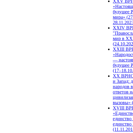
XXV ВР
«Настоящ
будущее 
мира» (27
28.11.202
XXIV В
"Правосл
мир в XXI
(24.10.20
XXIII В
«Народос
— настоя
будущее 
(17–18.10
XX ВРНС
и Запад: 
народов в
ответов н
цивилиза
вызовы» (
XVIII В
«Единств
единство 
единство
(11.11.201