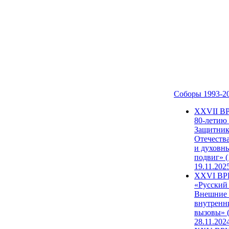
Соборы 1993-2
ХХVII В
80-летию
Защитни
Отечеств
и духовн
подвиг» (
19.11.202
XXVI В
«Русский
Внешние
внутренн
вызовы» (
28.11.202