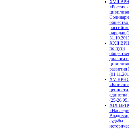
XVII ВР
«Россия к
цивилиза
Солидарн
общество
российск
народа» (
31.10.201
XXII ВРН
по пути
обществе
диалога и
цивилиза
развития
(01.11.201
XV ВРН
«Базисны
ценности
единства
(25-26.05.
XIX ВРН
«Наследи
Владимир
судьбы
историче