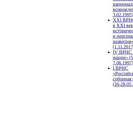
национал
возрожде
3.02.1995
XХI ВРНС
в XXI век
историче
и перспе
развития
(1.11.2017
IV ВРНС 
нации» (5
7.06.1997
I ВРНС
«Российс
соборная
(26-28.05