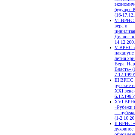
экономич
будущее 
(16-17.12
VI ВРНС 
вера и
цивилиза
Диалог эп
14.12.200
V ВРНС «
накануне 
летия хри
Вера. Нар
Власть» (
7.12.1999
III ВРНС 
русские н
XXI века»
6.12.1995
XVI ВРН
«Рубежи 
— рубежи
(1-2.10.20
II ВРНС 
духовное
обновлен