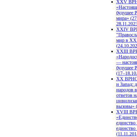
XXV ВР
«Настоящ
будущее 
мира» (27
28.11.202
XXIV В
"Правосл
мир в XXI
(24.10.20
XXIII В
«Народос
— настоя
будущее 
(17–18.10
XX ВРНС
и Запад: 
народов в
ответов н
цивилиза
вызовы» (
XVIII В
«Единств
единство 
единство
(11.11.201