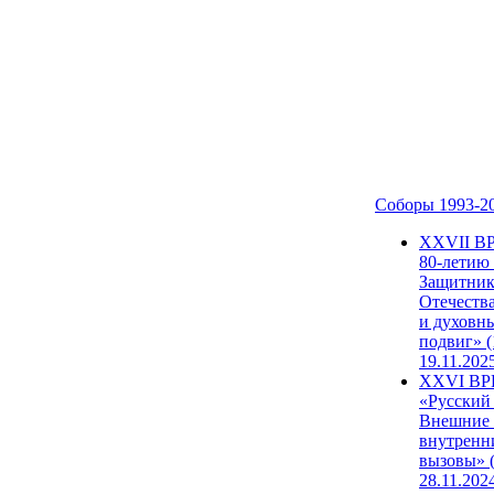
Соборы 1993-2
ХХVII В
80-летию
Защитни
Отечеств
и духовн
подвиг» (
19.11.202
XXVI В
«Русский
Внешние
внутренн
вызовы» (
28.11.202