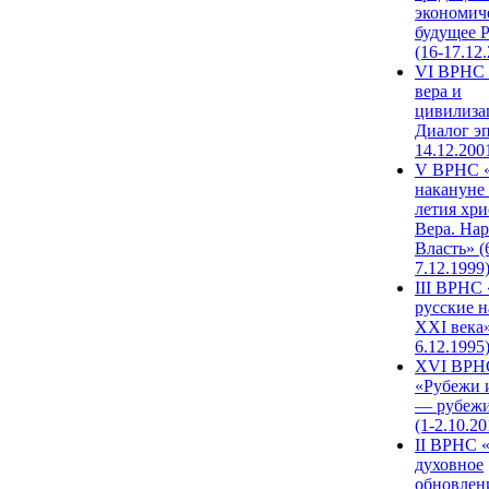
экономич
будущее 
(16-17.12
VI ВРНС 
вера и
цивилиза
Диалог эп
14.12.200
V ВРНС «
накануне 
летия хри
Вера. Нар
Власть» (
7.12.1999
III ВРНС 
русские н
XXI века»
6.12.1995
XVI ВРН
«Рубежи 
— рубежи
(1-2.10.20
II ВРНС 
духовное
обновлен