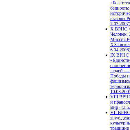
«Богатств
бедность:
историче
вызовы Ро
7.03.2007
X ВРНС «
Человек. 
Миссия Р
XXI веке»
6.04.2006
IX ВРНС
«Единств
сплоченн
людей — 
Победы н
фашизмом
терроризм
10.03.200
VIII ВРН
и правос
мир» (3-5
VII ВРНС
труд: дух
культурн
традиции