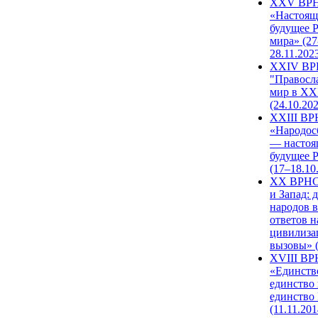
XXV ВР
«Настоящ
будущее 
мира» (27
28.11.202
XXIV В
"Правосл
мир в XXI
(24.10.20
XXIII В
«Народос
— настоя
будущее 
(17–18.10
XX ВРНС
и Запад: 
народов в
ответов н
цивилиза
вызовы» (
XVIII В
«Единств
единство 
единство
(11.11.201