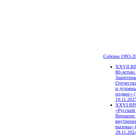
Соборы 1993-2
ХХVII В
80-летию
Защитни
Отечеств
и духовн
подвиг» (
19.11.202
XXVI В
«Русский
Внешние
внутренн
вызовы» (
28.11.202