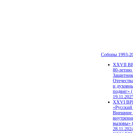
Соборы 1993-2
ХХVII В
80-летию
Защитни
Отечеств
и духовн
подвиг» (
19.11.202
XXVI В
«Русский
Внешние
внутренн
вызовы» (
28.11.202