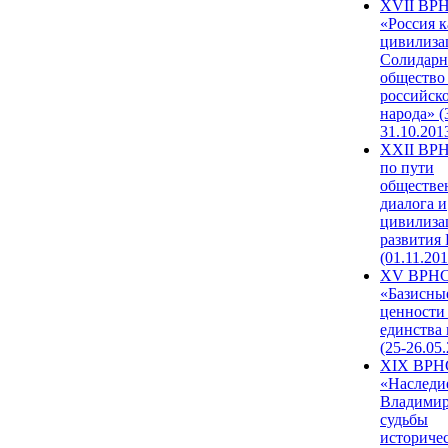
XVII ВР
«Россия к
цивилиза
Солидарн
общество
российск
народа» (
31.10.201
XXII ВРН
по пути
обществе
диалога и
цивилиза
развития
(01.11.201
XV ВРН
«Базисны
ценности
единства
(25-26.05.
XIX ВРН
«Наследи
Владимир
судьбы
историче