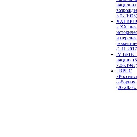
национал
возрожде
3.02.1995
XХI ВРНС
в XXI век
историче
и перспе
развития
(1.11.2017
IV ВРНС 
нации» (5
7.06.1997
I ВРНС
«Российс
соборная
(26-28.05