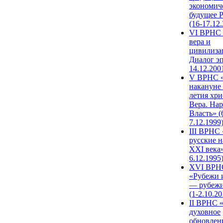
экономич
будущее 
(16-17.12
VI ВРНС 
вера и
цивилиза
Диалог эп
14.12.200
V ВРНС «
накануне 
летия хри
Вера. Нар
Власть» (
7.12.1999
III ВРНС 
русские н
XXI века»
6.12.1995
XVI ВРН
«Рубежи 
— рубежи
(1-2.10.20
II ВРНС 
духовное
обновлен