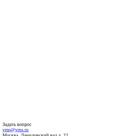
Задать вопрос
vrns@vrns.ru
Москва, Даниловский вал д. 22