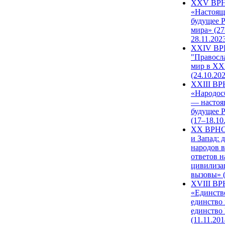
XXV ВР
«Настоящ
будущее 
мира» (27
28.11.202
XXIV В
"Правосл
мир в XXI
(24.10.20
XXIII В
«Народос
— настоя
будущее 
(17–18.10
XX ВРНС
и Запад: 
народов в
ответов н
цивилиза
вызовы» (
XVIII В
«Единств
единство 
единство
(11.11.201