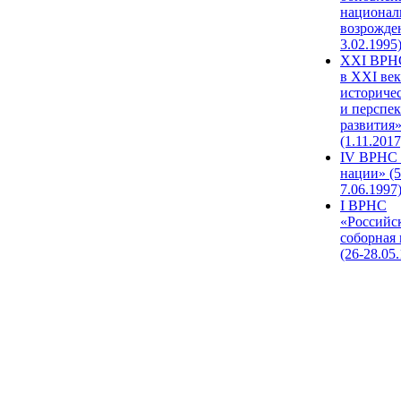
национал
возрожде
3.02.1995
XХI ВРНС
в XXI век
историче
и перспе
развития
(1.11.2017
IV ВРНС 
нации» (5
7.06.1997
I ВРНС
«Российс
соборная
(26-28.05