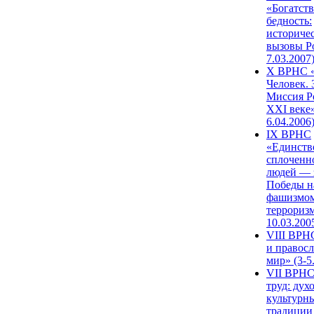
«Богатств
бедность:
историче
вызовы Ро
7.03.2007
X ВРНС «
Человек. 
Миссия Р
XXI веке»
6.04.2006
IX ВРНС
«Единств
сплоченн
людей — 
Победы н
фашизмом
терроризм
10.03.200
VIII ВРН
и правос
мир» (3-5
VII ВРНС
труд: дух
культурн
традиции