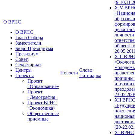
(9-10.11.2
XIV ВРН
«Национа
образован
О ВРНС
формиров
целостно
О ВРНС
личности
Глава Собора
ответств
Заместители
общества»
Бюро Президиума
26.05.201
Президиум
XIII ВРН
Совет
«Экологи
Секретариат
молодежь
Центры
Слово
Новости
нравстве
Проекты
Патриарха
причины 
Проект
и пути их
«Образование»
преодолен
Проект
23.05.200
«Демография»
XII ВРН
Проект ВРНС
«Будущие
«Экономика»
поколени
Общественные
национал
приемные
достояни
(20-22.02
XI ВРНС