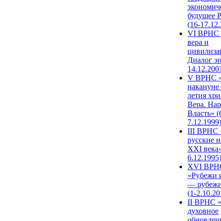
экономич
будущее 
(16-17.12
VI ВРНС 
вера и
цивилиза
Диалог эп
14.12.200
V ВРНС «
накануне 
летия хри
Вера. Нар
Власть» (
7.12.1999
III ВРНС 
русские н
XXI века»
6.12.1995
XVI ВРН
«Рубежи 
— рубежи
(1-2.10.20
II ВРНС 
духовное
обновлен