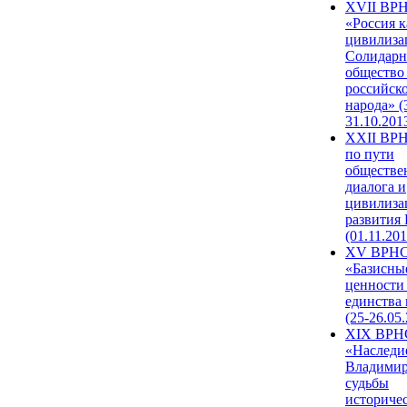
XVII ВР
«Россия к
цивилиза
Солидарн
общество
российск
народа» (
31.10.201
XXII ВРН
по пути
обществе
диалога и
цивилиза
развития
(01.11.201
XV ВРН
«Базисны
ценности
единства
(25-26.05.
XIX ВРН
«Наследи
Владимир
судьбы
историче