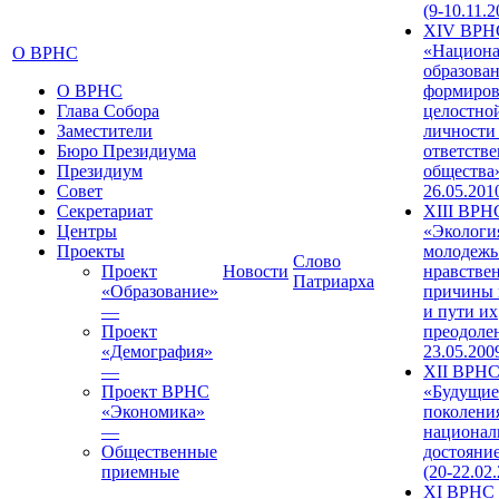
(9-10.11.2
XIV ВРН
«Национа
О ВРНС
образован
О ВРНС
формиров
Глава Собора
целостно
Заместители
личности
Бюро Президиума
ответств
Президиум
общества»
Совет
26.05.201
Секретариат
XIII ВРН
Центры
«Экологи
Проекты
молодежь
Слово
Проект
Новости
нравстве
Патриарха
«Образование»
причины 
—
и пути их
Проект
преодолен
«Демография»
23.05.200
—
XII ВРН
Проект ВРНС
«Будущие
«Экономика»
поколени
—
национал
Общественные
достояни
приемные
(20-22.02
XI ВРНС