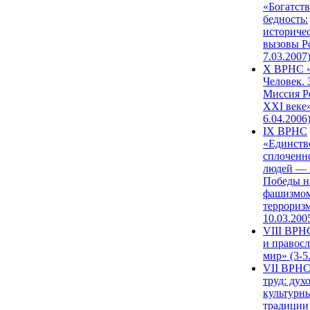
«Богатств
бедность:
историче
вызовы Ро
7.03.2007
X ВРНС «
Человек. 
Миссия Р
XXI веке»
6.04.2006
IX ВРНС
«Единств
сплоченн
людей — 
Победы н
фашизмом
терроризм
10.03.200
VIII ВРН
и правос
мир» (3-5
VII ВРНС
труд: дух
культурн
традиции