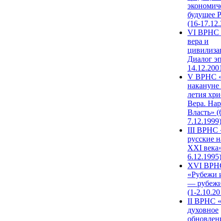
экономич
будущее 
(16-17.12
VI ВРНС 
вера и
цивилиза
Диалог эп
14.12.200
V ВРНС «
накануне 
летия хри
Вера. Нар
Власть» (
7.12.1999
III ВРНС 
русские н
XXI века»
6.12.1995
XVI ВРН
«Рубежи 
— рубежи
(1-2.10.20
II ВРНС 
духовное
обновлен