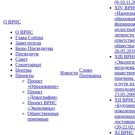
(9-10.11.2
XIV ВРН
«Национа
образован
О ВРНС
формиров
целостно
О ВРНС
личности
Глава Собора
ответств
Заместители
общества»
Бюро Президиума
26.05.201
Президиум
XIII ВРН
Совет
«Экологи
Секретариат
молодежь
Центры
Слово
Новости
нравстве
Проекты
Патриарха
причины 
Проект
и пути их
«Образование»
преодолен
Проект
23.05.200
«Демография»
XII ВРН
Проект ВРНС
«Будущие
«Экономика»
поколени
Общественные
национал
приемные
достояни
(20-22.02
XI ВРНС