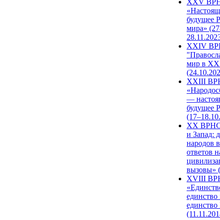
XXV ВР
«Настоящ
будущее 
мира» (27
28.11.202
XXIV В
"Правосл
мир в XXI
(24.10.20
XXIII В
«Народос
— настоя
будущее 
(17–18.10
XX ВРНС
и Запад: 
народов в
ответов н
цивилиза
вызовы» (
XVIII В
«Единств
единство 
единство
(11.11.201