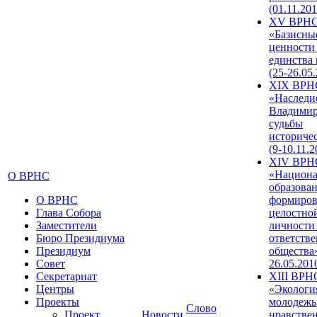
(01.11.201
XV ВРН
«Базисны
ценности
единства
(25-26.05.
XIX ВРН
«Наследи
Владимир
судьбы
историче
(9-10.11.2
XIV ВРН
«Национа
О ВРНС
образован
О ВРНС
формиров
Глава Собора
целостно
Заместители
личности
Бюро Президиума
ответств
Президиум
общества»
Совет
26.05.201
Секретариат
XIII ВРН
Центры
«Экологи
Проекты
молодежь
Слово
Проект
Новости
нравстве