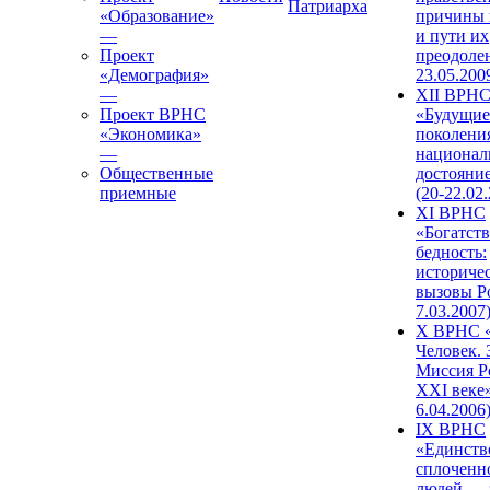
Патриарха
«Образование»
причины 
—
и пути их
Проект
преодолен
«Демография»
23.05.200
—
XII ВРН
Проект ВРНС
«Будущие
«Экономика»
поколени
—
национал
Общественные
достояни
приемные
(20-22.02
XI ВРНС
«Богатств
бедность:
историче
вызовы Ро
7.03.2007
X ВРНС «
Человек. 
Миссия Р
XXI веке»
6.04.2006
IX ВРНС
«Единств
сплоченн
людей — 