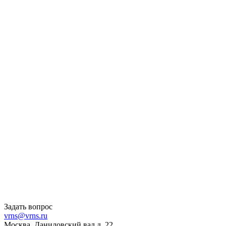
Задать вопрос
vrns@vrns.ru
Москва, Даниловский вал д. 22