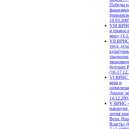
Победы н
фашизмом
терроризм
10.03.200
VIII ВРН
и правос
мир» (3-5
VII ВРНС
труд: дух
культурн
традиции
экономич
будущее 
(16-17.12
VI ВРНС 
вера и
цивилиза
Диалог эп
14.12.200
V ВРНС «
накануне 
летия хри
Вера. Нар
Власть» (