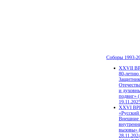
Соборы 1993-2
ХХVII В
80-летию
Защитни
Отечеств
и духовн
подвиг» (
19.11.202
XXVI В
«Русский
Внешние
внутренн
вызовы» (
28.11.202