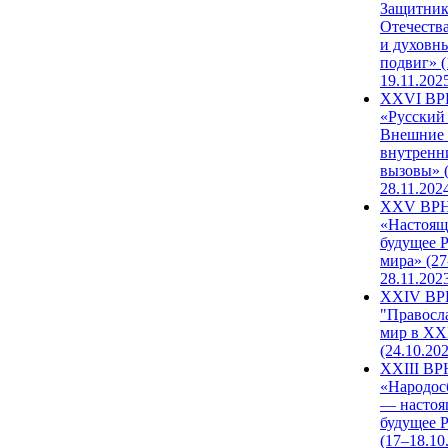
Защитни
Отечеств
и духовн
подвиг» (
19.11.202
XXVI В
«Русский
Внешние
внутренн
вызовы» (
28.11.202
XXV ВР
«Настоящ
будущее 
мира» (27
28.11.202
XXIV В
"Правосл
мир в XXI
(24.10.20
XXIII В
«Народос
— настоя
будущее 
(17–18.10