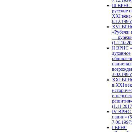
7.12.1999
III ВРНС 
русские н
XXI века»
6.12.1995
XVI ВРН
«Рубежи 
— рубежи
(1-2.10.20
II ВРНС 
духовное
обновлен
национал
возрожде
3.02.1995
XХI ВРНС
в XXI век
историче
и перспе
развития
(1.11.2017
IV ВРНС 
нации» (5
7.06.1997
I ВРНС