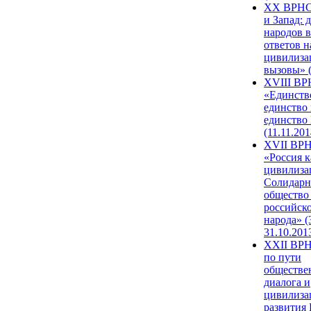
XX ВРНС
и Запад: 
народов в
ответов н
цивилиза
вызовы» (
XVIII В
«Единств
единство 
единство
(11.11.201
XVII ВР
«Россия к
цивилиза
Солидарн
общество
российск
народа» (
31.10.201
XXII ВРН
по пути
обществе
диалога и
цивилиза
развития