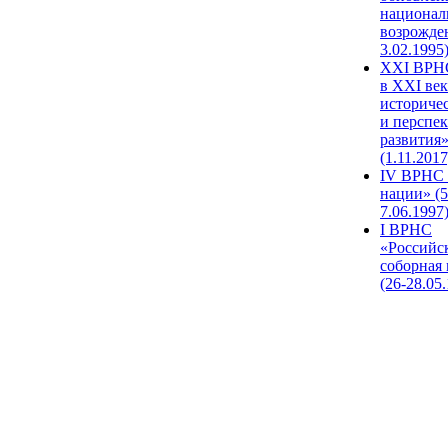
национал
возрожде
3.02.1995
XХI ВРНС
в XXI век
историче
и перспе
развития
(1.11.2017
IV ВРНС 
нации» (5
7.06.1997
I ВРНС
«Российс
соборная
(26-28.05