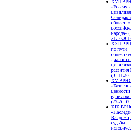
XVII ВР
«Россия к
цивилиза
Солидарн
общество
российск
народа» (
31.10.201
XXII ВРН
по пути
обществе
диалога и
цивилиза
развития
(01.11.201
XV ВРН
«Базисны
ценности
единства
(25-26.05.
XIX ВРН
«Наследи
Владимир
судьбы
историче