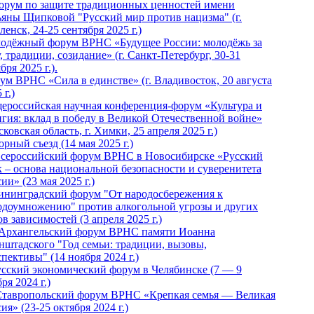
Форум по защите традиционных ценностей имени
ьяны Щипковой "Русский мир против нацизма" (г.
енск, 24-25 сентября 2025 г.)
одёжный форум ВРНС «Будущее России: молодёжь за
, традиции, созидание» (г. Санкт-Петербург, 30-31
бря 2025 г.).
ум ВРНС «Сила в единстве» (г. Владивосток, 20 августа
 г.)
ероссийская научная конференция-форум «Культура и
игия: вклад в победу в Великой Отечественной войне»
ковская область, г. Химки, 25 апреля 2025 г.)
рный съезд (14 мая 2025 г.)
 Всероссийский форум ВРНС в Новосибирске «Русский
к – основа национальной безопасности и суверенитета
ии» (23 мая 2025 г.)
ининградский форум "От народосбережения к
одоумножению" против алкогольной угрозы и других
в зависимостей (3 апреля 2025 г.)
 Архангельский форум ВРНС памяти Иоанна
нштадского "Год семьи: традиции, вызовы,
пективы" (14 ноября 2024 г.)
Русский экономический форум в Челябинске (7 — 9
ря 2024 г.)
Ставропольский форум ВРНС «Крепкая семья — Великая
ия» (23-25 октября 2024 г.)