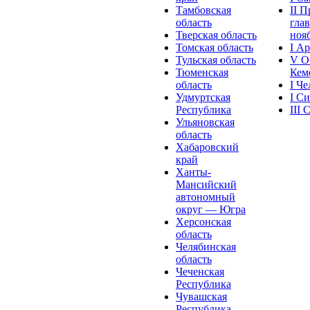
Тамбовская
II 
область
глав
Тверская область
нояб
Томская область
I А
Тульская область
V О
Тюменская
Кеме
область
I Ч
Удмуртская
I С
Республика
III
Ульяновская
область
Хабаровский
край
Ханты-
Мансийский
автономный
округ — Югра
Херсонская
область
Челябинская
область
Чеченская
Республика
Чувашская
Рeспублика