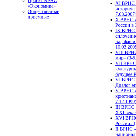
Проект ВРНС
XI ВРНС «
«Экономика»
историчес
Общественные
7.03.2007
приемные
X ВРНС «
России в 
IX ВРНС 
сплоченн
над фаши
10.03.200
VIII ВРН
мир» (3-5
VII ВРНС 
культурн
будущее Р
VI ВРНС «
Диалог эп
V ВРНС «
христианс
7.12.1999
III ВРНС 
XXI века»
XVI ВРНС
России» (
II ВРНС «
национал