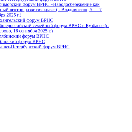
Приморский форум ВРНС «Народосбережение как
ный вектор развития края» (г. Владивосток, 5 — 7
ря 2025 г.)
рхангельский форум ВРНС
бщероссийский семейный форум ВРНС в Кузбассе (г.
рово, 16 сентября 2025 г.)
елябинский форум ВРНС
ибирский форум ВРНС
 Санкт-Петербургский форум ВРНС