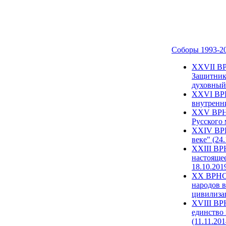
Соборы 1993-2
ХХVII ВР
Защитник
духовный 
XXVI ВРН
внутренни
XXV ВРНС
Русского 
XXIV ВРН
веке" (24
XXIII ВР
настоящее
18.10.201
XX ВРНС 
народов в
цивилиза
XVIII ВР
единство 
(11.11.201