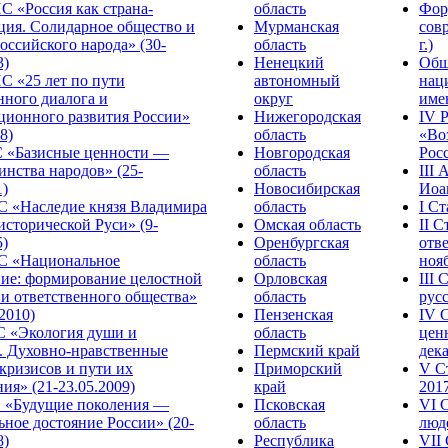
С «Россия как страна-
область
Фор
ция. Солидарное общество и
Мурманская
сов
оссийского народа» (30-
область
г.)
3)
Ненецкий
Общ
С «25 лет по пути
автономный
нац
нного диалога и
округ
име
ционного развития России»
Нижегородская
IV 
8)
область
«Во
«Базисные ценности —
Новгородская
Росс
инства народов» (25-
область
III
1)
Новосибирская
Иоа
 «Наследие князя Владимира
область
I С
исторической Руси» (9-
Омская область
II 
5)
Оренбургская
отве
С «Национальное
область
нояб
ние: формирование целостной
Орловская
III
 и ответственного общества»
область
русс
.2010)
Пензенская
IV 
С «Экология души и
область
цен
. Духовно-нравственные
Пермский край
дека
кризисов и пути их
Приморский
V С
ия» (21-23.05.2009)
край
2017
 «Будущие поколения —
Псковская
VI 
ное достояние России» (20-
область
люде
8)
Республика
VII