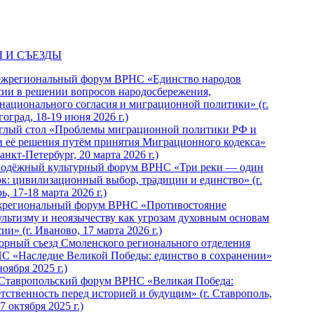
 И СЪЕЗДЫ
ежрегиональный форум ВРНС «Единство народов
сии в решении вопросов народосбережения,
национального согласия и миграционной политики» (г.
оград, 18-19 июня 2026 г.)
глый стол «Проблемы миграционной политики РФ и
и её решения путём принятия Миграционного кодекса»
Санкт-Петербург, 20 марта 2026 г.)
одёжный культурный форум ВРНС «Три реки — один
ок: цивилизационный выбор, традиции и единство» (г.
ь, 17-18 марта 2026 г.)
региональный форум ВРНС «Противостояние
ультизму и неоязычеству как угрозам духовным основам
ии» (г. Иваново, 17 марта 2026 г.)
орный съезд Смоленского регионального отделения
С «Наследие Великой Победы: единство в сохранении»
ноября 2025 г.)
 Ставропольский форум ВРНС «Великая Победа:
етственность перед историей и будущим» (г. Ставрополь,
7 октября 2025 г.)