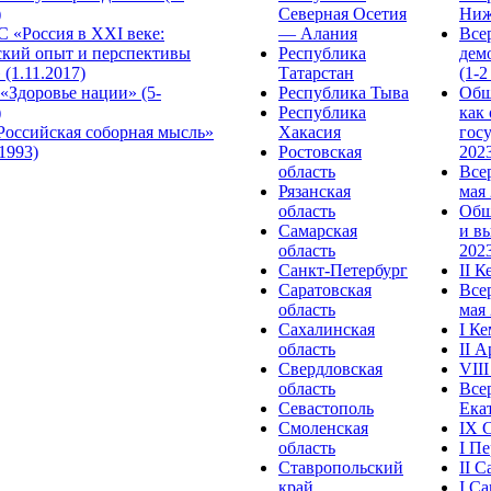
)
Северная Осетия
Ниж
 «Россия в XXI веке:
— Алания
Все
ский опыт и перспективы
Республика
дем
 (1.11.2017)
Татарстан
(1-2
«Здоровье нации» (5-
Республика Тыва
Общ
)
Республика
как
Российская соборная мысль»
Хакасия
гос
.1993)
Ростовская
2023
область
Все
Рязанская
мая 
область
Общ
Самарская
и в
область
2023
Санкт-Петербург
II 
Саратовская
Все
область
мая 
Сахалинская
I К
область
II 
Свердловская
VII
область
Все
Севастополь
Ека
Смоленская
IX 
область
I П
Ставропольский
II 
край
I С