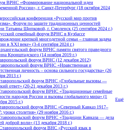
ум ВРНС «Формирование национальной идеи
ременной России», г. Санкт-Петербург (18 октября 2024
ероссийская конференция «Русский мир против
изма». Форум по защите традиционных ценностей
ни Татьяны Щипковой, г. Смоленск (25 сентября 2024 г.)
Русский семейный форум ВРНС в Кузбассе
зрождение крепкой многодетной семьи – главная задача
ии в XXI веке» (3-4 сентября 2024 г.)
 Архангельский форум ВРНС памяти святого праведного
нна Кронштадского (14 ноября 2019 г.)
тавропольский форум ВРНС (12 декабря 2012)
Ставропольский форум ВРНС «Нравственная и
тственная личность – основа сильного государства» (26
ря 2013 г.)
 Ставропольский форум ВРНС «Глобальные вызовы —
кий ответ» (20-21 декабря 2013 г.)
Ставропольский форум ВРНС «Традиционные семейные
ности народов России и вызовы глобального мира» (1
Ещё
бря 2015 г.)
тавропольский форум ВРНС «Северный Кавказ 1917–
: уроки столетия» (29 ноября 2016 г.)
Ставропольский форум ВРНС «Традиции Кавказа — дела
й доброй воли» (13 декабря 2018 г.)
 Ставропольский форум ВHС «Русский язык в