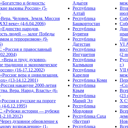
Богатство и бедность:
Адыгея
меж
кие вызовы России» (5-
Республика
Вто
)
Алтай
июля
Вера. Человек. Земля. Миссия
Республика
Собо
XXI веке» (4-6.04.2006)
Башкортостан
Собо
«Единство народов,
Республика
Дон
ость людей — залог Победы
Бурятия
нра
змом и терроризмом» (9-
Республика
Дону
5)
Дагестан
VI 
С «Россия и православный
Республика
вос
.02.2004)
Ингушетия
(2 н
«Вера и труд: духовно-
Республика
Рус
ые традиции и экономическое
Калмыкия
г.)
оссии» (16-17.12.2002)
Республика
VII
Россия: вера и цивилизация.
Карелия
меж
ох» (13-14.12.2001)
Республика Коми
Пер
Россия накануне 2000-летия
Республика
«Сох
тва. Вера. Народ. Власть» (6-
Крым
Все
)
Республика
(23 
«Россия и русские на пороге
Марий Эл
X С
 (4-6.12.1995)
Республика
отве
 «Рубежи истории — рубежи
Мордовия
Все
1-2.10.2012)
Республика Саха
дем
Через духовное обновление к
(Якутия)
Ново
ьному возрождению» (1-
Республика
Все