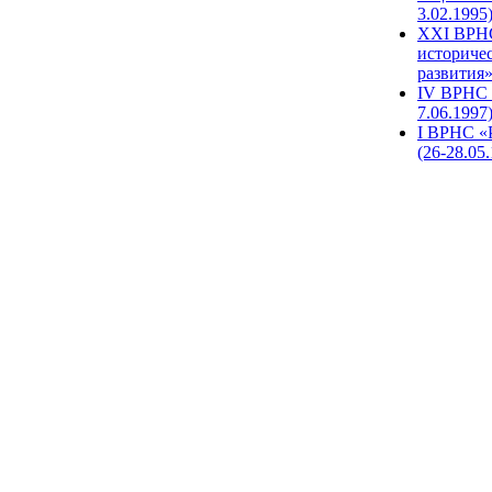
3.02.1995
XХI ВРНС
историче
развития»
IV ВРНС 
7.06.1997
I ВРНС «
(26-28.05