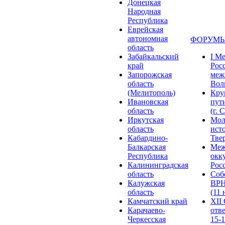
Донецкая
Народная
Республика
Еврейская
автономная
ФОРУМЫ
область
Забайкальский
I М
край
Рос
Запорожская
меж
область
Волг
(Мелитополь)
Кру
Ивановская
пут
область
(г. 
Иркутская
Мол
область
ист
Кабардино-
Твер
Балкарская
Меж
Республика
окк
Калининградская
Росс
область
Соб
Калужская
ВРН
область
(11 
Камчатский край
XII
Карачаево-
отв
Черкесская
15-1