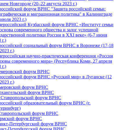
нем Новгороде (20–22 августа 2023 г.)
российский форум ВРНС "Защита российской семьи:
ографическая и миграционная политика" в Калиниграде
 июля 2023 г.)
ероссийский Кузбасский форум ВРНС «Институт семьи
 основа современного общества и залог успешной
ударственной политики России в ХХI веке» (6-7 июня
 г.)
российский социальный форум ВРНС в Воронеже (17-18
2023 г.)
ероссийская научно-практическая конференция «Россия
ызовы современного мира» (Республика Коми, 27 апреля
 г.)
Кемеровский форум ВРНС
российский форум ВРНС «Русский мир» в Луганске (12
2023 г.)
емеровский форум ВРНС
Архангельский форум ВРНС
I Ставропольский форум ВРНС
российский образовательный форум ВРНС (г.
теринбург)
Ставропольский форум ВРНС
ермский форум ВРНС
Санкт-Петербургский форум ВРНС
анкт-Петербургский форум ВРНС