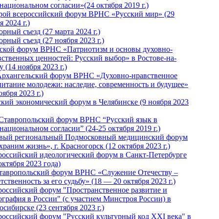
национальном согласии»(24 октября 2019 г.)
рой всероссийский форум ВРНС «Русский мир» (29
 2024 г.)
рный съезд (27 марта 2024 г.)
рный съезд (27 ноября 2023 г.)
ской форум ВРНС «Патриотизм и основы духовно-
вственных ценностей: Русский выбор» в Ростове-на-
 (14 ноября 2023 г.)
Архангельский форум ВРНС «Духовно-нравственное
питание молодежи: наследие, современность и будущее»
оября 2023 г.)
ский экономический форум в Челябинске (9 ноября 2023
 Ставропольский форум ВРНС “Русский язык в
национальном согласии” (24-25 октября 2019 г.)
вый региональный Подмосковный медицинский форум
раним жизнь», г. Красногорск (12 октября 2023 г.)
российский идеологический форум в Санкт-Петербурге
октября 2023 года)
тавропольский форум ВРНС «Служение Отечеству –
тственность за его судьбу» (18 — 20 октября 2023 г.)
российский форум "Пространственное развитие и
ография в России" (с участием Минстроя России) в
сибирске (23 сентября 2023 г.)
российский форум "Русский культурный код XXI века" в