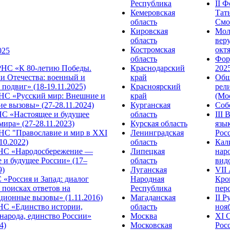
Республика
II 
Кемеровская
Тат
область
Смол
Кировская
Мол
область
веру
Костромская
октя
025
область
Фор
НС «К 80-летию Победы.
Краснодарский
2025
и Отечества: военный и
край
Общ
подвиг» (18-19.11.2025)
Красноярский
рел
С «Русский мир: Внешние и
край
(Мос
е вызовы» (27-28.11.2024)
Курганская
Собо
 «Настоящее и будущее
область
III
мира» (27-28.11.2023)
Курская область
язы
С "Православие и мир в XXI
Ленинградская
Росс
.10.2022)
область
Кал
НС «Народосбережение —
Липецкая
нар
 и будущее России» (17–
область
видо
9)
Луганская
VII
«Россия и Запад: диалог
Народная
Кро
 поисках ответов на
Республика
перс
ционные вызовы» (1.11.2016)
Магаданская
II 
НС «Единство истории,
область
нояб
народа, единство России»
Москва
ХI 
4)
Московская
Росс