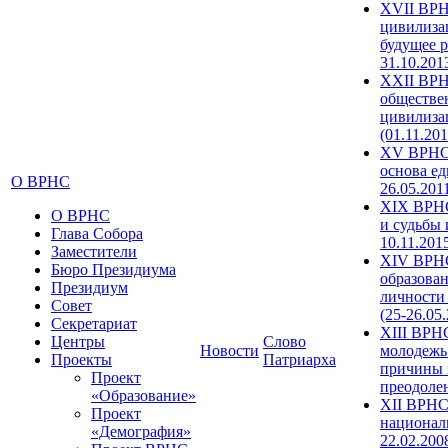
XVII ВРН
цивилиза
будущее р
31.10.201
XXII ВРН
обществе
цивилиза
(01.11.201
XV ВРНС 
основа ед
О ВРНС
26.05.201
XIX ВРНС
О ВРНС
и судьбы 
Глава Собора
10.11.201
Заместители
XIV ВРН
Бюро Президиума
образова
Президиум
личности
Совет
(25-26.05
Секретариат
XIII ВРН
Центры
Слово
Новости
молодежь
Проекты
Патриарха
причины 
Проект
преодолен
«Образование»
XII ВРНС
Проект
националь
«Демография»
22.02.200