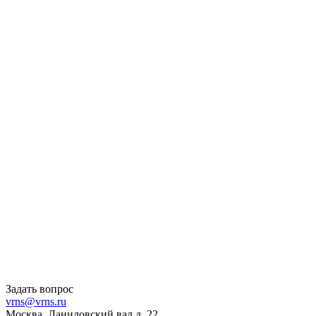
Задать вопрос
vrns@vrns.ru
Москва, Даниловский вал д. 22