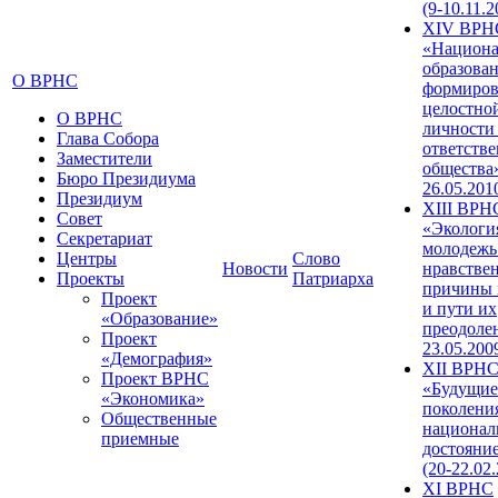
(9-10.11.2
XIV ВРН
«Национа
образован
О ВРНС
формиров
целостно
О ВРНС
личности
Глава Собора
ответств
Заместители
общества»
Бюро Президиума
26.05.201
Президиум
XIII ВРН
Совет
«Экологи
Секретариат
молодежь
Центры
Слово
Новости
нравстве
Проекты
Патриарха
причины 
Проект
и пути их
«Образование»
преодолен
Проект
23.05.200
«Демография»
XII ВРН
Проект ВРНС
«Будущие
«Экономика»
поколени
Общественные
национал
приемные
достояни
(20-22.02
XI ВРНС