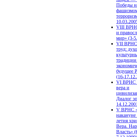
Победы н
фашизмом
терроризм
10.03.200
VIII ВРН
и правос
мир» (3-5
VII ВРНС
труд: дух
культурн
традиции
экономич
будущее 
(16-17.12
VI ВРНС 
вера и
цивилиза
Диалог эп
14.12.200
V ВРНС «
накануне 
летия хри
Вера. Нар
Власть» (