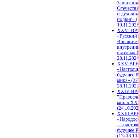
Защитни
Отечеств
и духовн
подвиг» (
19.11.202
XXVI В
«Русский
Внешние
внутренн
вызовы» (
28.11.202
XXV ВР
«Настоящ
будущее 
мира» (27
28.11.202
XXIV В
"Правосл
мир в XXI
(24.10.20
XXIII В
«Народос
— настоя
будущее 
(17–18.10