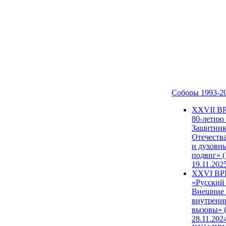
Соборы 1993-2
ХХVII В
80-летию
Защитни
Отечеств
и духовн
подвиг» (
19.11.202
XXVI В
«Русский
Внешние
внутренн
вызовы» (
28.11.202