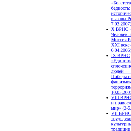
«Богатств
бедность:
историче
вызовы Ро
7.03.2007
X ВРНС «
Человек. 
Миссия Р
XXI веке»
6.04.2006
IX ВРНС
«Единств
сплоченн
людей — 
Победы н
фашизмом
терроризм
10.03.200
VIII ВРН
и правос
мир» (3-5
VII ВРНС
труд: дух
культурн
традиции