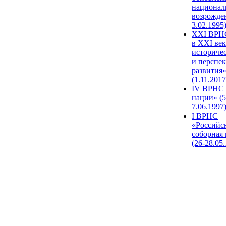
национал
возрожде
3.02.1995
XХI ВРНС
в XXI век
историче
и перспе
развития
(1.11.2017
IV ВРНС 
нации» (5
7.06.1997
I ВРНС
«Российс
соборная
(26-28.05