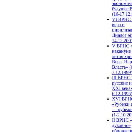
экономич
будущее 
(16-17.12
VI ВРНС 
вера и
цивилиза
Диалог эп
14.12.200
V ВРНС «
накануне 
летия хри
Вера. Нар
Власть» (
7.12.1999
III ВРНС 
русские н
XXI века»
6.12.1995
XVI ВРН
«Рубежи 
— рубежи
(1-2.10.20
II ВРНС 
духовное
обновлен