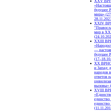
XXV ВР
«Настоящ
будущее 
мира» (27
28.11.202
XXIV В
"Правосл
мир в XXI
(24.10.20
XXIII В
«Народос
— настоя
будущее 
(17–18.10
XX ВРНС
и Запад: 
народов в
ответов н
цивилиза
вызовы» (
XVIII В
«Единств
единство 
единство
(11.11.201