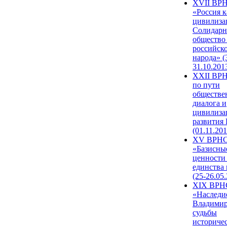
XVII ВР
«Россия к
цивилиза
Солидарн
общество
российск
народа» (
31.10.201
XXII ВРН
по пути
обществе
диалога и
цивилиза
развития
(01.11.201
XV ВРН
«Базисны
ценности
единства
(25-26.05.
XIX ВРН
«Наследи
Владимир
судьбы
историче