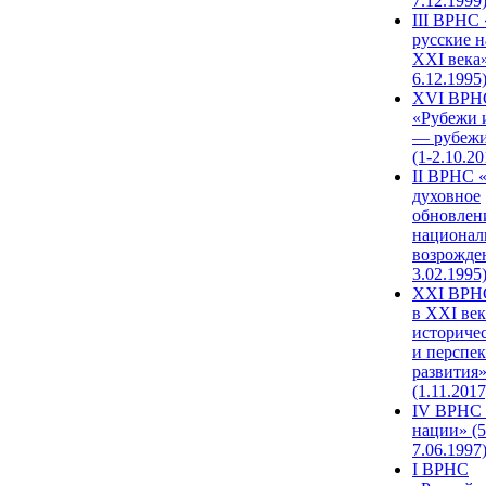
7.12.1999
III ВРНС 
русские н
XXI века»
6.12.1995
XVI ВРН
«Рубежи 
— рубежи
(1-2.10.20
II ВРНС 
духовное
обновлен
национал
возрожде
3.02.1995
XХI ВРНС
в XXI век
историче
и перспе
развития
(1.11.2017
IV ВРНС 
нации» (5
7.06.1997
I ВРНС