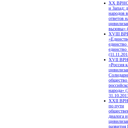
XX ВРНС
и Запад: 
народов в
ответов н
цивилиза
вызовы» (
XVIII В
«Единств
единство 
единство
(11.11.201
XVII ВР
«Россия к
цивилиза
Солидарн
общество
российск
народа» (
31.10.201
XXII ВРН
по пути
обществе
диалога и
цивилиза
развития