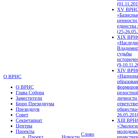
(01.11.201
XV ВРН
«Базисны
ценности
единства
(25-26.05.
XIX ВРН
«Наследи
Владимир
судьбы
историче
(9-10.11.2
XIV ВРН
«Национа
О ВРНС
образован
О ВРНС
формиров
Глава Собора
целостно
Заместители
личности
Бюро Президиума
ответств
Президиум
общества»
Совет
26.05.201
Секретариат
XIII ВРН
Центры
«Экологи
Проекты
молодежь
Слово
Проект
Новости
нравстве