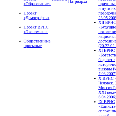
Патриарха
«Образование»
причины 
—
и пути их
Проект
преодолен
«Демография»
23.05.200
—
XII ВРН
Проект ВРНС
«Будущие
«Экономика»
поколени
—
национал
Общественные
достояни
приемные
(20-22.02
XI ВРНС
«Богатств
бедность:
историче
вызовы Ро
7.03.2007
X ВРНС «
Человек. 
Миссия Р
XXI веке»
6.04.2006
IX ВРНС
«Единств
сплоченн
людей — 