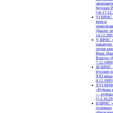
экономич
будущее 
(16-17.12
VI ВРНС 
вера и
цивилиза
Диалог эп
14.12.200
V ВРНС «
накануне 
летия хри
Вера. Нар
Власть» (
7.12.1999
III ВРНС 
русские н
XXI века»
6.12.1995
XVI ВРН
«Рубежи 
— рубежи
(1-2.10.20
II ВРНС 
духовное
обновлен