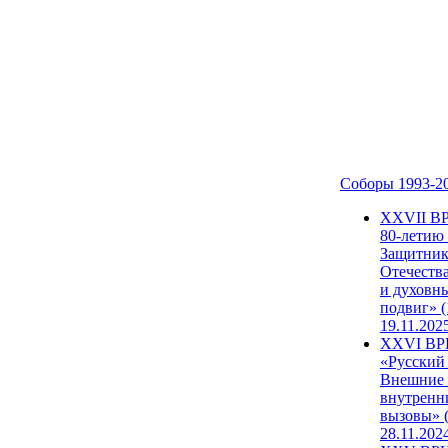
Соборы 1993-2
ХХVII В
80-летию
Защитни
Отечеств
и духовн
подвиг» (
19.11.202
XXVI В
«Русский
Внешние
внутренн
вызовы» (
28.11.202