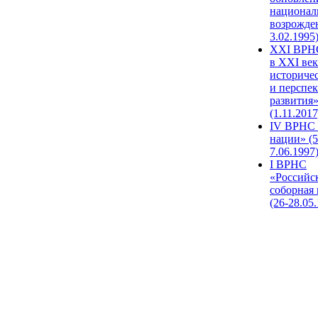
национал
возрожде
3.02.1995
XХI ВРНС
в XXI век
историче
и перспе
развития
(1.11.2017
IV ВРНС 
нации» (5
7.06.1997
I ВРНС
«Российс
соборная
(26-28.05