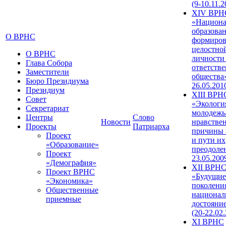
(9-10.11.2
XIV ВРН
«Национа
образован
О ВРНС
формиров
целостно
О ВРНС
личности
Глава Собора
ответств
Заместители
общества»
Бюро Президиума
26.05.201
Президиум
XIII ВРН
Совет
«Экологи
Секретариат
молодежь
Центры
Слово
Новости
нравстве
Проекты
Патриарха
причины 
Проект
и пути их
«Образование»
преодолен
Проект
23.05.200
«Демография»
XII ВРН
Проект ВРНС
«Будущие
«Экономика»
поколени
Общественные
национал
приемные
достояни
(20-22.02
XI ВРНС