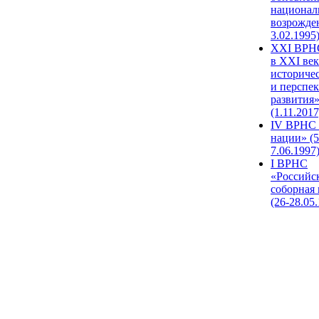
национал
возрожде
3.02.1995
XХI ВРНС
в XXI век
историче
и перспе
развития
(1.11.2017
IV ВРНС 
нации» (5
7.06.1997
I ВРНС
«Российс
соборная
(26-28.05