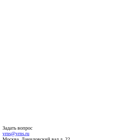
Задать вопрос
vrns@vrns.ru
Москва, Даниловский вал д. 22