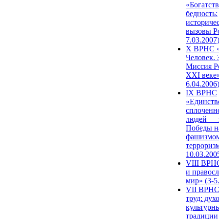
«Богатств
бедность:
историче
вызовы Ро
7.03.2007
X ВРНС «
Человек. 
Миссия Р
XXI веке»
6.04.2006
IX ВРНС
«Единств
сплоченн
людей — 
Победы н
фашизмом
терроризм
10.03.200
VIII ВРН
и правос
мир» (3-5
VII ВРНС
труд: дух
культурн
традиции