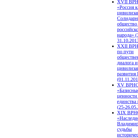
XVII ВР
«Россия к
цивилиза
Солидарн
общество
российск
народа» (
31.10.201
XXII ВРН
по пути
обществе
диалога и
цивилиза
развития
(01.11.201
XV ВРН
«Базисны
ценности
единства
(25-26.05.
XIX ВРН
«Наследи
Владимир
судьбы
историче