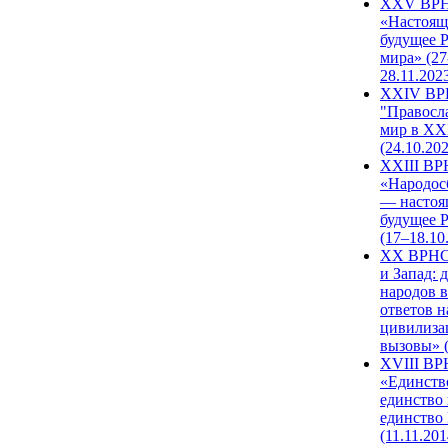
XXV ВР
«Настоящ
будущее 
мира» (27
28.11.202
XXIV В
"Правосл
мир в XXI
(24.10.20
XXIII В
«Народос
— настоя
будущее 
(17–18.10
XX ВРНС
и Запад: 
народов в
ответов н
цивилиза
вызовы» (
XVIII В
«Единств
единство 
единство
(11.11.201