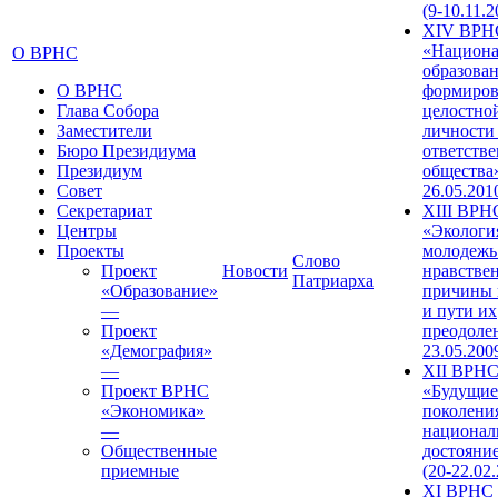
(9-10.11.2
XIV ВРН
«Национа
О ВРНС
образован
О ВРНС
формиров
Глава Собора
целостно
Заместители
личности
Бюро Президиума
ответств
Президиум
общества»
Совет
26.05.201
Секретариат
XIII ВРН
Центры
«Экологи
Проекты
молодежь
Слово
Проект
Новости
нравстве
Патриарха
«Образование»
причины 
—
и пути их
Проект
преодолен
«Демография»
23.05.200
—
XII ВРН
Проект ВРНС
«Будущие
«Экономика»
поколени
—
национал
Общественные
достояни
приемные
(20-22.02
XI ВРНС