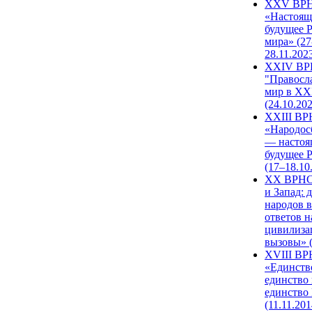
XXV ВР
«Настоящ
будущее 
мира» (27
28.11.202
XXIV В
"Правосл
мир в XXI
(24.10.20
XXIII В
«Народос
— настоя
будущее 
(17–18.10
XX ВРНС
и Запад: 
народов в
ответов н
цивилиза
вызовы» (
XVIII В
«Единств
единство 
единство
(11.11.201