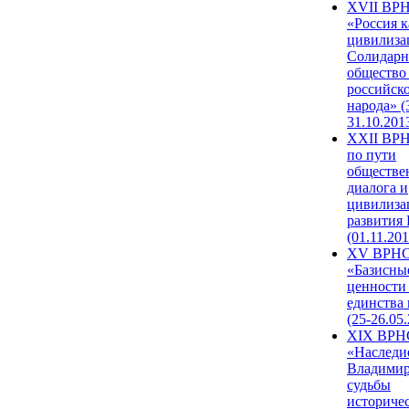
XVII ВР
«Россия к
цивилиза
Солидарн
общество
российск
народа» (
31.10.201
XXII ВРН
по пути
обществе
диалога и
цивилиза
развития
(01.11.201
XV ВРН
«Базисны
ценности
единства
(25-26.05.
XIX ВРН
«Наследи
Владимир
судьбы
историче