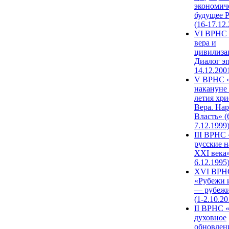
экономич
будущее 
(16-17.12
VI ВРНС 
вера и
цивилиза
Диалог эп
14.12.200
V ВРНС «
накануне 
летия хри
Вера. Нар
Власть» (
7.12.1999
III ВРНС 
русские н
XXI века»
6.12.1995
XVI ВРН
«Рубежи 
— рубежи
(1-2.10.20
II ВРНС 
духовное
обновлен