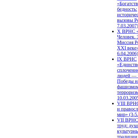
«Богатств
бедность:
историче
вызовы Ро
7.03.2007
X ВРНС «
Человек. 
Миссия Р
XXI веке»
6.04.2006
IX ВРНС
«Единств
сплоченн
людей — 
Победы н
фашизмом
терроризм
10.03.200
VIII ВРН
и правос
мир» (3-5
VII ВРНС
труд: дух
культурн
традиции