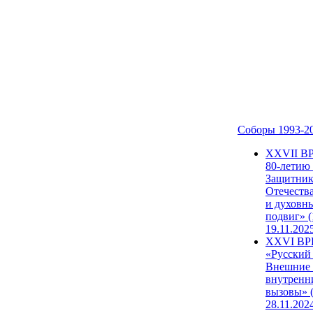
Соборы 1993-2
ХХVII В
80-летию
Защитни
Отечеств
и духовн
подвиг» (
19.11.202
XXVI В
«Русский
Внешние
внутренн
вызовы» (
28.11.202