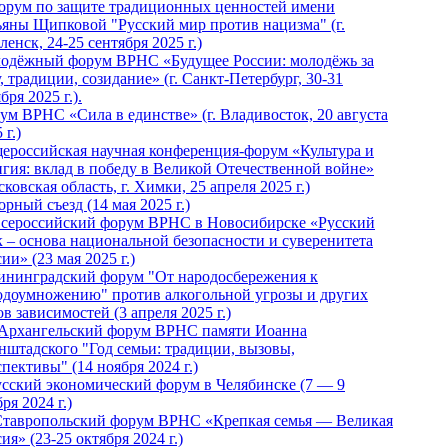
Форум по защите традиционных ценностей имени
ьяны Щипковой "Русский мир против нацизма" (г.
енск, 24-25 сентября 2025 г.)
одёжный форум ВРНС «Будущее России: молодёжь за
, традиции, созидание» (г. Санкт-Петербург, 30-31
бря 2025 г.).
ум ВРНС «Сила в единстве» (г. Владивосток, 20 августа
 г.)
ероссийская научная конференция-форум «Культура и
игия: вклад в победу в Великой Отечественной войне»
ковская область, г. Химки, 25 апреля 2025 г.)
рный съезд (14 мая 2025 г.)
 Всероссийский форум ВРНС в Новосибирске «Русский
к – основа национальной безопасности и суверенитета
ии» (23 мая 2025 г.)
ининградский форум "От народосбережения к
одоумножению" против алкогольной угрозы и других
в зависимостей (3 апреля 2025 г.)
 Архангельский форум ВРНС памяти Иоанна
нштадского "Год семьи: традиции, вызовы,
пективы" (14 ноября 2024 г.)
Русский экономический форум в Челябинске (7 — 9
ря 2024 г.)
Ставропольский форум ВРНС «Крепкая семья — Великая
ия» (23-25 октября 2024 г.)