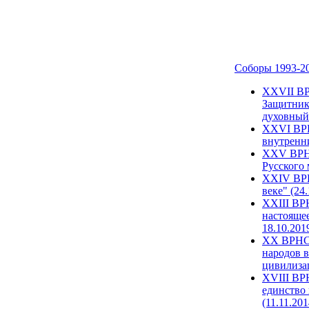
Соборы 1993-2
ХХVII ВР
Защитник
духовный 
XXVI ВРН
внутренни
XXV ВРНС
Русского 
XXIV ВРН
веке" (24
XXIII ВР
настоящее
18.10.201
XX ВРНС 
народов в
цивилиза
XVIII ВР
единство 
(11.11.201