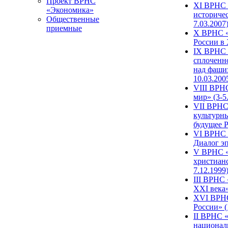
Проект ВРНС
XI ВРНС «
«Экономика»
историчес
Общественные
7.03.2007
приемные
X ВРНС «
России в 
IX ВРНС 
сплоченн
над фаши
10.03.200
VIII ВРН
мир» (3-5
VII ВРНС 
культурн
будущее Р
VI ВРНС «
Диалог эп
V ВРНС «
христианс
7.12.1999
III ВРНС 
XXI века»
XVI ВРНС
России» (
II ВРНС «
национал