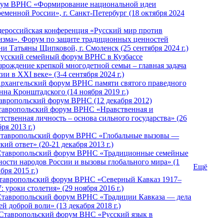
ум ВРНС «Формирование национальной идеи
ременной России», г. Санкт-Петербург (18 октября 2024
ероссийская конференция «Русский мир против
изма». Форум по защите традиционных ценностей
ни Татьяны Щипковой, г. Смоленск (25 сентября 2024 г.)
Русский семейный форум ВРНС в Кузбассе
зрождение крепкой многодетной семьи – главная задача
ии в XXI веке» (3-4 сентября 2024 г.)
 Архангельский форум ВРНС памяти святого праведного
нна Кронштадского (14 ноября 2019 г.)
тавропольский форум ВРНС (12 декабря 2012)
Ставропольский форум ВРНС «Нравственная и
тственная личность – основа сильного государства» (26
ря 2013 г.)
 Ставропольский форум ВРНС «Глобальные вызовы —
кий ответ» (20-21 декабря 2013 г.)
Ставропольский форум ВРНС «Традиционные семейные
ности народов России и вызовы глобального мира» (1
Ещё
бря 2015 г.)
тавропольский форум ВРНС «Северный Кавказ 1917–
: уроки столетия» (29 ноября 2016 г.)
Ставропольский форум ВРНС «Традиции Кавказа — дела
й доброй воли» (13 декабря 2018 г.)
 Ставропольский форум ВHС «Русский язык в