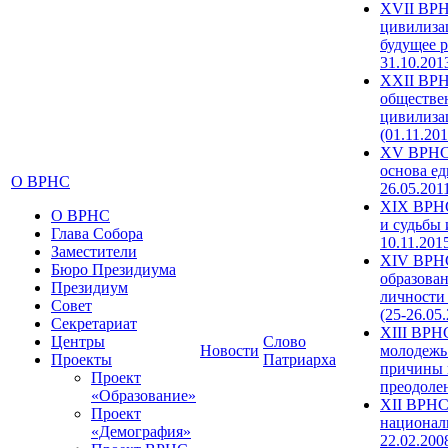
XVII ВРН
цивилиза
будущее р
31.10.201
XXII ВРН
обществе
цивилиза
(01.11.201
XV ВРНС 
основа ед
О ВРНС
26.05.201
XIX ВРНС
О ВРНС
и судьбы 
Глава Собора
10.11.201
Заместители
XIV ВРН
Бюро Президиума
образова
Президиум
личности
Совет
(25-26.05
Секретариат
XIII ВРН
Центры
Слово
Новости
молодежь
Проекты
Патриарха
причины 
Проект
преодолен
«Образование»
XII ВРНС
Проект
националь
«Демография»
22.02.200