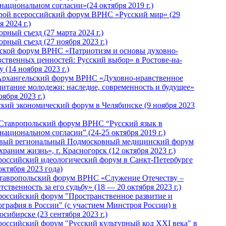
национальном согласии»(24 октября 2019 г.)
рой всероссийский форум ВРНС «Русский мир» (29
 2024 г.)
рный съезд (27 марта 2024 г.)
рный съезд (27 ноября 2023 г.)
ской форум ВРНС «Патриотизм и основы духовно-
вственных ценностей: Русский выбор» в Ростове-на-
 (14 ноября 2023 г.)
Архангельский форум ВРНС «Духовно-нравственное
питание молодежи: наследие, современность и будущее»
оября 2023 г.)
ский экономический форум в Челябинске (9 ноября 2023
 Ставропольский форум ВРНС “Русский язык в
национальном согласии” (24-25 октября 2019 г.)
вый региональный Подмосковный медицинский форум
раним жизнь», г. Красногорск (12 октября 2023 г.)
российский идеологический форум в Санкт-Петербурге
октября 2023 года)
тавропольский форум ВРНС «Служение Отечеству –
тственность за его судьбу» (18 — 20 октября 2023 г.)
российский форум "Пространственное развитие и
ография в России" (с участием Минстроя России) в
сибирске (23 сентября 2023 г.)
российский форум "Русский культурный код XXI века" в