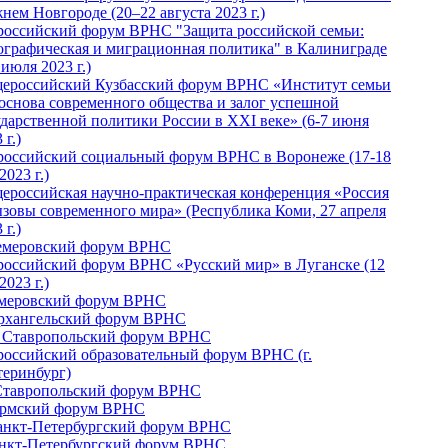
нем Новгороде (20–22 августа 2023 г.)
российский форум ВРНС "Защита российской семьи:
ографическая и миграционная политика" в Калиниграде
 июля 2023 г.)
ероссийский Кузбасский форум ВРНС «Институт семьи
 основа современного общества и залог успешной
ударственной политики России в ХХI веке» (6-7 июня
 г.)
российский социальный форум ВРНС в Воронеже (17-18
2023 г.)
ероссийская научно-практическая конференция «Россия
ызовы современного мира» (Республика Коми, 27 апреля
 г.)
Кемеровский форум ВРНС
российский форум ВРНС «Русский мир» в Луганске (12
2023 г.)
емеровский форум ВРНС
Архангельский форум ВРНС
I Ставропольский форум ВРНС
российский образовательный форум ВРНС (г.
теринбург)
Ставропольский форум ВРНС
ермский форум ВРНС
Санкт-Петербургский форум ВРНС
анкт-Петербургский форум ВРНС