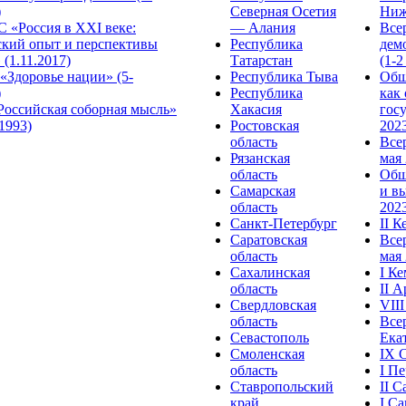
)
Северная Осетия
Ниж
 «Россия в XXI веке:
— Алания
Все
ский опыт и перспективы
Республика
дем
 (1.11.2017)
Татарстан
(1-2
«Здоровье нации» (5-
Республика Тыва
Общ
)
Республика
как
Российская соборная мысль»
Хакасия
гос
.1993)
Ростовская
2023
область
Все
Рязанская
мая 
область
Общ
Самарская
и в
область
2023
Санкт-Петербург
II 
Саратовская
Все
область
мая 
Сахалинская
I К
область
II 
Свердловская
VII
область
Все
Севастополь
Ека
Смоленская
IX 
область
I П
Ставропольский
II 
край
I С