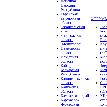
Донецкая
Народная
Республика
Еврейская
автономная
ФОРУМЫ
область
Забайкальский
I М
край
Рос
Запорожская
меж
область
Волг
(Мелитополь)
Кру
Ивановская
пут
область
(г. 
Иркутская
Мол
область
ист
Кабардино-
Твер
Балкарская
Меж
Республика
окк
Калининградская
Росс
область
Соб
Калужская
ВРН
область
(11 
Камчатский край
XII
Карачаево-
отв
Черкесская
15-1