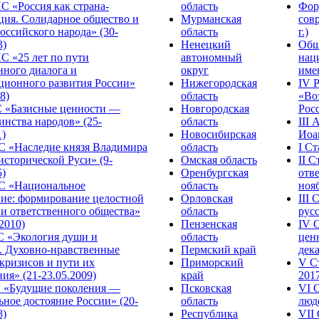
С «Россия как страна-
область
Фор
ция. Солидарное общество и
Мурманская
сов
оссийского народа» (30-
область
г.)
3)
Ненецкий
Общ
С «25 лет по пути
автономный
нац
нного диалога и
округ
име
ционного развития России»
Нижегородская
IV 
8)
область
«Во
«Базисные ценности —
Новгородская
Росс
инства народов» (25-
область
III
1)
Новосибирская
Иоа
 «Наследие князя Владимира
область
I С
исторической Руси» (9-
Омская область
II 
5)
Оренбургская
отве
С «Национальное
область
нояб
ние: формирование целостной
Орловская
III
 и ответственного общества»
область
русс
.2010)
Пензенская
IV 
С «Экология души и
область
цен
. Духовно-нравственные
Пермский край
дека
кризисов и пути их
Приморский
V С
ия» (21-23.05.2009)
край
2017
 «Будущие поколения —
Псковская
VI 
ное достояние России» (20-
область
люде
8)
Республика
VII