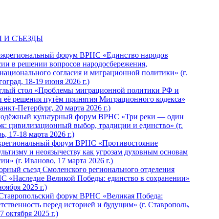
 И СЪЕЗДЫ
ежрегиональный форум ВРНС «Единство народов
сии в решении вопросов народосбережения,
национального согласия и миграционной политики» (г.
оград, 18-19 июня 2026 г.)
глый стол «Проблемы миграционной политики РФ и
и её решения путём принятия Миграционного кодекса»
Санкт-Петербург, 20 марта 2026 г.)
одёжный культурный форум ВРНС «Три реки — один
ок: цивилизационный выбор, традиции и единство» (г.
ь, 17-18 марта 2026 г.)
региональный форум ВРНС «Противостояние
ультизму и неоязычеству как угрозам духовным основам
ии» (г. Иваново, 17 марта 2026 г.)
орный съезд Смоленского регионального отделения
С «Наследие Великой Победы: единство в сохранении»
ноября 2025 г.)
 Ставропольский форум ВРНС «Великая Победа:
етственность перед историей и будущим» (г. Ставрополь,
7 октября 2025 г.)