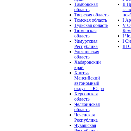
Тамбовская
II 
область
глав
Тверская область
нояб
Томская область
I А
Тульская область
V О
Тюменская
Кеме
область
I Ч
Удмуртская
I С
Республика
III
Ульяновская
область
Хабаровский
край
Ханты-
Мансийский
автономный
округ — Югра
Херсонская
область
Челябинская
область
Чеченская
Республика
Чувашская
Рeспублика