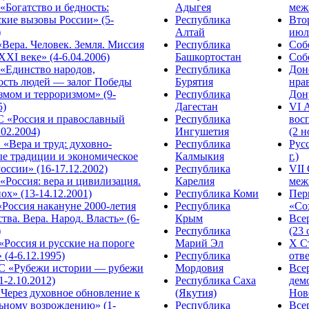
Богатство и бедность:
Адыгея
меж
кие вызовы России» (5-
Республика
Вто
)
Алтай
июля
Вера. Человек. Земля. Миссия
Республика
Собо
XXI веке» (4-6.04.2006)
Башкортостан
Собо
«Единство народов,
Республика
Дон
ость людей — залог Победы
Бурятия
нра
змом и терроризмом» (9-
Республика
Дону
5)
Дагестан
VI 
С «Россия и православный
Республика
вос
.02.2004)
Ингушетия
(2 н
«Вера и труд: духовно-
Республика
Рус
ые традиции и экономическое
Калмыкия
г.)
оссии» (16-17.12.2002)
Республика
VII
Россия: вера и цивилизация.
Карелия
меж
ох» (13-14.12.2001)
Республика Коми
Пер
Россия накануне 2000-летия
Республика
«Сох
тва. Вера. Народ. Власть» (6-
Крым
Все
)
Республика
(23 
«Россия и русские на пороге
Марий Эл
X С
 (4-6.12.1995)
Республика
отве
 «Рубежи истории — рубежи
Мордовия
Все
1-2.10.2012)
Республика Саха
дем
Через духовное обновление к
(Якутия)
Ново
ьному возрождению» (1-
Республика
Все