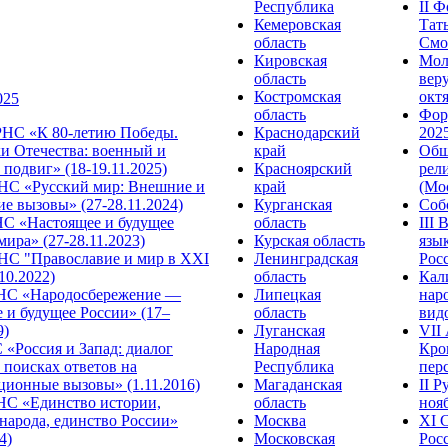
Республика
II 
Кемеровская
Тат
область
Смол
Кировская
Мол
область
веру
Костромская
октя
025
область
Фор
НС «К 80-летию Победы.
Краснодарский
2025
и Отечества: военный и
край
Общ
подвиг» (18-19.11.2025)
Красноярский
рел
С «Русский мир: Внешние и
край
(Мос
е вызовы» (27-28.11.2024)
Курганская
Собо
 «Настоящее и будущее
область
III
мира» (27-28.11.2023)
Курская область
язы
С "Православие и мир в XXI
Ленинградская
Росс
.10.2022)
область
Кал
НС «Народосбережение —
Липецкая
нар
 и будущее России» (17–
область
видо
9)
Луганская
VII
«Россия и Запад: диалог
Народная
Кро
 поисках ответов на
Республика
перс
ционные вызовы» (1.11.2016)
Магаданская
II 
НС «Единство истории,
область
нояб
народа, единство России»
Москва
ХI 
4)
Московская
Росс