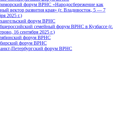
Приморский форум ВРНС «Народосбережение как
ный вектор развития края» (г. Владивосток, 5 — 7
ря 2025 г.)
рхангельский форум ВРНС
бщероссийский семейный форум ВРНС в Кузбассе (г.
рово, 16 сентября 2025 г.)
елябинский форум ВРНС
ибирский форум ВРНС
 Санкт-Петербургский форум ВРНС