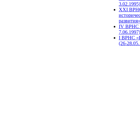
3.02.1995
XХI ВРНС
историче
развития»
IV ВРНС 
7.06.1997
I ВРНС «
(26-28.05