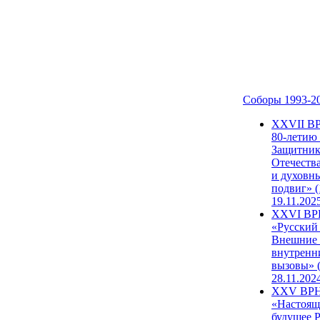
Соборы 1993-2
ХХVII В
80-летию
Защитни
Отечеств
и духовн
подвиг» (
19.11.202
XXVI В
«Русский
Внешние
внутренн
вызовы» (
28.11.202
XXV ВР
«Настоящ
будущее 