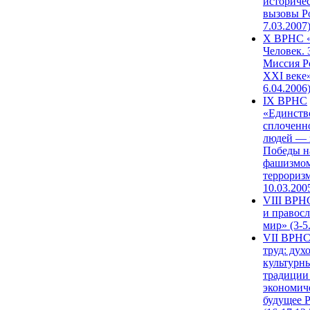
историче
вызовы Ро
7.03.2007
X ВРНС «
Человек. 
Миссия Р
XXI веке»
6.04.2006
IX ВРНС
«Единств
сплоченн
людей — 
Победы н
фашизмом
терроризм
10.03.200
VIII ВРН
и правос
мир» (3-5
VII ВРНС
труд: дух
культурн
традиции
экономич
будущее 