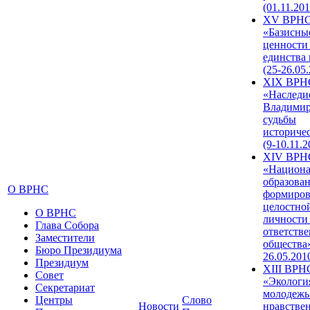
(01.11.201
XV ВРН
«Базисны
ценности
единства
(25-26.05.
XIX ВРН
«Наследи
Владимир
судьбы
историче
(9-10.11.2
XIV ВРН
«Национа
образован
О ВРНС
формиров
целостно
О ВРНС
личности
Глава Собора
ответств
Заместители
общества»
Бюро Президиума
26.05.201
Президиум
XIII ВРН
Совет
«Экологи
Секретариат
молодежь
Центры
Слово
Новости
нравстве