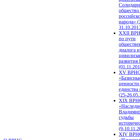
Солидарн
общество
российск
народа» (
31.10.201
XXII ВРН
по пути
обществе
диалога и
цивилиза
развития
(01.11.201
XV ВРН
«Базисны
ценности
единства
(25-26.05.
XIX ВРН
«Наследи
Владимир
судьбы
историче
(9-10.11.2
XIV ВРН
«Национа