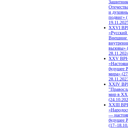
Защитни
Отечеств
и духовн
подвиг» (
19.11.202
XXVI В
«Русский
Внешние
внутренн
вызовы» (
28.11.202
XXV ВР
«Настоящ
будущее 
мира» (27
28.11.202
XXIV В
"Правосл
мир в XXI
(24.10.20
XXIII В
«Народос
— настоя
будущее 
(17–18.10