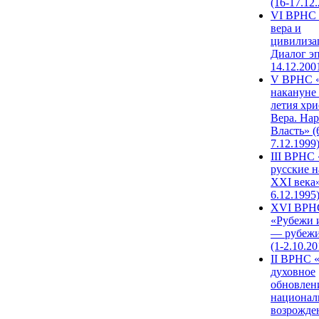
(16-17.12
VI ВРНС 
вера и
цивилиза
Диалог эп
14.12.200
V ВРНС «
накануне 
летия хри
Вера. Нар
Власть» (
7.12.1999
III ВРНС 
русские н
XXI века»
6.12.1995
XVI ВРН
«Рубежи 
— рубежи
(1-2.10.20
II ВРНС 
духовное
обновлен
национал
возрожде