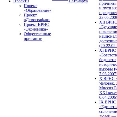
Проекты
Патриарха
причины 
Проект
и пути их
«Образование»
преодолен
Проект
23.05.200
«Демография»
XII ВРН
Проект ВРНС
«Будущие
«Экономика»
поколени
Общественные
национал
приемные
достояни
(20-22.02
XI ВРНС
«Богатств
бедность:
историче
вызовы Ро
7.03.2007
X ВРНС «
Человек. 
Миссия Р
XXI веке»
6.04.2006
IX ВРНС
«Единств
сплоченн
людей — 