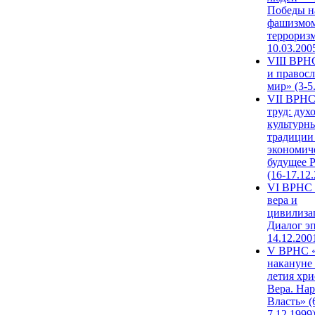
Победы н
фашизмом
терроризм
10.03.200
VIII ВРН
и правос
мир» (3-5
VII ВРНС
труд: дух
культурн
традиции
экономич
будущее 
(16-17.12
VI ВРНС 
вера и
цивилиза
Диалог эп
14.12.200
V ВРНС «
накануне 
летия хри
Вера. Нар
Власть» (
7.12.1999