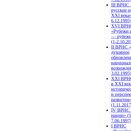
III ВРНС 
русские н
XXI века»
6.12.1995
XVI ВРН
«Рубежи 
— рубежи
(1-2.10.20
II ВРНС 
духовное
обновлен
национал
возрожде
3.02.1995
XХI ВРНС
в XXI век
историче
и перспе
развития
(1.11.2017
IV ВРНС 
нации» (5
7.06.1997
I ВРНС