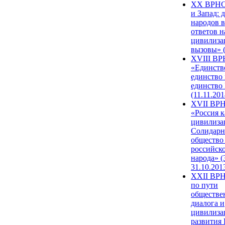
XX ВРНС
и Запад: 
народов в
ответов н
цивилиза
вызовы» (
XVIII В
«Единств
единство 
единство
(11.11.201
XVII ВР
«Россия к
цивилиза
Солидарн
общество
российск
народа» (
31.10.201
XXII ВРН
по пути
обществе
диалога и
цивилиза
развития