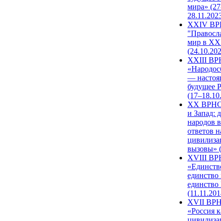
мира» (27
28.11.202
XXIV В
"Правосл
мир в XXI
(24.10.20
XXIII В
«Народос
— настоя
будущее 
(17–18.10
XX ВРНС
и Запад: 
народов в
ответов н
цивилиза
вызовы» (
XVIII В
«Единств
единство 
единство
(11.11.201
XVII ВР
«Россия к
цивилиза