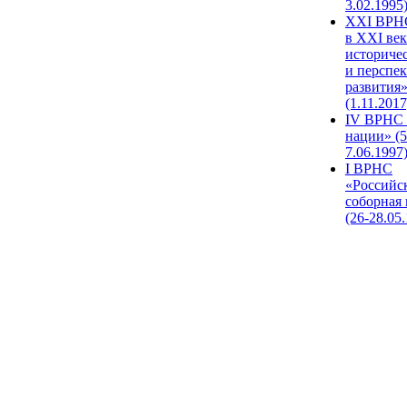
3.02.1995
XХI ВРНС
в XXI век
историче
и перспе
развития
(1.11.2017
IV ВРНС 
нации» (5
7.06.1997
I ВРНС
«Российс
соборная
(26-28.05