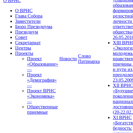
О ВРНС
образован
О ВРНС
формиров
Глава Собора
целостно
Заместители
личности
Бюро Президиума
ответств
Президиум
общества»
Совет
26.05.201
Секретариат
XIII ВРН
Центры
«Экологи
Проекты
молодежь
Слово
Проект
Новости
нравстве
Патриарха
«Образование»
причины 
—
и пути их
Проект
преодолен
«Демография»
23.05.200
—
XII ВРН
Проект ВРНС
«Будущие
«Экономика»
поколени
—
национал
Общественные
достояни
приемные
(20-22.02
XI ВРНС
«Богатств
бедность: