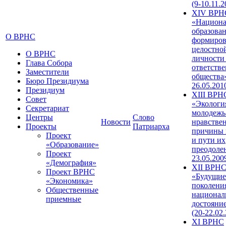
(9-10.11.2
XIV ВРН
«Национа
образован
О ВРНС
формиров
целостно
О ВРНС
личности
Глава Собора
ответств
Заместители
общества»
Бюро Президиума
26.05.201
Президиум
XIII ВРН
Совет
«Экологи
Секретариат
молодежь
Центры
Слово
Новости
нравстве
Проекты
Патриарха
причины 
Проект
и пути их
«Образование»
преодолен
Проект
23.05.200
«Демография»
XII ВРН
Проект ВРНС
«Будущие
«Экономика»
поколени
Общественные
национал
приемные
достояни
(20-22.02
XI ВРНС