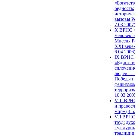
«Богатств
бедность:
историче
вызовы Ро
7.03.2007
X ВРНС «
Человек. 
Миссия Р
XXI веке»
6.04.2006
IX ВРНС
«Единств
сплоченн
людей — 
Победы н
фашизмом
терроризм
10.03.200
VIII ВРН
и правос
мир» (3-5
VII ВРНС
труд: дух
культурн
традиции