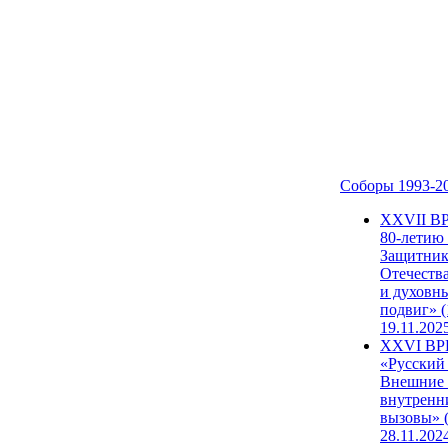
Соборы 1993-2
ХХVII В
80-летию
Защитни
Отечеств
и духовн
подвиг» (
19.11.202
XXVI В
«Русский
Внешние
внутренн
вызовы» (
28.11.202