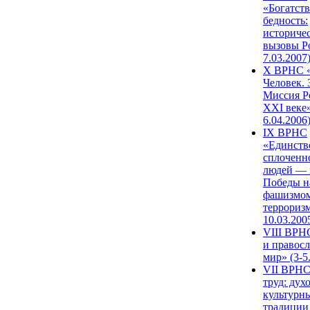
«Богатств
бедность:
историче
вызовы Ро
7.03.2007
X ВРНС «
Человек. 
Миссия Р
XXI веке»
6.04.2006
IX ВРНС
«Единств
сплоченн
людей — 
Победы н
фашизмом
терроризм
10.03.200
VIII ВРН
и правос
мир» (3-5
VII ВРНС
труд: дух
культурн
традиции