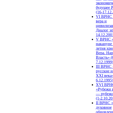
экономич
будущее 
(16-17.12
VI ВРНС 
вера и
цивилиза
Диалог эп
14.12.200
V ВРНС «
накануне 
летия хри
Вера. Нар
Власть» (
7.12.1999
III ВРНС 
русские н
XXI века»
6.12.1995
XVI ВРН
«Рубежи 
— рубежи
(1-2.10.20
II ВРНС 
духовное
обновлен