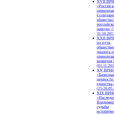
XVII ВР
«Россия к
цивилиза
Солидарн
общество
российск
народа» (
31.10.201
XXII ВРН
по пути
обществе
диалога и
цивилиза
развития
(01.11.201
XV ВРН
«Базисны
ценности
единства
(25-26.05.
XIX ВРН
«Наследи
Владимир
судьбы
историче