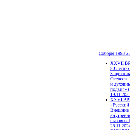
Соборы 1993-2
ХХVII В
80-летию
Защитни
Отечеств
и духовн
подвиг» (
19.11.202
XXVI В
«Русский
Внешние
внутренн
вызовы» (
28.11.202