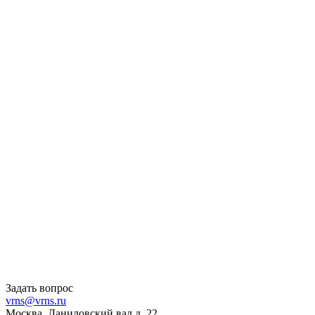
Задать вопрос
vrns@vrns.ru
Москва, Даниловский вал д. 22