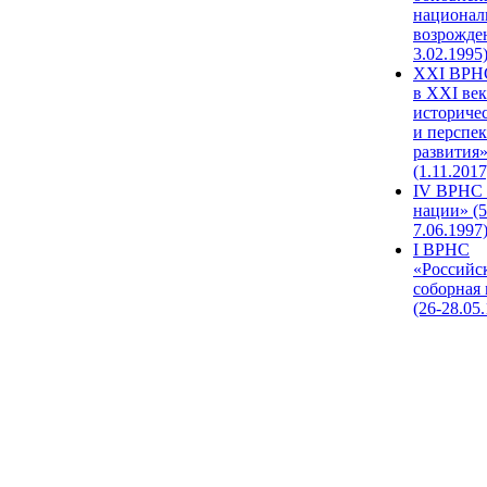
национал
возрожде
3.02.1995
XХI ВРНС
в XXI век
историче
и перспе
развития
(1.11.2017
IV ВРНС 
нации» (5
7.06.1997
I ВРНС
«Российс
соборная
(26-28.05