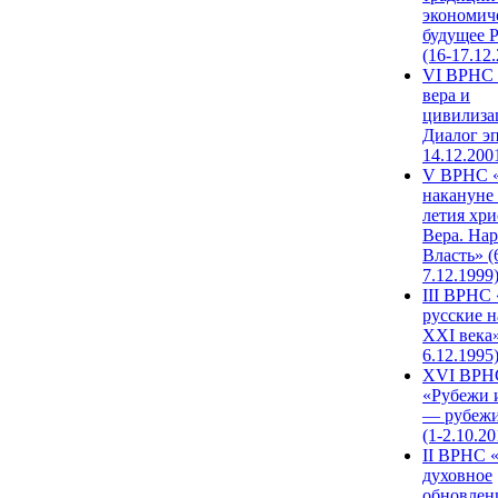
экономич
будущее 
(16-17.12
VI ВРНС 
вера и
цивилиза
Диалог эп
14.12.200
V ВРНС «
накануне 
летия хри
Вера. Нар
Власть» (
7.12.1999
III ВРНС 
русские н
XXI века»
6.12.1995
XVI ВРН
«Рубежи 
— рубежи
(1-2.10.20
II ВРНС 
духовное
обновлен