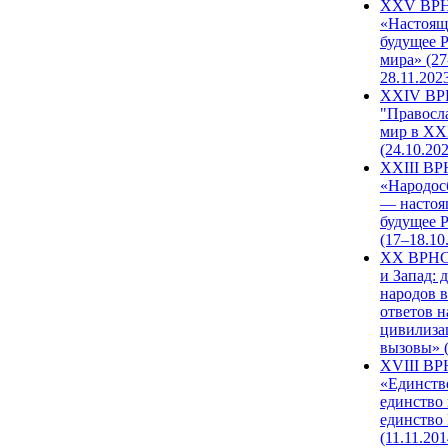
XXV ВР
«Настоящ
будущее 
мира» (27
28.11.202
XXIV В
"Правосл
мир в XXI
(24.10.20
XXIII В
«Народос
— настоя
будущее 
(17–18.10
XX ВРНС
и Запад: 
народов в
ответов н
цивилиза
вызовы» (
XVIII В
«Единств
единство 
единство
(11.11.201