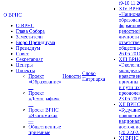
(9-10.11.2
XIV ВРН
«Национа
О ВРНС
образован
О ВРНС
формиров
Глава Собора
целостно
Заместители
личности
Бюро Президиума
ответств
Президиум
общества»
Совет
26.05.201
Секретариат
XIII ВРН
Центры
«Экологи
Проекты
молодежь
Слово
Проект
Новости
нравстве
Патриарха
«Образование»
причины 
—
и пути их
Проект
преодолен
«Демография»
23.05.200
—
XII ВРН
Проект ВРНС
«Будущие
«Экономика»
поколени
—
национал
Общественные
достояни
приемные
(20-22.02
XI ВРНС