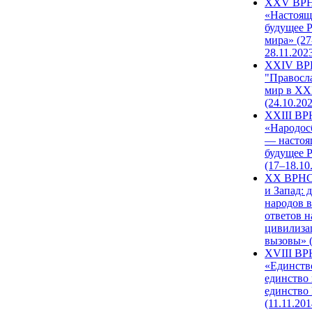
XXV ВР
«Настоящ
будущее 
мира» (27
28.11.202
XXIV В
"Правосл
мир в XXI
(24.10.20
XXIII В
«Народос
— настоя
будущее 
(17–18.10
XX ВРНС
и Запад: 
народов в
ответов н
цивилиза
вызовы» (
XVIII В
«Единств
единство 
единство
(11.11.201