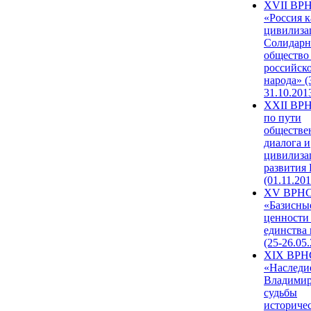
XVII ВР
«Россия к
цивилиза
Солидарн
общество
российск
народа» (
31.10.201
XXII ВРН
по пути
обществе
диалога и
цивилиза
развития
(01.11.201
XV ВРН
«Базисны
ценности
единства
(25-26.05.
XIX ВРН
«Наследи
Владимир
судьбы
историче