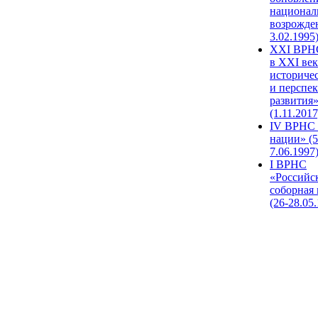
национал
возрожде
3.02.1995
XХI ВРНС
в XXI век
историче
и перспе
развития
(1.11.2017
IV ВРНС 
нации» (5
7.06.1997
I ВРНС
«Российс
соборная
(26-28.05