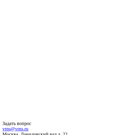
Задать вопрос
vrns@vrns.ru
Москва, Даниловский вал д. 22