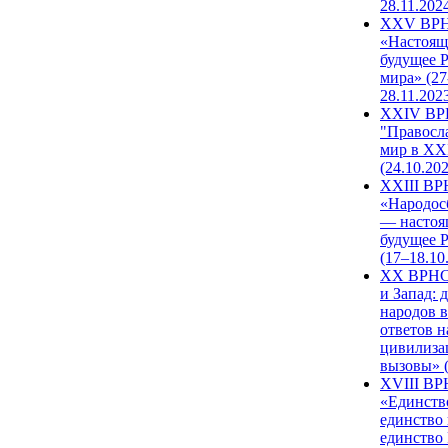
28.11.202
XXV ВР
«Настоящ
будущее 
мира» (27
28.11.202
XXIV В
"Правосл
мир в XXI
(24.10.20
XXIII В
«Народос
— настоя
будущее 
(17–18.10
XX ВРНС
и Запад: 
народов в
ответов н
цивилиза
вызовы» (
XVIII В
«Единств
единство 
единство