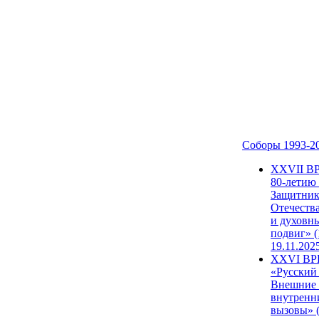
Соборы 1993-2
ХХVII В
80-летию
Защитни
Отечеств
и духовн
подвиг» (
19.11.202
XXVI В
«Русский
Внешние
внутренн
вызовы» (