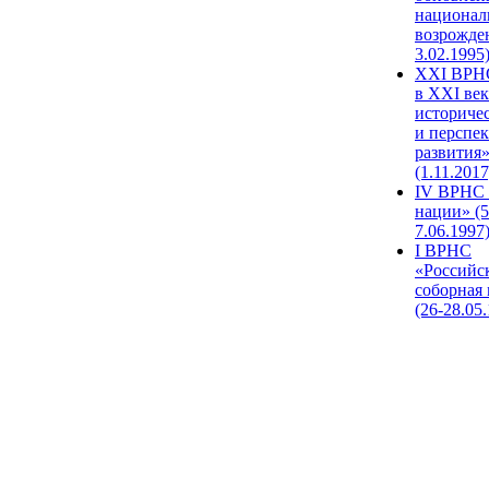
национал
возрожде
3.02.1995
XХI ВРНС
в XXI век
историче
и перспе
развития
(1.11.2017
IV ВРНС 
нации» (5
7.06.1997
I ВРНС
«Российс
соборная
(26-28.05