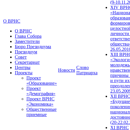
(9-10.11.2
XIV ВРН
«Национа
образован
О ВРНС
формиров
целостно
О ВРНС
личности
Глава Собора
ответств
Заместители
общества»
Бюро Президиума
26.05.201
Президиум
XIII ВРН
Совет
«Экологи
Секретариат
молодежь
Центры
Слово
Новости
нравстве
Проекты
Патриарха
причины 
Проект
и пути их
«Образование»
преодолен
Проект
23.05.200
«Демография»
XII ВРН
Проект ВРНС
«Будущие
«Экономика»
поколени
Общественные
национал
приемные
достояни
(20-22.02
XI ВРНС