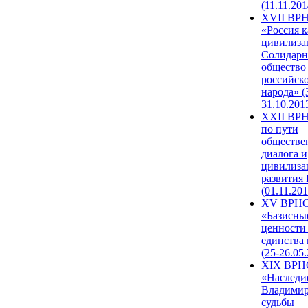
(11.11.201
XVII ВР
«Россия к
цивилиза
Солидарн
общество
российск
народа» (
31.10.201
XXII ВРН
по пути
обществе
диалога и
цивилиза
развития
(01.11.201
XV ВРН
«Базисны
ценности
единства
(25-26.05.
XIX ВРН
«Наследи
Владимир
судьбы