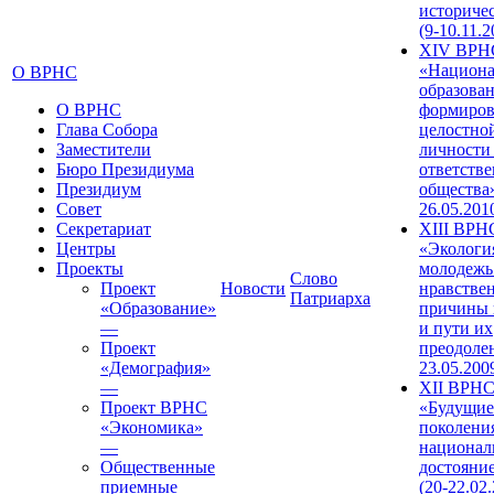
историче
(9-10.11.2
XIV ВРН
«Национа
О ВРНС
образован
О ВРНС
формиров
Глава Собора
целостно
Заместители
личности
Бюро Президиума
ответств
Президиум
общества»
Совет
26.05.201
Секретариат
XIII ВРН
Центры
«Экологи
Проекты
молодежь
Слово
Проект
Новости
нравстве
Патриарха
«Образование»
причины 
—
и пути их
Проект
преодолен
«Демография»
23.05.200
—
XII ВРН
Проект ВРНС
«Будущие
«Экономика»
поколени
—
национал
Общественные
достояни
приемные
(20-22.02