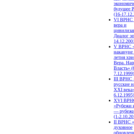
экономич
будущее 
(16-17.12
VI ВРНС 
вера и
цивилиза
Диалог эп
14.12.200
V ВРНС «
накануне 
летия хри
Вера. Нар
Власть» (
7.12.1999
III ВРНС 
русские н
XXI века»
6.12.1995
XVI ВРН
«Рубежи 
— рубежи
(1-2.10.20
II ВРНС 
духовное
обновлен