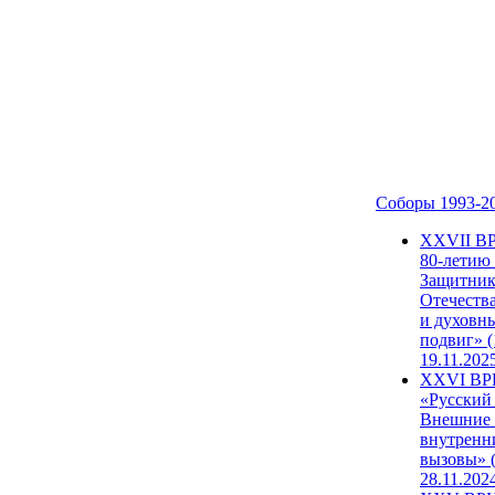
Соборы 1993-2
ХХVII В
80-летию
Защитни
Отечеств
и духовн
подвиг» (
19.11.202
XXVI В
«Русский
Внешние
внутренн
вызовы» (
28.11.202