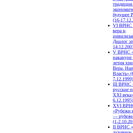
традиции
экономич
будущее 
(16-17.12
VI ВРНС 
вера и
цивилиза
Диалог эп
14.12.200
V ВРНС «
накануне 
летия хри
Вера. Нар
Власть» (
7.12.1999
III ВРНС 
русские н
XXI века»
6.12.1995
XVI ВРН
«Рубежи 
— рубежи
(1-2.10.20
II ВРНС 
духовное