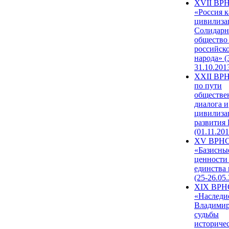
XVII ВР
«Россия к
цивилиза
Солидарн
общество
российск
народа» (
31.10.201
XXII ВРН
по пути
обществе
диалога и
цивилиза
развития
(01.11.201
XV ВРН
«Базисны
ценности
единства
(25-26.05.
XIX ВРН
«Наследи
Владимир
судьбы
историче