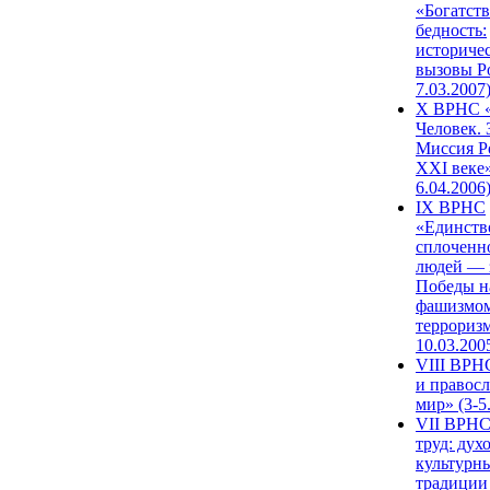
«Богатств
бедность:
историче
вызовы Ро
7.03.2007
X ВРНС «
Человек. 
Миссия Р
XXI веке»
6.04.2006
IX ВРНС
«Единств
сплоченн
людей — 
Победы н
фашизмом
терроризм
10.03.200
VIII ВРН
и правос
мир» (3-5
VII ВРНС
труд: дух
культурн
традиции