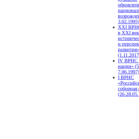
обновлен
национал
возрожде
3.02.1995
XХI ВРНС
в XXI век
историче
и перспе
развития
(1.11.2017
IV ВРНС 
нации» (5
7.06.1997
I ВРНС
«Российс
соборная
(26-28.05