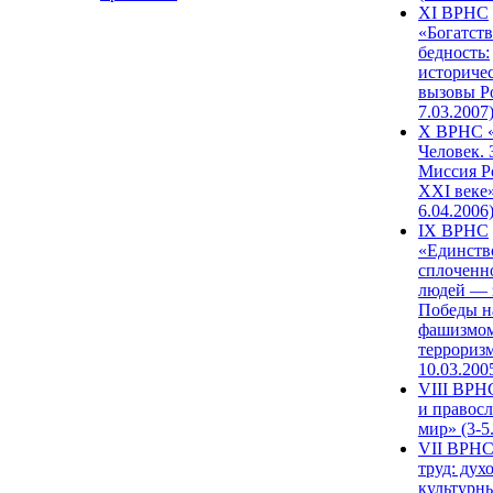
XI ВРНС
«Богатств
бедность:
историче
вызовы Ро
7.03.2007
X ВРНС «
Человек. 
Миссия Р
XXI веке»
6.04.2006
IX ВРНС
«Единств
сплоченн
людей — 
Победы н
фашизмом
терроризм
10.03.200
VIII ВРН
и правос
мир» (3-5
VII ВРНС
труд: дух
культурн