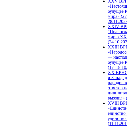
XXV ВР
«Настоящ
будущее 
мира» (27
28.11.202
XXIV В
"Правосл
мир в XXI
(24.10.20
XXIII В
«Народос
— настоя
будущее 
(17–18.10
XX ВРНС
и Запад: 
народов в
ответов н
цивилиза
вызовы» (
XVIII В
«Единств
единство 
единство
(11.11.201