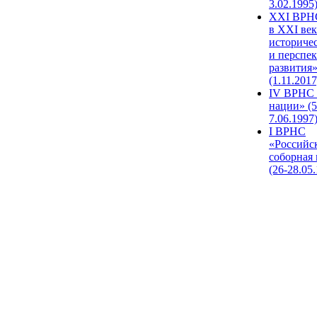
3.02.1995
XХI ВРНС
в XXI век
историче
и перспе
развития
(1.11.2017
IV ВРНС 
нации» (5
7.06.1997
I ВРНС
«Российс
соборная
(26-28.05