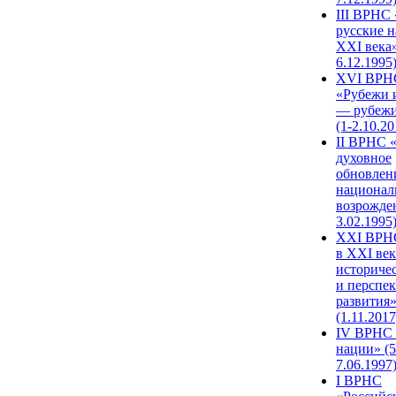
III ВРНС 
русские н
XXI века»
6.12.1995
XVI ВРН
«Рубежи 
— рубежи
(1-2.10.20
II ВРНС 
духовное
обновлен
национал
возрожде
3.02.1995
XХI ВРНС
в XXI век
историче
и перспе
развития
(1.11.2017
IV ВРНС 
нации» (5
7.06.1997
I ВРНС