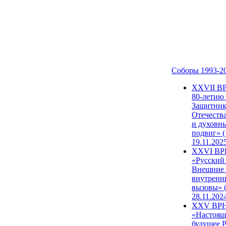
Соборы 1993-2
ХХVII В
80-летию
Защитни
Отечеств
и духовн
подвиг» (
19.11.202
XXVI В
«Русский
Внешние
внутренн
вызовы» (
28.11.202
XXV ВР
«Настоящ
будущее 