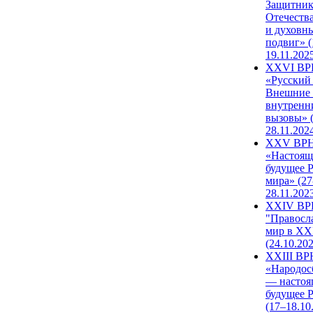
Защитни
Отечеств
и духовн
подвиг» (
19.11.202
XXVI В
«Русский
Внешние
внутренн
вызовы» (
28.11.202
XXV ВР
«Настоящ
будущее 
мира» (27
28.11.202
XXIV В
"Правосл
мир в XXI
(24.10.20
XXIII В
«Народос
— настоя
будущее 
(17–18.10