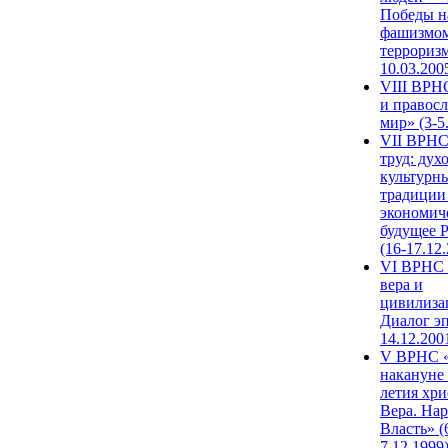
Победы н
фашизмом
терроризм
10.03.200
VIII ВРН
и правос
мир» (3-5
VII ВРНС
труд: дух
культурн
традиции
экономич
будущее 
(16-17.12
VI ВРНС 
вера и
цивилиза
Диалог эп
14.12.200
V ВРНС «
накануне 
летия хри
Вера. Нар
Власть» (
7.12.1999