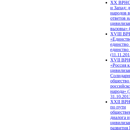
XX ВРНС
и Запад: 
народов в
ответов н
цивилиза
вызовы» (
XVIII В
«Единств
единство 
единство
(11.11.201
XVII ВР
«Россия к
цивилиза
Солидарн
общество
российск
народа» (
31.10.201
XXII ВРН
по пути
обществе
диалога и
цивилиза
развития