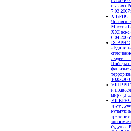
историче
вызовы Ро
7.03.2007
X ВРНС «
Человек. 
Миссия Р
XXI веке»
6.04.2006
IX ВРНС
«Единств
сплоченн
людей — 
Победы н
фашизмом
терроризм
10.03.200
VIII ВРН
и правос
мир» (3-5
VII ВРНС
труд: дух
культурн
традиции
экономич
будущее 