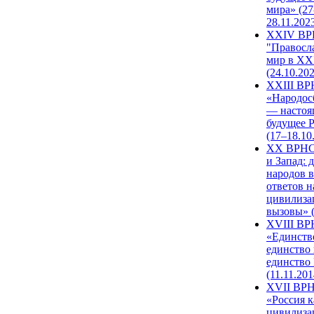
мира» (27
28.11.202
XXIV В
"Правосл
мир в XXI
(24.10.20
XXIII В
«Народос
— настоя
будущее 
(17–18.10
XX ВРНС
и Запад: 
народов в
ответов н
цивилиза
вызовы» (
XVIII В
«Единств
единство 
единство
(11.11.201
XVII ВР
«Россия к
цивилиза