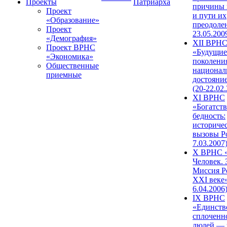
Проекты
Патриарха
причины 
Проект
и пути их
«Образование»
преодолен
Проект
23.05.200
«Демография»
XII ВРН
Проект ВРНС
«Будущие
«Экономика»
поколени
Общественные
национал
приемные
достояни
(20-22.02
XI ВРНС
«Богатств
бедность:
историче
вызовы Ро
7.03.2007
X ВРНС «
Человек. 
Миссия Р
XXI веке»
6.04.2006
IX ВРНС
«Единств
сплоченн
людей — 