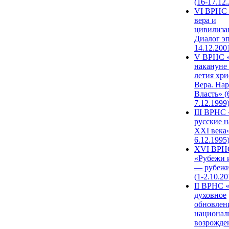
(16-17.12
VI ВРНС 
вера и
цивилиза
Диалог эп
14.12.200
V ВРНС «
накануне 
летия хри
Вера. Нар
Власть» (
7.12.1999
III ВРНС 
русские н
XXI века»
6.12.1995
XVI ВРН
«Рубежи 
— рубежи
(1-2.10.20
II ВРНС 
духовное
обновлен
национал
возрожде