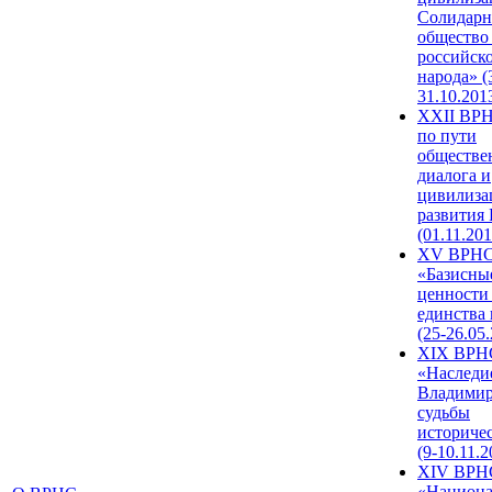
Солидарн
общество
российск
народа» (
31.10.201
XXII ВРН
по пути
обществе
диалога и
цивилиза
развития
(01.11.201
XV ВРН
«Базисны
ценности
единства
(25-26.05.
XIX ВРН
«Наследи
Владимир
судьбы
историче
(9-10.11.2
XIV ВРН
«Национа