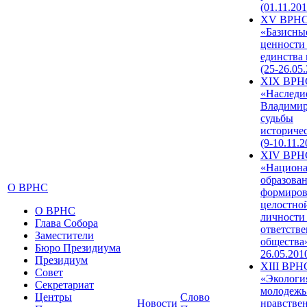
(01.11.201
XV ВРН
«Базисны
ценности
единства
(25-26.05.
XIX ВРН
«Наследи
Владимир
судьбы
историче
(9-10.11.2
XIV ВРН
«Национа
образован
О ВРНС
формиров
целостно
О ВРНС
личности
Глава Собора
ответств
Заместители
общества»
Бюро Президиума
26.05.201
Президиум
XIII ВРН
Совет
«Экологи
Секретариат
молодежь
Центры
Слово
Новости
нравстве