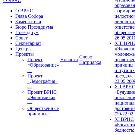
О ВРНС
образован
О ВРНС
формиров
Глава Собора
целостно
Заместители
личности
Бюро Президиума
ответств
Президиум
общества»
Совет
26.05.201
Секретариат
XIII ВРН
Центры
«Экологи
Проекты
молодежь
Слово
Проект
Новости
нравстве
Патриарха
«Образование»
причины 
—
и пути их
Проект
преодолен
«Демография»
23.05.200
—
XII ВРН
Проект ВРНС
«Будущие
«Экономика»
поколени
—
национал
Общественные
достояни
приемные
(20-22.02
XI ВРНС
«Богатств
бедность: