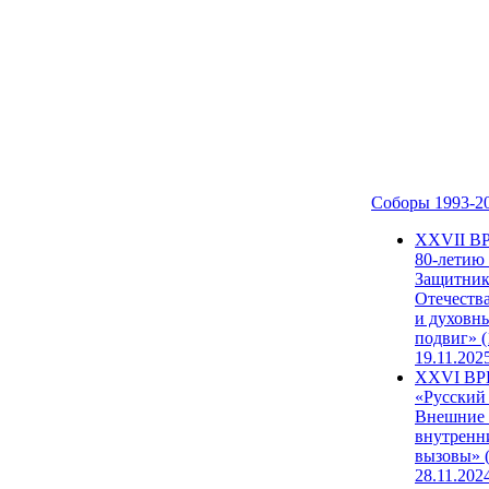
Соборы 1993-2
ХХVII В
80-летию
Защитни
Отечеств
и духовн
подвиг» (
19.11.202
XXVI В
«Русский
Внешние
внутренн
вызовы» (
28.11.202