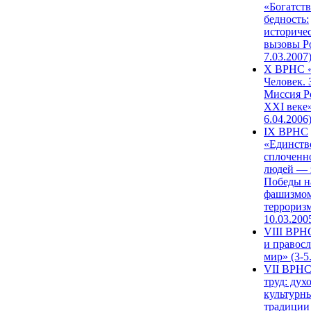
«Богатств
бедность:
историче
вызовы Ро
7.03.2007
X ВРНС «
Человек. 
Миссия Р
XXI веке»
6.04.2006
IX ВРНС
«Единств
сплоченн
людей — 
Победы н
фашизмом
терроризм
10.03.200
VIII ВРН
и правос
мир» (3-5
VII ВРНС
труд: дух
культурн
традиции