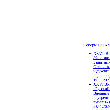
Соборы 1993-2
ХХVII В
80-летию
Защитни
Отечеств
и духовн
подвиг» (
19.11.202
XXVI В
«Русский
Внешние
внутренн
вызовы» (
28.11.202