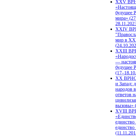
XXV ВР
«Настоящ
будущее 
мира» (27
28.11.202
XXIV В
"Правосл
мир в XXI
(24.10.20
XXIII В
«Народос
— настоя
будущее 
(17–18.10
XX ВРНС
и Запад: 
народов в
ответов н
цивилиза
вызовы» (
XVIII В
«Единств
единство 
единство
(11.11.201