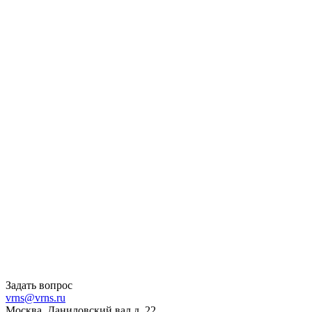
Задать вопрос
vrns@vrns.ru
Москва, Даниловский вал д. 22