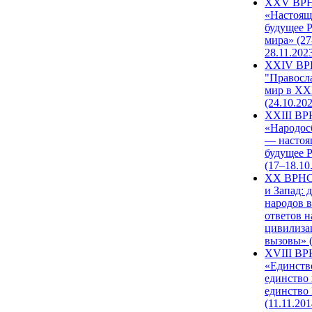
XXV ВР
«Настоящ
будущее 
мира» (27
28.11.202
XXIV В
"Правосл
мир в XXI
(24.10.20
XXIII В
«Народос
— настоя
будущее 
(17–18.10
XX ВРНС
и Запад: 
народов в
ответов н
цивилиза
вызовы» (
XVIII В
«Единств
единство 
единство
(11.11.201