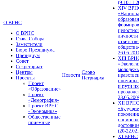
(9-10.11.2
XIV ВРН
«Национа
образован
О ВРНС
формиров
целостно
О ВРНС
личности
Глава Собора
ответств
Заместители
общества»
Бюро Президиума
26.05.201
Президиум
XIII ВРН
Совет
«Экологи
Секретариат
молодежь
Центры
Слово
Новости
нравстве
Проекты
Патриарха
причины 
Проект
и пути их
«Образование»
преодолен
Проект
23.05.200
«Демография»
XII ВРН
Проект ВРНС
«Будущие
«Экономика»
поколени
Общественные
национал
приемные
достояни
(20-22.02
XI ВРНС