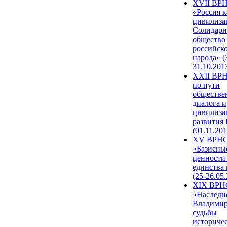
XVII ВР
«Россия к
цивилиза
Солидарн
общество
российск
народа» (
31.10.201
XXII ВРН
по пути
обществе
диалога и
цивилиза
развития
(01.11.201
XV ВРН
«Базисны
ценности
единства
(25-26.05.
XIX ВРН
«Наследи
Владимир
судьбы
историче