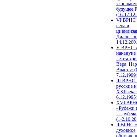
экономич
будущее 
(16-17.12
VI ВРНС 
вера и
цивилиза
Диалог эп
14.12.200
V ВРНС «
накануне 
летия хри
Вера. Нар
Власть» (
7.12.1999
III ВРНС 
русские н
XXI века»
6.12.1995
XVI ВРН
«Рубежи 
— рубежи
(1-2.10.20
II ВРНС 
духовное
обновлен