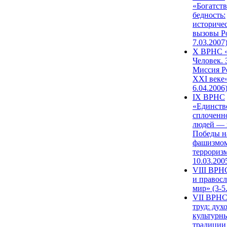
«Богатств
бедность:
историче
вызовы Ро
7.03.2007
X ВРНС «
Человек. 
Миссия Р
XXI веке»
6.04.2006
IX ВРНС
«Единств
сплоченн
людей — 
Победы н
фашизмом
терроризм
10.03.200
VIII ВРН
и правос
мир» (3-5
VII ВРНС
труд: дух
культурн
традиции