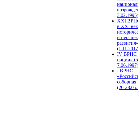
национал
возрожде
3.02.1995
XХI ВРНС
в XXI век
историче
и перспе
развития
(1.11.2017
IV ВРНС 
нации» (5
7.06.1997
I ВРНС
«Российс
соборная
(26-28.05