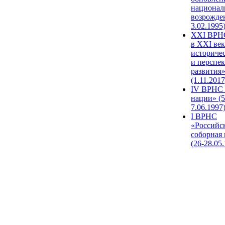
национал
возрожде
3.02.1995
XХI ВРНС
в XXI век
историче
и перспе
развития
(1.11.2017
IV ВРНС 
нации» (5
7.06.1997
I ВРНС
«Российс
соборная
(26-28.05