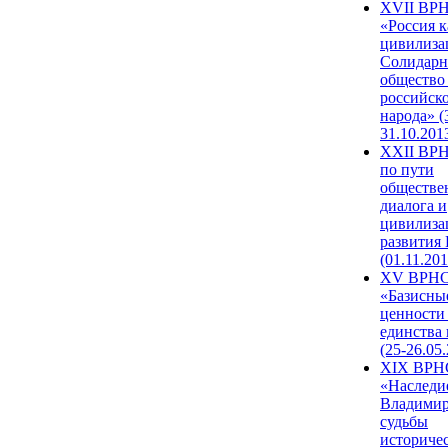
XVII ВР
«Россия к
цивилиза
Солидарн
общество
российск
народа» (
31.10.201
XXII ВРН
по пути
обществе
диалога и
цивилиза
развития
(01.11.201
XV ВРН
«Базисны
ценности
единства
(25-26.05.
XIX ВРН
«Наследи
Владимир
судьбы
историче