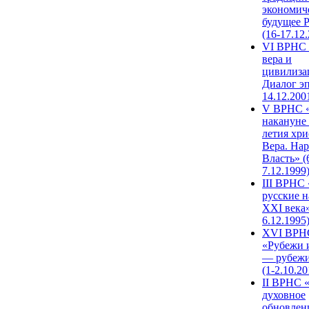
экономич
будущее 
(16-17.12
VI ВРНС 
вера и
цивилиза
Диалог эп
14.12.200
V ВРНС «
накануне 
летия хри
Вера. Нар
Власть» (
7.12.1999
III ВРНС 
русские н
XXI века»
6.12.1995
XVI ВРН
«Рубежи 
— рубежи
(1-2.10.20
II ВРНС 
духовное
обновлен