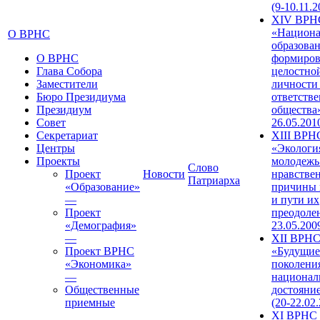
(9-10.11.2
XIV ВРН
«Национа
О ВРНС
образован
О ВРНС
формиров
Глава Собора
целостно
Заместители
личности
Бюро Президиума
ответств
Президиум
общества»
Совет
26.05.201
Секретариат
XIII ВРН
Центры
«Экологи
Проекты
молодежь
Слово
Проект
Новости
нравстве
Патриарха
«Образование»
причины 
—
и пути их
Проект
преодолен
«Демография»
23.05.200
—
XII ВРН
Проект ВРНС
«Будущие
«Экономика»
поколени
—
национал
Общественные
достояни
приемные
(20-22.02
XI ВРНС