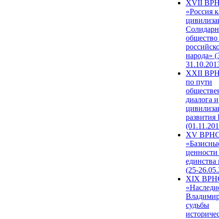
XVII ВР
«Россия к
цивилиза
Солидарн
общество
российск
народа» (
31.10.201
XXII ВРН
по пути
обществе
диалога и
цивилиза
развития
(01.11.201
XV ВРН
«Базисны
ценности
единства
(25-26.05.
XIX ВРН
«Наследи
Владимир
судьбы
историче