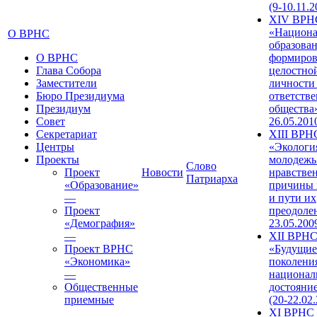
(9-10.11.2
XIV ВРН
«Национа
О ВРНС
образован
О ВРНС
формиров
Глава Собора
целостно
Заместители
личности
Бюро Президиума
ответств
Президиум
общества»
Совет
26.05.201
Секретариат
XIII ВРН
Центры
«Экологи
Проекты
молодежь
Слово
Проект
Новости
нравстве
Патриарха
«Образование»
причины 
—
и пути их
Проект
преодолен
«Демография»
23.05.200
—
XII ВРН
Проект ВРНС
«Будущие
«Экономика»
поколени
—
национал
Общественные
достояни
приемные
(20-22.02
XI ВРНС