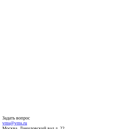
Задать вопрос
vrns@vrns.ru
Москва, Даниловский вал д. 22