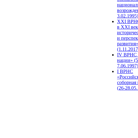
национал
возрожде
3.02.1995
XХI ВРНС
в XXI век
историче
и перспе
развития
(1.11.2017
IV ВРНС 
нации» (5
7.06.1997
I ВРНС
«Российс
соборная
(26-28.05