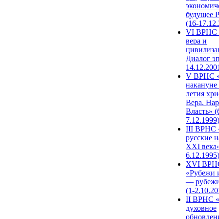
экономич
будущее 
(16-17.12
VI ВРНС 
вера и
цивилиза
Диалог эп
14.12.200
V ВРНС «
накануне 
летия хри
Вера. Нар
Власть» (
7.12.1999
III ВРНС 
русские н
XXI века»
6.12.1995
XVI ВРН
«Рубежи 
— рубежи
(1-2.10.20
II ВРНС 
духовное
обновлен