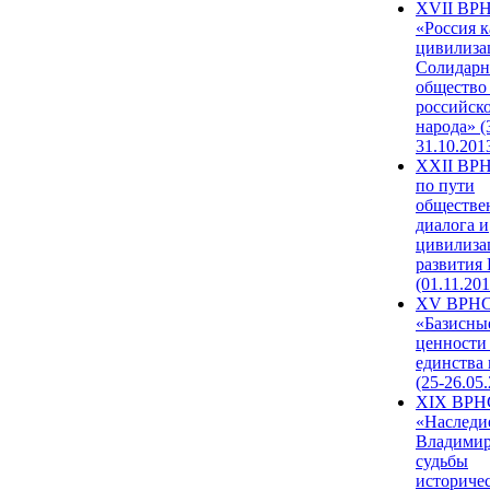
XVII ВР
«Россия к
цивилиза
Солидарн
общество
российск
народа» (
31.10.201
XXII ВРН
по пути
обществе
диалога и
цивилиза
развития
(01.11.201
XV ВРН
«Базисны
ценности
единства
(25-26.05.
XIX ВРН
«Наследи
Владимир
судьбы
историче