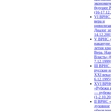
экономич
будущее 
(16-17.12
VI ВРНС 
вера и
цивилиза
Диалог эп
14.12.200
V ВРНС «
накануне 
летия хри
Вера. Нар
Власть» (
7.12.1999
III ВРНС 
русские н
XXI века»
6.12.1995
XVI ВРН
«Рубежи 
— рубежи
(1-2.10.20
II ВРНС 
духовное
обновлен