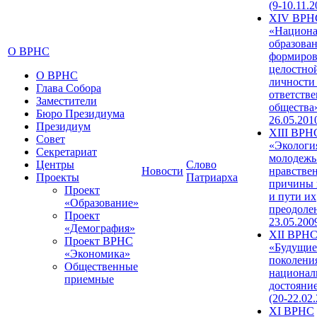
(9-10.11.2
XIV ВРН
«Национа
образован
О ВРНС
формиров
целостно
О ВРНС
личности
Глава Собора
ответств
Заместители
общества»
Бюро Президиума
26.05.201
Президиум
XIII ВРН
Совет
«Экологи
Секретариат
молодежь
Центры
Слово
Новости
нравстве
Проекты
Патриарха
причины 
Проект
и пути их
«Образование»
преодолен
Проект
23.05.200
«Демография»
XII ВРН
Проект ВРНС
«Будущие
«Экономика»
поколени
Общественные
национал
приемные
достояни
(20-22.02
XI ВРНС