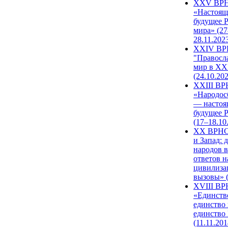
XXV ВР
«Настоящ
будущее 
мира» (27
28.11.202
XXIV В
"Правосл
мир в XXI
(24.10.20
XXIII В
«Народос
— настоя
будущее 
(17–18.10
XX ВРНС
и Запад: 
народов в
ответов н
цивилиза
вызовы» (
XVIII В
«Единств
единство 
единство
(11.11.201