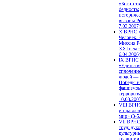
«Богатств
бедность:
историче
вызовы Ро
7.03.2007
X ВРНС «
Человек. 
Миссия Р
XXI веке»
6.04.2006
IX ВРНС
«Единств
сплоченн
людей — 
Победы н
фашизмом
терроризм
10.03.200
VIII ВРН
и правос
мир» (3-5
VII ВРНС
труд: дух
культурн
традиции