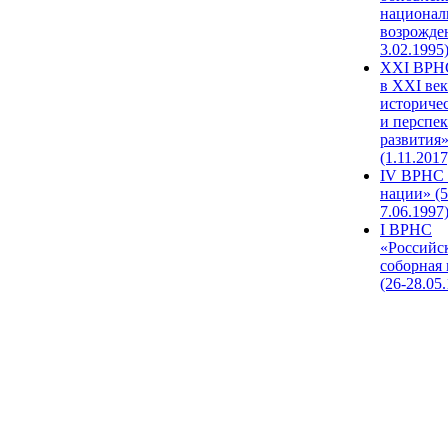
национал
возрожде
3.02.1995
XХI ВРНС
в XXI век
историче
и перспе
развития
(1.11.2017
IV ВРНС 
нации» (5
7.06.1997
I ВРНС
«Российс
соборная
(26-28.05