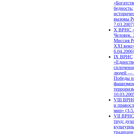
«Богатств
бедность:
историче
вызовы Ро
7.03.2007
X ВРНС «
Человек. 
Миссия Р
XXI веке»
6.04.2006
IX ВРНС
«Единств
сплоченн
людей — 
Победы н
фашизмом
терроризм
10.03.200
VIII ВРН
и правос
мир» (3-5
VII ВРНС
труд: дух
культурн
традиции