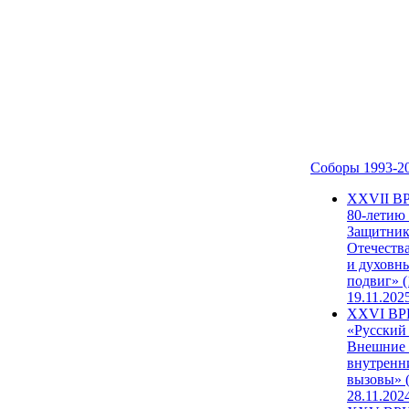
Соборы 1993-2
ХХVII В
80-летию
Защитни
Отечеств
и духовн
подвиг» (
19.11.202
XXVI В
«Русский
Внешние
внутренн
вызовы» (
28.11.202