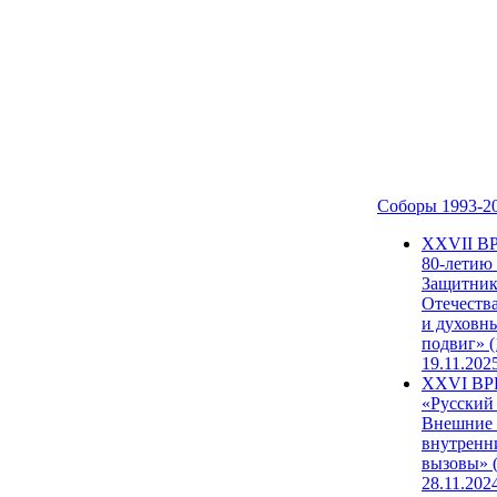
Соборы 1993-2
ХХVII В
80-летию
Защитни
Отечеств
и духовн
подвиг» (
19.11.202
XXVI В
«Русский
Внешние
внутренн
вызовы» (
28.11.202