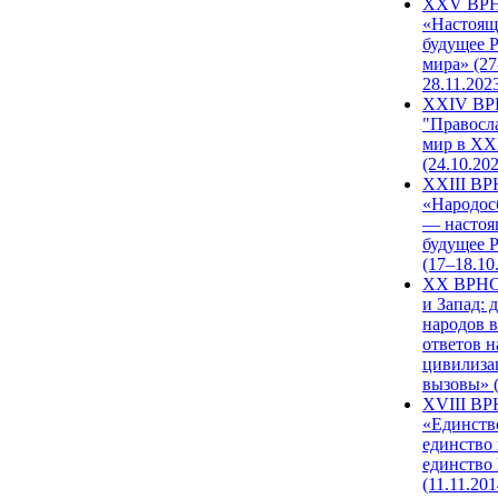
XXV ВР
«Настоящ
будущее 
мира» (27
28.11.202
XXIV В
"Правосл
мир в XXI
(24.10.20
XXIII В
«Народос
— настоя
будущее 
(17–18.10
XX ВРНС
и Запад: 
народов в
ответов н
цивилиза
вызовы» (
XVIII В
«Единств
единство 
единство
(11.11.201