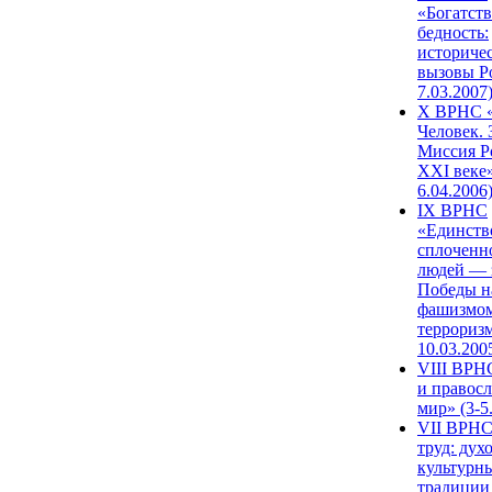
«Богатств
бедность:
историче
вызовы Ро
7.03.2007
X ВРНС «
Человек. 
Миссия Р
XXI веке»
6.04.2006
IX ВРНС
«Единств
сплоченн
людей — 
Победы н
фашизмом
терроризм
10.03.200
VIII ВРН
и правос
мир» (3-5
VII ВРНС
труд: дух
культурн
традиции