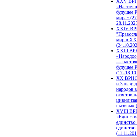
XXV ВР
«Настоящ
будущее 
мира» (27
28.11.202
XXIV В
"Правосл
мир в XXI
(24.10.20
XXIII В
«Народос
— настоя
будущее 
(17–18.10
XX ВРНС
и Запад: 
народов в
ответов н
цивилиза
вызовы» (
XVIII В
«Единств
единство 
единство
(11.11.201