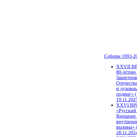
Соборы 1993-2
ХХVII В
80-летию
Защитни
Отечеств
и духовн
подвиг» (
19.11.202
XXVI В
«Русский
Внешние
внутренн
вызовы» (
28.11.202