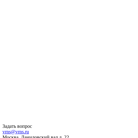
Задать вопрос
vrns@vrns.ru
Москва, Даниловский вал д. 22