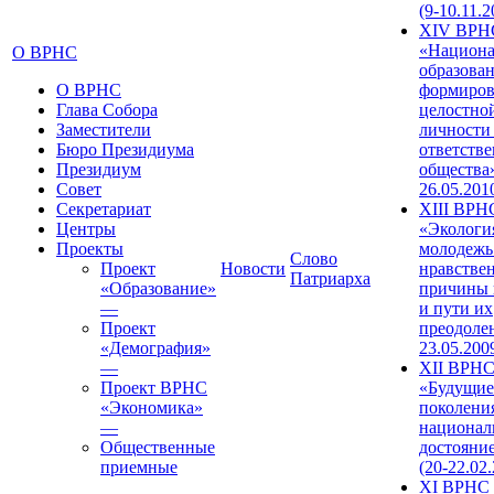
(9-10.11.2
XIV ВРН
«Национа
О ВРНС
образован
О ВРНС
формиров
Глава Собора
целостно
Заместители
личности
Бюро Президиума
ответств
Президиум
общества»
Совет
26.05.201
Секретариат
XIII ВРН
Центры
«Экологи
Проекты
молодежь
Слово
Проект
Новости
нравстве
Патриарха
«Образование»
причины 
—
и пути их
Проект
преодолен
«Демография»
23.05.200
—
XII ВРН
Проект ВРНС
«Будущие
«Экономика»
поколени
—
национал
Общественные
достояни
приемные
(20-22.02
XI ВРНС