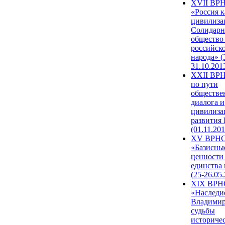
XVII ВР
«Россия к
цивилиза
Солидарн
общество
российск
народа» (
31.10.201
XXII ВРН
по пути
обществе
диалога и
цивилиза
развития
(01.11.201
XV ВРН
«Базисны
ценности
единства
(25-26.05.
XIX ВРН
«Наследи
Владимир
судьбы
историче