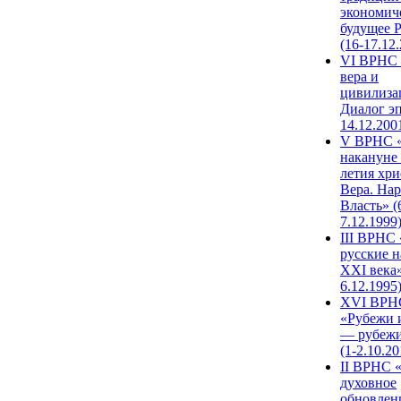
экономич
будущее 
(16-17.12
VI ВРНС 
вера и
цивилиза
Диалог эп
14.12.200
V ВРНС «
накануне 
летия хри
Вера. Нар
Власть» (
7.12.1999
III ВРНС 
русские н
XXI века»
6.12.1995
XVI ВРН
«Рубежи 
— рубежи
(1-2.10.20
II ВРНС 
духовное
обновлен