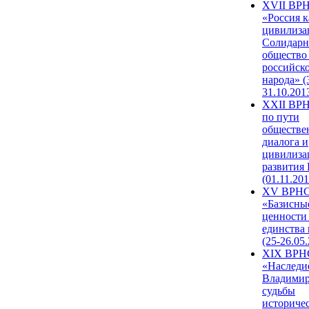
XVII ВР
«Россия к
цивилиза
Солидарн
общество
российск
народа» (
31.10.201
XXII ВРН
по пути
обществе
диалога и
цивилиза
развития
(01.11.201
XV ВРН
«Базисны
ценности
единства
(25-26.05.
XIX ВРН
«Наследи
Владимир
судьбы
историче