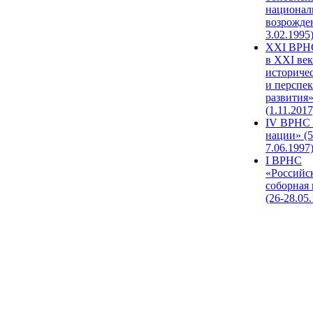
национал
возрожде
3.02.1995
XХI ВРНС
в XXI век
историче
и перспе
развития
(1.11.2017
IV ВРНС 
нации» (5
7.06.1997
I ВРНС
«Российс
соборная
(26-28.05