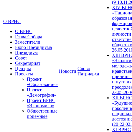
(9-10.11.2
XIV ВРН
«Национа
образован
О ВРНС
формиров
целостно
О ВРНС
личности
Глава Собора
ответств
Заместители
общества»
Бюро Президиума
26.05.201
Президиум
XIII ВРН
Совет
«Экологи
Секретариат
молодежь
Центры
Слово
Новости
нравстве
Проекты
Патриарха
причины 
Проект
и пути их
«Образование»
преодолен
Проект
23.05.200
«Демография»
XII ВРН
Проект ВРНС
«Будущие
«Экономика»
поколени
Общественные
национал
приемные
достояни
(20-22.02
XI ВРНС