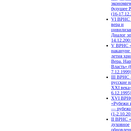
экономич
будущее 
(16-17.12
VI ВРНС 
вера и
цивилиза
Диалог эп
14.12.200
V ВРНС «
накануне 
летия хри
Вера. Нар
Власть» (
7.12.1999
III ВРНС 
русские н
XXI века»
6.12.1995
XVI ВРН
«Рубежи 
— рубежи
(1-2.10.20
II ВРНС 
духовное
обновлен