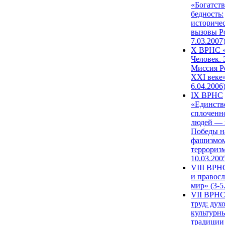
«Богатств
бедность:
историче
вызовы Ро
7.03.2007
X ВРНС «
Человек. 
Миссия Р
XXI веке»
6.04.2006
IX ВРНС
«Единств
сплоченн
людей — 
Победы н
фашизмом
терроризм
10.03.200
VIII ВРН
и правос
мир» (3-5
VII ВРНС
труд: дух
культурн
традиции