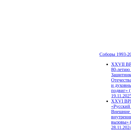
Соборы 1993-2
ХХVII В
80-летию
Защитни
Отечеств
и духовн
подвиг» (
19.11.202
XXVI В
«Русский
Внешние
внутренн
вызовы» (
28.11.202