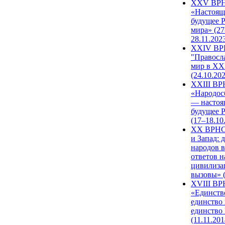
XXV ВР
«Настоящ
будущее 
мира» (27
28.11.202
XXIV В
"Правосл
мир в XXI
(24.10.20
XXIII В
«Народос
— настоя
будущее 
(17–18.10
XX ВРНС
и Запад: 
народов в
ответов н
цивилиза
вызовы» (
XVIII В
«Единств
единство 
единство
(11.11.201