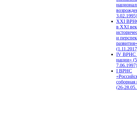
национал
возрожде
3.02.1995
XХI ВРНС
в XXI век
историче
и перспе
развития
(1.11.2017
IV ВРНС 
нации» (5
7.06.1997
I ВРНС
«Российс
соборная
(26-28.05