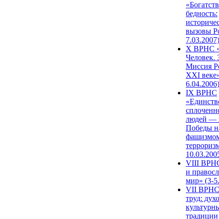
«Богатств
бедность:
историче
вызовы Ро
7.03.2007
X ВРНС «
Человек. 
Миссия Р
XXI веке»
6.04.2006
IX ВРНС
«Единств
сплоченн
людей — 
Победы н
фашизмом
терроризм
10.03.200
VIII ВРН
и правос
мир» (3-5
VII ВРНС
труд: дух
культурн
традиции