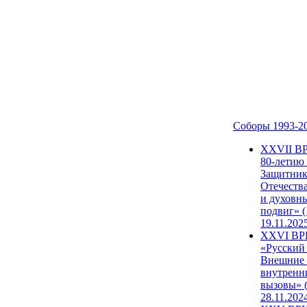
Соборы 1993-2
ХХVII В
80-летию
Защитни
Отечеств
и духовн
подвиг» (
19.11.202
XXVI В
«Русский
Внешние
внутренн
вызовы» (
28.11.202