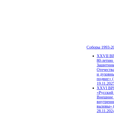
Соборы 1993-2
ХХVII В
80-летию
Защитни
Отечеств
и духовн
подвиг» (
19.11.202
XXVI В
«Русский
Внешние
внутренн
вызовы» (
28.11.202