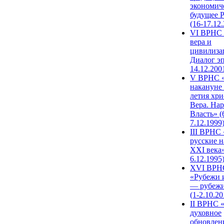
экономич
будущее 
(16-17.12
VI ВРНС 
вера и
цивилиза
Диалог эп
14.12.200
V ВРНС «
накануне 
летия хри
Вера. Нар
Власть» (
7.12.1999
III ВРНС 
русские н
XXI века»
6.12.1995
XVI ВРН
«Рубежи 
— рубежи
(1-2.10.20
II ВРНС 
духовное
обновлен