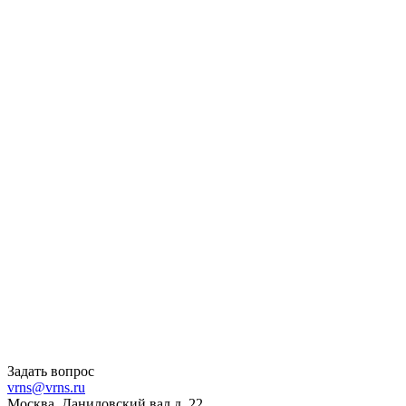
Задать вопрос
vrns@vrns.ru
Москва, Даниловский вал д. 22