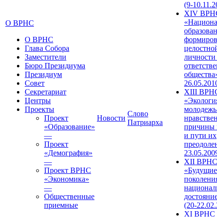
(9-10.11.2
XIV ВРН
«Национа
О ВРНС
образован
О ВРНС
формиров
Глава Собора
целостно
Заместители
личности
Бюро Президиума
ответств
Президиум
общества»
Совет
26.05.201
Секретариат
XIII ВРН
Центры
«Экологи
Проекты
молодежь
Слово
Проект
Новости
нравстве
Патриарха
«Образование»
причины 
—
и пути их
Проект
преодолен
«Демография»
23.05.200
—
XII ВРН
Проект ВРНС
«Будущие
«Экономика»
поколени
—
национал
Общественные
достояни
приемные
(20-22.02
XI ВРНС