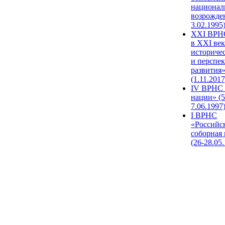
национал
возрожде
3.02.1995
XХI ВРНС
в XXI век
историче
и перспе
развития
(1.11.2017
IV ВРНС 
нации» (5
7.06.1997
I ВРНС
«Российс
соборная
(26-28.05