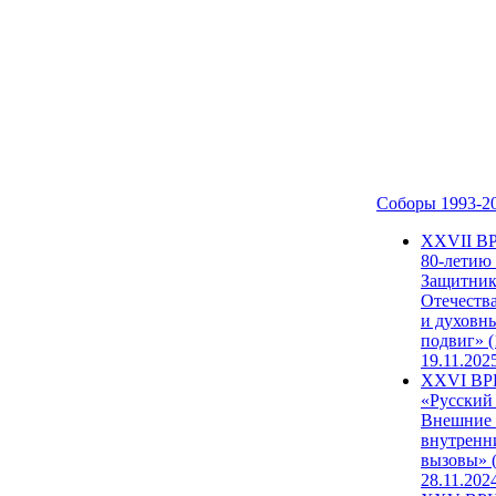
Соборы 1993-2
ХХVII В
80-летию
Защитни
Отечеств
и духовн
подвиг» (
19.11.202
XXVI В
«Русский
Внешние
внутренн
вызовы» (
28.11.202