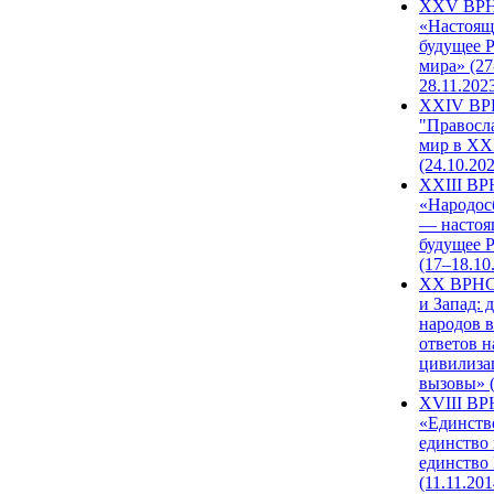
XXV ВР
«Настоящ
будущее 
мира» (27
28.11.202
XXIV В
"Правосл
мир в XXI
(24.10.20
XXIII В
«Народос
— настоя
будущее 
(17–18.10
XX ВРНС
и Запад: 
народов в
ответов н
цивилиза
вызовы» (
XVIII В
«Единств
единство 
единство
(11.11.201