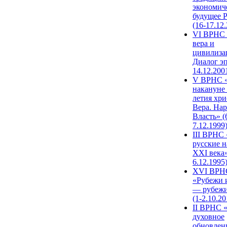
экономич
будущее 
(16-17.12
VI ВРНС 
вера и
цивилиза
Диалог эп
14.12.200
V ВРНС «
накануне 
летия хри
Вера. Нар
Власть» (
7.12.1999
III ВРНС 
русские н
XXI века»
6.12.1995
XVI ВРН
«Рубежи 
— рубежи
(1-2.10.20
II ВРНС 
духовное
обновлен