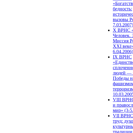
«Богатств
бедность:
историче
вызовы Ро
7.03.2007
X ВРНС «
Человек. 
Миссия Р
XXI веке»
6.04.2006
IX ВРНС
«Единств
сплоченн
людей — 
Победы н
фашизмом
терроризм
10.03.200
VIII ВРН
и правос
мир» (3-5
VII ВРНС
труд: дух
культурн
традиции