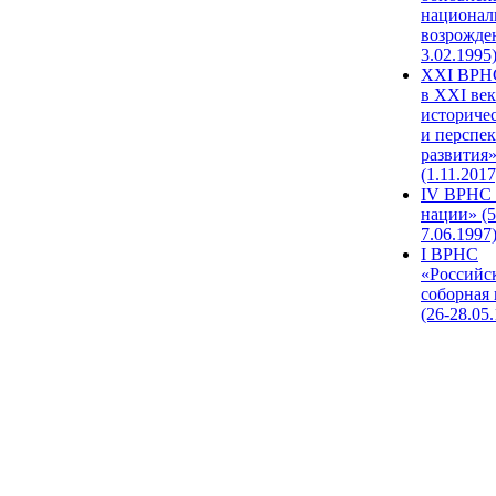
национал
возрожде
3.02.1995
XХI ВРНС
в XXI век
историче
и перспе
развития
(1.11.2017
IV ВРНС 
нации» (5
7.06.1997
I ВРНС
«Российс
соборная
(26-28.05