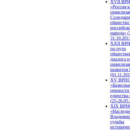
XVII ВР
«Россия к
цивилиза
Солидарн
общество
российск
народа» (
31.10.201
XXII ВРН
по пути
обществе
диалога и
цивилиза
развития
(01.11.201
XV ВРН
«Базисны
ценности
единства
(25-26.05.
XIX ВРН
«Наследи
Владимир
судьбы
историче