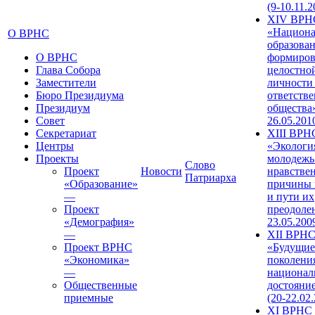
(9-10.11.2
XIV ВРН
«Национа
О ВРНС
образован
О ВРНС
формиров
Глава Собора
целостно
Заместители
личности
Бюро Президиума
ответств
Президиум
общества»
Совет
26.05.201
Секретариат
XIII ВРН
Центры
«Экологи
Проекты
молодежь
Слово
Проект
Новости
нравстве
Патриарха
«Образование»
причины 
—
и пути их
Проект
преодолен
«Демография»
23.05.200
—
XII ВРН
Проект ВРНС
«Будущие
«Экономика»
поколени
—
национал
Общественные
достояни
приемные
(20-22.02
XI ВРНС