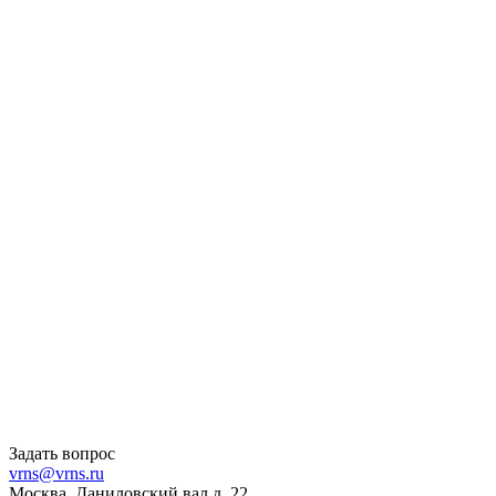
Задать вопрос
vrns@vrns.ru
Москва, Даниловский вал д. 22