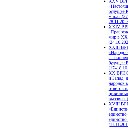
XXV ВР
«Настоящ
будущее 
мира» (27
28.11.202
XXIV В
"Правосл
мир в XXI
(24.10.20
XXIII В
«Народос
— настоя
будущее 
(17–18.10
XX ВРНС
и Запад: 
народов в
ответов н
цивилиза
вызовы» (
XVIII В
«Единств
единство 
единство
(11.11.201