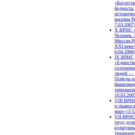
«Богатств
бедность:
историче
вызовы Ро
7.03.2007
X ВРНС «
Человек. 
Миссия Р
XXI веке»
6.04.2006
IX ВРНС
«Единств
сплоченн
людей — 
Победы н
фашизмом
терроризм
10.03.200
VIII ВРН
и правос
мир» (3-5
VII ВРНС
труд: дух
культурн
традиции