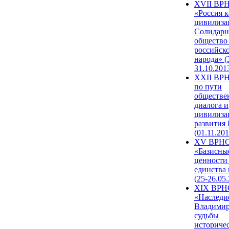
XVII ВР
«Россия к
цивилиза
Солидарн
общество
российск
народа» (
31.10.201
XXII ВРН
по пути
обществе
диалога и
цивилиза
развития
(01.11.201
XV ВРН
«Базисны
ценности
единства
(25-26.05.
XIX ВРН
«Наследи
Владимир
судьбы
историче