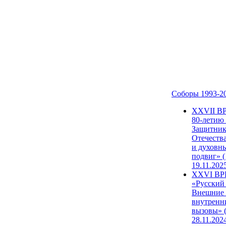
Соборы 1993-2
ХХVII В
80-летию
Защитни
Отечеств
и духовн
подвиг» (
19.11.202
XXVI В
«Русский
Внешние
внутренн
вызовы» (
28.11.202