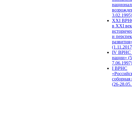
национал
возрожде
3.02.1995
XХI ВРНС
в XXI век
историче
и перспе
развития
(1.11.2017
IV ВРНС 
нации» (5
7.06.1997
I ВРНС
«Российс
соборная
(26-28.05