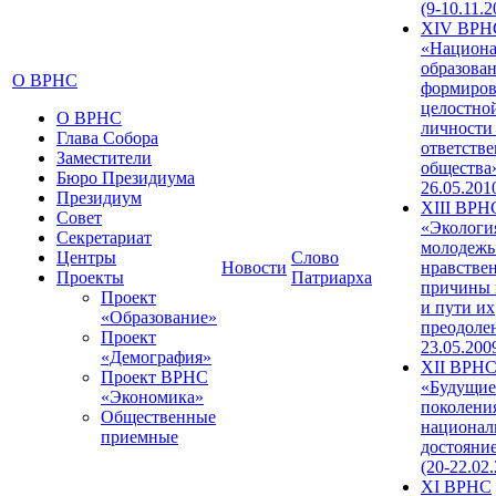
(9-10.11.2
XIV ВРН
«Национа
образован
О ВРНС
формиров
целостно
О ВРНС
личности
Глава Собора
ответств
Заместители
общества»
Бюро Президиума
26.05.201
Президиум
XIII ВРН
Совет
«Экологи
Секретариат
молодежь
Центры
Слово
Новости
нравстве
Проекты
Патриарха
причины 
Проект
и пути их
«Образование»
преодолен
Проект
23.05.200
«Демография»
XII ВРН
Проект ВРНС
«Будущие
«Экономика»
поколени
Общественные
национал
приемные
достояни
(20-22.02
XI ВРНС