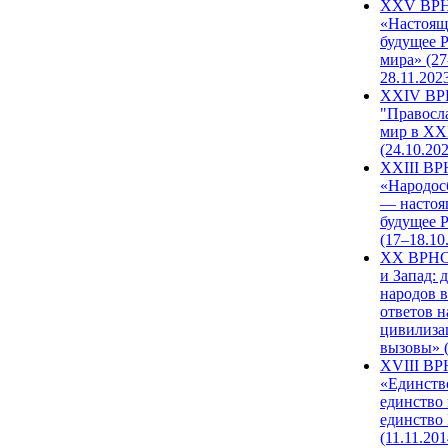
XXV ВР
«Настоящ
будущее 
мира» (27
28.11.202
XXIV В
"Правосл
мир в XXI
(24.10.20
XXIII В
«Народос
— настоя
будущее 
(17–18.10
XX ВРНС
и Запад: 
народов в
ответов н
цивилиза
вызовы» (
XVIII В
«Единств
единство 
единство
(11.11.201