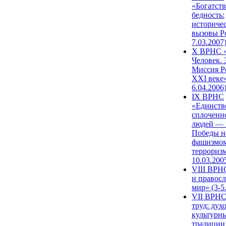
«Богатств
бедность:
историче
вызовы Ро
7.03.2007
X ВРНС «
Человек. 
Миссия Р
XXI веке»
6.04.2006
IX ВРНС
«Единств
сплоченн
людей — 
Победы н
фашизмом
терроризм
10.03.200
VIII ВРН
и правос
мир» (3-5
VII ВРНС
труд: дух
культурн
традиции