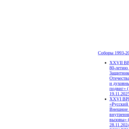
Соборы 1993-2
ХХVII В
80-летию
Защитни
Отечеств
и духовн
подвиг» (
19.11.202
XXVI В
«Русский
Внешние
внутренн
вызовы» (
28.11.202