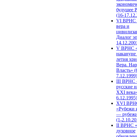
экономич
будущее 
(16-17.12
VI ВРНС 
вера и
цивилиза
Диалог эп
14.12.200
V ВРНС «
накануне 
летия хри
Вера. Нар
Власть» (
7.12.1999
III ВРНС 
русские н
XXI века»
6.12.1995
XVI ВРН
«Рубежи 
— рубежи
(1-2.10.20
II ВРНС 
духовное
обновлен