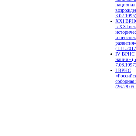
национал
возрожде
3.02.1995
XХI ВРНС
в XXI век
историче
и перспе
развития
(1.11.2017
IV ВРНС 
нации» (5
7.06.1997
I ВРНС
«Российс
соборная
(26-28.05