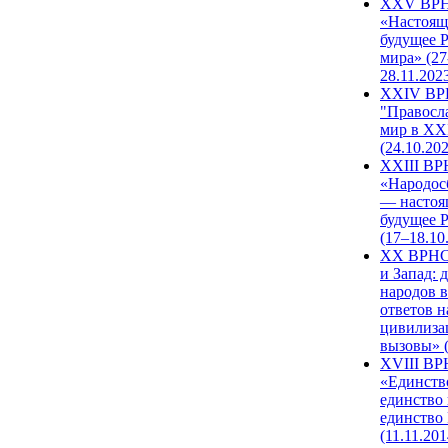
XXV ВР
«Настоящ
будущее 
мира» (27
28.11.202
XXIV В
"Правосл
мир в XXI
(24.10.20
XXIII В
«Народос
— настоя
будущее 
(17–18.10
XX ВРНС
и Запад: 
народов в
ответов н
цивилиза
вызовы» (
XVIII В
«Единств
единство 
единство
(11.11.201