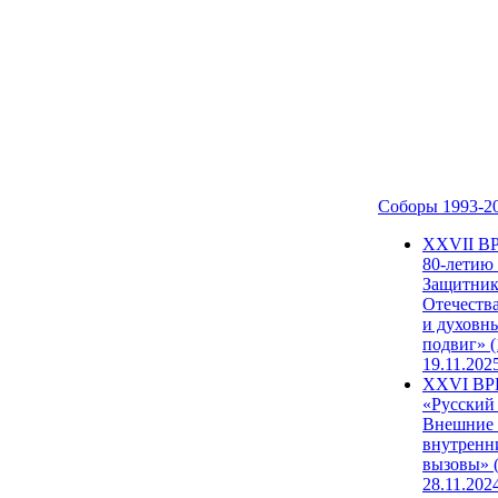
Соборы 1993-2
ХХVII В
80-летию
Защитни
Отечеств
и духовн
подвиг» (
19.11.202
XXVI В
«Русский
Внешние
внутренн
вызовы» (
28.11.202