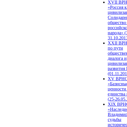
XVII ВР
«Россия к
цивилиза
Солидарн
общество
российск
народа» (
31.10.201
XXII ВРН
по пути
обществе
диалога и
цивилиза
развития
(01.11.201
XV ВРН
«Базисны
ценности
единства
(25-26.05.
XIX ВРН
«Наследи
Владимир
судьбы
историче