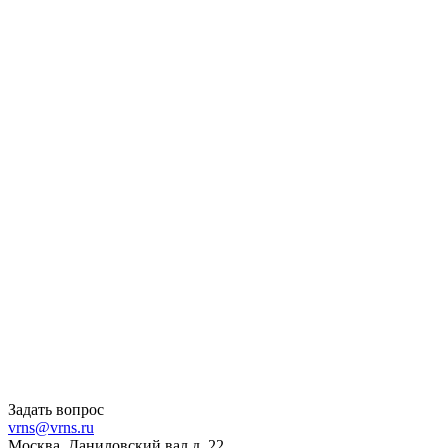
Задать вопрос
vrns@vrns.ru
Москва, Даниловский вал д. 22