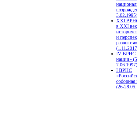
национал
возрожде
3.02.1995
XХI ВРНС
в XXI век
историче
и перспе
развития
(1.11.2017
IV ВРНС 
нации» (5
7.06.1997
I ВРНС
«Российс
соборная
(26-28.05