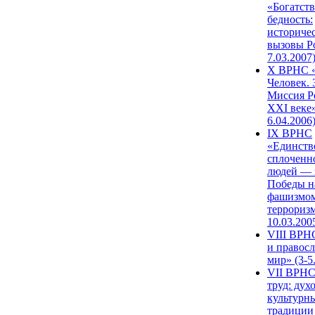
«Богатств
бедность:
историче
вызовы Ро
7.03.2007
X ВРНС «
Человек. 
Миссия Р
XXI веке»
6.04.2006
IX ВРНС
«Единств
сплоченн
людей — 
Победы н
фашизмом
терроризм
10.03.200
VIII ВРН
и правос
мир» (3-5
VII ВРНС
труд: дух
культурн
традиции