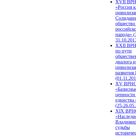
XVII ВР
«Россия к
цивилиза
Солидарн
общество
российск
народа» (
31.10.201
XXII ВРН
по пути
обществе
диалога и
цивилиза
развития
(01.11.201
XV ВРН
«Базисны
ценности
единства
(25-26.05.
XIX ВРН
«Наследи
Владимир
судьбы
историче