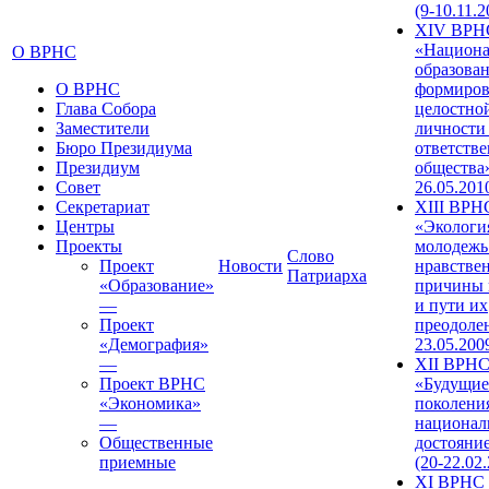
(9-10.11.2
XIV ВРН
«Национа
О ВРНС
образован
О ВРНС
формиров
Глава Собора
целостно
Заместители
личности
Бюро Президиума
ответств
Президиум
общества»
Совет
26.05.201
Секретариат
XIII ВРН
Центры
«Экологи
Проекты
молодежь
Слово
Проект
Новости
нравстве
Патриарха
«Образование»
причины 
—
и пути их
Проект
преодолен
«Демография»
23.05.200
—
XII ВРН
Проект ВРНС
«Будущие
«Экономика»
поколени
—
национал
Общественные
достояни
приемные
(20-22.02
XI ВРНС