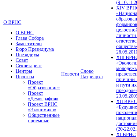
(9-10.11.2
XIV ВРН
«Национа
образован
О ВРНС
формиров
целостно
О ВРНС
личности
Глава Собора
ответств
Заместители
общества»
Бюро Президиума
26.05.201
Президиум
XIII ВРН
Совет
«Экологи
Секретариат
молодежь
Центры
Слово
Новости
нравстве
Проекты
Патриарха
причины 
Проект
и пути их
«Образование»
преодолен
Проект
23.05.200
«Демография»
XII ВРН
Проект ВРНС
«Будущие
«Экономика»
поколени
Общественные
национал
приемные
достояни
(20-22.02
XI ВРНС