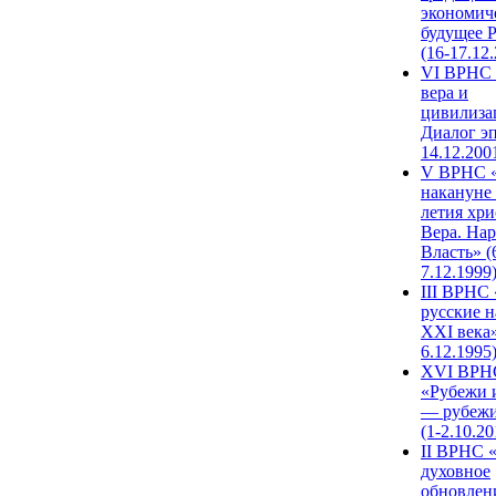
экономич
будущее 
(16-17.12
VI ВРНС 
вера и
цивилиза
Диалог эп
14.12.200
V ВРНС «
накануне 
летия хри
Вера. Нар
Власть» (
7.12.1999
III ВРНС 
русские н
XXI века»
6.12.1995
XVI ВРН
«Рубежи 
— рубежи
(1-2.10.20
II ВРНС 
духовное
обновлен