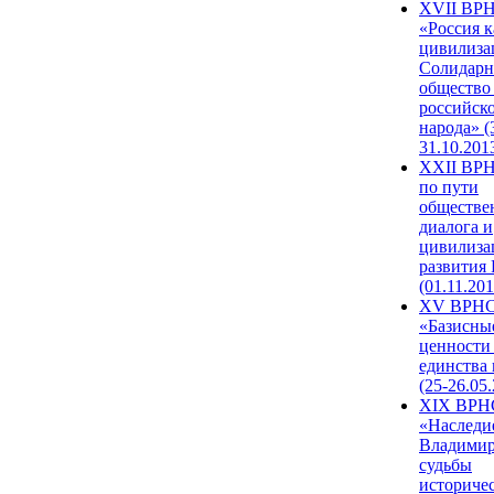
XVII ВР
«Россия к
цивилиза
Солидарн
общество
российск
народа» (
31.10.201
XXII ВРН
по пути
обществе
диалога и
цивилиза
развития
(01.11.201
XV ВРН
«Базисны
ценности
единства
(25-26.05.
XIX ВРН
«Наследи
Владимир
судьбы
историче