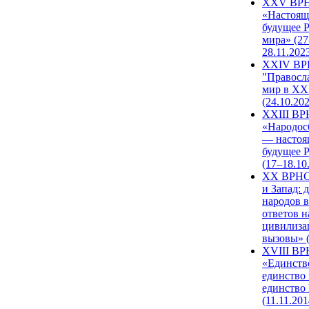
XXV ВР
«Настоящ
будущее 
мира» (27
28.11.202
XXIV В
"Правосл
мир в XXI
(24.10.20
XXIII В
«Народос
— настоя
будущее 
(17–18.10
XX ВРНС
и Запад: 
народов в
ответов н
цивилиза
вызовы» (
XVIII В
«Единств
единство 
единство
(11.11.201