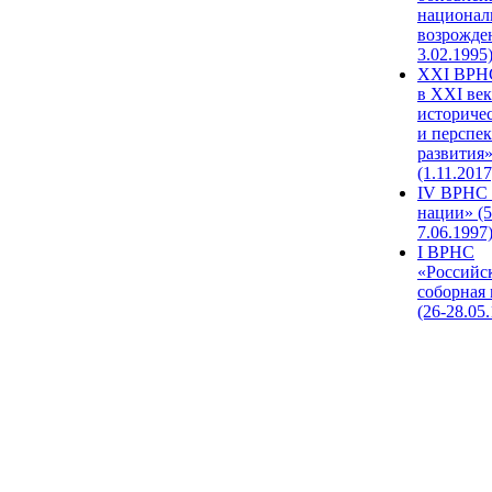
национал
возрожде
3.02.1995
XХI ВРНС
в XXI век
историче
и перспе
развития
(1.11.2017
IV ВРНС 
нации» (5
7.06.1997
I ВРНС
«Российс
соборная
(26-28.05