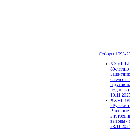
Соборы 1993-2
ХХVII В
80-летию
Защитни
Отечеств
и духовн
подвиг» (
19.11.202
XXVI В
«Русский
Внешние
внутренн
вызовы» (
28.11.202