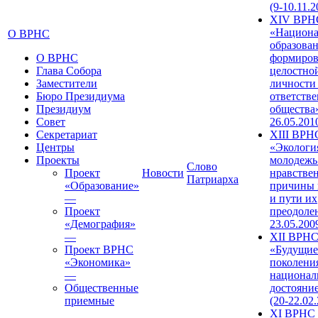
(9-10.11.2
XIV ВРН
«Национа
О ВРНС
образован
О ВРНС
формиров
Глава Собора
целостно
Заместители
личности
Бюро Президиума
ответств
Президиум
общества»
Совет
26.05.201
Секретариат
XIII ВРН
Центры
«Экологи
Проекты
молодежь
Слово
Проект
Новости
нравстве
Патриарха
«Образование»
причины 
—
и пути их
Проект
преодолен
«Демография»
23.05.200
—
XII ВРН
Проект ВРНС
«Будущие
«Экономика»
поколени
—
национал
Общественные
достояни
приемные
(20-22.02
XI ВРНС