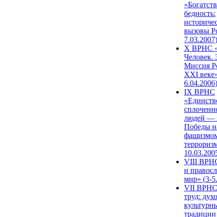
«Богатств
бедность:
историче
вызовы Ро
7.03.2007
X ВРНС «
Человек. 
Миссия Р
XXI веке»
6.04.2006
IX ВРНС
«Единств
сплоченн
людей — 
Победы н
фашизмом
терроризм
10.03.200
VIII ВРН
и правос
мир» (3-5
VII ВРНС
труд: дух
культурн
традиции