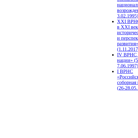
национал
возрожде
3.02.1995
XХI ВРНС
в XXI век
историче
и перспе
развития
(1.11.2017
IV ВРНС 
нации» (5
7.06.1997
I ВРНС
«Российс
соборная
(26-28.05