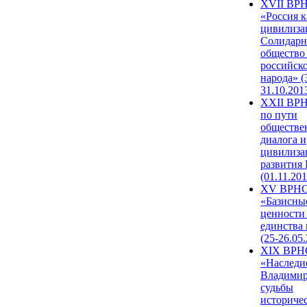
XVII ВР
«Россия к
цивилиза
Солидарн
общество
российск
народа» (
31.10.201
XXII ВРН
по пути
обществе
диалога и
цивилиза
развития
(01.11.201
XV ВРН
«Базисны
ценности
единства
(25-26.05.
XIX ВРН
«Наследи
Владимир
судьбы
историче