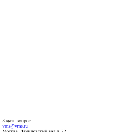
Задать вопрос
vrns@vrns.ru
Москва, Даниловский вал д. 22