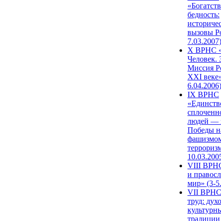
«Богатств
бедность:
историче
вызовы Ро
7.03.2007
X ВРНС «
Человек. 
Миссия Р
XXI веке»
6.04.2006
IX ВРНС
«Единств
сплоченн
людей — 
Победы н
фашизмом
терроризм
10.03.200
VIII ВРН
и правос
мир» (3-5
VII ВРНС
труд: дух
культурн
традиции