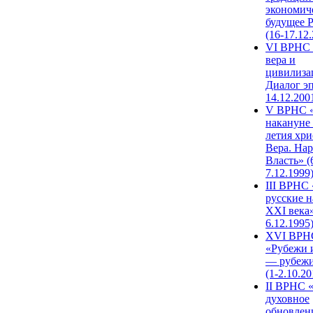
экономич
будущее 
(16-17.12
VI ВРНС 
вера и
цивилиза
Диалог эп
14.12.200
V ВРНС «
накануне 
летия хри
Вера. Нар
Власть» (
7.12.1999
III ВРНС 
русские н
XXI века»
6.12.1995
XVI ВРН
«Рубежи 
— рубежи
(1-2.10.20
II ВРНС 
духовное
обновлен