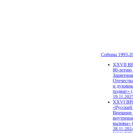
Соборы 1993-2
ХХVII В
80-летию
Защитни
Отечеств
и духовн
подвиг» (
19.11.202
XXVI В
«Русский
Внешние
внутренн
вызовы» (
28.11.202