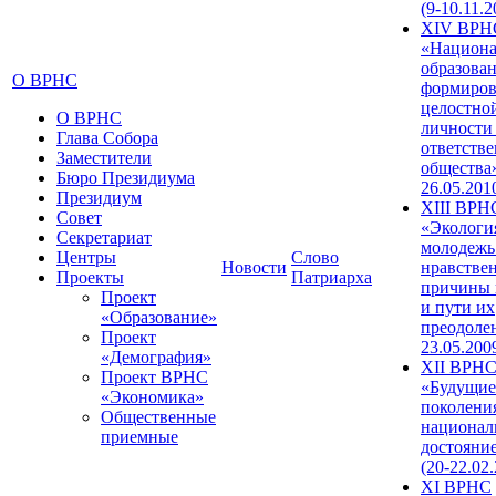
(9-10.11.2
XIV ВРН
«Национа
образован
О ВРНС
формиров
целостно
О ВРНС
личности
Глава Собора
ответств
Заместители
общества»
Бюро Президиума
26.05.201
Президиум
XIII ВРН
Совет
«Экологи
Секретариат
молодежь
Центры
Слово
Новости
нравстве
Проекты
Патриарха
причины 
Проект
и пути их
«Образование»
преодолен
Проект
23.05.200
«Демография»
XII ВРН
Проект ВРНС
«Будущие
«Экономика»
поколени
Общественные
национал
приемные
достояни
(20-22.02
XI ВРНС