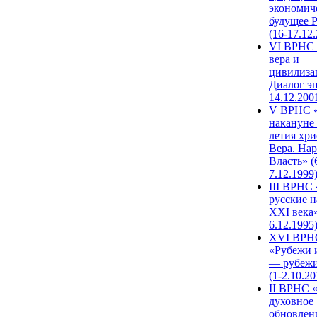
экономич
будущее 
(16-17.12
VI ВРНС 
вера и
цивилиза
Диалог эп
14.12.200
V ВРНС «
накануне 
летия хри
Вера. Нар
Власть» (
7.12.1999
III ВРНС 
русские н
XXI века»
6.12.1995
XVI ВРН
«Рубежи 
— рубежи
(1-2.10.20
II ВРНС 
духовное
обновлен