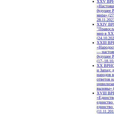
XXV ВР
«Настоящ
будущее 
мира» (27
28.11.202
XXIV В
"Правосл
мир в XXI
(24.10.20
XXIII В
«Народос
— настоя
будущее 
(17–18.10
XX ВРНС
и Запад: 
народов в
ответов н
цивилиза
вызовы» (
XVIII В
«Единств
единство 
единство
(11.11.201