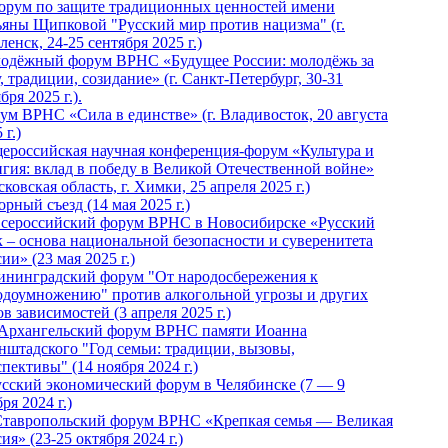
Форум по защите традиционных ценностей имени
ьяны Щипковой "Русский мир против нацизма" (г.
енск, 24-25 сентября 2025 г.)
одёжный форум ВРНС «Будущее России: молодёжь за
, традиции, созидание» (г. Санкт-Петербург, 30-31
бря 2025 г.).
ум ВРНС «Сила в единстве» (г. Владивосток, 20 августа
 г.)
ероссийская научная конференция-форум «Культура и
игия: вклад в победу в Великой Отечественной войне»
ковская область, г. Химки, 25 апреля 2025 г.)
рный съезд (14 мая 2025 г.)
 Всероссийский форум ВРНС в Новосибирске «Русский
к – основа национальной безопасности и суверенитета
ии» (23 мая 2025 г.)
ининградский форум "От народосбережения к
одоумножению" против алкогольной угрозы и других
в зависимостей (3 апреля 2025 г.)
 Архангельский форум ВРНС памяти Иоанна
нштадского "Год семьи: традиции, вызовы,
пективы" (14 ноября 2024 г.)
Русский экономический форум в Челябинске (7 — 9
ря 2024 г.)
Ставропольский форум ВРНС «Крепкая семья — Великая
ия» (23-25 октября 2024 г.)