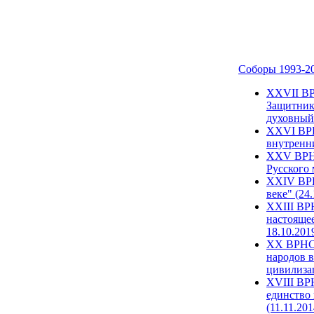
Соборы 1993-2
ХХVII ВР
Защитник
духовный 
XXVI ВРН
внутренни
XXV ВРНС
Русского 
XXIV ВРН
веке" (24
XXIII ВР
настоящее
18.10.201
XX ВРНС 
народов в
цивилиза
XVIII ВР
единство 
(11.11.201