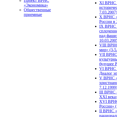
Проект ВРНС
XI ВРНС «
«Экономика»
историчес
Общественные
7.03.2007
приемные
X ВРНС «
России в 
IX ВРНС 
сплоченн
над фаши
10.03.200
VIII ВРН
мир» (3-5
VII ВРНС 
культурн
будущее Р
VI ВРНС «
Диалог эп
V ВРНС «
христианс
7.12.1999
III ВРНС 
XXI века»
XVI ВРНС
России» (
II ВРНС «
национал