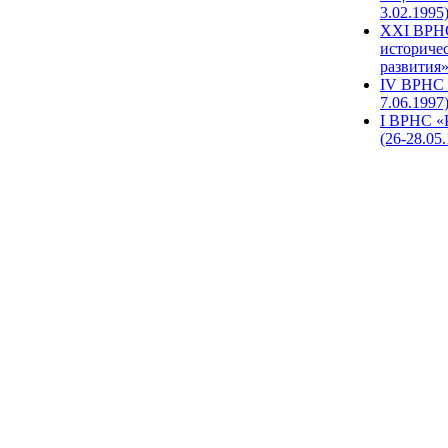
3.02.1995
XХI ВРНС
историче
развития»
IV ВРНС 
7.06.1997
I ВРНС «
(26-28.05