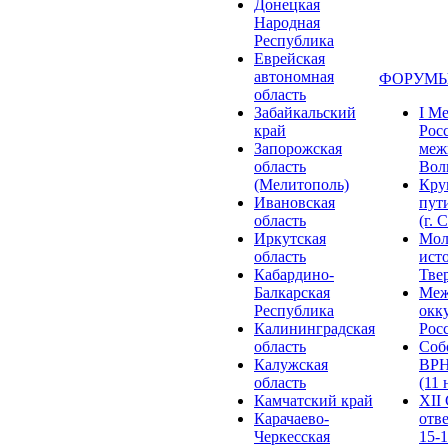
Донецкая
Народная
Республика
Еврейская
автономная
ФОРУМЫ
область
Забайкальский
I М
край
Рос
Запорожская
меж
область
Волг
(Мелитополь)
Кру
Ивановская
пут
область
(г. 
Иркутская
Мол
область
ист
Кабардино-
Твер
Балкарская
Меж
Республика
окк
Калининградская
Росс
область
Соб
Калужская
ВРН
область
(11 
Камчатский край
XII
Карачаево-
отв
Черкесская
15-1