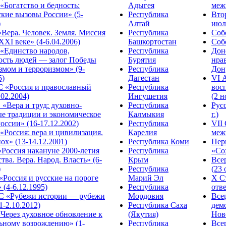
Богатство и бедность:
Адыгея
меж
кие вызовы России» (5-
Республика
Вто
)
Алтай
июля
Вера. Человек. Земля. Миссия
Республика
Собо
XXI веке» (4-6.04.2006)
Башкортостан
Собо
«Единство народов,
Республика
Дон
ость людей — залог Победы
Бурятия
нра
змом и терроризмом» (9-
Республика
Дону
5)
Дагестан
VI 
С «Россия и православный
Республика
вос
.02.2004)
Ингушетия
(2 н
«Вера и труд: духовно-
Республика
Рус
ые традиции и экономическое
Калмыкия
г.)
оссии» (16-17.12.2002)
Республика
VII
Россия: вера и цивилизация.
Карелия
меж
ох» (13-14.12.2001)
Республика Коми
Пер
Россия накануне 2000-летия
Республика
«Сох
тва. Вера. Народ. Власть» (6-
Крым
Все
)
Республика
(23 
«Россия и русские на пороге
Марий Эл
X С
 (4-6.12.1995)
Республика
отве
 «Рубежи истории — рубежи
Мордовия
Все
1-2.10.2012)
Республика Саха
дем
Через духовное обновление к
(Якутия)
Ново
ьному возрождению» (1-
Республика
Все