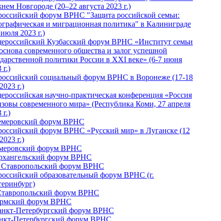
нем Новгороде (20–22 августа 2023 г.)
российский форум ВРНС "Защита российской семьи:
ографическая и миграционная политика" в Калиниграде
 июля 2023 г.)
ероссийский Кузбасский форум ВРНС «Институт семьи
 основа современного общества и залог успешной
ударственной политики России в ХХI веке» (6-7 июня
 г.)
российский социальный форум ВРНС в Воронеже (17-18
2023 г.)
ероссийская научно-практическая конференция «Россия
ызовы современного мира» (Республика Коми, 27 апреля
 г.)
Кемеровский форум ВРНС
российский форум ВРНС «Русский мир» в Луганске (12
2023 г.)
емеровский форум ВРНС
Архангельский форум ВРНС
I Ставропольский форум ВРНС
российский образовательный форум ВРНС (г.
теринбург)
Ставропольский форум ВРНС
ермский форум ВРНС
Санкт-Петербургский форум ВРНС
анкт-Петербургский форум ВРНС