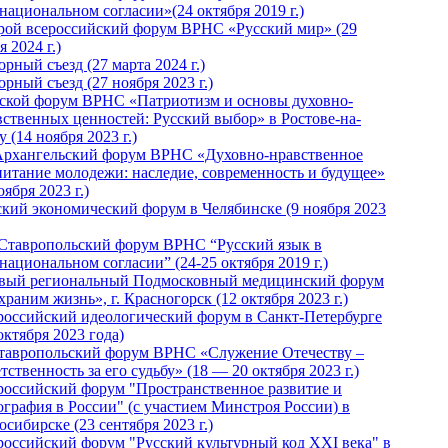
национальном согласии»(24 октября 2019 г.)
рой всероссийский форум ВРНС «Русский мир» (29
 2024 г.)
рный съезд (27 марта 2024 г.)
рный съезд (27 ноября 2023 г.)
ской форум ВРНС «Патриотизм и основы духовно-
вственных ценностей: Русский выбор» в Ростове-на-
 (14 ноября 2023 г.)
Архангельский форум ВРНС «Духовно-нравственное
питание молодежи: наследие, современность и будущее»
оября 2023 г.)
ский экономический форум в Челябинске (9 ноября 2023
 Ставропольский форум ВРНС “Русский язык в
национальном согласии” (24-25 октября 2019 г.)
вый региональный Подмосковный медицинский форум
раним жизнь», г. Красногорск (12 октября 2023 г.)
российский идеологический форум в Санкт-Петербурге
октября 2023 года)
тавропольский форум ВРНС «Служение Отечеству –
тственность за его судьбу» (18 — 20 октября 2023 г.)
российский форум "Пространственное развитие и
ография в России" (с участием Минстроя России) в
сибирске (23 сентября 2023 г.)
российский форум "Русский культурный код XXI века" в