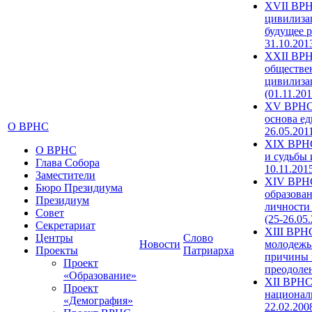
XVII ВРН
цивилиза
будущее р
31.10.201
XXII ВРН
обществе
цивилиза
(01.11.201
XV ВРНС 
основа ед
О ВРНС
26.05.201
XIX ВРНС
О ВРНС
и судьбы 
Глава Собора
10.11.201
Заместители
XIV ВРН
Бюро Президиума
образова
Президиум
личности
Совет
(25-26.05
Секретариат
XIII ВРН
Центры
Слово
Новости
молодежь
Проекты
Патриарха
причины 
Проект
преодолен
«Образование»
XII ВРНС
Проект
националь
«Демография»
22.02.200