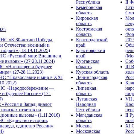
Республика
II 
Кемеровская
Тат
область
Смол
Кировская
Мол
область
веру
Костромская
октя
025
область
Фор
НС «К 80-летию Победы.
Краснодарский
2025
и Отечества: военный и
край
Общ
подвиг» (18-19.11.2025)
Красноярский
рел
С «Русский мир: Внешние и
край
(Мос
е вызовы» (27-28.11.2024)
Курганская
Собо
 «Настоящее и будущее
область
III
мира» (27-28.11.2023)
Курская область
язы
С "Православие и мир в XXI
Ленинградская
Росс
.10.2022)
область
Кал
НС «Народосбережение —
Липецкая
нар
 и будущее России» (17–
область
видо
9)
Луганская
VII
«Россия и Запад: диалог
Народная
Кро
 поисках ответов на
Республика
перс
ционные вызовы» (1.11.2016)
Магаданская
II 
НС «Единство истории,
область
нояб
народа, единство России»
Москва
ХI 
4)
Московская
Росс