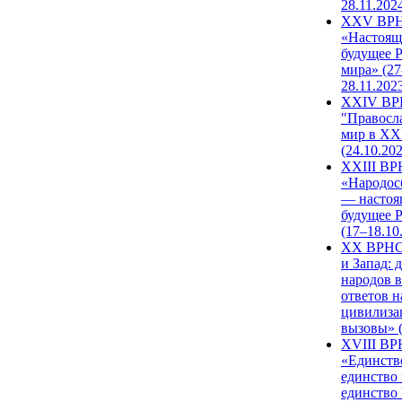
28.11.202
XXV ВР
«Настоящ
будущее 
мира» (27
28.11.202
XXIV В
"Правосл
мир в XXI
(24.10.20
XXIII В
«Народос
— настоя
будущее 
(17–18.10
XX ВРНС
и Запад: 
народов в
ответов н
цивилиза
вызовы» (
XVIII В
«Единств
единство 
единство