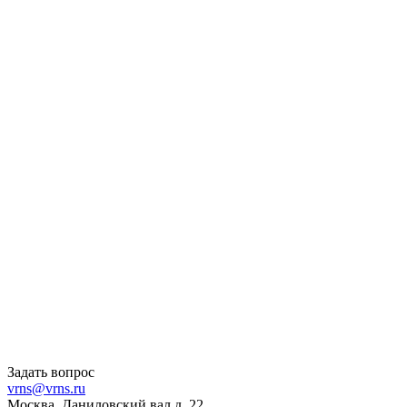
Задать вопрос
vrns@vrns.ru
Москва, Даниловский вал д. 22