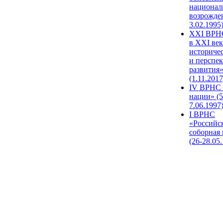
национал
возрожде
3.02.1995
XХI ВРНС
в XXI век
историче
и перспе
развития
(1.11.2017
IV ВРНС 
нации» (5
7.06.1997
I ВРНС
«Российс
соборная
(26-28.05