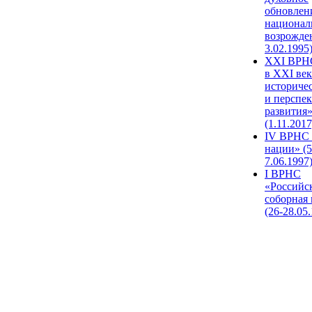
обновлен
национал
возрожде
3.02.1995
XХI ВРНС
в XXI век
историче
и перспе
развития
(1.11.2017
IV ВРНС 
нации» (5
7.06.1997
I ВРНС
«Российс
соборная
(26-28.05