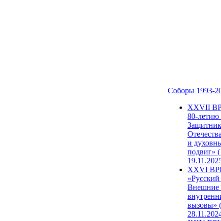
Соборы 1993-2
ХХVII В
80-летию
Защитни
Отечеств
и духовн
подвиг» (
19.11.202
XXVI В
«Русский
Внешние
внутренн
вызовы» (
28.11.202