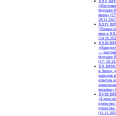
XXV ВР
«Настоящ
будущее 
мира» (27
28.11.202
XXIV В
"Правосл
мир в XXI
(24.10.20
XXIII В
«Народос
— настоя
будущее 
(17–18.10
XX ВРНС
и Запад: 
народов в
ответов н
цивилиза
вызовы» (
XVIII В
«Единств
единство 
единство
(11.11.201