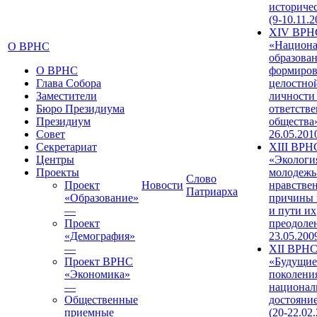
историче
(9-10.11.2
XIV ВРН
«Национа
О ВРНС
образован
О ВРНС
формиров
Глава Собора
целостно
Заместители
личности
Бюро Президиума
ответств
Президиум
общества»
Совет
26.05.201
Секретариат
XIII ВРН
Центры
«Экологи
Проекты
молодежь
Слово
Проект
Новости
нравстве
Патриарха
«Образование»
причины 
—
и пути их
Проект
преодолен
«Демография»
23.05.200
—
XII ВРН
Проект ВРНС
«Будущие
«Экономика»
поколени
—
национал
Общественные
достояни
приемные
(20-22.02