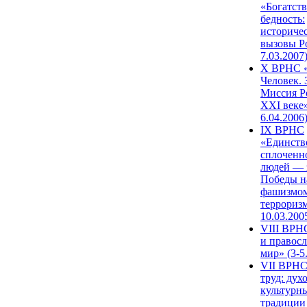
«Богатств
бедность:
историче
вызовы Ро
7.03.2007
X ВРНС «
Человек. 
Миссия Р
XXI веке»
6.04.2006
IX ВРНС
«Единств
сплоченн
людей — 
Победы н
фашизмом
терроризм
10.03.200
VIII ВРН
и правос
мир» (3-5
VII ВРНС
труд: дух
культурн
традиции