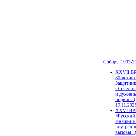
Соборы 1993-2
ХХVII В
80-летию
Защитни
Отечеств
и духовн
подвиг» (
19.11.202
XXVI В
«Русский
Внешние
внутренн
вызовы» (