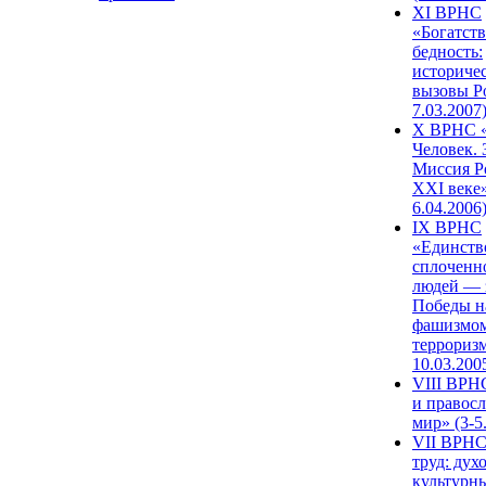
XI ВРНС
«Богатств
бедность:
историче
вызовы Ро
7.03.2007
X ВРНС «
Человек. 
Миссия Р
XXI веке»
6.04.2006
IX ВРНС
«Единств
сплоченн
людей — 
Победы н
фашизмом
терроризм
10.03.200
VIII ВРН
и правос
мир» (3-5
VII ВРНС
труд: дух
культурн