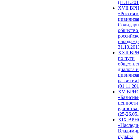
(11.11.201
XVII ВР
«Россия к
цивилиза
Солидарн
общество
российск
народа» (
31.10.201
XXII ВРН
по пути
обществе
диалога и
цивилиза
развития
(01.11.201
XV ВРН
«Базисны
ценности
единства
(25-26.05.
XIX ВРН
«Наследи
Владимир
судьбы