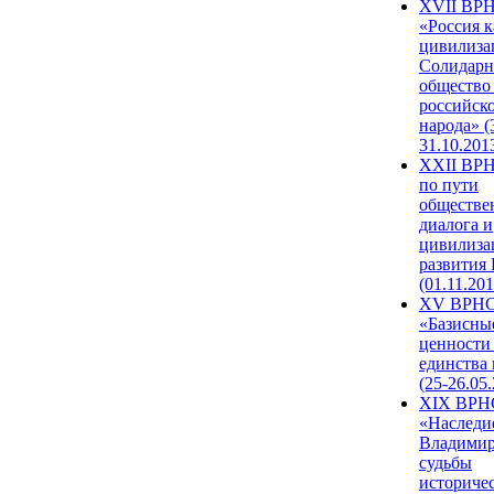
XVII ВР
«Россия к
цивилиза
Солидарн
общество
российск
народа» (
31.10.201
XXII ВРН
по пути
обществе
диалога и
цивилиза
развития
(01.11.201
XV ВРН
«Базисны
ценности
единства
(25-26.05.
XIX ВРН
«Наследи
Владимир
судьбы
историче