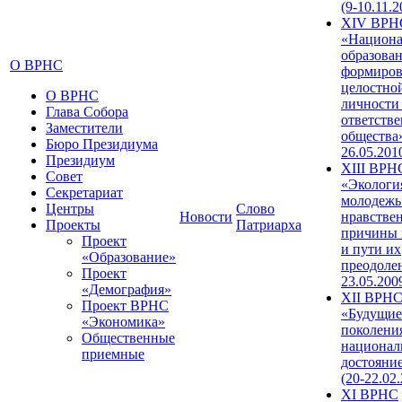
(9-10.11.2
XIV ВРН
«Национа
образован
О ВРНС
формиров
целостно
О ВРНС
личности
Глава Собора
ответств
Заместители
общества»
Бюро Президиума
26.05.201
Президиум
XIII ВРН
Совет
«Экологи
Секретариат
молодежь
Центры
Слово
Новости
нравстве
Проекты
Патриарха
причины 
Проект
и пути их
«Образование»
преодолен
Проект
23.05.200
«Демография»
XII ВРН
Проект ВРНС
«Будущие
«Экономика»
поколени
Общественные
национал
приемные
достояни
(20-22.02
XI ВРНС