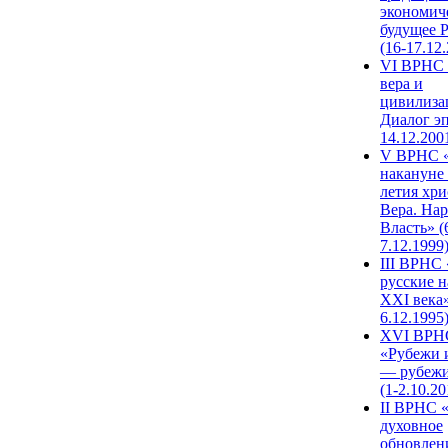
экономич
будущее 
(16-17.12
VI ВРНС 
вера и
цивилиза
Диалог эп
14.12.200
V ВРНС «
накануне 
летия хри
Вера. Нар
Власть» (
7.12.1999
III ВРНС 
русские н
XXI века»
6.12.1995
XVI ВРН
«Рубежи 
— рубежи
(1-2.10.20
II ВРНС 
духовное
обновлен