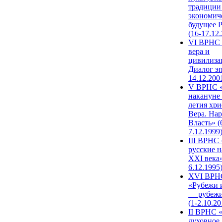
традиции
экономич
будущее 
(16-17.12
VI ВРНС 
вера и
цивилиза
Диалог эп
14.12.200
V ВРНС «
накануне 
летия хри
Вера. Нар
Власть» (
7.12.1999
III ВРНС 
русские н
XXI века»
6.12.1995
XVI ВРН
«Рубежи 
— рубежи
(1-2.10.20
II ВРНС 
духовное