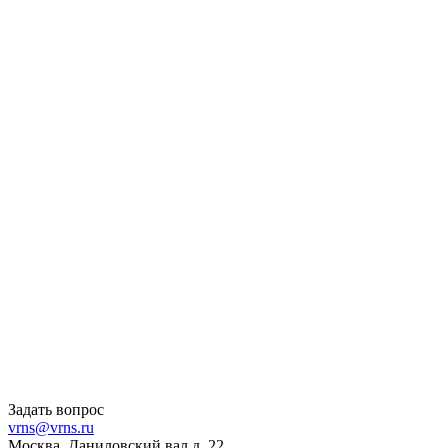
Задать вопрос
vrns@vrns.ru
Москва, Даниловский вал д. 22