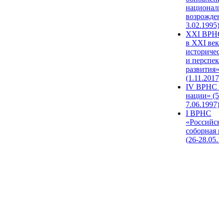
национал
возрожде
3.02.1995
XХI ВРНС
в XXI век
историче
и перспе
развития
(1.11.2017
IV ВРНС 
нации» (5
7.06.1997
I ВРНС
«Российс
соборная
(26-28.05