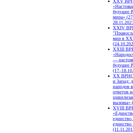
XXV ВР
«Настоящ
будущее 
мира» (27
28.11.202
XXIV В
"Правосл
мир в XXI
(24.10.20
XXIII В
«Народос
— настоя
будущее 
(17–18.10
XX ВРНС
и Запад: 
народов в
ответов н
цивилиза
вызовы» (
XVIII В
«Единств
единство 
единство
(11.11.201