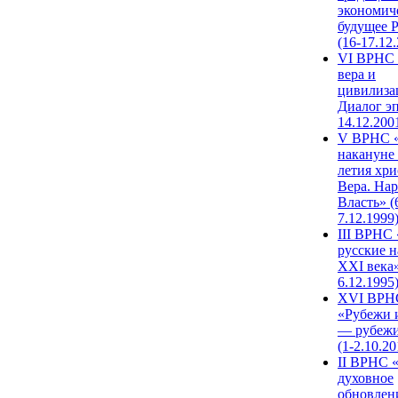
экономич
будущее 
(16-17.12
VI ВРНС 
вера и
цивилиза
Диалог эп
14.12.200
V ВРНС «
накануне 
летия хри
Вера. Нар
Власть» (
7.12.1999
III ВРНС 
русские н
XXI века»
6.12.1995
XVI ВРН
«Рубежи 
— рубежи
(1-2.10.20
II ВРНС 
духовное
обновлен