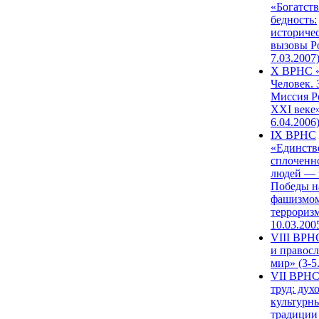
«Богатств
бедность:
историче
вызовы Ро
7.03.2007
X ВРНС «
Человек. 
Миссия Р
XXI веке»
6.04.2006
IX ВРНС
«Единств
сплоченн
людей — 
Победы н
фашизмом
терроризм
10.03.200
VIII ВРН
и правос
мир» (3-5
VII ВРНС
труд: дух
культурн
традиции