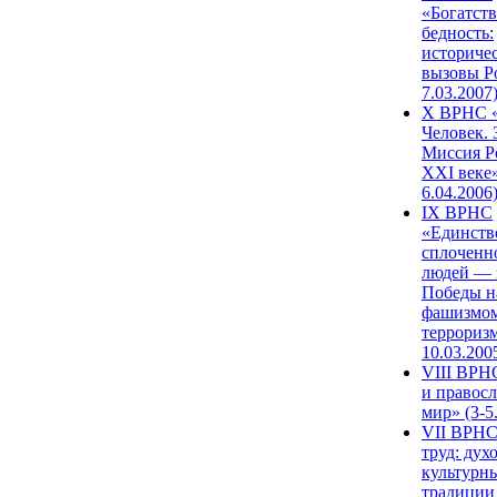
«Богатств
бедность:
историче
вызовы Ро
7.03.2007
X ВРНС «
Человек. 
Миссия Р
XXI веке»
6.04.2006
IX ВРНС
«Единств
сплоченн
людей — 
Победы н
фашизмом
терроризм
10.03.200
VIII ВРН
и правос
мир» (3-5
VII ВРНС
труд: дух
культурн
традиции