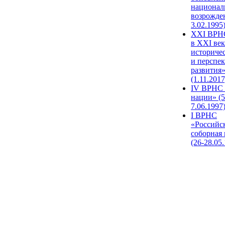
национал
возрожде
3.02.1995
XХI ВРНС
в XXI век
историче
и перспе
развития
(1.11.2017
IV ВРНС 
нации» (5
7.06.1997
I ВРНС
«Российс
соборная
(26-28.05