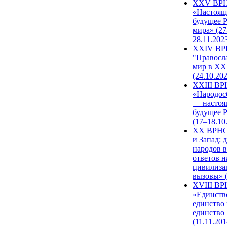
XXV ВР
«Настоящ
будущее 
мира» (27
28.11.202
XXIV В
"Правосл
мир в XXI
(24.10.20
XXIII В
«Народос
— настоя
будущее 
(17–18.10
XX ВРНС
и Запад: 
народов в
ответов н
цивилиза
вызовы» (
XVIII В
«Единств
единство 
единство
(11.11.201