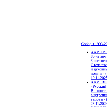
Соборы 1993-2
ХХVII В
80-летию
Защитни
Отечеств
и духовн
подвиг» (
19.11.202
XXVI В
«Русский
Внешние
внутренн
вызовы» (
28.11.202