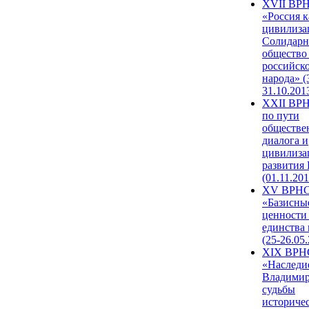
XVII ВР
«Россия к
цивилиза
Солидарн
общество
российск
народа» (
31.10.201
XXII ВРН
по пути
обществе
диалога и
цивилиза
развития
(01.11.201
XV ВРН
«Базисны
ценности
единства
(25-26.05.
XIX ВРН
«Наследи
Владимир
судьбы
историче