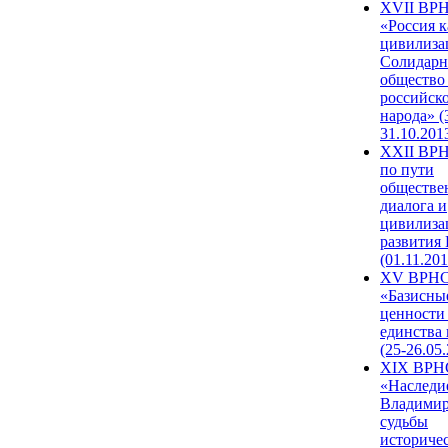
XVII ВР
«Россия к
цивилиза
Солидарн
общество
российск
народа» (
31.10.201
XXII ВРН
по пути
обществе
диалога и
цивилиза
развития
(01.11.201
XV ВРН
«Базисны
ценности
единства
(25-26.05.
XIX ВРН
«Наследи
Владимир
судьбы
историче