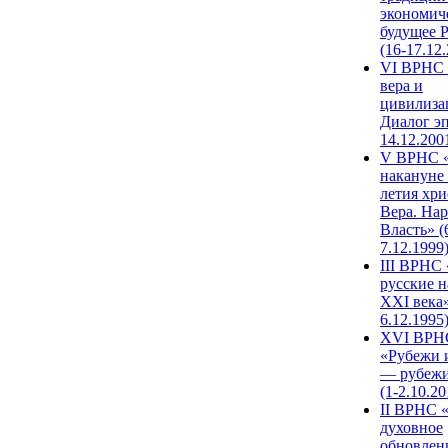
экономич
будущее 
(16-17.12
VI ВРНС 
вера и
цивилиза
Диалог эп
14.12.200
V ВРНС «
накануне 
летия хри
Вера. Нар
Власть» (
7.12.1999
III ВРНС 
русские н
XXI века»
6.12.1995
XVI ВРН
«Рубежи 
— рубежи
(1-2.10.20
II ВРНС 
духовное
обновлен