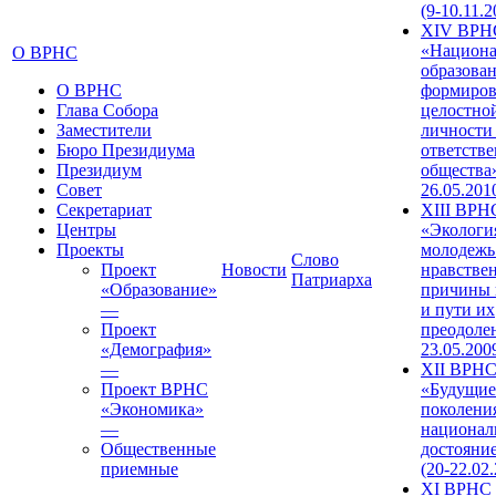
(9-10.11.2
XIV ВРН
«Национа
О ВРНС
образован
О ВРНС
формиров
Глава Собора
целостно
Заместители
личности
Бюро Президиума
ответств
Президиум
общества»
Совет
26.05.201
Секретариат
XIII ВРН
Центры
«Экологи
Проекты
молодежь
Слово
Проект
Новости
нравстве
Патриарха
«Образование»
причины 
—
и пути их
Проект
преодолен
«Демография»
23.05.200
—
XII ВРН
Проект ВРНС
«Будущие
«Экономика»
поколени
—
национал
Общественные
достояни
приемные
(20-22.02
XI ВРНС