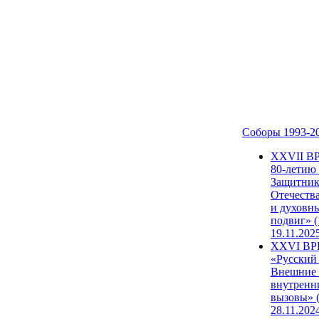
Соборы 1993-2
ХХVII В
80-летию
Защитни
Отечеств
и духовн
подвиг» (
19.11.202
XXVI В
«Русский
Внешние
внутренн
вызовы» (
28.11.202