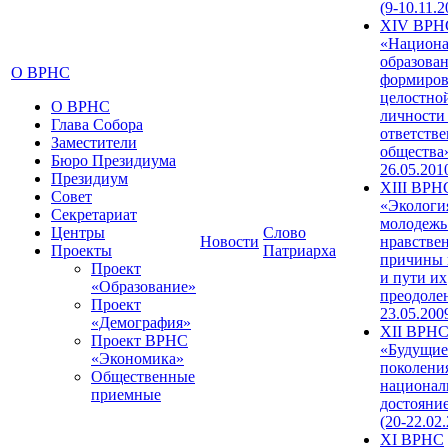
(9-10.11.2
XIV ВРН
«Национа
образован
О ВРНС
формиров
целостно
О ВРНС
личности
Глава Собора
ответств
Заместители
общества»
Бюро Президиума
26.05.201
Президиум
XIII ВРН
Совет
«Экологи
Секретариат
молодежь
Центры
Слово
Новости
нравстве
Проекты
Патриарха
причины 
Проект
и пути их
«Образование»
преодолен
Проект
23.05.200
«Демография»
XII ВРН
Проект ВРНС
«Будущие
«Экономика»
поколени
Общественные
национал
приемные
достояни
(20-22.02
XI ВРНС