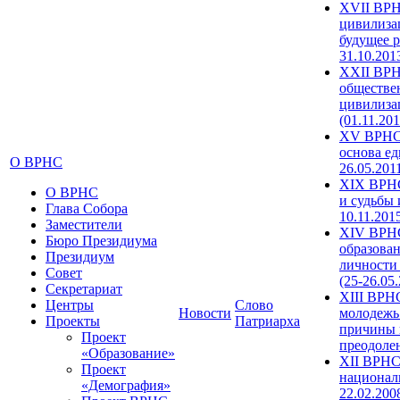
XVII ВРН
цивилиза
будущее р
31.10.201
XXII ВРН
обществе
цивилиза
(01.11.201
XV ВРНС 
основа ед
О ВРНС
26.05.201
XIX ВРНС
О ВРНС
и судьбы 
Глава Собора
10.11.201
Заместители
XIV ВРН
Бюро Президиума
образова
Президиум
личности
Совет
(25-26.05
Секретариат
XIII ВРН
Центры
Слово
Новости
молодежь
Проекты
Патриарха
причины 
Проект
преодолен
«Образование»
XII ВРНС
Проект
националь
«Демография»
22.02.200