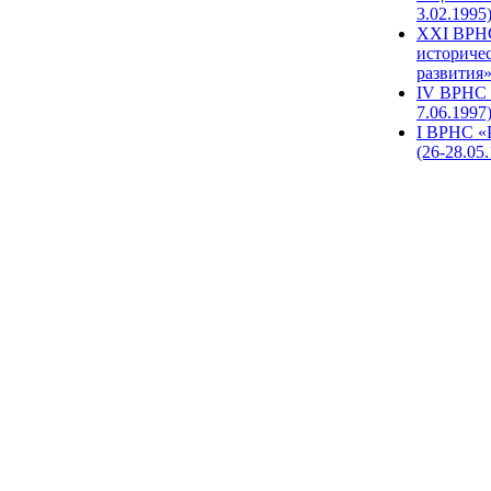
3.02.1995
XХI ВРНС
историче
развития»
IV ВРНС 
7.06.1997
I ВРНС «
(26-28.05