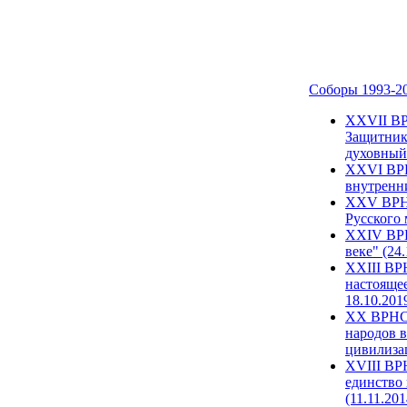
Соборы 1993-2
ХХVII ВР
Защитник
духовный 
XXVI ВРН
внутренни
XXV ВРНС
Русского 
XXIV ВРН
веке" (24
XXIII ВР
настоящее
18.10.201
XX ВРНС 
народов в
цивилиза
XVIII ВР
единство 
(11.11.201