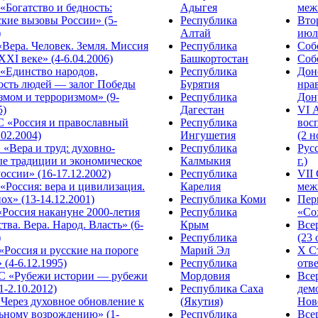
Богатство и бедность:
Адыгея
меж
кие вызовы России» (5-
Республика
Вто
)
Алтай
июля
Вера. Человек. Земля. Миссия
Республика
Собо
XXI веке» (4-6.04.2006)
Башкортостан
Собо
«Единство народов,
Республика
Дон
ость людей — залог Победы
Бурятия
нра
змом и терроризмом» (9-
Республика
Дону
5)
Дагестан
VI 
С «Россия и православный
Республика
вос
.02.2004)
Ингушетия
(2 н
«Вера и труд: духовно-
Республика
Рус
ые традиции и экономическое
Калмыкия
г.)
оссии» (16-17.12.2002)
Республика
VII
Россия: вера и цивилизация.
Карелия
меж
ох» (13-14.12.2001)
Республика Коми
Пер
Россия накануне 2000-летия
Республика
«Сох
тва. Вера. Народ. Власть» (6-
Крым
Все
)
Республика
(23 
«Россия и русские на пороге
Марий Эл
X С
 (4-6.12.1995)
Республика
отве
 «Рубежи истории — рубежи
Мордовия
Все
1-2.10.2012)
Республика Саха
дем
Через духовное обновление к
(Якутия)
Ново
ьному возрождению» (1-
Республика
Все