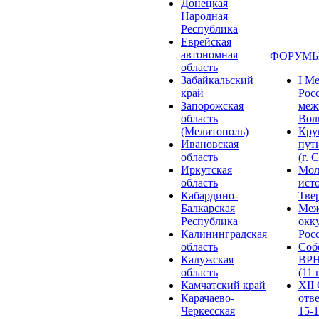
Донецкая
Народная
Республика
Еврейская
автономная
ФОРУМЫ
область
Забайкальский
I М
край
Рос
Запорожская
меж
область
Волг
(Мелитополь)
Кру
Ивановская
пут
область
(г. 
Иркутская
Мол
область
ист
Кабардино-
Твер
Балкарская
Меж
Республика
окк
Калининградская
Росс
область
Соб
Калужская
ВРН
область
(11 
Камчатский край
XII
Карачаево-
отв
Черкесская
15-1