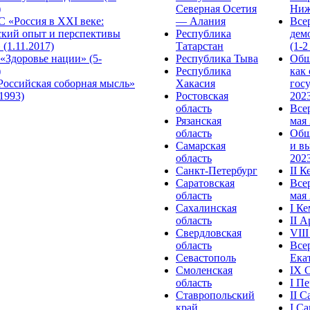
)
Северная Осетия
Ниж
 «Россия в XXI веке:
— Алания
Все
ский опыт и перспективы
Республика
дем
 (1.11.2017)
Татарстан
(1-2
«Здоровье нации» (5-
Республика Тыва
Общ
)
Республика
как
Российская соборная мысль»
Хакасия
гос
.1993)
Ростовская
2023
область
Все
Рязанская
мая 
область
Общ
Самарская
и в
область
2023
Санкт-Петербург
II 
Саратовская
Все
область
мая 
Сахалинская
I К
область
II 
Свердловская
VII
область
Все
Севастополь
Ека
Смоленская
IX 
область
I П
Ставропольский
II 
край
I С