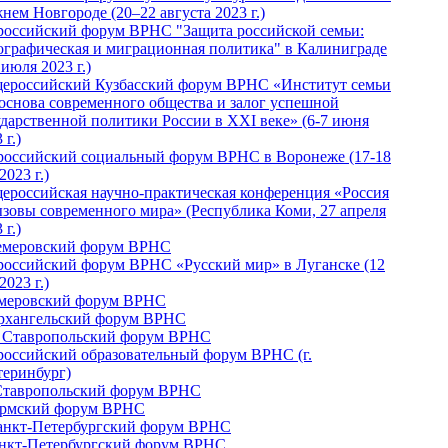
нем Новгороде (20–22 августа 2023 г.)
российский форум ВРНС "Защита российской семьи:
ографическая и миграционная политика" в Калиниграде
 июля 2023 г.)
ероссийский Кузбасский форум ВРНС «Институт семьи
 основа современного общества и залог успешной
ударственной политики России в ХХI веке» (6-7 июня
 г.)
российский социальный форум ВРНС в Воронеже (17-18
2023 г.)
ероссийская научно-практическая конференция «Россия
ызовы современного мира» (Республика Коми, 27 апреля
 г.)
Кемеровский форум ВРНС
российский форум ВРНС «Русский мир» в Луганске (12
2023 г.)
емеровский форум ВРНС
Архангельский форум ВРНС
I Ставропольский форум ВРНС
российский образовательный форум ВРНС (г.
теринбург)
Ставропольский форум ВРНС
ермский форум ВРНС
Санкт-Петербургский форум ВРНС
анкт-Петербургский форум ВРНС