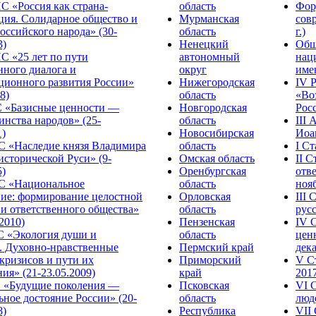
С «Россия как страна-
область
Фор
ция. Солидарное общество и
Мурманская
сов
оссийского народа» (30-
область
г.)
3)
Ненецкий
Общ
С «25 лет по пути
автономный
нац
нного диалога и
округ
име
ционного развития России»
Нижегородская
IV 
8)
область
«Во
«Базисные ценности —
Новгородская
Росс
инства народов» (25-
область
III
1)
Новосибирская
Иоа
 «Наследие князя Владимира
область
I С
исторической Руси» (9-
Омская область
II 
5)
Оренбургская
отве
С «Национальное
область
нояб
ние: формирование целостной
Орловская
III
 и ответственного общества»
область
русс
.2010)
Пензенская
IV 
С «Экология души и
область
цен
. Духовно-нравственные
Пермский край
дека
кризисов и пути их
Приморский
V С
ия» (21-23.05.2009)
край
2017
 «Будущие поколения —
Псковская
VI 
ное достояние России» (20-
область
люде
8)
Республика
VII