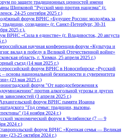
Форум по защите традиционных ценностей имени
ьяны Щипковой "Русский мир против нацизма" (г.
енск, 24-25 сентября 2025 г.)
одёжный форум ВРНС «Будущее России: молодёжь за
, традиции, созидание» (г. Санкт-Петербург, 30-31
бря 2025 г.).
ум ВРНС «Сила в единстве» (г. Владивосток, 20 августа
 г.)
ероссийская научная конференция-форум «Культура и
игия: вклад в победу в Великой Отечественной войне»
ковская область, г. Химки, 25 апреля 2025 г.)
рный съезд (14 мая 2025 г.)
 Всероссийский форум ВРНС в Новосибирске «Русский
к – основа национальной безопасности и суверенитета
ии» (23 мая 2025 г.)
ининградский форум "От народосбережения к
одоумножению" против алкогольной угрозы и других
в зависимостей (3 апреля 2025 г.)
 Архангельский форум ВРНС памяти Иоанна
нштадского "Год семьи: традиции, вызовы,
пективы" (14 ноября 2024 г.)
Русский экономический форум в Челябинске (7 — 9
ря 2024 г.)
Ставропольский форум ВРНС «Крепкая семья — Великая
ия» (23-25 октября 2024 г.)