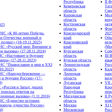
Республика
II 
Кемеровская
Тат
область
Смол
Кировская
Мол
область
веру
Костромская
октя
025
область
Фор
НС «К 80-летию Победы.
Краснодарский
2025
и Отечества: военный и
край
Общ
подвиг» (18-19.11.2025)
Красноярский
рел
С «Русский мир: Внешние и
край
(Мос
е вызовы» (27-28.11.2024)
Курганская
Собо
 «Настоящее и будущее
область
III
мира» (27-28.11.2023)
Курская область
язы
С "Православие и мир в XXI
Ленинградская
Росс
.10.2022)
область
Кал
НС «Народосбережение —
Липецкая
нар
 и будущее России» (17–
область
видо
9)
Луганская
VII
«Россия и Запад: диалог
Народная
Кро
 поисках ответов на
Республика
перс
ционные вызовы» (1.11.2016)
Магаданская
II 
НС «Единство истории,
область
нояб
народа, единство России»
Москва
ХI 
4)
Московская
Росс