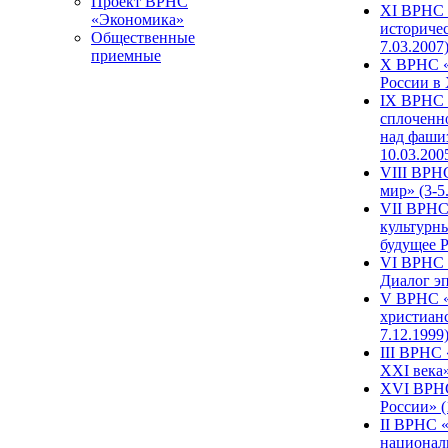
Проект ВРНС
XI ВРНС «
«Экономика»
историчес
Общественные
7.03.2007
приемные
X ВРНС «
России в 
IX ВРНС 
сплоченн
над фаши
10.03.200
VIII ВРН
мир» (3-5
VII ВРНС 
культурн
будущее Р
VI ВРНС «
Диалог эп
V ВРНС «
христианс
7.12.1999
III ВРНС 
XXI века»
XVI ВРНС
России» (
II ВРНС «
национал