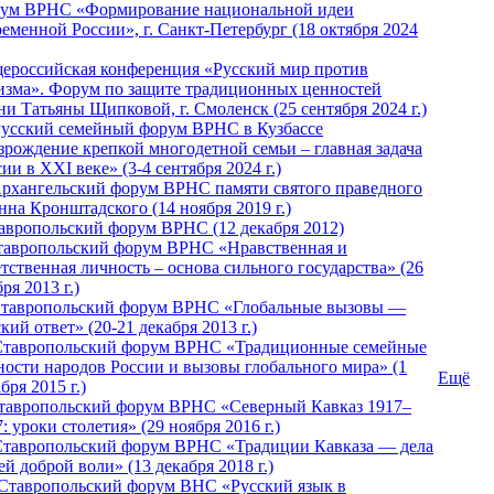
ум ВРНС «Формирование национальной идеи
ременной России», г. Санкт-Петербург (18 октября 2024
ероссийская конференция «Русский мир против
изма». Форум по защите традиционных ценностей
ни Татьяны Щипковой, г. Смоленск (25 сентября 2024 г.)
Русский семейный форум ВРНС в Кузбассе
зрождение крепкой многодетной семьи – главная задача
ии в XXI веке» (3-4 сентября 2024 г.)
 Архангельский форум ВРНС памяти святого праведного
нна Кронштадского (14 ноября 2019 г.)
тавропольский форум ВРНС (12 декабря 2012)
Ставропольский форум ВРНС «Нравственная и
тственная личность – основа сильного государства» (26
ря 2013 г.)
 Ставропольский форум ВРНС «Глобальные вызовы —
кий ответ» (20-21 декабря 2013 г.)
Ставропольский форум ВРНС «Традиционные семейные
ности народов России и вызовы глобального мира» (1
Ещё
бря 2015 г.)
тавропольский форум ВРНС «Северный Кавказ 1917–
: уроки столетия» (29 ноября 2016 г.)
Ставропольский форум ВРНС «Традиции Кавказа — дела
й доброй воли» (13 декабря 2018 г.)
 Ставропольский форум ВHС «Русский язык в