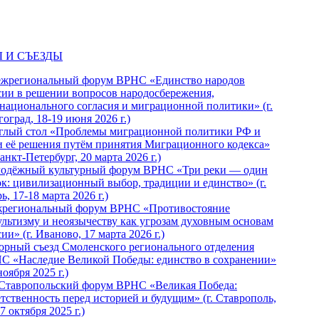
 И СЪЕЗДЫ
ежрегиональный форум ВРНС «Единство народов
сии в решении вопросов народосбережения,
национального согласия и миграционной политики» (г.
оград, 18-19 июня 2026 г.)
глый стол «Проблемы миграционной политики РФ и
и её решения путём принятия Миграционного кодекса»
Санкт-Петербург, 20 марта 2026 г.)
одёжный культурный форум ВРНС «Три реки — один
ок: цивилизационный выбор, традиции и единство» (г.
ь, 17-18 марта 2026 г.)
региональный форум ВРНС «Противостояние
ультизму и неоязычеству как угрозам духовным основам
ии» (г. Иваново, 17 марта 2026 г.)
орный съезд Смоленского регионального отделения
С «Наследие Великой Победы: единство в сохранении»
ноября 2025 г.)
 Ставропольский форум ВРНС «Великая Победа:
етственность перед историей и будущим» (г. Ставрополь,
7 октября 2025 г.)