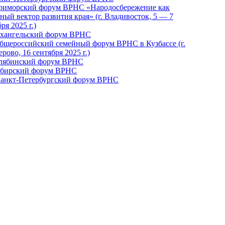
Приморский форум ВРНС «Народосбережение как
ный вектор развития края» (г. Владивосток, 5 — 7
ря 2025 г.)
рхангельский форум ВРНС
бщероссийский семейный форум ВРНС в Кузбассе (г.
рово, 16 сентября 2025 г.)
елябинский форум ВРНС
ибирский форум ВРНС
 Санкт-Петербургский форум ВРНС