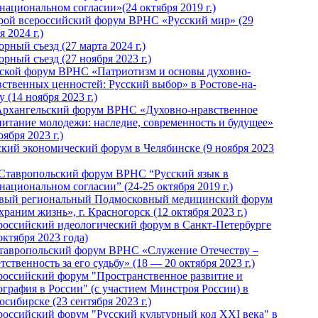
национальном согласии»(24 октября 2019 г.)
рой всероссийский форум ВРНС «Русский мир» (29
 2024 г.)
рный съезд (27 марта 2024 г.)
рный съезд (27 ноября 2023 г.)
ской форум ВРНС «Патриотизм и основы духовно-
вственных ценностей: Русский выбор» в Ростове-на-
 (14 ноября 2023 г.)
Архангельский форум ВРНС «Духовно-нравственное
питание молодежи: наследие, современность и будущее»
оября 2023 г.)
ский экономический форум в Челябинске (9 ноября 2023
 Ставропольский форум ВРНС “Русский язык в
национальном согласии” (24-25 октября 2019 г.)
вый региональный Подмосковный медицинский форум
раним жизнь», г. Красногорск (12 октября 2023 г.)
российский идеологический форум в Санкт-Петербурге
октября 2023 года)
тавропольский форум ВРНС «Служение Отечеству –
тственность за его судьбу» (18 — 20 октября 2023 г.)
российский форум "Пространственное развитие и
ография в России" (с участием Минстроя России) в
сибирске (23 сентября 2023 г.)
российский форум "Русский культурный код XXI века" в