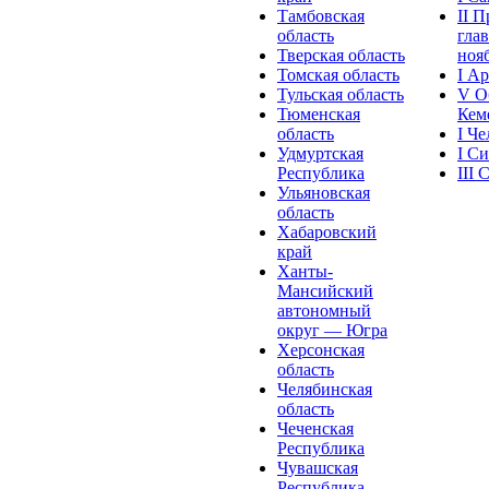
Тамбовская
II 
область
глав
Тверская область
нояб
Томская область
I А
Тульская область
V О
Тюменская
Кеме
область
I Ч
Удмуртская
I С
Республика
III
Ульяновская
область
Хабаровский
край
Ханты-
Мансийский
автономный
округ — Югра
Херсонская
область
Челябинская
область
Чеченская
Республика
Чувашская
Рeспублика