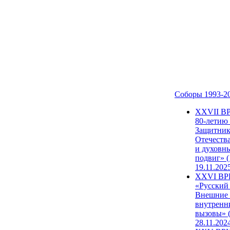
Соборы 1993-2
ХХVII В
80-летию
Защитни
Отечеств
и духовн
подвиг» (
19.11.202
XXVI В
«Русский
Внешние
внутренн
вызовы» (
28.11.202