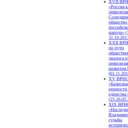
XVII ВР
«Россия к
цивилиза
Солидарн
общество
российск
народа» (
31.10.201
XXII ВРН
по пути
обществе
диалога и
цивилиза
развития
(01.11.201
XV ВРН
«Базисны
ценности
единства
(25-26.05.
XIX ВРН
«Наследи
Владимир
судьбы
историче