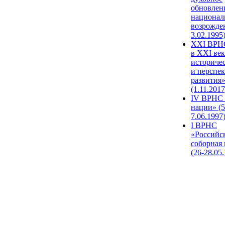
обновлен
национал
возрожде
3.02.1995
XХI ВРНС
в XXI век
историче
и перспе
развития
(1.11.2017
IV ВРНС 
нации» (5
7.06.1997
I ВРНС
«Российс
соборная
(26-28.05