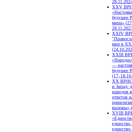
28.11.202
XXV ВР
«Настоящ
будущее 
мира» (27
28.11.202
XXIV В
"Правосл
мир в XXI
(24.10.20
XXIII В
«Народос
— настоя
будущее 
(17–18.10
XX ВРНС
и Запад: 
народов в
ответов н
цивилиза
вызовы» (
XVIII В
«Единств
единство 
единство