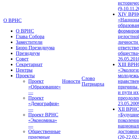
историче
(9-10.11.2
XIV ВРН
«Национа
О ВРНС
образован
О ВРНС
формиров
Глава Собора
целостно
Заместители
личности
Бюро Президиума
ответств
Президиум
общества»
Совет
26.05.201
Секретариат
XIII ВРН
Центры
«Экологи
Проекты
молодежь
Слово
Проект
Новости
нравстве
Патриарха
«Образование»
причины 
—
и пути их
Проект
преодолен
«Демография»
23.05.200
—
XII ВРН
Проект ВРНС
«Будущие
«Экономика»
поколени
—
национал
Общественные
достояни
приемные
(20-22.02