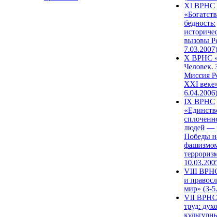
XI ВРНС
«Богатств
бедность:
историче
вызовы Ро
7.03.2007
X ВРНС «
Человек. 
Миссия Р
XXI веке»
6.04.2006
IX ВРНС
«Единств
сплоченн
людей — 
Победы н
фашизмом
терроризм
10.03.200
VIII ВРН
и правос
мир» (3-5
VII ВРНС
труд: дух
культурн