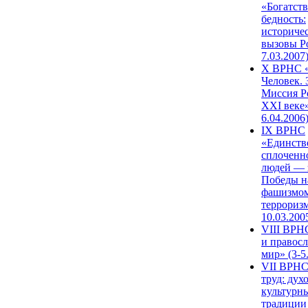
«Богатств
бедность:
историче
вызовы Ро
7.03.2007
X ВРНС «
Человек. 
Миссия Р
XXI веке»
6.04.2006
IX ВРНС
«Единств
сплоченн
людей — 
Победы н
фашизмом
терроризм
10.03.200
VIII ВРН
и правос
мир» (3-5
VII ВРНС
труд: дух
культурн
традиции