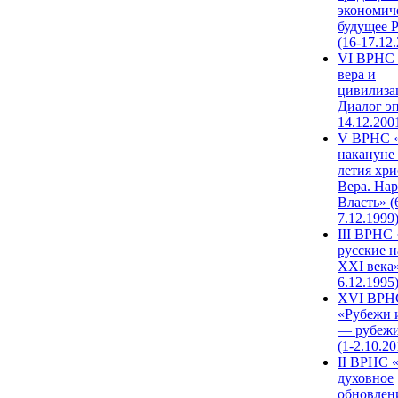
экономич
будущее 
(16-17.12
VI ВРНС 
вера и
цивилиза
Диалог эп
14.12.200
V ВРНС «
накануне 
летия хри
Вера. Нар
Власть» (
7.12.1999
III ВРНС 
русские н
XXI века»
6.12.1995
XVI ВРН
«Рубежи 
— рубежи
(1-2.10.20
II ВРНС 
духовное
обновлен