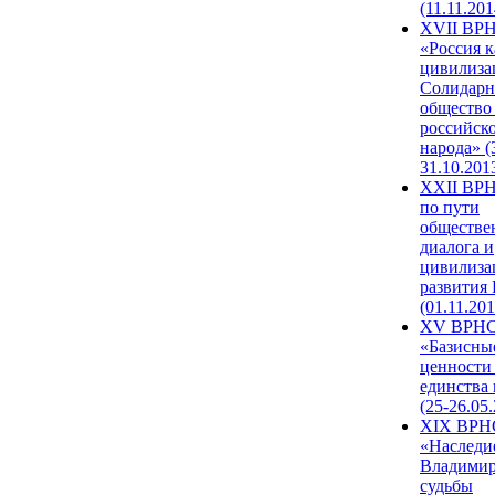
(11.11.201
XVII ВР
«Россия к
цивилиза
Солидарн
общество
российск
народа» (
31.10.201
XXII ВРН
по пути
обществе
диалога и
цивилиза
развития
(01.11.201
XV ВРН
«Базисны
ценности
единства
(25-26.05.
XIX ВРН
«Наследи
Владимир
судьбы