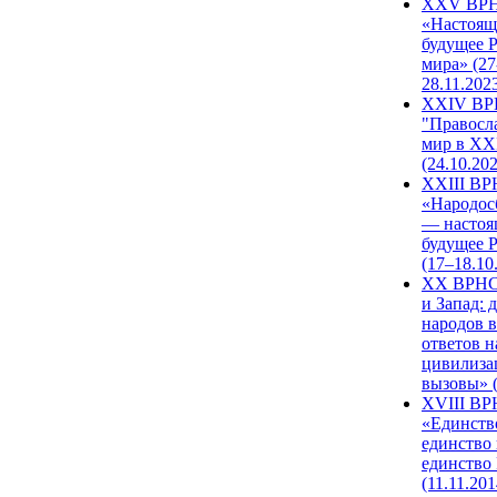
XXV ВР
«Настоящ
будущее 
мира» (27
28.11.202
XXIV В
"Правосл
мир в XXI
(24.10.20
XXIII В
«Народос
— настоя
будущее 
(17–18.10
XX ВРНС
и Запад: 
народов в
ответов н
цивилиза
вызовы» (
XVIII В
«Единств
единство 
единство
(11.11.201