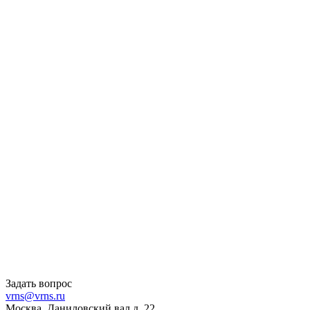
Задать вопрос
vrns@vrns.ru
Москва, Даниловский вал д. 22