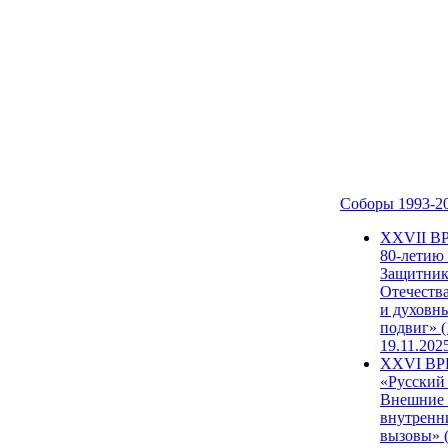
Соборы 1993-2
ХХVII В
80-летию
Защитни
Отечеств
и духовн
подвиг» (
19.11.202
XXVI В
«Русский
Внешние
внутренн
вызовы» (