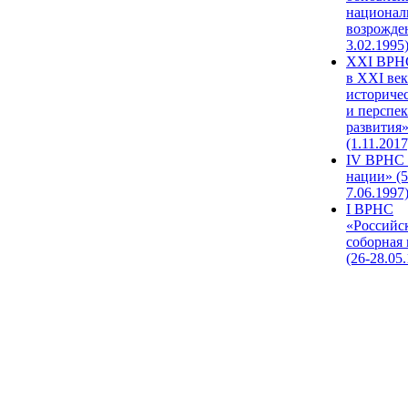
национал
возрожде
3.02.1995
XХI ВРНС
в XXI век
историче
и перспе
развития
(1.11.2017
IV ВРНС 
нации» (5
7.06.1997
I ВРНС
«Российс
соборная
(26-28.05