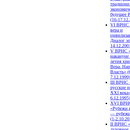
традиции
экономич
будущее 
(16-17.12
VI ВРНС 
вера и
цивилиза
Диалог эп
14.12.200
V ВРНС «
накануне 
летия хри
Вера. Нар
Власть» (
7.12.1999
III ВРНС 
русские н
XXI века»
6.12.1995
XVI ВРН
«Рубежи 
— рубежи
(1-2.10.20
II ВРНС 
духовное