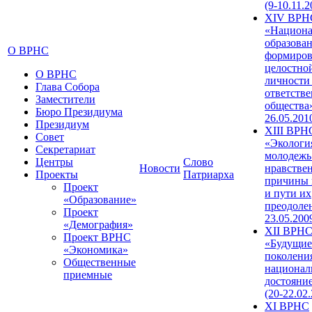
(9-10.11.2
XIV ВРН
«Национа
образован
О ВРНС
формиров
целостно
О ВРНС
личности
Глава Собора
ответств
Заместители
общества»
Бюро Президиума
26.05.201
Президиум
XIII ВРН
Совет
«Экологи
Секретариат
молодежь
Центры
Слово
Новости
нравстве
Проекты
Патриарха
причины 
Проект
и пути их
«Образование»
преодолен
Проект
23.05.200
«Демография»
XII ВРН
Проект ВРНС
«Будущие
«Экономика»
поколени
Общественные
национал
приемные
достояни
(20-22.02
XI ВРНС