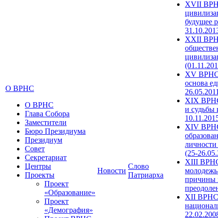
XVII ВРН
цивилиза
будущее р
31.10.201
XXII ВРН
обществе
цивилиза
(01.11.201
XV ВРНС 
основа ед
О ВРНС
26.05.201
XIX ВРНС
О ВРНС
и судьбы 
Глава Собора
10.11.201
Заместители
XIV ВРН
Бюро Президиума
образова
Президиум
личности
Совет
(25-26.05
Секретариат
XIII ВРН
Центры
Слово
Новости
молодежь
Проекты
Патриарха
причины 
Проект
преодолен
«Образование»
XII ВРНС
Проект
националь
«Демография»
22.02.200