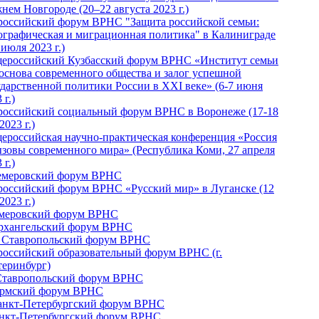
нем Новгороде (20–22 августа 2023 г.)
российский форум ВРНС "Защита российской семьи:
ографическая и миграционная политика" в Калиниграде
 июля 2023 г.)
ероссийский Кузбасский форум ВРНС «Институт семьи
 основа современного общества и залог успешной
ударственной политики России в ХХI веке» (6-7 июня
 г.)
российский социальный форум ВРНС в Воронеже (17-18
2023 г.)
ероссийская научно-практическая конференция «Россия
ызовы современного мира» (Республика Коми, 27 апреля
 г.)
Кемеровский форум ВРНС
российский форум ВРНС «Русский мир» в Луганске (12
2023 г.)
емеровский форум ВРНС
Архангельский форум ВРНС
I Ставропольский форум ВРНС
российский образовательный форум ВРНС (г.
теринбург)
Ставропольский форум ВРНС
ермский форум ВРНС
Санкт-Петербургский форум ВРНС
анкт-Петербургский форум ВРНС