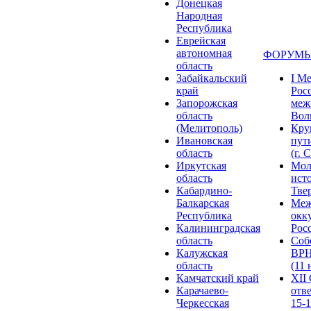
Донецкая
Народная
Республика
Еврейская
автономная
ФОРУМЫ
область
Забайкальский
I М
край
Рос
Запорожская
меж
область
Волг
(Мелитополь)
Кру
Ивановская
пут
область
(г. 
Иркутская
Мол
область
ист
Кабардино-
Твер
Балкарская
Меж
Республика
окк
Калининградская
Росс
область
Соб
Калужская
ВРН
область
(11 
Камчатский край
XII
Карачаево-
отв
Черкесская
15-1