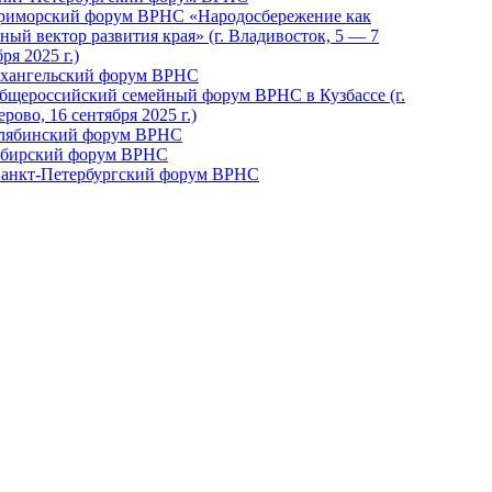
Приморский форум ВРНС «Народосбережение как
ный вектор развития края» (г. Владивосток, 5 — 7
ря 2025 г.)
рхангельский форум ВРНС
бщероссийский семейный форум ВРНС в Кузбассе (г.
рово, 16 сентября 2025 г.)
елябинский форум ВРНС
ибирский форум ВРНС
 Санкт-Петербургский форум ВРНС