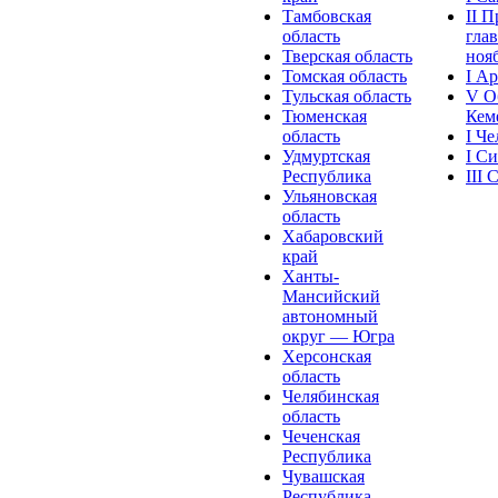
Тамбовская
II 
область
глав
Тверская область
нояб
Томская область
I А
Тульская область
V О
Тюменская
Кеме
область
I Ч
Удмуртская
I С
Республика
III
Ульяновская
область
Хабаровский
край
Ханты-
Мансийский
автономный
округ — Югра
Херсонская
область
Челябинская
область
Чеченская
Республика
Чувашская
Рeспублика