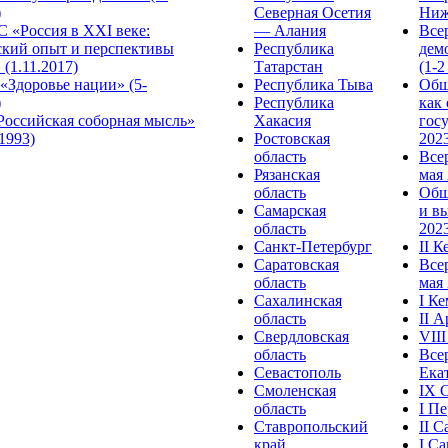
)
Северная Осетия
Ниж
 «Россия в XXI веке:
— Алания
Все
ский опыт и перспективы
Республика
дем
 (1.11.2017)
Татарстан
(1-2
«Здоровье нации» (5-
Республика Тыва
Общ
)
Республика
как
Российская соборная мысль»
Хакасия
гос
.1993)
Ростовская
2023
область
Все
Рязанская
мая 
область
Общ
Самарская
и в
область
2023
Санкт-Петербург
II 
Саратовская
Все
область
мая 
Сахалинская
I К
область
II 
Свердловская
VII
область
Все
Севастополь
Ека
Смоленская
IX 
область
I П
Ставропольский
II 
край
I С