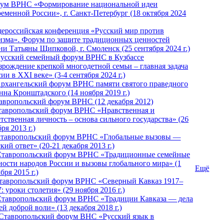
ум ВРНС «Формирование национальной идеи
ременной России», г. Санкт-Петербург (18 октября 2024
ероссийская конференция «Русский мир против
изма». Форум по защите традиционных ценностей
ни Татьяны Щипковой, г. Смоленск (25 сентября 2024 г.)
Русский семейный форум ВРНС в Кузбассе
зрождение крепкой многодетной семьи – главная задача
ии в XXI веке» (3-4 сентября 2024 г.)
 Архангельский форум ВРНС памяти святого праведного
нна Кронштадского (14 ноября 2019 г.)
тавропольский форум ВРНС (12 декабря 2012)
Ставропольский форум ВРНС «Нравственная и
тственная личность – основа сильного государства» (26
ря 2013 г.)
 Ставропольский форум ВРНС «Глобальные вызовы —
кий ответ» (20-21 декабря 2013 г.)
Ставропольский форум ВРНС «Традиционные семейные
ности народов России и вызовы глобального мира» (1
Ещё
бря 2015 г.)
тавропольский форум ВРНС «Северный Кавказ 1917–
: уроки столетия» (29 ноября 2016 г.)
Ставропольский форум ВРНС «Традиции Кавказа — дела
й доброй воли» (13 декабря 2018 г.)
 Ставропольский форум ВHС «Русский язык в