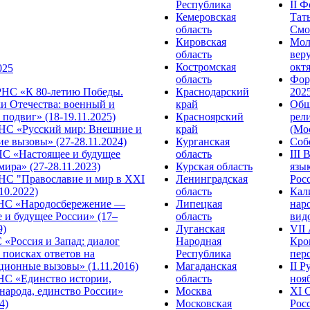
Республика
II 
Кемеровская
Тат
область
Смол
Кировская
Мол
область
веру
Костромская
октя
025
область
Фор
НС «К 80-летию Победы.
Краснодарский
2025
и Отечества: военный и
край
Общ
подвиг» (18-19.11.2025)
Красноярский
рел
С «Русский мир: Внешние и
край
(Мос
е вызовы» (27-28.11.2024)
Курганская
Собо
 «Настоящее и будущее
область
III
мира» (27-28.11.2023)
Курская область
язы
С "Православие и мир в XXI
Ленинградская
Росс
.10.2022)
область
Кал
НС «Народосбережение —
Липецкая
нар
 и будущее России» (17–
область
видо
9)
Луганская
VII
«Россия и Запад: диалог
Народная
Кро
 поисках ответов на
Республика
перс
ционные вызовы» (1.11.2016)
Магаданская
II 
НС «Единство истории,
область
нояб
народа, единство России»
Москва
ХI 
4)
Московская
Росс