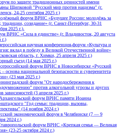
Форум по защите традиционных ценностей имени
ьяны Щипковой "Русский мир против нацизма" (г.
енск, 24-25 сентября 2025 г.)
одёжный форум ВРНС «Будущее России: молодёжь за
, традиции, созидание» (г. Санкт-Петербург, 30-31
бря 2025 г.).
ум ВРНС «Сила в единстве» (г. Владивосток, 20 августа
 г.)
ероссийская научная конференция-форум «Культура и
игия: вклад в победу в Великой Отечественной войне»
ковская область, г. Химки, 25 апреля 2025 г.)
рный съезд (14 мая 2025 г.)
 Всероссийский форум ВРНС в Новосибирске «Русский
к – основа национальной безопасности и суверенитета
ии» (23 мая 2025 г.)
ининградский форум "От народосбережения к
одоумножению" против алкогольной угрозы и других
в зависимостей (3 апреля 2025 г.)
 Архангельский форум ВРНС памяти Иоанна
нштадского "Год семьи: традиции, вызовы,
пективы" (14 ноября 2024 г.)
Русский экономический форум в Челябинске (7 — 9
ря 2024 г.)
Ставропольский форум ВРНС «Крепкая семья — Великая
ия» (23-25 октября 2024 г.)