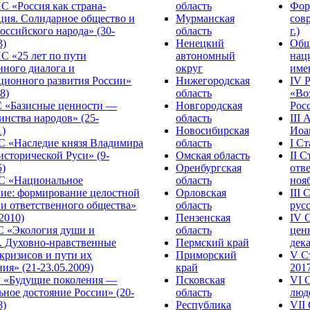
С «Россия как страна-
область
Фор
ция. Солидарное общество и
Мурманская
сов
оссийского народа» (30-
область
г.)
3)
Ненецкий
Общ
С «25 лет по пути
автономный
нац
нного диалога и
округ
име
ционного развития России»
Нижегородская
IV 
8)
область
«Во
«Базисные ценности —
Новгородская
Росс
инства народов» (25-
область
III
1)
Новосибирская
Иоа
 «Наследие князя Владимира
область
I С
исторической Руси» (9-
Омская область
II 
5)
Оренбургская
отве
С «Национальное
область
нояб
ние: формирование целостной
Орловская
III
 и ответственного общества»
область
русс
.2010)
Пензенская
IV 
С «Экология души и
область
цен
. Духовно-нравственные
Пермский край
дека
кризисов и пути их
Приморский
V С
ия» (21-23.05.2009)
край
2017
 «Будущие поколения —
Псковская
VI 
ное достояние России» (20-
область
люде
8)
Республика
VII