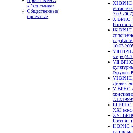
Проект ВРНС
XI ВРНС «
«Экономика»
историчес
Общественные
7.03.2007
приемные
X ВРНС «
России в 
IX ВРНС 
сплоченн
над фаши
10.03.200
VIII ВРН
мир» (3-5
VII ВРНС 
культурн
будущее Р
VI ВРНС «
Диалог эп
V ВРНС «
христианс
7.12.1999
III ВРНС 
XXI века»
XVI ВРНС
России» (
II ВРНС «
национал