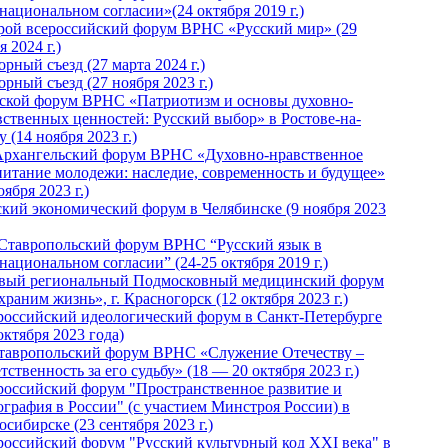
национальном согласии»(24 октября 2019 г.)
рой всероссийский форум ВРНС «Русский мир» (29
 2024 г.)
рный съезд (27 марта 2024 г.)
рный съезд (27 ноября 2023 г.)
ской форум ВРНС «Патриотизм и основы духовно-
вственных ценностей: Русский выбор» в Ростове-на-
 (14 ноября 2023 г.)
Архангельский форум ВРНС «Духовно-нравственное
питание молодежи: наследие, современность и будущее»
оября 2023 г.)
ский экономический форум в Челябинске (9 ноября 2023
 Ставропольский форум ВРНС “Русский язык в
национальном согласии” (24-25 октября 2019 г.)
вый региональный Подмосковный медицинский форум
раним жизнь», г. Красногорск (12 октября 2023 г.)
российский идеологический форум в Санкт-Петербурге
октября 2023 года)
тавропольский форум ВРНС «Служение Отечеству –
тственность за его судьбу» (18 — 20 октября 2023 г.)
российский форум "Пространственное развитие и
ография в России" (с участием Минстроя России) в
сибирске (23 сентября 2023 г.)
российский форум "Русский культурный код XXI века" в