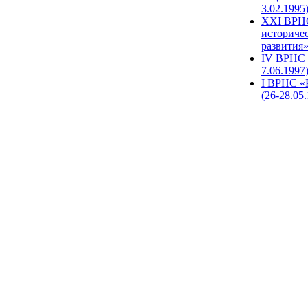
3.02.1995
XХI ВРНС
историче
развития»
IV ВРНС 
7.06.1997
I ВРНС «
(26-28.05