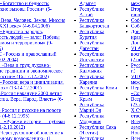
Богатство и бедность:
Адыгея
меж
кие вызовы России» (5-
Республика
Вто
)
Алтай
июля
Вера. Человек. Земля. Миссия
Республика
Собо
XXI веке» (4-6.04.2006)
Башкортостан
Собо
«Единство народов,
Республика
Дон
ость людей — залог Победы
Бурятия
нра
змом и терроризмом» (9-
Республика
Дону
5)
Дагестан
VI 
С «Россия и православный
Республика
вос
.02.2004)
Ингушетия
(2 н
«Вера и труд: духовно-
Республика
Рус
ые традиции и экономическое
Калмыкия
г.)
оссии» (16-17.12.2002)
Республика
VII
Россия: вера и цивилизация.
Карелия
меж
ох» (13-14.12.2001)
Республика Коми
Пер
Россия накануне 2000-летия
Республика
«Сох
тва. Вера. Народ. Власть» (6-
Крым
Все
)
Республика
(23 
«Россия и русские на пороге
Марий Эл
X С
 (4-6.12.1995)
Республика
отве
 «Рубежи истории — рубежи
Мордовия
Все
1-2.10.2012)
Республика Саха
дем
Через духовное обновление к
(Якутия)
Ново
ьному возрождению» (1-
Республика
Все