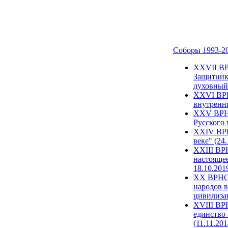
Соборы 1993-2
ХХVII ВР
Защитник
духовный 
XXVI ВРН
внутренни
XXV ВРНС
Русского 
XXIV ВРН
веке" (24
XXIII ВР
настоящее
18.10.201
XX ВРНС 
народов в
цивилиза
XVIII ВР
единство 
(11.11.201