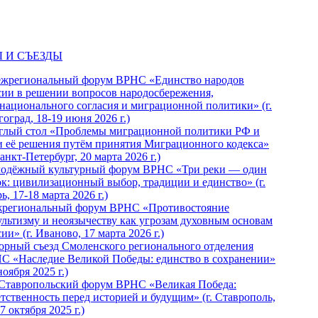
 И СЪЕЗДЫ
ежрегиональный форум ВРНС «Единство народов
сии в решении вопросов народосбережения,
национального согласия и миграционной политики» (г.
оград, 18-19 июня 2026 г.)
глый стол «Проблемы миграционной политики РФ и
и её решения путём принятия Миграционного кодекса»
Санкт-Петербург, 20 марта 2026 г.)
одёжный культурный форум ВРНС «Три реки — один
ок: цивилизационный выбор, традиции и единство» (г.
ь, 17-18 марта 2026 г.)
региональный форум ВРНС «Противостояние
ультизму и неоязычеству как угрозам духовным основам
ии» (г. Иваново, 17 марта 2026 г.)
орный съезд Смоленского регионального отделения
С «Наследие Великой Победы: единство в сохранении»
ноября 2025 г.)
 Ставропольский форум ВРНС «Великая Победа:
етственность перед историей и будущим» (г. Ставрополь,
7 октября 2025 г.)