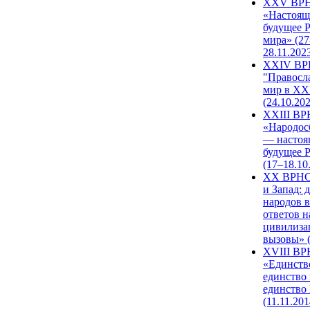
XXV ВР
«Настоящ
будущее 
мира» (27
28.11.202
XXIV В
"Правосл
мир в XXI
(24.10.20
XXIII В
«Народос
— настоя
будущее 
(17–18.10
XX ВРНС
и Запад: 
народов в
ответов н
цивилиза
вызовы» (
XVIII В
«Единств
единство 
единство
(11.11.201