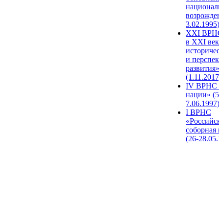
национал
возрожде
3.02.1995
XХI ВРНС
в XXI век
историче
и перспе
развития
(1.11.2017
IV ВРНС 
нации» (5
7.06.1997
I ВРНС
«Российс
соборная
(26-28.05