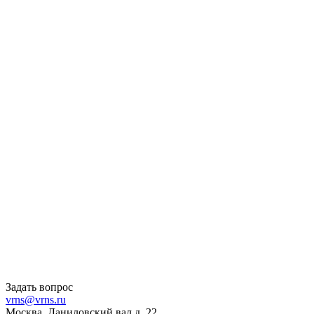
Задать вопрос
vrns@vrns.ru
Москва, Даниловский вал д. 22