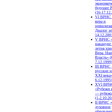
экономич
будущее 
(16-17.12
VI ВРНС 
вера и
цивилиза
Диалог эп
14.12.200
V ВРНС «
накануне 
летия хри
Вера. Нар
Власть» (
7.12.1999
III ВРНС 
русские н
XXI века»
6.12.1995
XVI ВРН
«Рубежи 
— рубежи
(1-2.10.20
II ВРНС 
духовное
обновлен