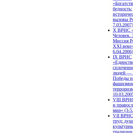
«Богатств
бедность:
историче
вызовы Ро
7.03.2007
X ВРНС «
Человек. 
Миссия Р
XXI веке»
6.04.2006
IX ВРНС
«Единств
сплоченн
людей — 
Победы н
фашизмом
терроризм
10.03.200
VIII ВРН
и правос
мир» (3-5
VII ВРНС
труд: дух
культурн
традиции