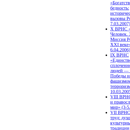
«Богатств
бедность:
историче
вызовы Ро
7.03.2007
X ВРНС «
Человек. 
Миссия Р
XXI веке»
6.04.2006
IX ВРНС
«Единств
сплоченн
людей — 
Победы н
фашизмом
терроризм
10.03.200
VIII ВРН
и правос
мир» (3-5
VII ВРНС
труд: дух
культурн
традиции