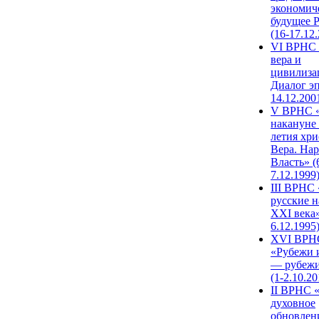
экономич
будущее 
(16-17.12
VI ВРНС 
вера и
цивилиза
Диалог эп
14.12.200
V ВРНС «
накануне 
летия хри
Вера. Нар
Власть» (
7.12.1999
III ВРНС 
русские н
XXI века»
6.12.1995
XVI ВРН
«Рубежи 
— рубежи
(1-2.10.20
II ВРНС 
духовное
обновлен