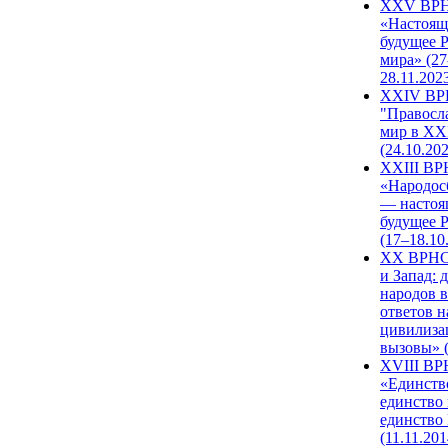
XXV ВР
«Настоящ
будущее 
мира» (27
28.11.202
XXIV В
"Правосл
мир в XXI
(24.10.20
XXIII В
«Народос
— настоя
будущее 
(17–18.10
XX ВРНС
и Запад: 
народов в
ответов н
цивилиза
вызовы» (
XVIII В
«Единств
единство 
единство
(11.11.201