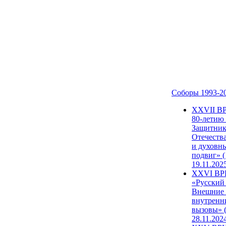
Соборы 1993-2
ХХVII В
80-летию
Защитни
Отечеств
и духовн
подвиг» (
19.11.202
XXVI В
«Русский
Внешние
внутренн
вызовы» (
28.11.202