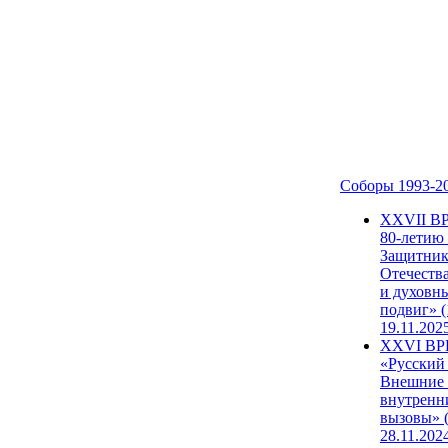
Соборы 1993-2
ХХVII В
80-летию
Защитни
Отечеств
и духовн
подвиг» (
19.11.202
XXVI В
«Русский
Внешние
внутренн
вызовы» (
28.11.202