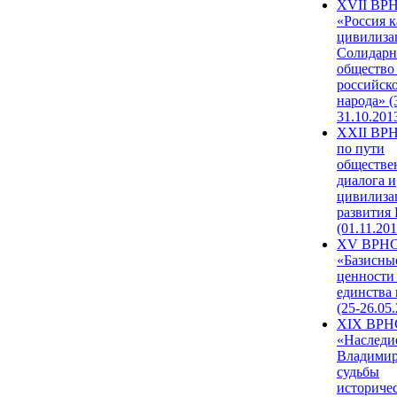
XVII ВР
«Россия к
цивилиза
Солидарн
общество
российск
народа» (
31.10.201
XXII ВРН
по пути
обществе
диалога и
цивилиза
развития
(01.11.201
XV ВРН
«Базисны
ценности
единства
(25-26.05.
XIX ВРН
«Наследи
Владимир
судьбы
историче