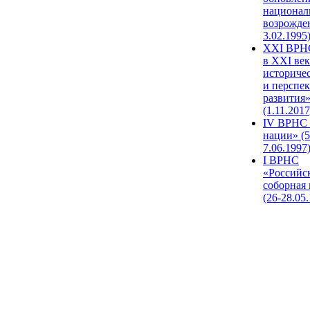
национал
возрожде
3.02.1995
XХI ВРНС
в XXI век
историче
и перспе
развития
(1.11.2017
IV ВРНС 
нации» (5
7.06.1997
I ВРНС
«Российс
соборная
(26-28.05