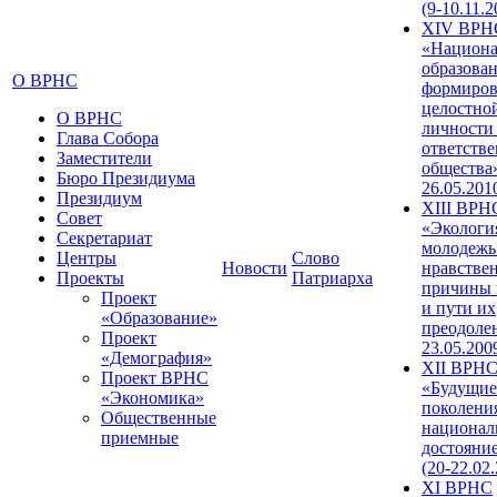
(9-10.11.2
XIV ВРН
«Национа
образован
О ВРНС
формиров
целостно
О ВРНС
личности
Глава Собора
ответств
Заместители
общества»
Бюро Президиума
26.05.201
Президиум
XIII ВРН
Совет
«Экологи
Секретариат
молодежь
Центры
Слово
Новости
нравстве
Проекты
Патриарха
причины 
Проект
и пути их
«Образование»
преодолен
Проект
23.05.200
«Демография»
XII ВРН
Проект ВРНС
«Будущие
«Экономика»
поколени
Общественные
национал
приемные
достояни
(20-22.02
XI ВРНС