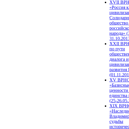
XVII ВР
«Россия к
цивилиза
Солидарн
общество
российск
народа» (
31.10.201
XXII ВРН
по пути
обществе
диалога и
цивилиза
развития
(01.11.201
XV ВРН
«Базисны
ценности
единства
(25-26.05.
XIX ВРН
«Наследи
Владимир
судьбы
историче