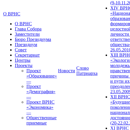
(9-10.11.2
XIV ВРН
«Национа
О ВРНС
образован
О ВРНС
формиров
Глава Собора
целостно
Заместители
личности
Бюро Президиума
ответств
Президиум
общества»
Совет
26.05.201
Секретариат
XIII ВРН
Центры
«Экологи
Проекты
молодежь
Слово
Проект
Новости
нравстве
Патриарха
«Образование»
причины 
—
и пути их
Проект
преодолен
«Демография»
23.05.200
—
XII ВРН
Проект ВРНС
«Будущие
«Экономика»
поколени
—
национал
Общественные
достояни
приемные
(20-22.02
XI ВРНС