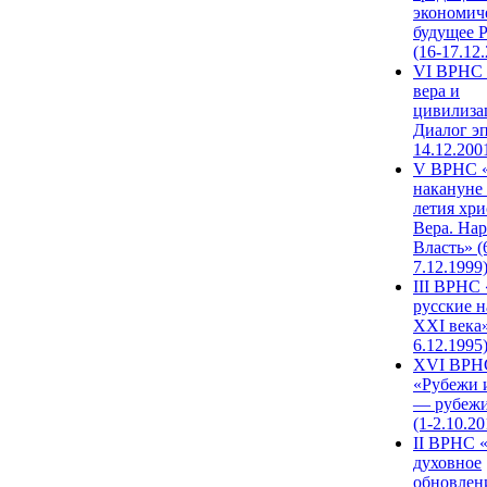
экономич
будущее 
(16-17.12
VI ВРНС 
вера и
цивилиза
Диалог эп
14.12.200
V ВРНС «
накануне 
летия хри
Вера. Нар
Власть» (
7.12.1999
III ВРНС 
русские н
XXI века»
6.12.1995
XVI ВРН
«Рубежи 
— рубежи
(1-2.10.20
II ВРНС 
духовное
обновлен