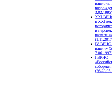
национал
возрожде
3.02.1995
XХI ВРНС
в XXI век
историче
и перспе
развития
(1.11.2017
IV ВРНС 
нации» (5
7.06.1997
I ВРНС
«Российс
соборная
(26-28.05