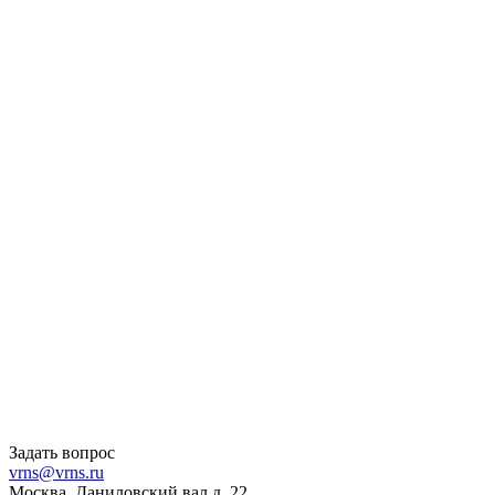
Задать вопрос
vrns@vrns.ru
Москва, Даниловский вал д. 22