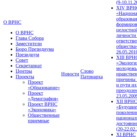
(9-10.11.2
XIV ВРН
«Национа
образован
О ВРНС
формиров
целостно
О ВРНС
личности
Глава Собора
ответств
Заместители
общества»
Бюро Президиума
26.05.201
Президиум
XIII ВРН
Совет
«Экологи
Секретариат
молодежь
Центры
Слово
Новости
нравстве
Проекты
Патриарха
причины 
Проект
и пути их
«Образование»
преодолен
Проект
23.05.200
«Демография»
XII ВРН
Проект ВРНС
«Будущие
«Экономика»
поколени
Общественные
национал
приемные
достояни
(20-22.02
XI ВРНС