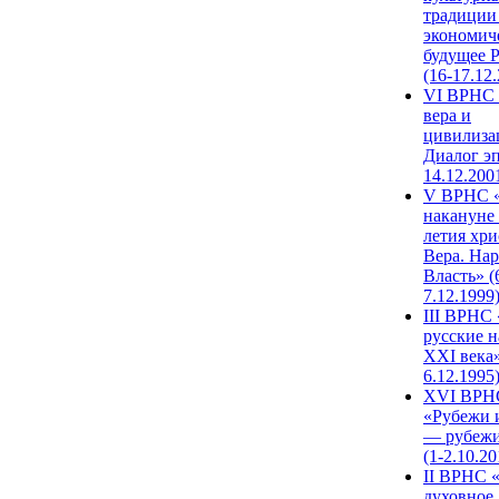
традиции
экономич
будущее 
(16-17.12
VI ВРНС 
вера и
цивилиза
Диалог эп
14.12.200
V ВРНС «
накануне 
летия хри
Вера. Нар
Власть» (
7.12.1999
III ВРНС 
русские н
XXI века»
6.12.1995
XVI ВРН
«Рубежи 
— рубежи
(1-2.10.20
II ВРНС 
духовное