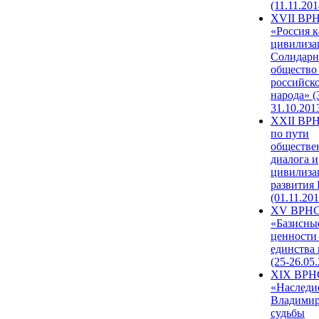
(11.11.201
XVII ВР
«Россия к
цивилиза
Солидарн
общество
российск
народа» (
31.10.201
XXII ВРН
по пути
обществе
диалога и
цивилиза
развития
(01.11.201
XV ВРН
«Базисны
ценности
единства
(25-26.05.
XIX ВРН
«Наследи
Владимир
судьбы