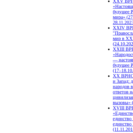
XXV ВР
«Настоящ
будущее 
мира» (27
28.11.202
XXIV В
"Правосл
мир в XXI
(24.10.20
XXIII В
«Народос
— настоя
будущее 
(17–18.10
XX ВРНС
и Запад: 
народов в
ответов н
цивилиза
вызовы» (
XVIII В
«Единств
единство 
единство
(11.11.201