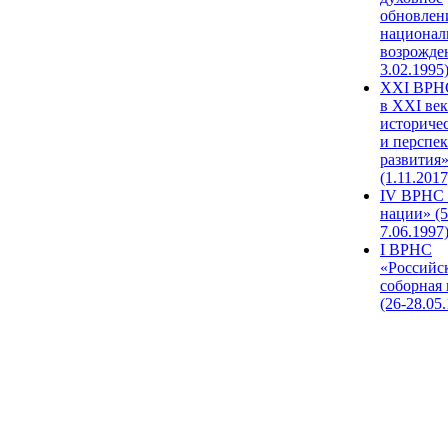
обновлен
национал
возрожде
3.02.1995
XХI ВРНС
в XXI век
историче
и перспе
развития
(1.11.2017
IV ВРНС 
нации» (5
7.06.1997
I ВРНС
«Российс
соборная
(26-28.05