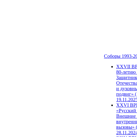
Соборы 1993-2
ХХVII В
80-летию
Защитни
Отечеств
и духовн
подвиг» (
19.11.202
XXVI В
«Русский
Внешние
внутренн
вызовы» (
28.11.202