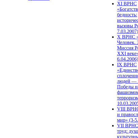
XI ВРНС
«Богатств
бедность:
историче
вызовы Ро
7.03.2007
X ВРНС «
Человек. 
Миссия Р
XXI веке»
6.04.2006
IX ВРНС
«Единств
сплоченн
людей — 
Победы н
фашизмом
терроризм
10.03.200
VIII ВРН
и правос
мир» (3-5
VII ВРНС
труд: дух
культурн