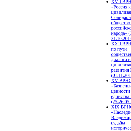
XVII ВР
«Россия к
цивилиза
Солидарн
общество
российск
народа» (
31.10.201
XXII ВРН
по пути
обществе
диалога и
цивилиза
развития
(01.11.201
XV ВРН
«Базисны
ценности
единства
(25-26.05.
XIX ВРН
«Наследи
Владимир
судьбы
историче