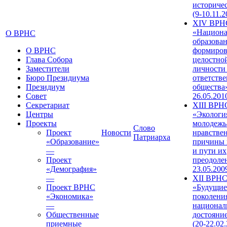
историче
(9-10.11.2
XIV ВРН
«Национа
О ВРНС
образован
О ВРНС
формиров
Глава Собора
целостно
Заместители
личности
Бюро Президиума
ответств
Президиум
общества»
Совет
26.05.201
Секретариат
XIII ВРН
Центры
«Экологи
Проекты
молодежь
Слово
Проект
Новости
нравстве
Патриарха
«Образование»
причины 
—
и пути их
Проект
преодолен
«Демография»
23.05.200
—
XII ВРН
Проект ВРНС
«Будущие
«Экономика»
поколени
—
национал
Общественные
достояни
приемные
(20-22.02