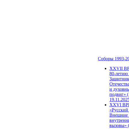
Соборы 1993-2
ХХVII В
80-летию
Защитни
Отечеств
и духовн
подвиг» (
19.11.202
XXVI В
«Русский
Внешние
внутренн
вызовы» (