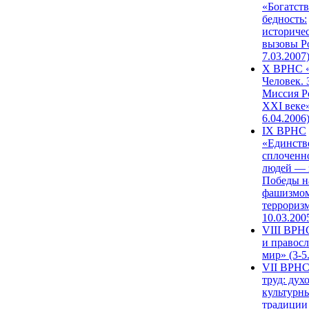
«Богатств
бедность:
историче
вызовы Ро
7.03.2007
X ВРНС «
Человек. 
Миссия Р
XXI веке»
6.04.2006
IX ВРНС
«Единств
сплоченн
людей — 
Победы н
фашизмом
терроризм
10.03.200
VIII ВРН
и правос
мир» (3-5
VII ВРНС
труд: дух
культурн
традиции