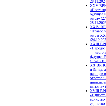
28.11.202
XXV ВР
«Настоящ
будущее 
мира» (27
28.11.202
XXIV В
"Правосл
мир в XXI
(24.10.20
XXIII В
«Народос
— настоя
будущее 
(17–18.10
XX ВРНС
и Запад: 
народов в
ответов н
цивилиза
вызовы» (
XVIII В
«Единств
единство 
единство