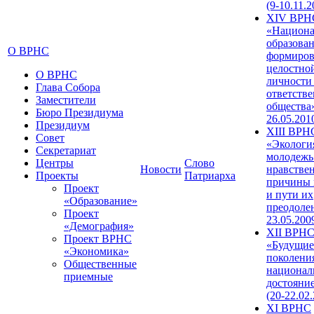
(9-10.11.2
XIV ВРН
«Национа
образован
О ВРНС
формиров
целостно
О ВРНС
личности
Глава Собора
ответств
Заместители
общества»
Бюро Президиума
26.05.201
Президиум
XIII ВРН
Совет
«Экологи
Секретариат
молодежь
Центры
Слово
Новости
нравстве
Проекты
Патриарха
причины 
Проект
и пути их
«Образование»
преодолен
Проект
23.05.200
«Демография»
XII ВРН
Проект ВРНС
«Будущие
«Экономика»
поколени
Общественные
национал
приемные
достояни
(20-22.02
XI ВРНС