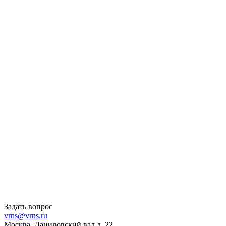
Задать вопрос
vrns@vrns.ru
Москва, Даниловский вал д. 22