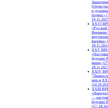
Защитни
Отечеств
и духовн
подвиг» (
19.11.202
XXVI В
«Русский
Внешние
внутренн
вызовы» (
28.11.202
XXV ВР
«Настоящ
будущее 
мира» (27
28.11.202
XXIV В
"Правосл
мир в XXI
(24.10.20
XXIII В
«Народос
— настоя
будущее 
(17–18.10