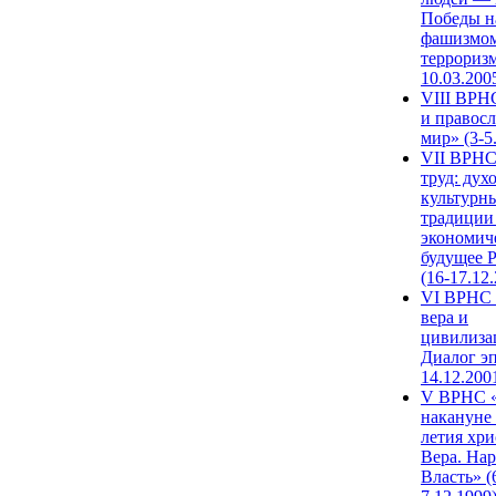
Победы н
фашизмом
терроризм
10.03.200
VIII ВРН
и правос
мир» (3-5
VII ВРНС
труд: дух
культурн
традиции
экономич
будущее 
(16-17.12
VI ВРНС 
вера и
цивилиза
Диалог эп
14.12.200
V ВРНС «
накануне 
летия хри
Вера. Нар
Власть» (