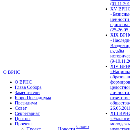
(01.11.201
XV ВРН
«Базисны
ценности
единства
(25-26.05.
XIX ВРН
«Наследи
Владимир
судьбы
историче
(9-10.11.2
XIV ВРН
«Национа
О ВРНС
образован
О ВРНС
формиров
Глава Собора
целостно
Заместители
личности
Бюро Президиума
ответств
Президиум
общества»
Совет
26.05.201
Секретариат
XIII ВРН
Центры
«Экологи
Проекты
молодежь
Слово
Проект
Новости
нравстве