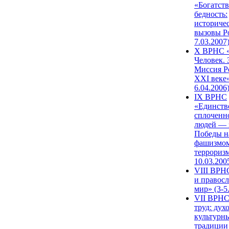
«Богатств
бедность:
историче
вызовы Ро
7.03.2007
X ВРНС «
Человек. 
Миссия Р
XXI веке»
6.04.2006
IX ВРНС
«Единств
сплоченн
людей — 
Победы н
фашизмом
терроризм
10.03.200
VIII ВРН
и правос
мир» (3-5
VII ВРНС
труд: дух
культурн
традиции