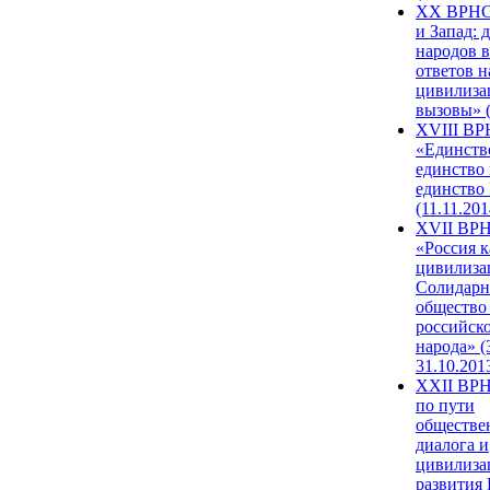
XX ВРНС
и Запад: 
народов в
ответов н
цивилиза
вызовы» (
XVIII В
«Единств
единство 
единство
(11.11.201
XVII ВР
«Россия к
цивилиза
Солидарн
общество
российск
народа» (
31.10.201
XXII ВРН
по пути
обществе
диалога и
цивилиза
развития