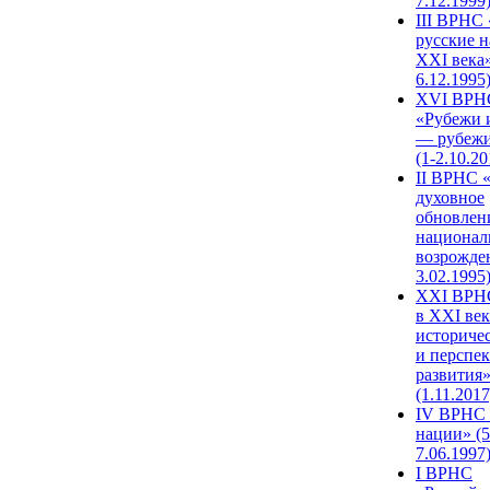
7.12.1999
III ВРНС 
русские н
XXI века»
6.12.1995
XVI ВРН
«Рубежи 
— рубежи
(1-2.10.20
II ВРНС 
духовное
обновлен
национал
возрожде
3.02.1995
XХI ВРНС
в XXI век
историче
и перспе
развития
(1.11.2017
IV ВРНС 
нации» (5
7.06.1997
I ВРНС