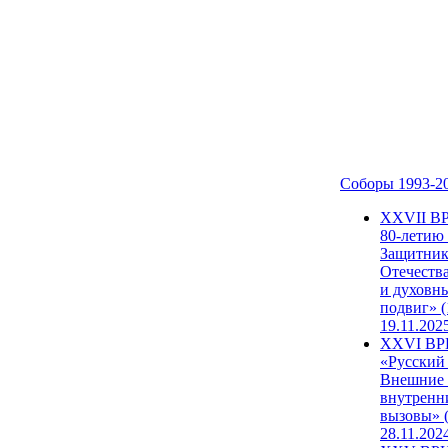
Соборы 1993-2
ХХVII В
80-летию
Защитни
Отечеств
и духовн
подвиг» (
19.11.202
XXVI В
«Русский
Внешние
внутренн
вызовы» (
28.11.202