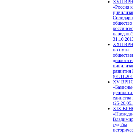
XVII ВР
«Россия к
цивилиза
Солидарн
общество
российск
народа» (
31.10.201
XXII ВРН
по пути
обществе
диалога и
цивилиза
развития
(01.11.201
XV ВРН
«Базисны
ценности
единства
(25-26.05.
XIX ВРН
«Наследи
Владимир
судьбы
историче