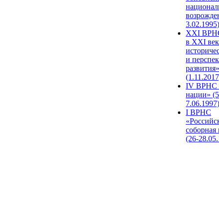
национал
возрожде
3.02.1995
XХI ВРНС
в XXI век
историче
и перспе
развития
(1.11.2017
IV ВРНС 
нации» (5
7.06.1997
I ВРНС
«Российс
соборная
(26-28.05