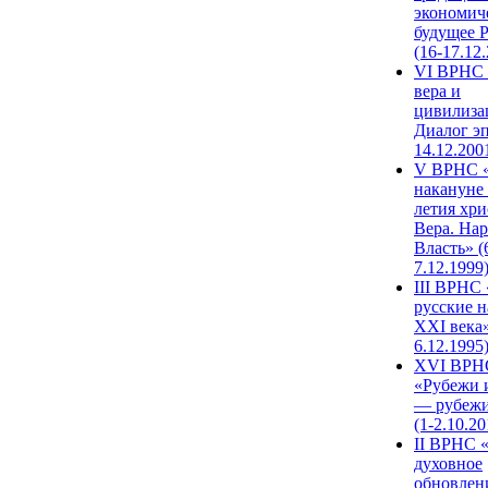
экономич
будущее 
(16-17.12
VI ВРНС 
вера и
цивилиза
Диалог эп
14.12.200
V ВРНС «
накануне 
летия хри
Вера. Нар
Власть» (
7.12.1999
III ВРНС 
русские н
XXI века»
6.12.1995
XVI ВРН
«Рубежи 
— рубежи
(1-2.10.20
II ВРНС 
духовное
обновлен