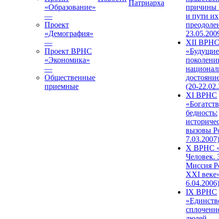
Патриарха
«Образование»
причины 
—
и пути их
Проект
преодолен
«Демография»
23.05.200
—
XII ВРН
Проект ВРНС
«Будущие
«Экономика»
поколени
—
национал
Общественные
достояни
приемные
(20-22.02
XI ВРНС
«Богатств
бедность:
историче
вызовы Ро
7.03.2007
X ВРНС «
Человек. 
Миссия Р
XXI веке»
6.04.2006
IX ВРНС
«Единств
сплоченн
людей — 