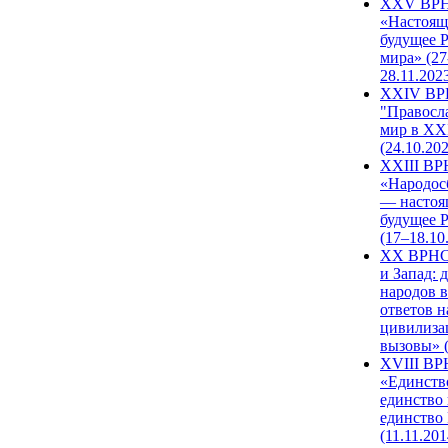
XXV ВР
«Настоящ
будущее 
мира» (27
28.11.202
XXIV В
"Правосл
мир в XXI
(24.10.20
XXIII В
«Народос
— настоя
будущее 
(17–18.10
XX ВРНС
и Запад: 
народов в
ответов н
цивилиза
вызовы» (
XVIII В
«Единств
единство 
единство
(11.11.201