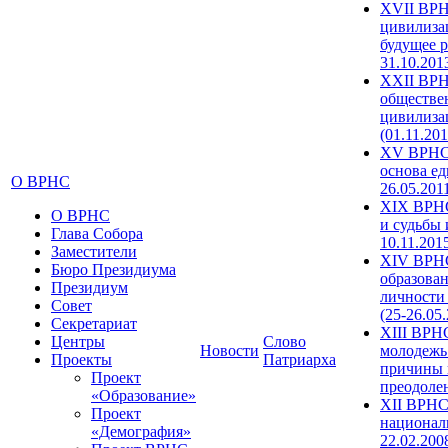
XVII ВРН
цивилиза
будущее р
31.10.201
XXII ВРН
обществе
цивилиза
(01.11.201
XV ВРНС 
основа ед
О ВРНС
26.05.201
XIX ВРНС
О ВРНС
и судьбы 
Глава Собора
10.11.201
Заместители
XIV ВРН
Бюро Президиума
образова
Президиум
личности
Совет
(25-26.05
Секретариат
XIII ВРН
Центры
Слово
Новости
молодежь
Проекты
Патриарха
причины 
Проект
преодолен
«Образование»
XII ВРНС
Проект
националь
«Демография»
22.02.200