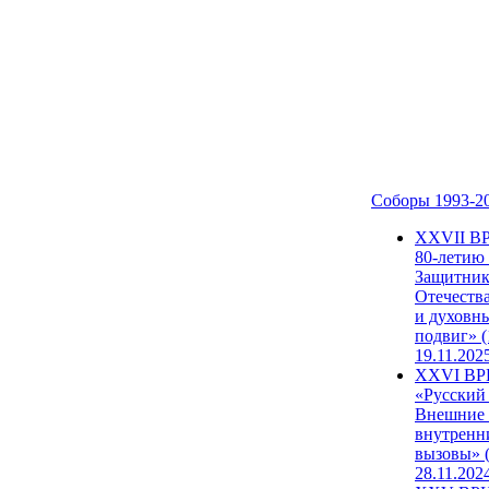
Соборы 1993-2
ХХVII В
80-летию
Защитни
Отечеств
и духовн
подвиг» (
19.11.202
XXVI В
«Русский
Внешние
внутренн
вызовы» (
28.11.202