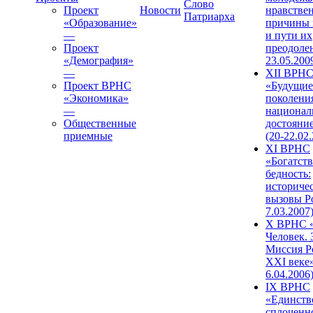
Слово
Проект
Новости
нравстве
Патриарха
«Образование»
причины 
—
и пути их
Проект
преодолен
«Демография»
23.05.200
—
XII ВРН
Проект ВРНС
«Будущие
«Экономика»
поколени
—
национал
Общественные
достояни
приемные
(20-22.02
XI ВРНС
«Богатств
бедность:
историче
вызовы Ро
7.03.2007
X ВРНС «
Человек. 
Миссия Р
XXI веке»
6.04.2006
IX ВРНС
«Единств
сплоченн