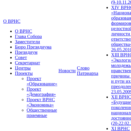
(9-10.11.2
XIV ВРН
«Национа
образован
О ВРНС
формиров
целостно
О ВРНС
личности
Глава Собора
ответств
Заместители
общества»
Бюро Президиума
26.05.201
Президиум
XIII ВРН
Совет
«Экологи
Секретариат
молодежь
Центры
Слово
Новости
нравстве
Проекты
Патриарха
причины 
Проект
и пути их
«Образование»
преодолен
Проект
23.05.200
«Демография»
XII ВРН
Проект ВРНС
«Будущие
«Экономика»
поколени
Общественные
национал
приемные
достояни
(20-22.02
XI ВРНС