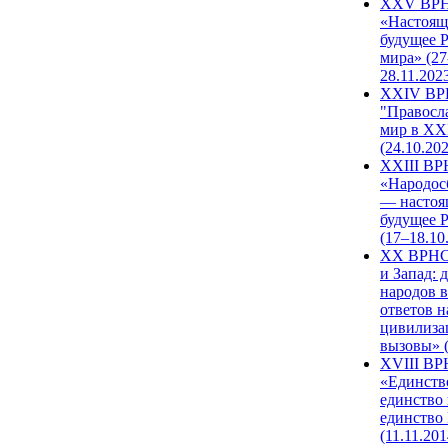
XXV ВР
«Настоящ
будущее 
мира» (27
28.11.202
XXIV В
"Правосл
мир в XXI
(24.10.20
XXIII В
«Народос
— настоя
будущее 
(17–18.10
XX ВРНС
и Запад: 
народов в
ответов н
цивилиза
вызовы» (
XVIII В
«Единств
единство 
единство
(11.11.201