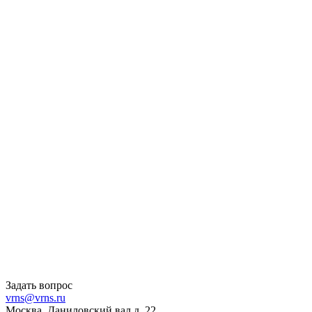
Задать вопрос
vrns@vrns.ru
Москва, Даниловский вал д. 22