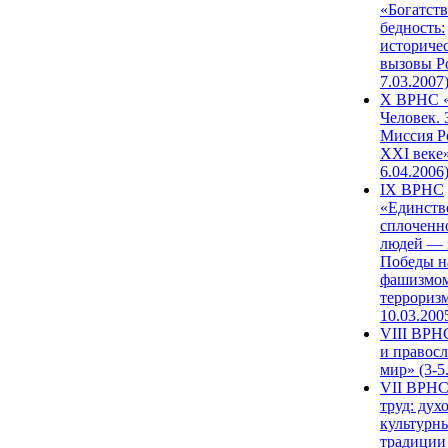
«Богатств
бедность:
историче
вызовы Ро
7.03.2007
X ВРНС «
Человек. 
Миссия Р
XXI веке»
6.04.2006
IX ВРНС
«Единств
сплоченн
людей — 
Победы н
фашизмом
терроризм
10.03.200
VIII ВРН
и правос
мир» (3-5
VII ВРНС
труд: дух
культурн
традиции