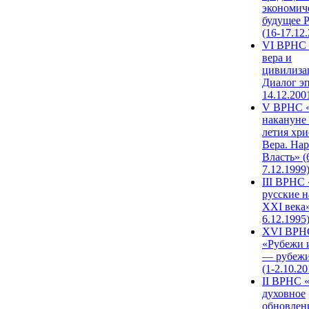
экономич
будущее 
(16-17.12
VI ВРНС 
вера и
цивилиза
Диалог эп
14.12.200
V ВРНС «
накануне 
летия хри
Вера. Нар
Власть» (
7.12.1999
III ВРНС 
русские н
XXI века»
6.12.1995
XVI ВРН
«Рубежи 
— рубежи
(1-2.10.20
II ВРНС 
духовное
обновлен