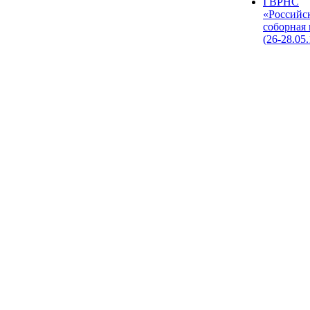
I ВРНС
«Российс
соборная
(26-28.05