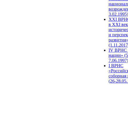
национал
возрожде
3.02.1995
XХI ВРНС
в XXI век
историче
и перспе
развития
(1.11.2017
IV ВРНС 
нации» (5
7.06.1997
I ВРНС
«Российс
соборная
(26-28.05