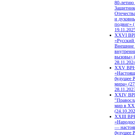
80-летию
Защитни
Отечеств
и духовн
подвиг» (
19.11.202
XXVI В
«Русский
Внешние
внутренн
вызовы» (
28.11.202
XXV ВР
«Настоящ
будущее 
мира» (27
28.11.202
XXIV В
"Правосл
мир в XXI
(24.10.20
XXIII В
«Народос
— настоя
будущее 