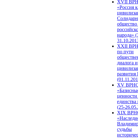
XVII ВР
«Россия к
цивилиза
Солидарн
общество
российск
народа» (
31.10.201
XXII ВРН
по пути
обществе
диалога и
цивилиза
развития
(01.11.201
XV ВРН
«Базисны
ценности
единства
(25-26.05.
XIX ВРН
«Наследи
Владимир
судьбы
историче