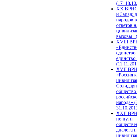
(17–18.10
XX ВРНС
и Запад: 
народов в
ответов н
цивилиза
вызовы» (
XVIII В
«Единств
единство 
единство
(11.11.201
XVII ВР
«Россия к
цивилиза
Солидарн
общество
российск
народа» (
31.10.201
XXII ВРН
по пути
обществе
диалога и
цивилиза