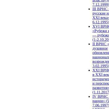
Власть» (
7.12.1999
III ВРНС 
русские н
XXI века»
6.12.1995
XVI ВРН
«Рубежи 
— рубежи
(1-2.10.20
II ВРНС 
духовное
обновлен
национал
возрожде
3.02.1995
XХI ВРНС
в XXI век
историче
и перспе
развития
(1.11.2017
IV ВРНС 
нации» (5
7.06.1997