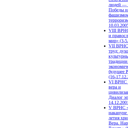
людей — 
Победы н
фашизмом
терроризм
10.03.200
VIII ВРН
и правос
мир» (3-5
VII ВРНС
труд: дух
культурн
традиции
экономич
будущее 
(16-17.12
VI ВРНС 
вера и
цивилиза
Диалог эп
14.12.200
V ВРНС «
накануне 
летия хри
Вера. Нар