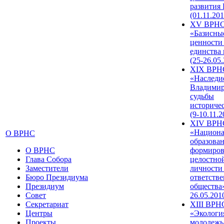
развития
(01.11.201
XV ВРН
«Базисны
ценности
единства
(25-26.05.
XIX ВРН
«Наследи
Владимир
судьбы
историче
(9-10.11.2
XIV ВРН
«Национа
О ВРНС
образован
О ВРНС
формиров
Глава Собора
целостно
Заместители
личности
Бюро Президиума
ответств
Президиум
общества»
Совет
26.05.201
Секретариат
XIII ВРН
Центры
«Экологи
Проекты
молодежь