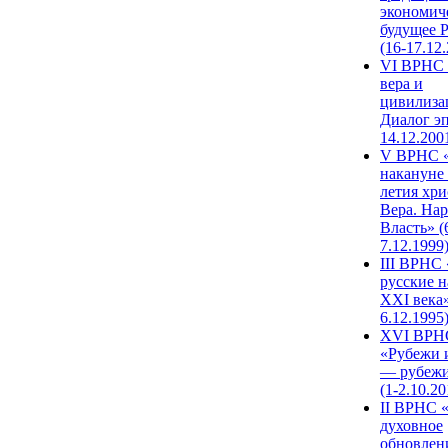
экономич
будущее 
(16-17.12
VI ВРНС 
вера и
цивилиза
Диалог эп
14.12.200
V ВРНС «
накануне 
летия хри
Вера. Нар
Власть» (
7.12.1999
III ВРНС 
русские н
XXI века»
6.12.1995
XVI ВРН
«Рубежи 
— рубежи
(1-2.10.20
II ВРНС 
духовное
обновлен