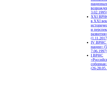
национал
возрожде
3.02.1995
XХI ВРНС
в XXI век
историче
и перспе
развития
(1.11.2017
IV ВРНС 
нации» (5
7.06.1997
I ВРНС
«Российс
соборная
(26-28.05