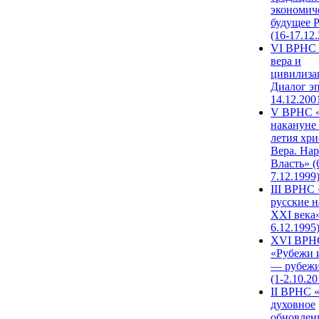
экономич
будущее 
(16-17.12
VI ВРНС 
вера и
цивилиза
Диалог эп
14.12.200
V ВРНС «
накануне 
летия хри
Вера. Нар
Власть» (
7.12.1999
III ВРНС 
русские н
XXI века»
6.12.1995
XVI ВРН
«Рубежи 
— рубежи
(1-2.10.20
II ВРНС 
духовное
обновлен