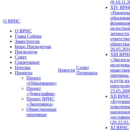
(9-10.11.2
XIV ВРН
«Национа
образован
О ВРНС
формиров
целостно
О ВРНС
личности
Глава Собора
ответств
Заместители
общества»
Бюро Президиума
26.05.201
Президиум
XIII ВРН
Совет
«Экологи
Секретариат
молодежь
Центры
Слово
Новости
нравстве
Проекты
Патриарха
причины 
Проект
и пути их
«Образование»
преодолен
Проект
23.05.200
«Демография»
XII ВРН
Проект ВРНС
«Будущие
«Экономика»
поколени
Общественные
национал
приемные
достояни
(20-22.02
XI ВРНС