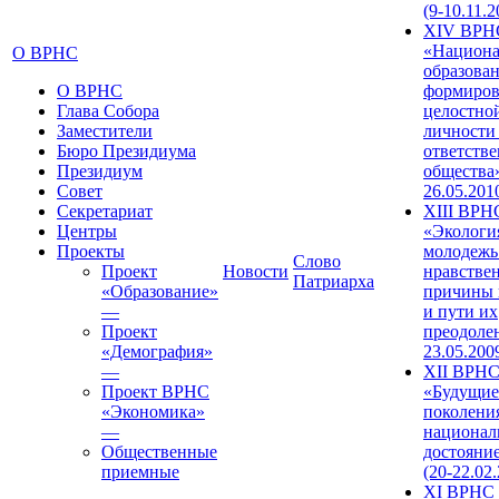
(9-10.11.2
XIV ВРН
«Национа
О ВРНС
образован
О ВРНС
формиров
Глава Собора
целостно
Заместители
личности
Бюро Президиума
ответств
Президиум
общества»
Совет
26.05.201
Секретариат
XIII ВРН
Центры
«Экологи
Проекты
молодежь
Слово
Проект
Новости
нравстве
Патриарха
«Образование»
причины 
—
и пути их
Проект
преодолен
«Демография»
23.05.200
—
XII ВРН
Проект ВРНС
«Будущие
«Экономика»
поколени
—
национал
Общественные
достояни
приемные
(20-22.02
XI ВРНС