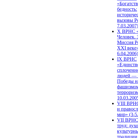
«Богатств
бедность:
историче
вызовы Ро
7.03.2007
X ВРНС «
Человек. 
Миссия Р
XXI веке»
6.04.2006
IX ВРНС
«Единств
сплоченн
людей — 
Победы н
фашизмом
терроризм
10.03.200
VIII ВРН
и правос
мир» (3-5
VII ВРНС
труд: дух
культурн
традиции