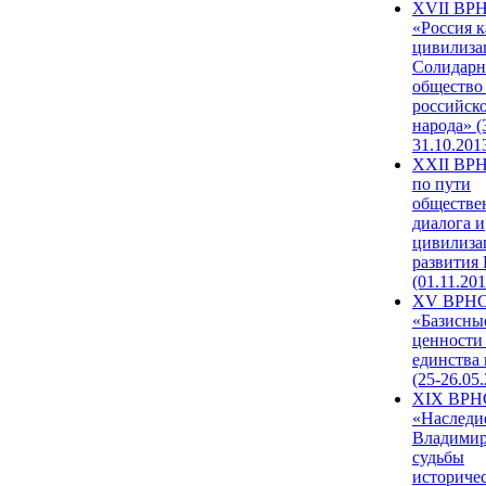
XVII ВР
«Россия к
цивилиза
Солидарн
общество
российск
народа» (
31.10.201
XXII ВРН
по пути
обществе
диалога и
цивилиза
развития
(01.11.201
XV ВРН
«Базисны
ценности
единства
(25-26.05.
XIX ВРН
«Наследи
Владимир
судьбы
историче