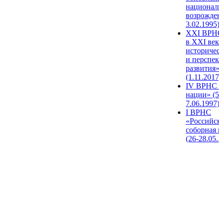
национал
возрожде
3.02.1995
XХI ВРНС
в XXI век
историче
и перспе
развития
(1.11.2017
IV ВРНС 
нации» (5
7.06.1997
I ВРНС
«Российс
соборная
(26-28.05