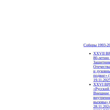
Соборы 1993-2
ХХVII В
80-летию
Защитни
Отечеств
и духовн
подвиг» (
19.11.202
XXVI В
«Русский
Внешние
внутренн
вызовы» (
28.11.202