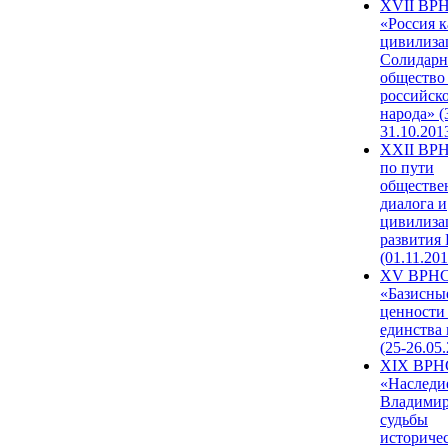
XVII ВР
«Россия к
цивилиза
Солидарн
общество
российск
народа» (
31.10.201
XXII ВРН
по пути
обществе
диалога и
цивилиза
развития
(01.11.201
XV ВРН
«Базисны
ценности
единства
(25-26.05.
XIX ВРН
«Наследи
Владимир
судьбы
историче