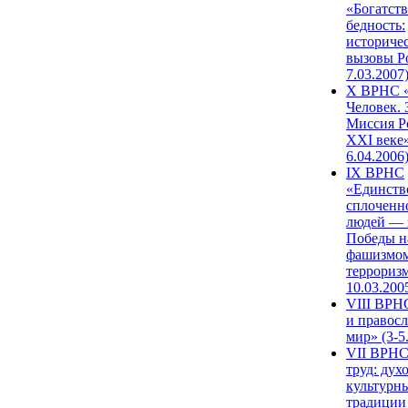
«Богатств
бедность:
историче
вызовы Ро
7.03.2007
X ВРНС «
Человек. 
Миссия Р
XXI веке»
6.04.2006
IX ВРНС
«Единств
сплоченн
людей — 
Победы н
фашизмом
терроризм
10.03.200
VIII ВРН
и правос
мир» (3-5
VII ВРНС
труд: дух
культурн
традиции