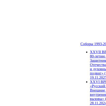
Соборы 1993-2
ХХVII В
80-летию
Защитни
Отечеств
и духовн
подвиг» (
19.11.202
XXVI В
«Русский
Внешние
внутренн
вызовы» (
28.11.202