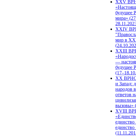
XXV ВР
«Настоящ
будущее 
мира» (27
28.11.202
XXIV В
"Правосл
мир в XXI
(24.10.20
XXIII В
«Народос
— настоя
будущее 
(17–18.10
XX ВРНС
и Запад: 
народов в
ответов н
цивилиза
вызовы» (
XVIII В
«Единств
единство 
единство
(11.11.201