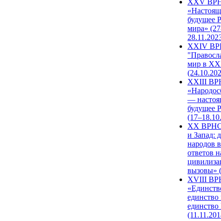
XXV ВР
«Настоящ
будущее 
мира» (27
28.11.202
XXIV В
"Правосл
мир в XXI
(24.10.20
XXIII В
«Народос
— настоя
будущее 
(17–18.10
XX ВРНС
и Запад: 
народов в
ответов н
цивилиза
вызовы» (
XVIII В
«Единств
единство 
единство
(11.11.201