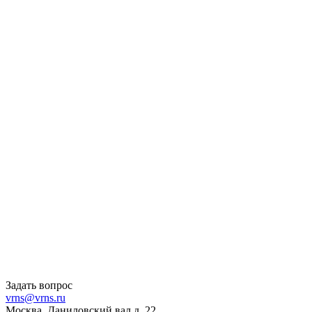
Задать вопрос
vrns@vrns.ru
Москва, Даниловский вал д. 22